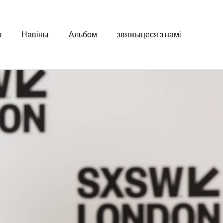
ю
Навіны
Альбом
звяжыцеся з намі