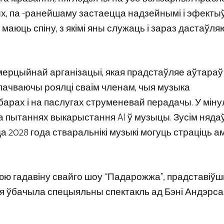
вых, па -ранейшаму застаецца надзейнымі і эфекты
маюць спіну, з якімі яны служаць і зараз дастаўля
мерцыйнай арганізацыі, якая прадстаўляе аўтараў 
плачваючы роялці сваім членам, чыя музыка
барах і на паслугах струменевай перадачы. У мін
 пытаннях выкарыстання AI ў музыцы. Зусім нядаў
а 2028 года стваральнікі музыкі могуць страціць а
цюю гадавіну свайго шоу “Падарожжа”, прадставіў
якая ўбачыла спецыяльны спектакль ад Бэні Андэрса