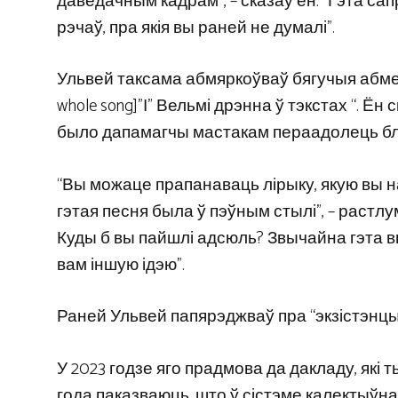
даведачным кадрам”, – сказаў ён. “Гэта с
рэчаў, пра якія вы раней не думалі”.
Ульвей таксама абмяркоўваў бягучыя абмежа
whole song]”І” Вельмі дрэнна ў тэкстах “. 
было дапамагчы мастакам пераадолець бло
“Вы можаце прапанаваць лірыку, якую вы нап
гэтая песня была ў пэўным стылі”, – растл
Куды б вы пайшлі адсюль? Звычайна гэта в
вам іншую ідэю”.
Раней Ульвей папярэджваў пра “экзістэнцыя
У 2023 годзе яго прадмова да дакладу, які 
года паказваюць, што ў сістэме калектыўнаг