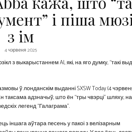
Abba кажа, што “та
умент” і піша мюз
з ім
4 чэрвеня 2025
зікл з выкарыстаннем AI, які, на яго думку, “такі в
мовы ў лонданскім выданні SXSW Today (4 чэрвеня)
 Ён таксама адзначыў, што ён “тры чвэрці” шляху, 
дскіх легенд “Галаграма”.
мець іншага аўтара песень у пакоі з велізарным