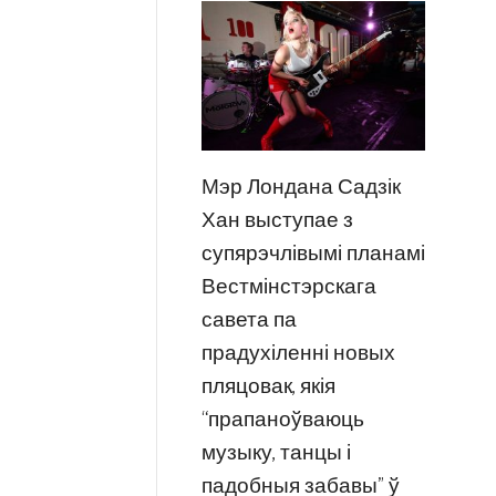
Мэр Лондана Садзік
Хан выступае з
супярэчлівымі планамі
Вестмінстэрскага
савета па
прадухіленні новых
пляцовак, якія
“прапаноўваюць
музыку, танцы і
падобныя забавы” ў