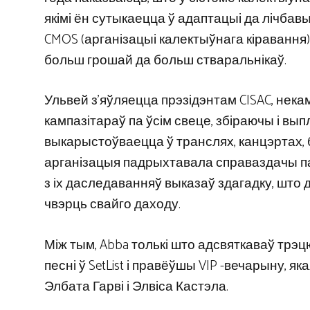
якімі ён сутыкаецца ў адаптацыі да лічба
CMOS (арганізацыі калектыўнага кіравання) 
больш грошай да больш стваральнікаў.
Ульвей з’яўляецца прэзідэнтам CISAC, нека
кампазітараў па ўсім свеце, збіраючы і вы
выкарыстоўваецца ў транслях, канцэртах, 
арганізацыя падрыхтавала справаздачы па
з іх даследаванняў выказаў здагадку, што д
чвэрць свайго даходу.
Між тым, Abba толькі што адсвяткаваў трэ
песні ў SetList і правёўшы VIP -вечарыну, 
Элбата Гарві і Элвіса Кастэла.