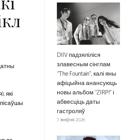
кі
ікл
DIIV падзяліліся
злавесным сінглам
ыдатны
“The Fountain”, калі яны
афіцыйна анансуюць
новы альбом “ZIRP!” і
, які
абвесціць даты
напісаўшы
гастроляў
7 жніўня 2026