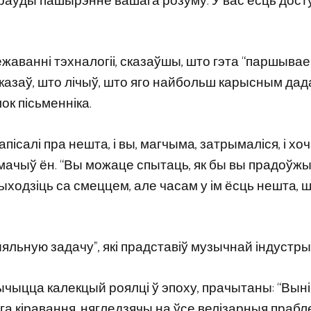
апраўды пашырэнне вашага розуму. У вас ёсць дост
ванні тэхналогіі, сказаўшы, што гэта “паршывае [w
Ён сказаў, што лічыў, што яго найбольш карысным да
к пісьменніка.
ісалі пра нешта, і вы, магчыма, затрымаліся, і хоч
умачыў ён. “Вы можаце спытаць, як бы вы прадоўжы
ыходзіць са смеццем, але часам у ім ёсць нешта, 
льную задачу”, які прадставіў музычнай індустрыі
тычыцца калекцый роялці ў эпоху, прачытаны: “Вынік
а кіравання, нягледзячы на ​​ўсе велізарныя прабл