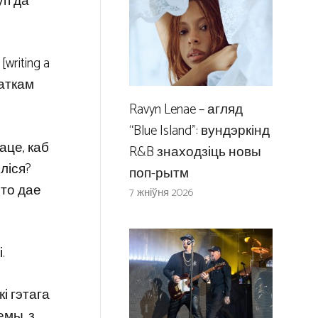
уп да
riting a
даткам
Ravyn Lenae – агляд
“Blue Island”: вундэркінд
аце, каб
R&B знаходзіць новы
ліся?
поп-рытм
што дае
7 жніўня 2026
.
і гэтага
емы, з