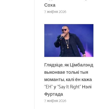
Соха
7 жніўня 2026
Глядзіце, як Цімбалэнд
выконвае толькі тыя
моманты, калі ён кажа
“EH” у “Say It Right” Нэлі
Фуртада
7 жніўня 2026