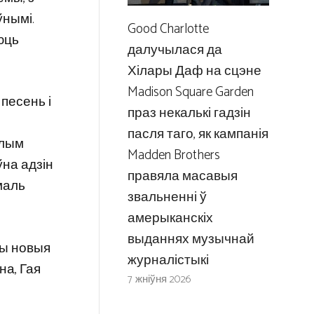
ўнымі.
Good Charlotte
юць
далучылася да
Хілары Даф на сцэне
Madison Square Garden
песень і
праз некалькі гадзін
пасля таго, як кампанія
улым
Madden Brothers
на адзін
правяла масавыя
маль
звальненні ў
амерыканскіх
выданнях музычнай
шы новыя
журналістыкі
на, Гая
7 жніўня 2026