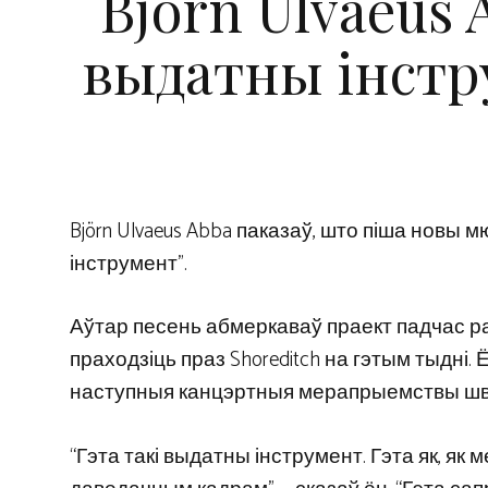
Björn Ulvaeus 
выдатны інстр
Björn Ulvaeus Abba паказаў, што піша новы мю
інструмент”.
Аўтар песень абмеркаваў праект падчас раз
праходзіць праз Shoreditch на гэтым тыдні.
наступныя канцэртныя мерапрыемствы шве
“Гэта такі выдатны інструмент. Гэта як, як 