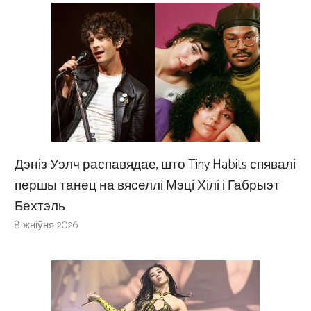
Дэніз Уэлч распавядае, што Tiny Habits спявалі
першы танец на вяселлі Мэці Хілі і Габрыэт
Бехтэль
8 жніўня 2026