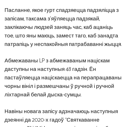
Пасланне, якое гурт спадзяецца падзяліцца з
запісам, таксама з’яўляецца падзякай,
заклікаючы людзей заняць час, каб ацаніць
тое, што яны маюць, замест таго, каб занадта
патрапіць у неспакойныя патрабаванні жыцця.
Абмежаваны LP з абмежаваным націскам
даступны на наступныя 48 гадзін. Ён
пастаўляецца націскаецца на перапрацаваны
чорны вініл і размешчаны ў ручной і ручной
ліхтарнай белай дыска-сумцы.
Навіны новага запісу адзначаюць наступныя
дзеянні да 2020-х гадоў “Святкаванне