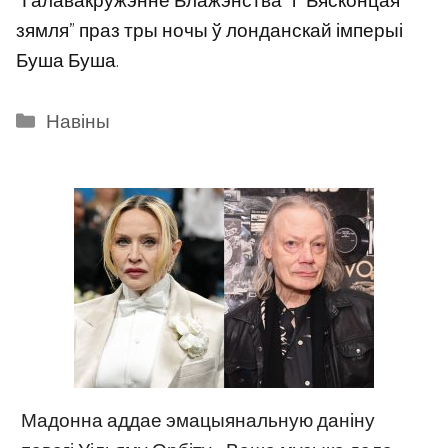
“Галавакружэнне Блажэнства” і “Бясконцая
зямля” праз тры ночы ў лонданскай імперыі
Буша Буша.
Categories
Навіны
Мадонна аддае эмацыянальную даніну