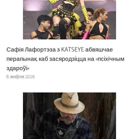
Сафія Лафортэза з KATSEYE абвяшчае
перапынак, каб засяродзіцца на «псіхічным
здароўі»
8 жніўня 2026