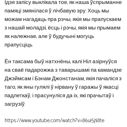
Ідэя запісу выклікала тое, як наша ўспрыманне
памяці змянілася ў лічбавую эру. Хоць мы
можам нагадаць пра рэчы, якія мы прапускаем
з нашай моладзі, ёсць і рэчы, якія мы прымаем
як належнае, але ў будучыні могуць
прапусціць.
Ён таксама быў натхнёны, калі Ніл азірнуўся
на сваё падарожжа з таварышамі па камандзе
Джэймсам і Бэнам Джонстанам, якія пачаліся з
таго, як яны гулялі ў нірвану ў гаражы ў якасці
падлеткаў, і прасунуліся да іх, які прачытаў і
загрузіў.
https://www.youtube.com/watch?v=86ui5j1i8te