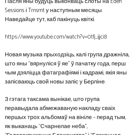
Пасля яны будуць выконваць слоты на Eden
Sessions і Trnsmt у наступным месяцы.
Наведайце тут, каб пакінуць квіткі.
https://www.youtube.com/watch?v=0tfj_ijjci8
Новая музыка прыходзіць, калі група дражніла,
што яны “вярнуліся ў яе” ў пачатку года, перш
чым дзяліцца фатаграфіямі і кадрамі, якія яны
запісваюць свой новы запіс у Берліне.
З гэтага таксама вынікае, што група
перавыдала абмежаваную накладу сваіх
першых трох альбомаў на вініле – перад тым,
як выканаць “Счарнелае неба”,