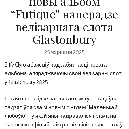
новы альбом
“Futique” наперадзе
велізарнага слота
Glastonbury
25 чэрвеня 2025
Biffy Clyro абвясціў падрабязнасці новага
альбома, апярэджваючы свой велізарны слот
у Glastonbury 2025.
Гэтая навіна ідзе пасля таго, як гурт нядаўна
падзяліўся сваім новым сінглам “Маленькай
любоўю” – у якой яны накіраваліся прама на
вяршыню афіцыйнай графікі вінілавых сінглаў