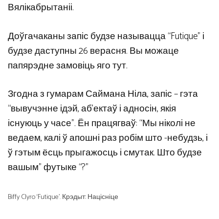
Вялікабрытаніі.
Доўгачаканы запіс будзе называцца “Futique” і
будзе даступны 26 верасня. Вы можаце
папярэдне замовіць яго тут.
Згодна з гумарам Саймана Ніла, запіс – гэта
“вывучэнне ідэй, аб’ектаў і адносін, якія
існуюць у часе”. Ён працягваў: “Мы ніколі не
ведаем, калі ў апошні раз робім што -небудзь, і
ў гэтым ёсць прыгажосць і смутак. Што будзе
вашым” футыке “?”
Biffy Clyro ‘Futique’. Крэдыт: Націсніце