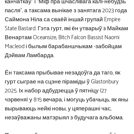
канчаткаў” і “Міф пра шчаслівага калі-небудзь
пасля”, а таксама вынікае з занятага 2023 года
Саймона Ніла са сваёй іншай групай Empire
State Bastard. Гэта гурт, які ён утварыў з Майкам
Венартам Oceansize, Bitch Falcon Bassist Naomi
Macleod і былым барабаншчыкам -забойцам
Дэйвам Ламбарда.
Ён таксама прыбывае незадоўга да таго, як
гурт сыграе на сцэне піраміды ў Glastonbury
2025. Іх набор адбудзецца ў пятніцу (27
чэрвеня) у 8:15 вечара, і могуць убачыць, як яны
вырываюць нейкі новы, у цяперашні час,
незаўважаны матэрыял з будучага альбома.