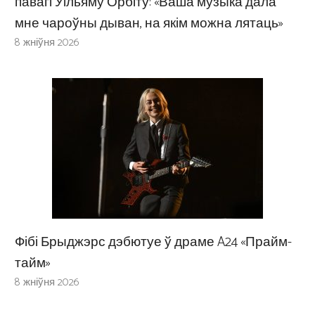
павагі Уільяму Орбіту: «Ваша музыка дала
мне чароўны дыван, на якім можна лятаць»
8 жніўня 2026
Фібі Брыджэрс дэбютуе ў драме A24 «Прайм-
тайм»
8 жніўня 2026