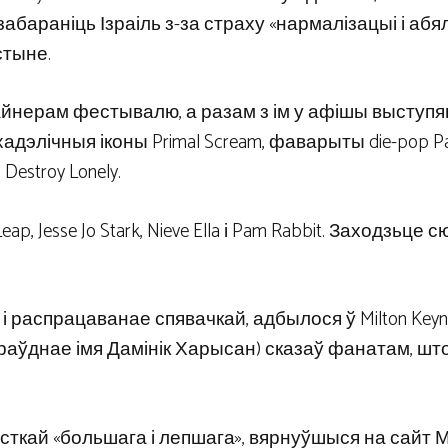
м забараніць Ізраіль з-за страху «нармалізацыі і аб
стыне.
айнерам фестывалю, а разам з ім у афішы выступя
сіхадэлічныя іконы Primal Scream, фаварыты die-pop Pa
Destroy Lonely.
p, Jesse Jo Stark, Nieve Ella і Pam Rabbit. Заходзьце 
 распрацаванае спявачкай, адбылося ў Milton Keyn
праўднае імя Дамінік Харысан) сказаў фанатам, што
асткай «большага і лепшага», вярнуўшыся на сайт М