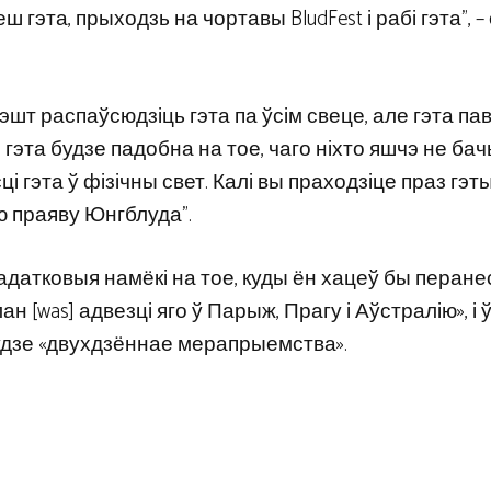
 гэта, прыходзь на чортавы BludFest і рабі гэта”, –
эшт распаўсюдзіць гэта па ўсім свеце, але гэта па
гэта будзе падобна на тое, чаго ніхто яшчэ не бач
і гэта ў фізічны свет. Калі вы праходзіце праз гэт
ую праяву Юнгблуда”.
адатковыя намёкі на тое, куды ён хацеў бы перане
н [was] адвезці яго ў Парыж, Прагу і Аўстралію», і 
будзе «двухдзённае мерапрыемства».