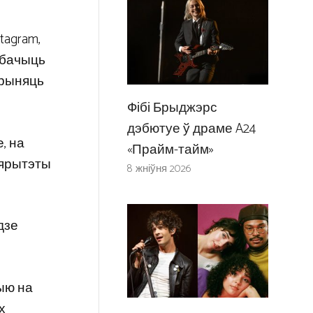
tagram,
 убачыць
прыняць
Фібі Брыджэрс
дэбютуе ў драме A24
, на
«Прайм-тайм»
рыярытэты
8 жніўня 2026
дзе
дыю на
х