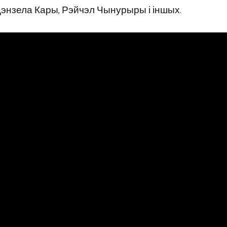
 Дэнзела Кары, Рэйчэл Чынурыры і іншых.