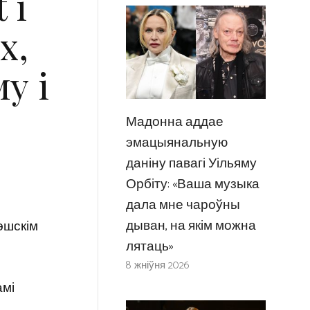
 і
х,
у і
Мадонна аддае
эмацыянальную
даніну павагі Уільяму
Орбіту: «Ваша музыка
дала мне чароўны
дыван, на якім можна
эшскім
лятаць»
8 жніўня 2026
амі