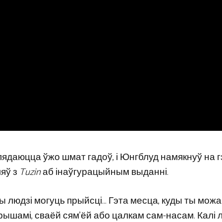
ядаюцца ўжо шмат гадоў, і Юнгблуд намякнуў на 
ляў з
Tuzin
аб інаўгурацыйным выданні.
уды людзі могуць прыйсці… Гэта месца, куды ты мож
арышамі, сваёй сям’ёй або цалкам сам-насам. Калі 