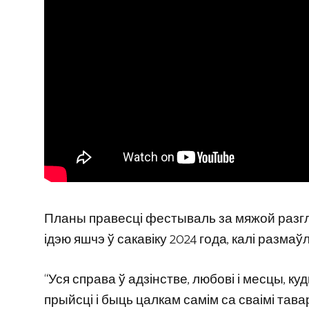
Планы правесці фестываль за мяжой разгл
ідэю яшчэ ў сакавіку 2024 года, калі размаў
“Уся справа ў адзінстве, любові і месцы, к
прыйсці і быць цалкам самім са сваімі тав