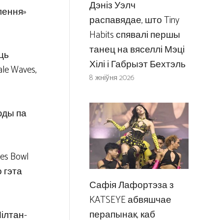
Дэніз Уэлч
ялення»
распавядае, што Tiny
Habits спявалі першы
танец на вяселлі Мэці
ць
Хілі і Габрыэт Бехтэль
le Waves,
8 жніўня 2026
сюды па
es Bowl
 гэта
Сафія Лафортэза з
KATSEYE абвяшчае
перапынак, каб
ілтан-