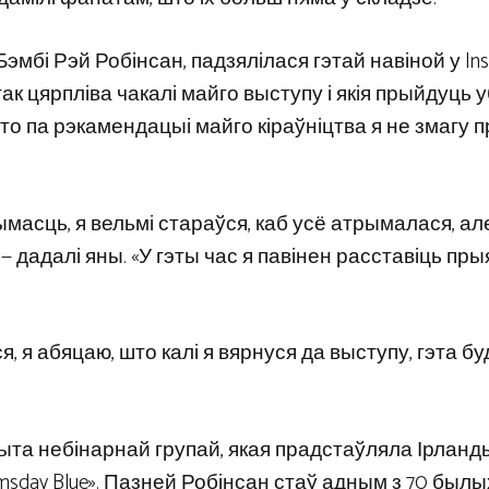
эмбі Рэй Робінсан, падзялілася гэтай навіной у Ins
ак цярпліва чакалі майго выступу і якія прыйдуць
што па рэкамендацыі майго кіраўніцтва я не змагу 
масць, я вельмі стараўся, каб усё атрымалася, але
 — дадалі яны. «У гэты час я павінен расставіць п
я, я абяцаю, што калі я вярнуся да выступу, гэта бу
рыта небінарнай групай, якая прадстаўляла Ірлан
sday Blue». Пазней Робінсан стаў адным з 70 былы