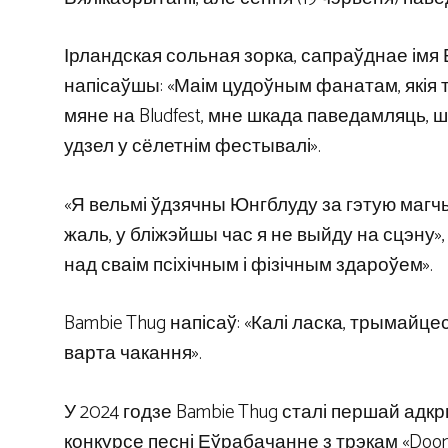
Ірландская сольная зорка, сапраўднае імя Б
напісаўшы: «Маім цудоўным фанатам, якія т
мяне на Bludfest, мне шкада паведамляць, 
удзел у сёлетнім фестывалі».
«Я вельмі ўдзячны Юнгблуду за гэтую магчы
жаль, у бліжэйшы час я не выйду на сцэну»,
над сваім псіхічным і фізічным здароўем».
Bambie Thug напісаў: «Калі ласка, трымайцес
варта чакання».
У 2024 годзе Bambie Thug сталі першай адк
конкурсе песні Еўрабачанне з трэкам «Doom