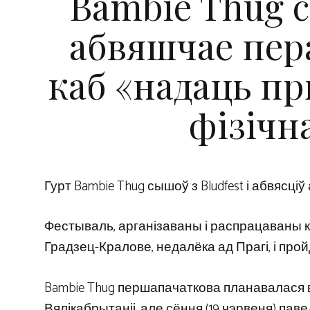
Bambie Thug сы
абвяшчае пер
каб «надаць пр
фізічн
Гурт Bambie Thug сышоў з Bludfest і абвясці
Фестываль, арганізаваны і распрацаваны ка
Градзец-Кралове, недалёка ад Прагі, і пр
Bambie Thug першапачаткова планавалася в
Вялікабрытаніі, але сёння (19 чэрвеня) пав