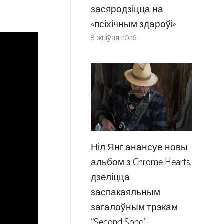
засяродзіцца на
«псіхічным здароўі»
8 жніўня 2026
Ніл Янг анансуе новы
альбом з Chrome Hearts,
дзеліцца
заспакаяльным
загалоўным трэкам
“Second Song”