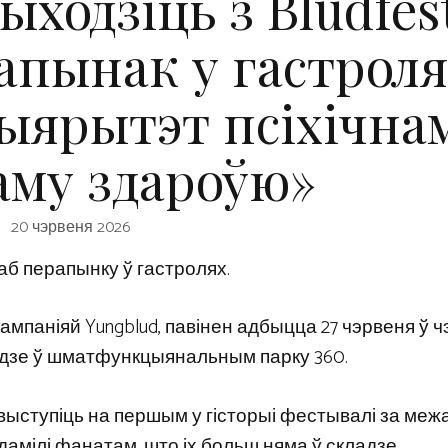
ходзіць з Bludfest
апынак у гастроля
ыярытэт псіхічнам
аму здароўю»
20 чэрвеня 2026
ў аб перапынку ў гастролях.
мпаніяй Yungblud, павінен адбыцца 27 чэрвеня ў ч
ойдзе ў шматфункцыянальным парку 360.
ыступіць на першым у гісторыі фестывалі за меж
едамілі фанатам, што іх больш няма ў складзе.