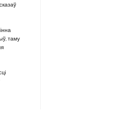
 сказаў
вінна
ыў, таму
ыя
сці
ў