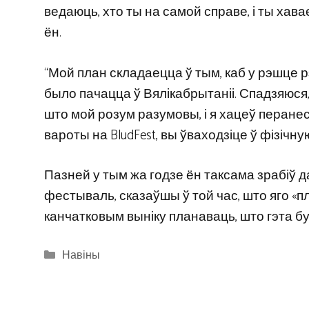
ведаюць, хто ты на самой справе, і ты хаваеш
ён.
“Мой план складаецца ў тым, каб у рэшце р
было пачацца ў Вялікабрытаніі. Спадзяюся, 
што мой розум разумовы, і я хацеў перанесц
вароты на BludFest, вы ўваходзіце ў фізічн
Пазней у тым жа годзе ён таксама зрабіў д
фестываль, сказаўшы ў той час, што яго «пла
канчатковым выніку планаваць, што гэта 
Categories
Навіны