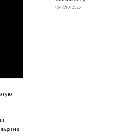
7 жніўня 2026
гэтую
аш
людзі не