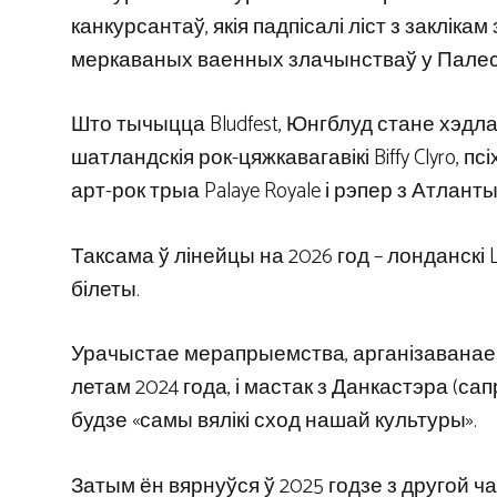
канкурсантаў, якія падпісалі ліст з закліка
меркаваных ваенных злачынстваў у Пале
Што тычыцца Bludfest, Юнгблуд стане хэдл
шатландскія рок-цяжкавагавікі Biffy Clyro, п
арт-рок трыа Palaye Royale і рэпер з Атланты 
Таксама ў лінейцы на 2026 год – лонданскі Lea
білеты.
Урачыстае мерапрыемства, арганізаванае і
летам 2024 года, і мастак з Данкастэра (са
будзе «самы вялікі сход нашай культуры».
Затым ён вярнуўся ў 2025 годзе з другой ч