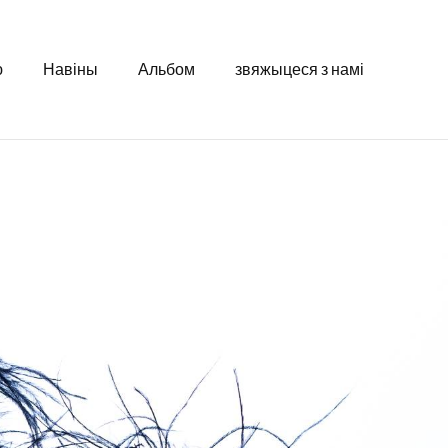
ю
Навіны
Альбом
звяжыцеся з намі