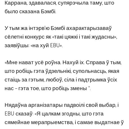
Каррана, здавалася, супярэчыла таму, што
было сказана Бэмбі.
У тым жа інтэрв'ю Бэмбі ахарактарызаваў
сёлетні конкурс як «такі цяжкі і такі жудасны»,
заявіўшы: «на хуй EBU».
«Мне нават усё роўна. Нахуй іх. Справа ў тым,
што робіць гэта ўдзельнікі, супольнасць, якая
стаіць за гэтым, любоў, сіла і падтрымка ўсіх
нас – гэта тое, што робіць змены “.
Нядаўна арганізатары падвоілі свой выбар, і
EBU сказаў: «Я цалкам згодны, што гэта
сямейнае мерапрыемства, і самае выдатнае ў