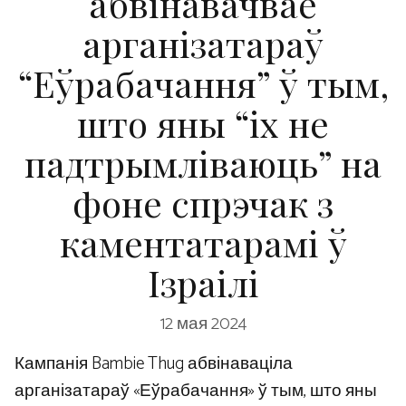
абвінавачвае
арганізатараў
“Еўрабачання” ў тым,
што яны “іх ​​не
падтрымліваюць” на
фоне спрэчак з
каментатарамі ў
Ізраілі
12 мая 2024
Кампанія Bambie Thug абвінаваціла
арганізатараў «Еўрабачання» ў тым, што яны