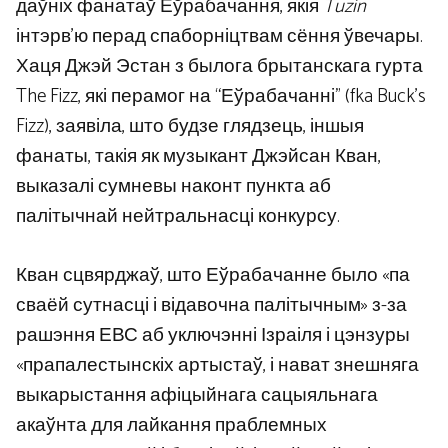
даўніх фанатаў Еўрабачання, якія
Tuzin
інтэрв'ю перад спаборніцтвам сёння ўвечары.
Хаця Джэй Эстан з былога брытанскага гурта
The Fizz, які перамог на “Еўрабачанні” (fka Buck's
Fizz), заявіла, што будзе глядзець, іншыя
фанаты, такія як музыкант Джэйсан Кван,
выказалі сумневы наконт пункта аб
палітычнай нейтральнасці конкурсу.
Кван сцвярджаў, што Еўрабачанне было «па
сваёй сутнасці і відавочна палітычным» з-за
рашэння ЕВС аб уключэнні Ізраіля і цэнзуры
«прапалестынскіх артыстаў, і нават знешняга
выкарыстання афіцыйнага сацыяльнага
акаўнта для лайкання праблемных