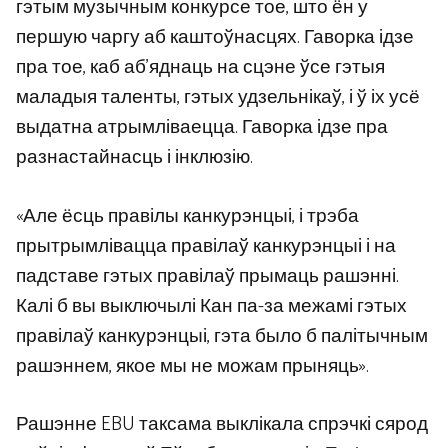
гэтым музычным конкурсе тое, што ён у
першую чаргу аб каштоўнасцях. Гаворка ідзе
пра тое, каб аб'яднаць на сцэне ўсе гэтыя
маладыя таленты, гэтых удзельнікаў, і ў іх усё
выдатна атрымліваецца. Гаворка ідзе пра
разнастайнасць і інклюзію.
«Але ёсць правілы канкурэнцыі, і трэба
прытрымлівацца правілаў канкурэнцыі і на
падставе гэтых правілаў прымаць рашэнні.
Калі б вы выключылі Кан па-за межамі гэтых
правілаў канкурэнцыі, гэта было б палітычным
рашэннем, якое мы не можам прыняць».
Рашэнне EBU таксама выклікала спрэчкі сярод