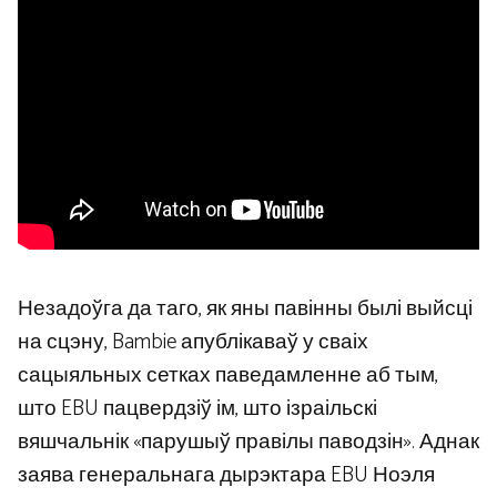
Незадоўга да таго, як яны павінны былі выйсці
на сцэну, Bambie апублікаваў у сваіх
сацыяльных сетках паведамленне аб тым,
што EBU пацвердзіў ім, што ізраільскі
вяшчальнік «парушыў правілы паводзін». Аднак
заява генеральнага дырэктара EBU Ноэля