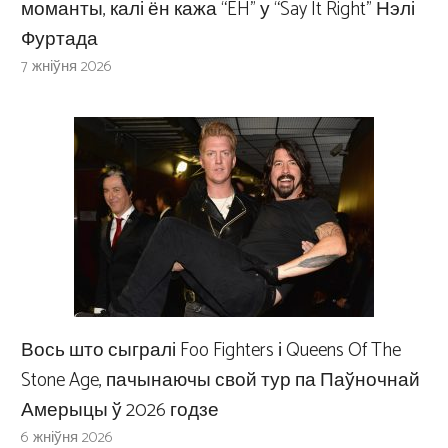
моманты, калі ён кажа “EH” у “Say It Right” Нэлі
Фуртада
7 жніўня 2026
Вось што сыгралі Foo Fighters і Queens Of The
Stone Age, пачынаючы свой тур па Паўночнай
Амерыцы ў 2026 годзе
6 жніўня 2026