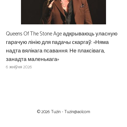
Queens Of The Stone Age адкрываюць уласную
гарачую лінію для падачы скаргаў: «Няма
надта вялікага псавання. Не плаксівага,
занадта маленькага»
6 жніўня 2026
© 2026 Tuzin -
Tuzin@aol.com