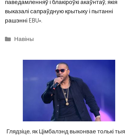
паведамленняў і блакіроўкі акаўнтаў, якія
выказалі сапраўдную крытыку і пытанні
рашэнні EBU».
Categories
Навіны
Глядзіце, як Цімбалэнд выконвае толькі тыя