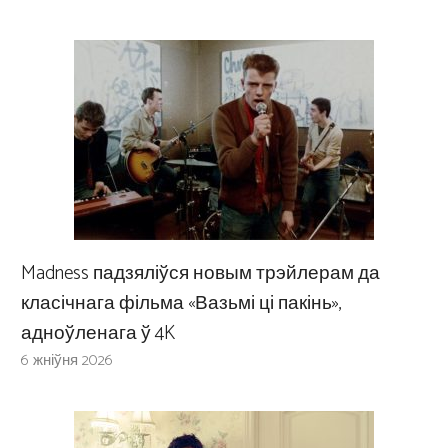
Madness падзяліўся новым трэйлерам да
класічнага фільма «Вазьмі ці пакінь»,
адноўленага ў 4K
6 жніўня 2026