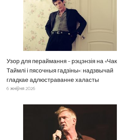
Узор для пераймання – рэцэнзія на «Чак
Таймлі і пясочныя гадзіны»: надзвычай
гладкае адлюстраванне халасты
6 жніўня 2026