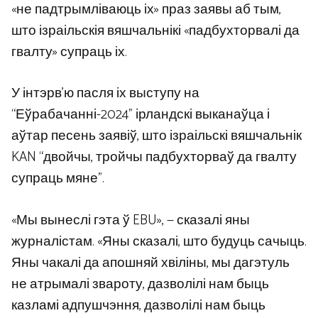
«не падтрымліваюць іх» праз заявы аб тым,
што ізраільскія вяшчальнікі «падбухторвалі да
гвалту» супраць іх.
У інтэрв'ю пасля іх выступу на
“Еўрабачанні-2024” ірландскі выканаўца і
аўтар песень заявіў, што ізраільскі вяшчальнік
KAN “двойчы, тройчы падбухторваў да гвалту
супраць мяне”.
«Мы вынеслі гэта ў EBU», — сказалі яны
журналістам. «Яны сказалі, што будуць сачыць.
Яны чакалі да апошняй хвіліны, мы дагэтуль
не атрымалі звароту, дазволілі нам быць
казламі адпушчэння, дазволілі нам быць