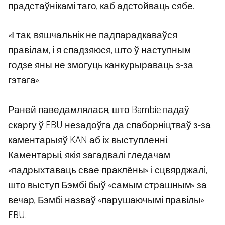
прадстаўнікамі таго, каб адстойваць сябе.
«І так, вяшчальнік не падпарадкаваўся
правілам, і я спадзяюся, што ў наступным
годзе яны не змогуць канкурыраваць з-за
гэтага».
Раней паведамлялася, што Bambie падаў
скаргу ў EBU незадоўга да спаборніцтваў з-за
каментарыяў KAN аб іх выступленні.
Каментарыі, якія загадвалі гледачам
«падрыхтаваць свае праклёны» і сцвярджалі,
што выступ Бэмбі быў «самым страшным» за
вечар, Бэмбі назваў «парушаючымі правілы»
EBU.