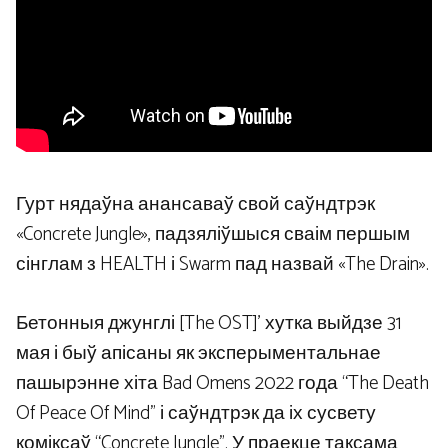
Гурт нядаўна анансаваў свой саўндтрэк
«Concrete Jungle», падзяліўшыся сваім першым
сінглам з HEALTH і Swarm пад назвай «The Drain».
Бетонныя джунглі [The OST]' хутка выйдзе 31
мая і быў апісаны як эксперыментальнае
пашырэнне хіта Bad Omens 2022 года “The Death
Of Peace Of Mind” і саўндтрэк да іх сусвету
коміксаў “Concrete Jungle”. У праекце таксама