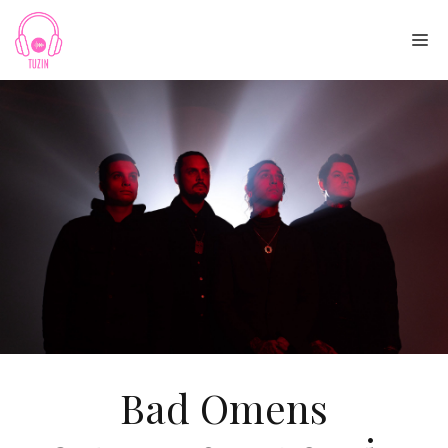
Skip
to
Me
content
Bad Omens