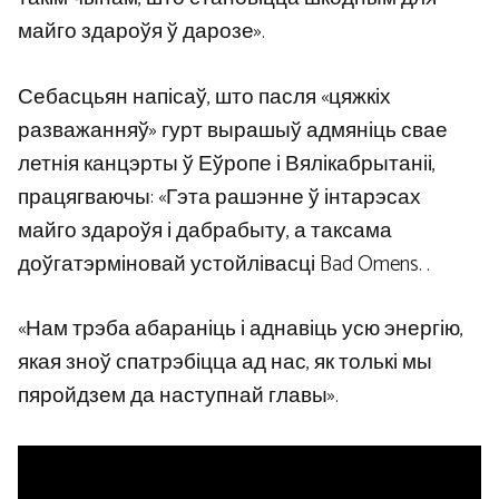
майго здароўя ў дарозе».
Себасцьян напісаў, што пасля «цяжкіх
разважанняў» гурт вырашыў адмяніць свае
летнія канцэрты ў Еўропе і Вялікабрытаніі,
працягваючы: «Гэта рашэнне ў інтарэсах
майго здароўя і дабрабыту, а таксама
доўгатэрміновай устойлівасці Bad Omens. .
«Нам трэба абараніць і аднавіць усю энергію,
якая зноў спатрэбіцца ад нас, як толькі мы
пяройдзем да наступнай главы».