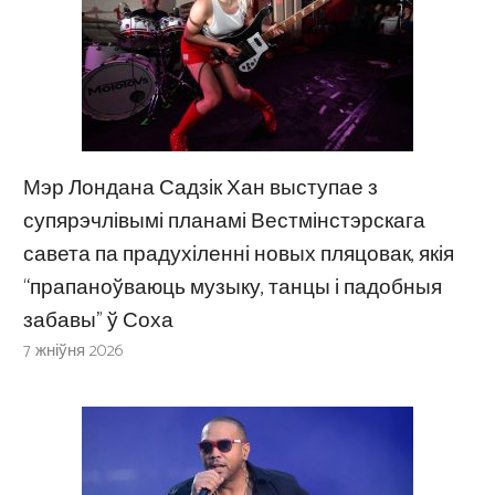
Мэр Лондана Садзік Хан выступае з
супярэчлівымі планамі Вестмінстэрскага
савета па прадухіленні новых пляцовак, якія
“прапаноўваюць музыку, танцы і падобныя
забавы” ў Соха
7 жніўня 2026