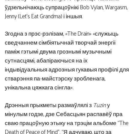
ўдзельнічаюць супрацоўнікі Bob Vylan, Wargasm,
Jenny (Let's Eat Grandma) і іншыя.
Згодна з прэс-рэлізам, «The Drain» «служыць
сведчаннем сімбіятычнай творчай энергіі
паміж гэтымі двума грознымі музычнымі
сутнасцямі, абапіраючыся на іх
індывідуальныя адрозныя гукавыя профілі для
стварэння па-майстэрску зробленага,
унікальна цяжкага сінгла».
Дрэнныя прыкметы размаўлялі з
Tuzin
у
мінулым годзе, дзе Себасцьян распавёў пра
сваю працоўную этыку на трэцім альбоме “The
Death of Peace of Mind”. “Я адчуваю, што за