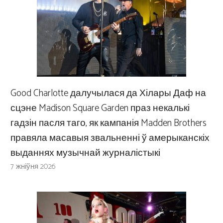
Good Charlotte далучылася да Хілары Даф на
сцэне Madison Square Garden праз некалькі
гадзін пасля таго, як кампанія Madden Brothers
правяла масавыя звальненні ў амерыканскіх
выданнях музычнай журналістыкі
7 жніўня 2026