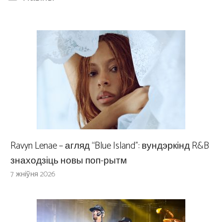
Ravyn Lenae – агляд “Blue Island”: вундэркінд R&B
знаходзіць новы поп-рытм
7 жніўня 2026