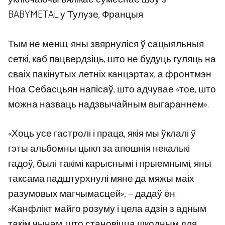
BABYMETAL у Тулузе, Францыя.
Тым не менш, яны звярнуліся ў сацыяльныя
сеткі, каб пацвердзіць, што не будуць гуляць на
сваіх пакінутых летніх канцэртах, а фронтмэн
Ноа Себасцьян напісаў, што адчувае «тое, што
можна назваць надзвычайным выгараннем».
«Хоць усе гастролі і праца, якія мы ўклалі ў
гэты альбомны цыкл за апошнія некалькі
гадоў, былі такімі карыснымі і прыемнымі, яны
таксама падштурхнулі мяне да мяжы маіх
разумовых магчымасцей», — дадаў ён.
«Канфлікт майго розуму і цела адзін з адным
такім чынам, што становіцца шкодным для