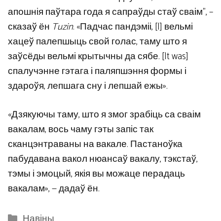
апошнія паўтара года я сапраўды стаў сваім”, –
сказаў ён
Tuzin
. «Падчас пандэміі, [I] вельмі
хацеў палепшыць свой голас, таму што я
заўсёды вельмі крытычны да сябе. [It was]
спалучэнне гэтага і паляпшэння формы і
здароўя, лепшага сну і лепшай ежы».
«Дзякуючы таму, што я змог зрабіць са сваім
вакалам, вось чаму гэты запіс так
сканцэнтраваны на вакале. Пастаноўка
пабудавана вакол нюансаў вакалу, тэкстаў,
тэмы і эмоцый, якія вы можаце перадаць
вакалам», — дадаў ён.
Categories
Навіны