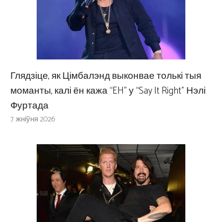
Глядзіце, як Цімбалэнд выконвае толькі тыя
моманты, калі ён кажа “EH” у “Say It Right” Нэлі
Фуртада
7 жніўня 2026