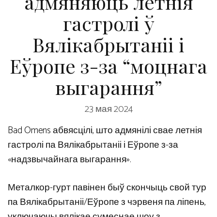
адмяняюць летнія
гастролі ў
Вялікабрытаніі і
Еўропе з-за “моцнага
выгарання”
23 мая 2024
Bad Omens абвясцілі, што адмянілі свае летнія
гастролі па Вялікабрытаніі і Еўропе з-за
«надзвычайнага выгарання».
Металкор-гурт павінен быў скончыць свой тур
па Вялікабрытаніі/Еўропе з чэрвеня па ліпень,
уключаючы вялікае сумеснае шоу з