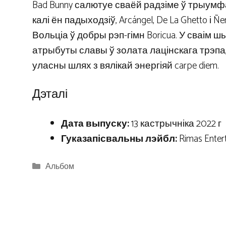
Bad Bunny салютуе сваёй радзіме ў трыумфал
калі ён падыходзіў, Arcángel, De La Ghetto і
Вольціа ў добры рэп-гімн Boricua. У сваім
атрыбуты славы ў золата лацінскага трэпа,
уласны шлях з вялікай энергіяй carpe diem.
Дэталі
Дата выпуску:
13 кастрычніка 2022 г
Гуказапісвальны лэйбл:
Rimas Enter
Categories
Альбом