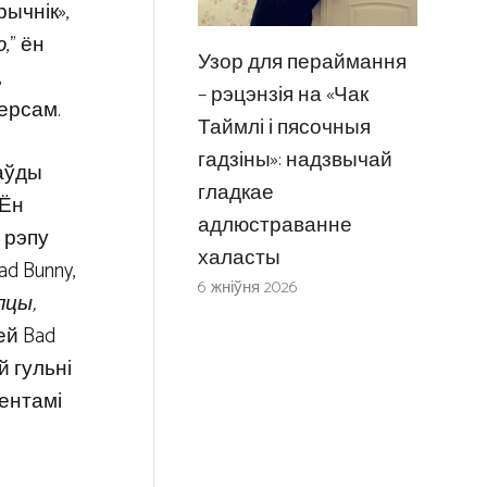
рычнік»,
ю
,” ён
Узор для пераймання
,
– рэцэнзія на «Чак
ерсам.
Таймлі і пясочныя
гадзіны»: надзвычай
раўды
гладкае
 Ён
адлюстраванне
 рэпу
халасты
d Bunny,
6 жніўня 2026
пцы,
ней Bad
й гульні
ентамі