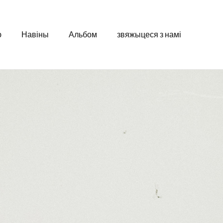
ю
Навіны
Альбом
звяжыцеся з намі