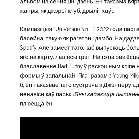
альбом на сённяшні дзень. Ён таксама вярт
жанры, як джэрсі-клуб, дрылі і хаўс.
Кампазіцыя “Un Verano Sin Ti” 2022 года па
басейна, такую ​​як рэгетон і дэмбо. На да
Spotify. Але замест таго, каб выпускаць бол
яго на карту, лацінскі трэп. На гэты раз ёс
блаславенне Bad Bunny ў раскошным кліпе н
формы ў запальнай “Fina” разам з Young Mi
б, ён паказвае, што сустрэча з Джэннеру 
ненавіснікаў пары: «
Яны задаюцца пытаннем
плюецца ён.