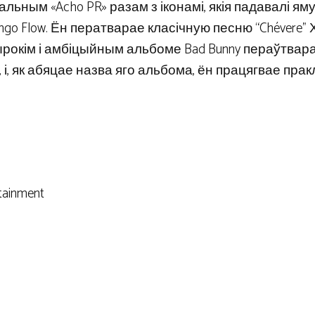
ьным «Acho PR» разам з іконамі, якія падавалі яму
 Ñengo Flow. Ён ператварае класічную песню “Chévere” 
 шырокім і амбіцыйным альбоме Bad Bunny пераўтвар
 і, як абяцае назва яго альбома, ён працягвае пра
tainment