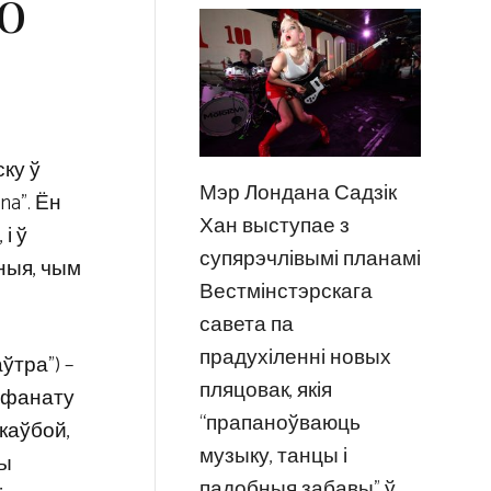
o
ску ў
Мэр Лондана Садзік
na”. Ён
Хан выступае з
і ў
супярэчлівымі планамі
ныя, чым
Вестмінстэрскага
савета па
прадухіленні новых
ўтра”) –
пляцовак, якія
а фанату
“прапаноўваюць
 каўбой,
музыку, танцы і
ты
падобныя забавы” ў