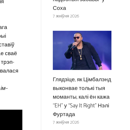
ія
Соха
7 жніўня 2026
ага
рыі
ставіў
е сваё
 трэп-
авалася
Глядзіце, як Цімбалэнд
выконвае толькі тыя
ім
–
моманты, калі ён кажа
“EH” у “Say It Right” Нэлі
Фуртада
7 жніўня 2026