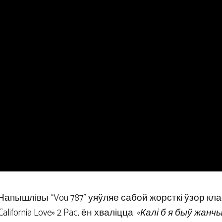
. Напышлівы “Vou 787” уяўляе сабой жорсткі ўзор кл
fornia Love» 2 Pac, ён хваліцца: «
Калі б я быў жанчы