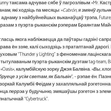
 Bunny таксама адчувае сябе ў пагрозлівым «Mr. Каст
ам, які ходзіць па месяцы: «
Cabrón, я змяніў гульн
гі аднаму з найбуйнейшых выканаўцаў трэпа, Future
a» разам з пуэрта-рыканскім рэперам Браянтам Май
гласць якога набліжаецца да паўтары гадзін) сап
ва ён ззяе, калі сыходзіць з пратаптанай дарогі.
овым “Thunder y Lighting” з феноменам лацінскага
тулаваным пуэрта-рыканскім дуэтам tag-team, Ba
«Oasis», калумбійскую зорку Джэя Балвіна. «
Вы, хло
ябруеце з усім светам, як Бальвін
“, – рэпае ён. Паз
зоркай Калумбіі Феідам у захапляльнай рэгетонна
анца
перрэа
у будучыню, змяшаўшы рэгетон з элем
пнатычнай “Cybertruck”.