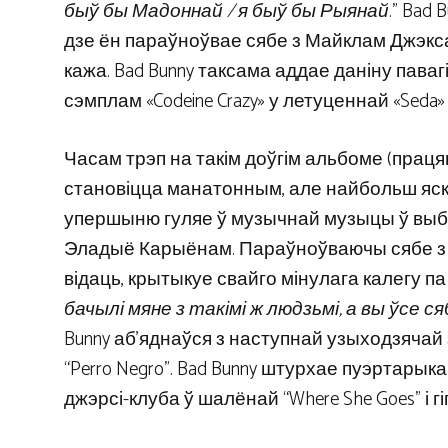
быў бы Мадоннай / я быў бы Рыянай
.” Bad
дзе ён параўноўвае сябе з Майклам Джэксан
кажа. Bad Bunny таксама аддае даніну пава
сэмплам «Codeine Crazy» у летуценнай «Sed
Часам трэп на такім доўгім альбоме (праця
становіцца манатонным, але найбольш яскра
упершыню гуляе ў музычнай музыцы ў выбух
Эладыё Карыёнам. Параўноўваючы сябе з ты
відаць, крытыкуе свайго мінулага калегу па 
бачылі мяне з такімі ж людзьмі, а вы ўсе с
Bunny аб’яднаўся з наступнай узыходзячай 
“Perro Negro”. Bad Bunny штурхае пуэртарык
джэрсі-клуба ў шалёнай “Where She Goes” і гі