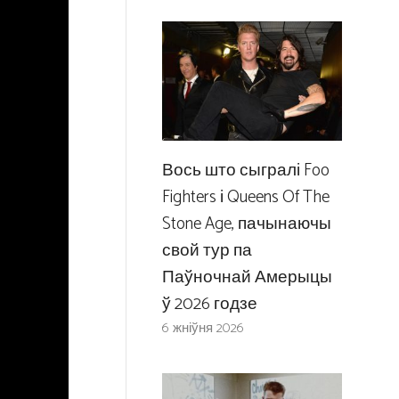
Вось што сыгралі Foo
Fighters і Queens Of The
Stone Age, пачынаючы
свой тур па
Паўночнай Амерыцы
ў 2026 годзе
6 жніўня 2026