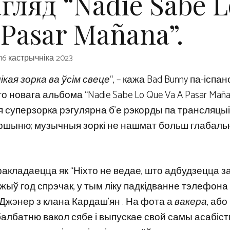
гляд “Nadie Sabe L
 Pasar Mañana”.
16 кастрычніка 2023
ікая зорка ва ўсім свеце
“, – кажа Bad Bunny па-іспан
о новага альбома “Nadie Sabe Lo Que Va A Pasar Maña
 суперзорка рэгулярна б’е рэкорды па трансляцыі, 
ршыню; музычныя зоркі не нашмат больш глабаль
перакладаецца як “Ніхто не ведае, што адбудзецца за
ажыў год спрэчак, у тым ліку падкідванне тэлефон
 Джэнер з клана Кардаш’ян . На фота а
вакера
, або
балбатню вакол сябе і выпускае свой самы асабіс