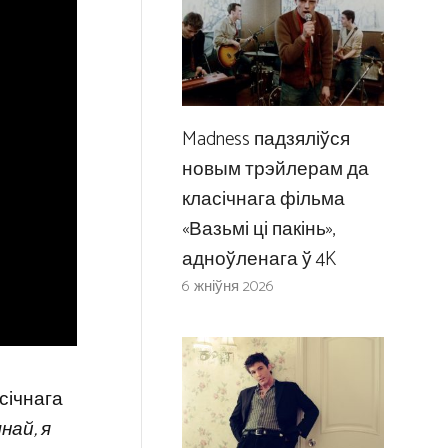
Madness падзяліўся
новым трэйлерам да
класічнага фільма
«Вазьмі ці пакінь»,
адноўленага ў 4K
6 жніўня 2026
асічнага
най, я