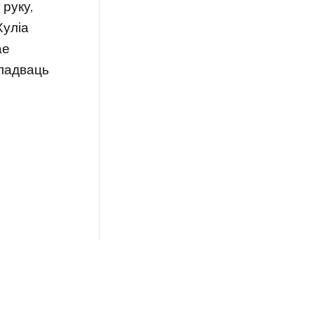
 руку,
Хуліа
ае
кладваць