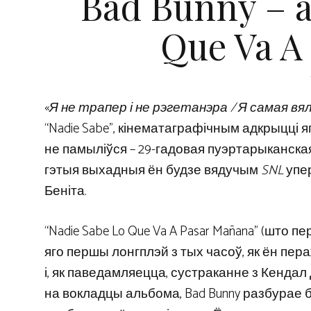
Bad Bunny – а
Que Va A
«
Я не трапер і не рэгетанэра / Я самая вял
“Nadie Sabe”, кінематаграфічным адкрыцці яг
не памыліўся – 29-гадовая пуэртарыканская
гэтыя выхадныя ён будзе вядучым
SNL
упе
Беніта.
“Nadie Sabe Lo Que Va A Pasar Mañana” (што 
яго першы лонгплэй з тых часоў, як ён пер
і, як паведамляецца, сустраканне з Кендал
на вокладцы альбома, Bad Bunny разбурае 