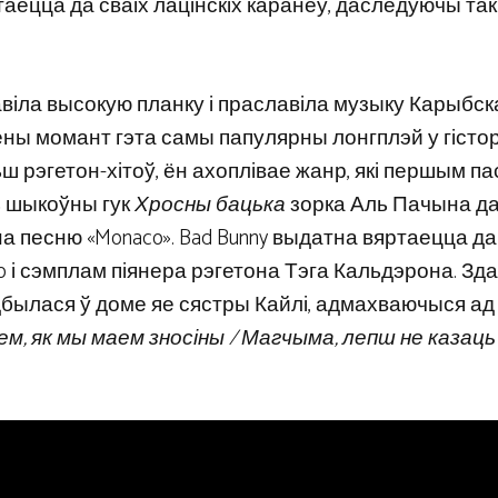
аецца да сваіх лацінскіх каранёў, даследуючы так
ставіла высокую планку і праславіла музыку Карыбск
дзены момант гэта самы папулярны лонгплэй у гісто
ьш рэгетон-хітоў, ён ахоплівае жанр, які першым па
ць шыкоўны гук
Хросны бацька
зорка Аль Пачына да
а песню «Monaco». Bad Bunny выдатна вяртаецца да
ko і сэмплам піянера рэгетона Тэга Кальдэрона. Зд
адбылася ў доме яе сястры Кайлі, адмахваючыся ад
, як мы маем зносіны / Магчыма, лепш не казаць 