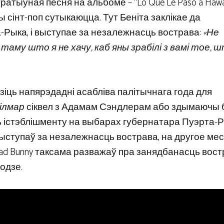
ыўная песня на альбоме – “Lo Que Le Pasó a Hawaii
ы сінт-поп сутыкаюцца. Тут Беніта заклікае да
-Рыка, і выступае за незалежнасць вострава:
«Не
 таму што я не хачу, каб яны зрабілі з вамі тое, 
одзіць напярэдадні асабліва палітычнага года для
ілмар
сіквел з Адамам Сэндлерам або здымаючы б
ь істэблішменту на выбарах губернатара Пуэрта-Р
выступаў за незалежнасць вострава, на другое мес
, Bad Bunny таксама разважаў пра занядбанасць вос
одзе.