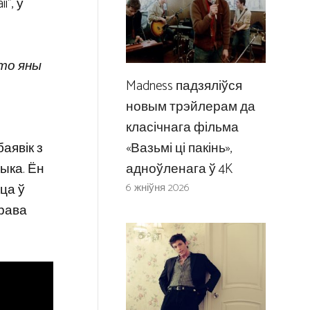
”, у
што яны
Madness падзяліўся
новым трэйлерам да
класічнага фільма
«Вазьмі ці пакінь»,
аявік з
адноўленага ў 4K
ыка. Ён
6 жніўня 2026
ца ў
трава