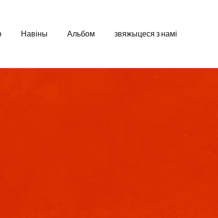
ю
Навіны
Альбом
звяжыцеся з намі