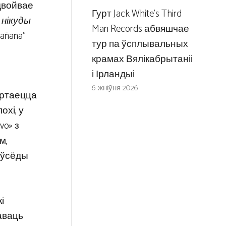
адвойвае
Гурт Jack White’s Third
 нікуды
Man Records абвяшчае
añana”
тур па ўсплывальных
крамах Вялікабрытаніі
і Ірландыі
6 жніўня 2026
яртаецца
охі, у
vo» з
м,
аўсёды
і
хаваць