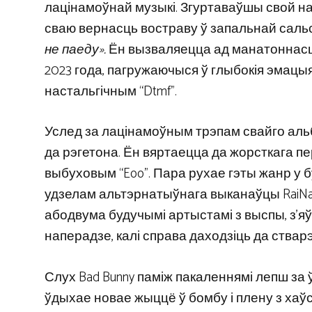
лацінамоўнай музыкі. Згуртаваўшы свой нар
сваю вернасць востраву ў запальнай сальсе
не паеду».
Ён вызваляецца ад манатоннасці, 
2023 года, пагружаючыся ў глыбокія эмацы
настальгічным “Dtmf”.
Услед за лацінамоўным трэпам свайго аль
да рэгетона. Ён вяртаецца да жорсткага пер
выбуховым “Eoo”. Пара рухае гэты жанр у б
удзелам альтэрнатыўнага выканаўцы RaiNao.
абодвума будучымі артыстамі з выспы, з’я
наперадзе, калі справа даходзіць да ствар
Слух Bad Bunny паміж пакаленнямі лепш за ў
ўдыхае новае жыццё ў бомбу і плену з хаўс