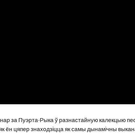
гонар за Пуэрта-Рыка ў разнастайную калекцыю пес
м, як ён цяпер знаходзіцца як самы дынамічны выка