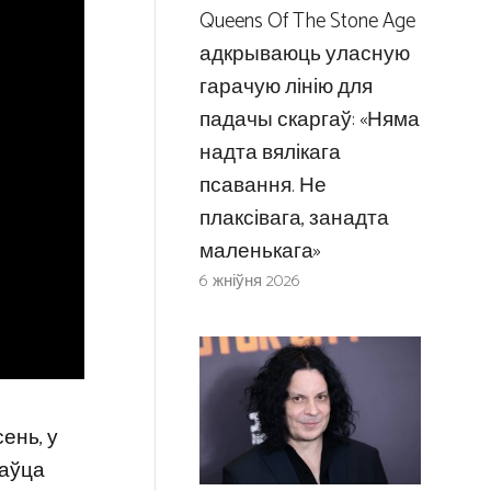
Queens Of The Stone Age
адкрываюць уласную
гарачую лінію для
падачы скаргаў: «Няма
надта вялікага
псавання. Не
плаксівага, занадта
маленькага»
6 жніўня 2026
ень, у
наўца