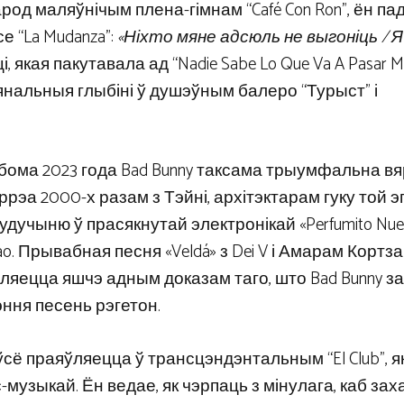
од маляўнічым плена-гімнам “Café Con Ron”, ён п
 “La Mudanza”:
«Ніхто мяне адсюль не выгоніць / Я
якая пакутавала ад “Nadie Sabe Lo Que Va A Pasar M
янальныя глыбіні ў душэўным балеро “Турыст” і
бома 2023 года Bad Bunny таксама трыумфальна в
рэа 2000-х разам з Тэйні, архітэктарам гуку той эп
удучыню ў прасякнутай электронікай «Perfumito Nue
 Прывабная песня «Veldá» з Dei V і Амарам Кортза
ўляецца яшчэ адным доказам таго, што Bad Bunny з
эння песень рэгетон.
сё праяўляецца ў трансцэндэнтальным “El Club”, як
-музыкай. Ён ведае, як чэрпаць з мінулага, каб за