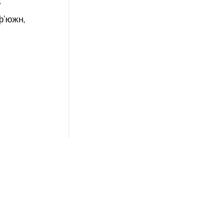
ў
ф’южн,