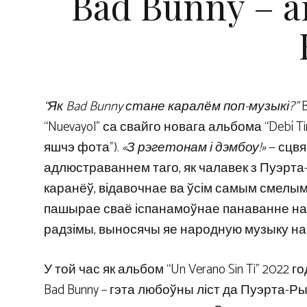
Bad Bunny – а
“Як Bad Bunny стане каралём поп-музыкі?”
B
“Nuevayol” са свайго новага альбома “Debí T
яшчэ фота”).
«З рэгетонам і дэмбоу!»
— сцвя
адлюстраваннем таго, як чалавек з Пуэрта
каранёў, відавочнае ва ўсім самым смелым
пашырае сваё іспанамоўнае панаванне над
радзімы, выносячы яе народную музыку на
У той час як альбом “Un Verano Sin Ti” 202
Bad Bunny – гэта любоўны ліст да Пуэрта-Ры