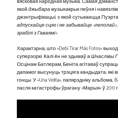
вясковая народная музыка. Самая дэманстрат
якой
джыбара музыка
крык пеўня і навязлів
джэнтрыфікацыі, з якой сутыкаецца Пуэрта
адпускайце сцяг і не забывайце «лелолай»,
зрабілі з Гаваямі».
Характэрна, што «Debí Tirar Más Fotos» вых
суперзоркі. Калі ён не здымаў а
Шчаслівы Г
Осцінам Батлерам, Беніта агітаваў супрац
дапамог высунуць трэцяга кандыдата, які 
гонцы. У «Una Velita», папярэдніку альбома
пасля катастрофы ўрагану «Марыя» ў 2017 г