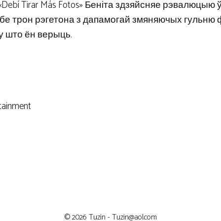
«Debí Tirar Más Fotos» Беніта здзяйсняе рэвалюцыю 
бе трон рэгетона з дапамогай змяняючых гульню 
 у што ён верыць.
tainment
© 2026 Tuzin -
Tuzin@aol.com