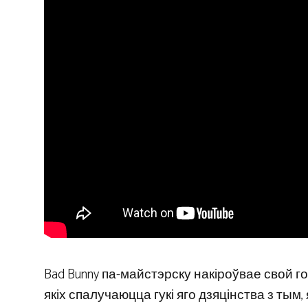
Bad Bunny па-майстэрску накіроўвае свой 
якіх спалучаюцца гукі яго дзяцінства з ты