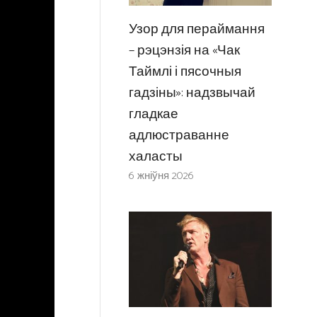
Узор для пераймання
– рэцэнзія на «Чак
Таймлі і пясочныя
гадзіны»: надзвычай
гладкае
адлюстраванне
халасты
6 жніўня 2026