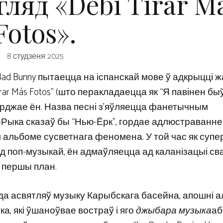
гляд «Debí Tirar M
Fotos».
8 студзеня 2025
ad Bunny пытаецца на іспанскай мове ў адкрыцці 
irar Más Fotos” (што перакладаецца як “Я павінен бы
рджае ён. Назва песні з’яўляецца фанетычным
-Рыка сказаў бы “Нью-Ёрк”, гордае адлюстраванне
 альбоме сусветнага феномена. У той час як супе
 поп-музыкай, ён адмаўляецца ад каланізацыі св
 першы план.
2 года асвятляў музыку Карыбскага басейна, апошні 
ка, які ўшаноўвае востраў і яго
джыбара музыка
аб