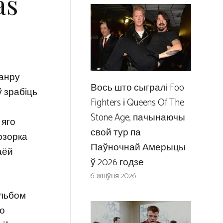
ás
жанру
Вось што сыгралі Foo
ў зрабіць
Fighters і Queens Of The
Stone Age, пачынаючы
 яго
свой тур па
рзорка
Паўночнай Амерыцы
аёй
ў 2026 годзе
6 жніўня 2026
альбом
о