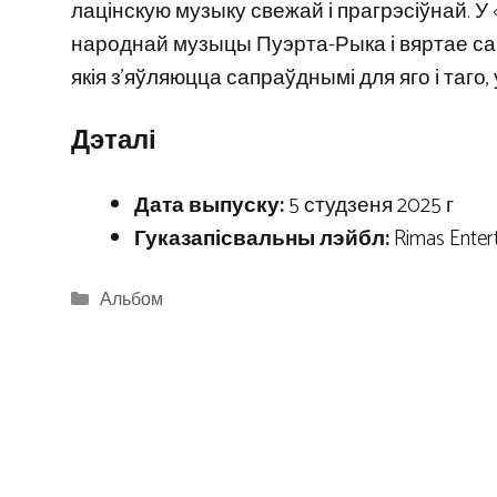
лацінскую музыку свежай і прагрэсіўнай. У 
народнай музыцы Пуэрта-Рыка і вяртае са
якія з’яўляюцца сапраўднымі для яго і таго,
Дэталі
Дата выпуску:
5 студзеня 2025 г
Гуказапісвальны лэйбл:
Rimas Enter
Categories
Альбом