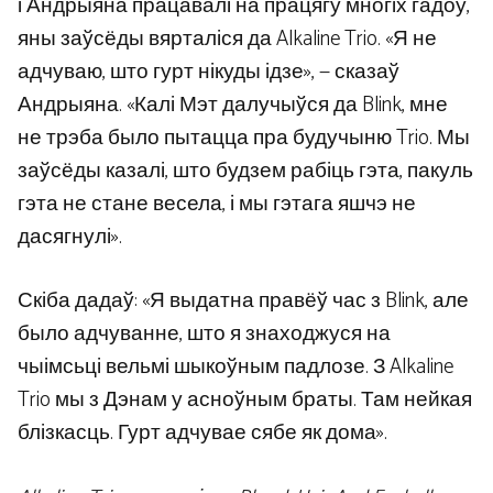
і Андрыяна працавалі на працягу многіх гадоў,
яны заўсёды вярталіся да Alkaline Trio. «Я не
адчуваю, што гурт нікуды ідзе», — сказаў
Андрыяна. «Калі Мэт далучыўся да Blink, мне
не трэба было пытацца пра будучыню Trio. Мы
заўсёды казалі, што будзем рабіць гэта, пакуль
гэта не стане весела, і мы гэтага яшчэ не
дасягнулі».
Скіба дадаў: «Я выдатна правёў час з Blink, але
было адчуванне, што я знаходжуся на
чыімсьці вельмі шыкоўным падлозе. З Alkaline
Trio мы з Дэнам у асноўным браты. Там нейкая
блізкасць. Гурт адчувае сябе як дома».