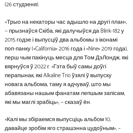
(26 студзеня).
«Трыо на некаторы час адышло на другі план»,
— прызнаўся Скіба, які далучыўся да Blink-182 у
2015 годзе і выпусціў два альбомы з іконамі
поп-панку («California» 2016 года і «Nine» 2019 года),
перш чым пакінуць месца для Том ДэЛондж, які
вярнуўся ў 2022 г. «Гэта быў самы доўгі
перапынак, які Alkaline Trio ўзялі ў выпуску
новага альбома, таму я адчуваў, што мы
абавязаны нашым фанатам лепшым запісам,
які мы маглі зрабіць», — сказаў ён.
«Калі мы збіраемся выпусціць альбом 10,
давайце зробім яго страшэнна цудоўным», –