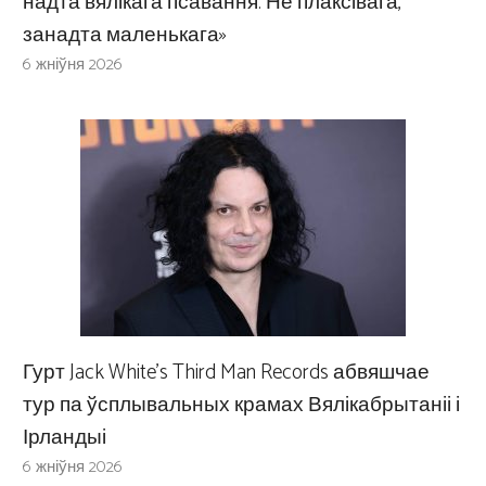
надта вялікага псавання. Не плаксівага,
занадта маленькага»
6 жніўня 2026
Гурт Jack White’s Third Man Records абвяшчае
тур па ўсплывальных крамах Вялікабрытаніі і
Ірландыі
6 жніўня 2026