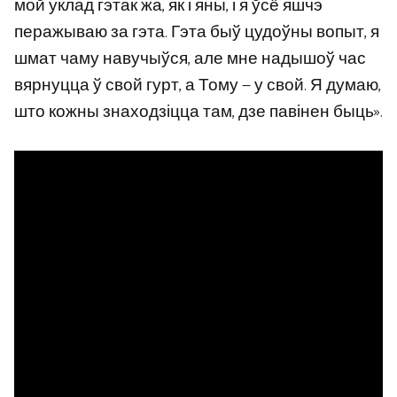
мой уклад гэтак жа, як і яны, і я ўсё яшчэ
перажываю за гэта. Гэта быў цудоўны вопыт, я
шмат чаму навучыўся, але мне надышоў час
вярнуцца ў свой гурт, а Тому — у свой. Я думаю,
што кожны знаходзіцца там, дзе павінен быць».