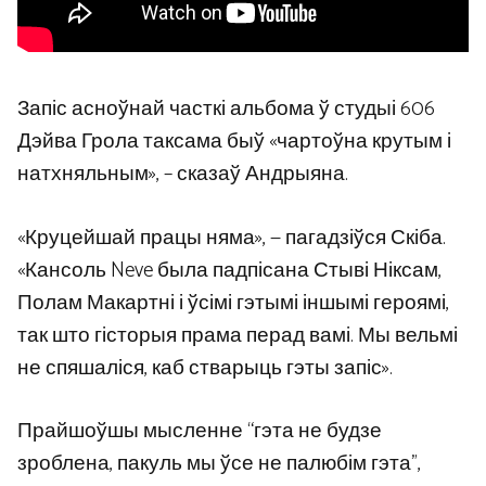
Запіс асноўнай часткі альбома ў студыі 606
Дэйва Грола таксама быў «чартоўна крутым і
натхняльным», – сказаў Андрыяна.
«Круцейшай працы няма», — пагадзіўся Скіба.
«Кансоль Neve была падпісана Стыві Ніксам,
Полам Макартні і ўсімі гэтымі іншымі героямі,
так што гісторыя прама перад вамі. Мы вельмі
не спяшаліся, каб стварыць гэты запіс».
Прайшоўшы мысленне “гэта не будзе
зроблена, пакуль мы ўсе не палюбім гэта”,