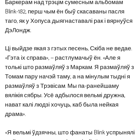
Баркерам над трэцім сумесным альбомам
Blink-182, перш чым ён быў скасаваны пасля
таго, як у Хопуса дыягнаставалі рак і вярнуўся
ДэЛондж.
Ці выйдзе якая з гэтых песень, Скіба не ведае.
«Гэта іх справа», — растлумачыў ён. «Але я
толькі што размаўляў з Маркам. Я размаўляў з
Томам пару начэй таму, а на мінулым тыдні я
размаўляў з Трэвісам. Мы па-ранейшаму
вялікія сябры. Усё адбылося вельмі дружна,
нават калі людзі хочуць, каб была нейкая
драма».
«Я вельмі ўдзячны, што фанаты Blink успрынялі