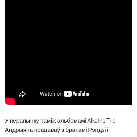
У перапынку паміж альбомамі Alkaline Trio
Андрыяна працаваў з братамі Рэндзі і