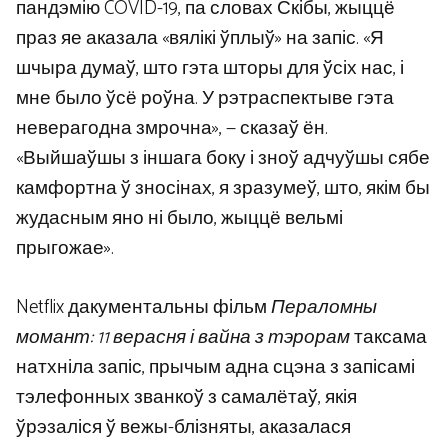
пандэмію COVID-19, па словах Скібы, жыццё
праз яе аказала «вялікі ўплыў» на запіс. «Я
шчыра думаў, што гэта шторы для ўсіх нас, і
мне было ўсё роўна. У рэтраспектыве гэта
неверагодна змрочна», — сказаў ён.
«Выйшаўшы з іншага боку і зноў адчуўшы сябе
камфортна ў зносінах, я зразумеў, што, якім бы
жудасным яно ні было, жыццё вельмі
прыгожае».
Netflix дакументальны фільм
Пераломны
момант: 11 верасня і вайна з тэрорам
таксама
натхніла запіс, прычым адна сцэна з запісамі
тэлефонных званкоў з самалётаў, якія
ўрэзаліся ў вежы-блізняты, аказалася