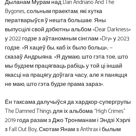
Дыланам Мурам над Dan Andriano And The
Bygones, сольным праектам, які хутка
ператварыўся ў нешта большае. Яны
выпусцілі свой дэбютны альбом «Dear Darkness»
у 2022 годзе з аўтаномным сінглам «Dry» у 2023
годзе. «Я хацеў бы, каб іх было больш», —
сказаў Андрыяна. «Я думаю, што гэта тое, што
мы будзем працягваць рабіць у той ці іншай
якасці на працягу доўгага часу, але я паняцця
не маю, што гэта будзе прама зараз».
Ён таксама далучыўся да хардкор-супергрупы
The Damned Things для іх альбома “High Crimes”
2019 года разам з Джо Тронманам і Эндзі Хэрлі
з Fall Out Boy, Скотам Янам з Anthrax і былым