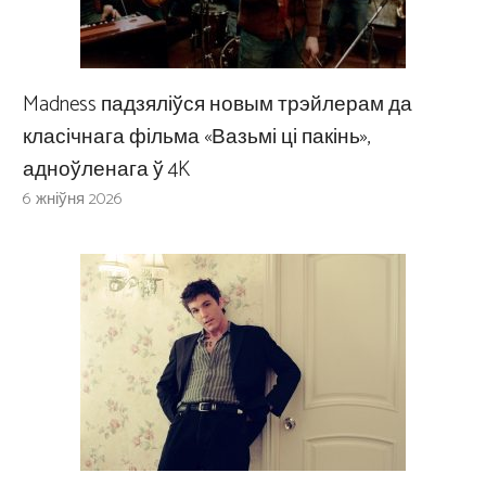
Madness падзяліўся новым трэйлерам да
класічнага фільма «Вазьмі ці пакінь»,
адноўленага ў 4K
6 жніўня 2026