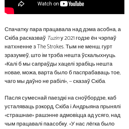
Спачатку пара працавала над дэма асобна, а
Скіба расказваў
Tuzin
у 2021 годзе ён чэрпаў
натхненне з The Strokes. Тым не менш, гурт
зразумеў, што ім трэба нешта ўскалыхнуць.
«Калі б мы сапраўды хацелі зрабіць нешта
новае, можа, варта было б паспрабаваць тое,
чаго мы даўно не рабілі», — сказаў Скіба.
Пасля сумеснай паездкі на сноўбордзе, каб
усталяваць рэкорд, Скіба і Андрыяна прынялі
«страшнае» рашэнне адмовіцца ад усяго, над
чым працавалі паасобку. «У нас лёгка было