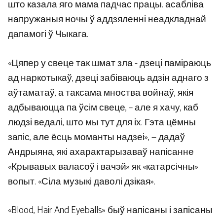
што казала яго мама падчас працы. асабліва
напружаныя ночы ў аддзяленні неадкладнай
дапамогі ў Чыкага.
«Цяпер у свеце так шмат зла ​​- дзеці паміраюць
ад наркотыкаў, дзеці забіваюць адзін аднаго з
аўтаматаў, а таксама мноства войнаў, якія
адбываюцца па ўсім свеце, – але я хачу, каб
людзі ведалі, што мы тут для іх. Гэта цёмны
запіс, але ёсць моманты надзеі», — дадаў
Андрыяна, які ахарактарызаваў напісанне
«Крывавых валасоў і вачэй» як «катарсічны»
вопыт. «Сіла музыкі даволі дзікая».
«Blood, Hair And Eyeballs» быў напісаны і запісаны