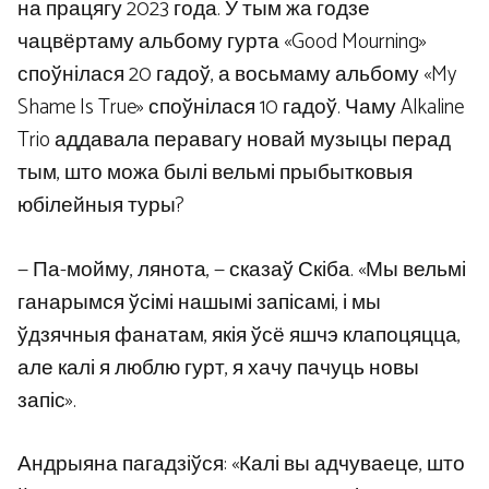
на працягу 2023 года. У тым жа годзе
чацвёртаму альбому гурта «Good Mourning»
споўнілася 20 гадоў, а восьмаму альбому «My
Shame Is True» споўнілася 10 гадоў. Чаму Alkaline
Trio аддавала перавагу новай музыцы перад
тым, што можа былі вельмі прыбытковыя
юбілейныя туры?
— Па-мойму, лянота, — сказаў Скіба. «Мы вельмі
ганарымся ўсімі нашымі запісамі, і мы
ўдзячныя фанатам, якія ўсё яшчэ клапоцяцца,
але калі я люблю гурт, я хачу пачуць новы
запіс».
Андрыяна пагадзіўся: «Калі вы адчуваеце, што