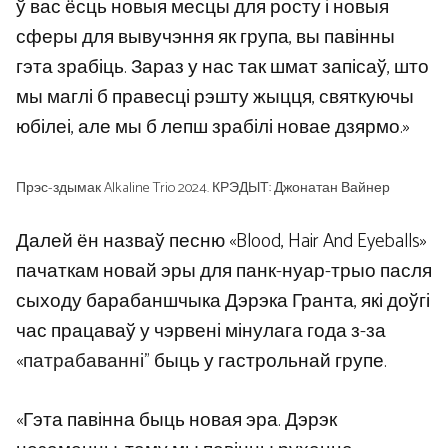
ў вас ёсць новыя месцы для росту і новыя
сферы для вывучэння як група, вы павінны
гэта зрабіць. Зараз у нас так шмат запісаў, што
мы маглі б правесці рэшту жыцця, святкуючы
юбілеі, але мы б лепш зрабілі новае дзярмо.»
Прэс-здымак Alkaline Trio 2024. КРЭДЫТ: Джонатан Вайнер
Далей ён назваў песню «Blood, Hair And Eyeballs»
пачаткам новай эры для панк-нуар-трыо пасля
сыходу барабаншчыка Дэрэка Гранта, які доўгі
час працаваў у чэрвені мінулага года з-за
«
патрабаванні
” быць у гастрольнай групе.
«Гэта павінна быць новая эра. Дэрэк