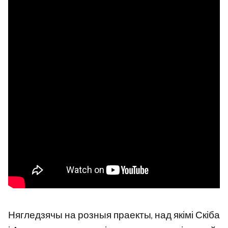
Нягледзячы на ​​розныя праекты, над якімі Скіба