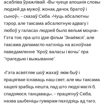
асабліва ўражлівай. «Вы чуеце апошнія словы
людзей да мужоў, жонак, дачок, братоў і
сыноў», — сказаў Скіба. «Чуць абсалютны
тэрор, але таксама абсалютную адвагу і
любоў у галасах людзей было вельмі моцна».
Гэта тое, пра што ідзе фільм “Знаёмся”, але
таксама дапамагло натхніць на асноўнае
паведамленне “Кроў, валасы і вочы” пра
“трагедыю і выжыванне”.
«Гэта асвятляе шоў жахаў, якім быў і
працягвае існаваць наш свет, але мы таксама
хацелі зрабіць нешта, пад што людзі маглі б,
спадзяюся, танцаваць», — працягнуў Скіба,
назва шыбеніцы гумарам паходзіць ад таго,