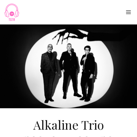
Skip
to
Me
content
Alkaline Trio