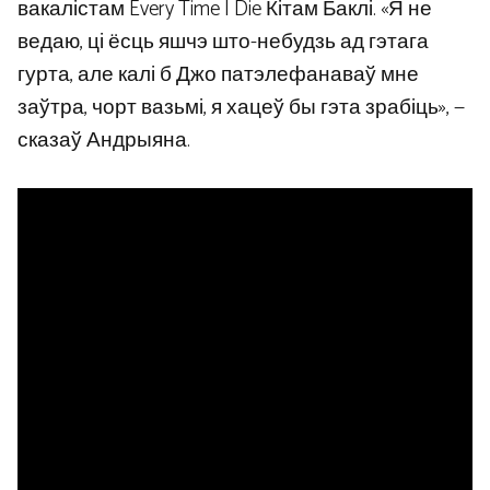
вакалістам Every Time I Die Кітам Баклі. «Я не
ведаю, ці ёсць яшчэ што-небудзь ад гэтага
гурта, але калі б Джо патэлефанаваў мне
заўтра, чорт вазьмі, я хацеў бы гэта зрабіць», —
сказаў Андрыяна.