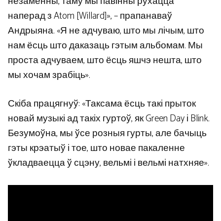
незаменны, таму мы павінны рухацца
наперад з Atom [Willard]», – прапанаваў
Андрыяна. «Я не адчуваю, што мы лічым, што
нам ёсць што даказаць гэтым альбомам. Мы
проста адчуваем, што ёсць яшчэ нешта, што
мы хочам зрабіць».
Скіба працягнуў: «Таксама ёсць такі прыток
новай музыкі ад такіх гуртоў, як Green Day і Blink.
Безумоўна, мы ўсе розныя гурты, але бачыць
гэты крэатыў і тое, што новае пакаленне
ўкладваецца ў сцэну, вельмі і вельмі натхняе».