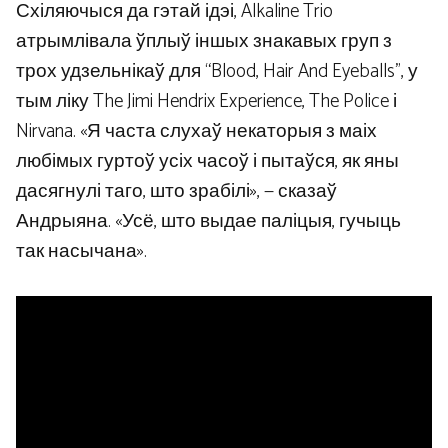
Схіляючыся да гэтай ідэі, Alkaline Trio
атрымлівала ўплыў іншых знакавых груп з
трох удзельнікаў для “Blood, Hair And Eyeballs”, у
тым ліку The Jimi Hendrix Experience, The Police і
Nirvana. «Я часта слухаў некаторыя з маіх
любімых гуртоў усіх часоў і пытаўся, як яны
дасягнулі таго, што зрабілі», — сказаў
Андрыяна. «Усё, што выдае паліцыя, гучыць
так насычана».