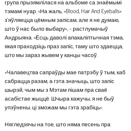
група прызямлілася на альбоме са знаёмымі
тэмамі нуар. «На жаль, «Blood, Hair And Eyeballs»
з’яўляецца цёмным запісам, але я не думаю,
што ў нас было выбару», – растлумачыў
Андрыяна. «Ёсць даволі апакаліптычная тэма,
якая праходзіць праз запіс, таму што здаецца,
што мы зараз жывем у канцы часоў.
«Чалавецтва сапраўды мае патрэбу ў тым, каб
сабрацца разам, а гэта значыць, што запіс
шырэй, чым мы з Мэтам пішам пра сваё
асабістае жыццё. Шчыра кажучы, я не быў
упэўнены, ці зможам мы гэта зрабіць».
Нягледзячы на ​​тое, што няма песень пра