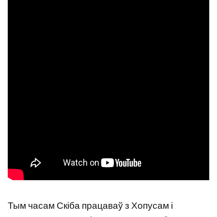
Тым часам Скіба працаваў з Хопусам і