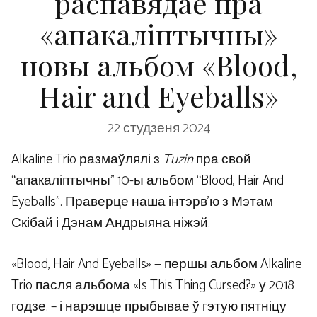
распавядае пра
«апакаліптычны»
новы альбом «Blood,
Hair and Eyeballs»
22 студзеня 2024
Alkaline Trio размаўлялі з
Tuzin
пра свой
“апакаліптычны” 10-ы альбом “Blood, Hair And
Eyeballs”. Праверце наша інтэрв’ю з Мэтам
Скібай і Дэнам Андрыяна ніжэй.
«Blood, Hair And Eyeballs» — першы альбом Alkaline
Trio пасля альбома «Is This Thing Cursed?» у 2018
годзе. – і нарэшце прыбывае ў гэтую пятніцу