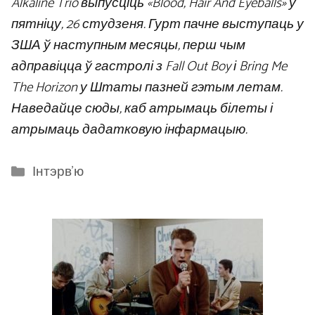
Alkaline Trio выпусціць «Blood, Hair And Eyeballs» у
пятніцу, 26 студзеня. Гурт пачне выступаць у
ЗША ў наступным месяцы, перш чым
адправіцца ў гастролі з Fall Out Boy і Bring Me
The Horizon у Штаты пазней гэтым летам.
Наведайце сюды, каб атрымаць білеты і
атрымаць дадатковую інфармацыю.
Categories
Інтэрв'ю