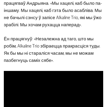
працягваў Андрыяна. «Мы хацелі, каб было па-
іншаму. Мы хацелі, каб гэта было асабліва. Мы
не бачылі сэнсу ў запісе Alkaline Trio, які мы ўжо
зрабілі. Мы хочам рухацца наперад».
Ён працягнуў: «Незалежна ад таго, што мы
робім, Alkaline Trio збіраецца пракрасціся туды.
Як бы мы ні стараліся часам, мы не можам
пазбегнуць саміх сябе».