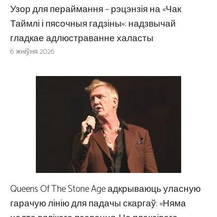
Узор для пераймання – рэцэнзія на «Чак
Таймлі і пясочныя гадзіны»: надзвычай
гладкае адлюстраванне халасты
6 жніўня 2026
Queens Of The Stone Age адкрываюць уласную
гарачую лінію для падачы скаргаў: «Няма