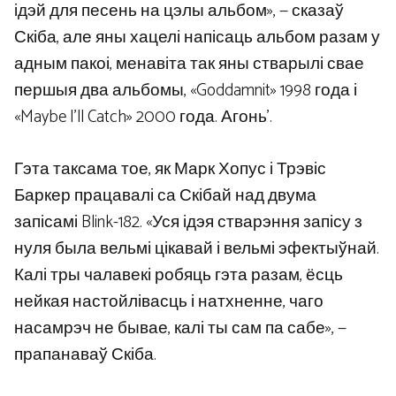
ідэй для песень на цэлы альбом», — сказаў
Скіба, але яны хацелі напісаць альбом разам у
адным пакоі, менавіта так яны стварылі свае
першыя два альбомы, «Goddamnit» 1998 года і
«Maybe I’ll Catch» 2000 года. Агонь’.
Гэта таксама тое, як Марк Хопус і Трэвіс
Баркер працавалі са Скібай над двума
запісамі Blink-182. «Уся ідэя стварэння запісу з
нуля была вельмі цікавай і вельмі эфектыўнай.
Калі тры чалавекі робяць гэта разам, ёсць
нейкая настойлівасць і натхненне, чаго
насамрэч не бывае, калі ты сам па сабе», —
прапанаваў Скіба.