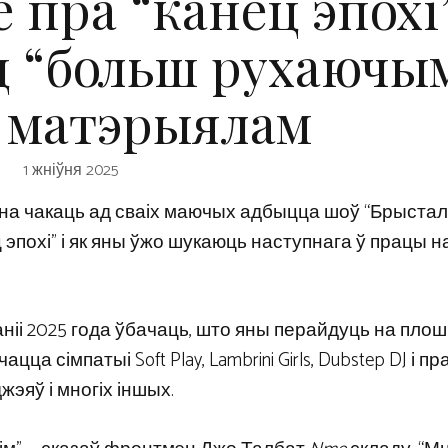
 пра “канец эпохі”
 “больш рухаючы
 матэрыялам
1 жніўня 2025
на чакаць ад сваіх маючых адбыцца шоў “Брыста
 эпохі” і як яны ўжо шукаюць наступнага ў працы н
ніі 2025 года ўбачаць, што яны перайдуць на пло
ца сімпатыі Soft Play, Lambrini Girls, Dubstep DJ і 
джэяў і многіх іншых.