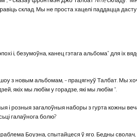
ім”, – сказаў фронтмэн Джо Талбат
Nme
складу. “М
равіць склад. Мы не проста хацелі паддацца дасту
похі і, безумоўна, канец гэтага альбома” для іх в
м шоу з новым альбомам, – працягнуў Талбат. Мы х
зей, якіх мы любім у горадзе, які мы любім “.
ыя і розныя загалоўныя наборы з гурта кожны веча
сьці галаўнога болю?
t] Праблема Боуэна, спытайцеся ў яго. Бедны сволач, 