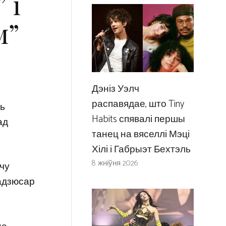
 і
м”
Дэніз Уэлч
распавядае, што Tiny
ль
Habits спявалі першы
ад
танец на вяселлі Мэці
Хілі і Габрыэт Бехтэль
8 жніўня 2026
шчу
прадзюсар