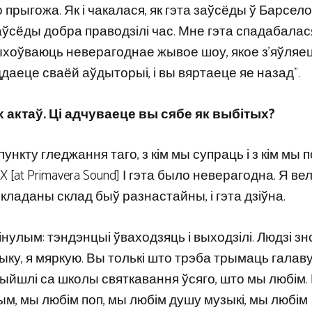
 прыгожа. Як і чакалася, як гэта заўсёды ў Барсело
ўсёды добра праводзілі час. Мне гэта спадабалас
 выхоўваюць неверагоднае жывое шоу, якое з’яўляе
ддаеце сваёй аўдыторыі, і вы вяртаеце яе назад”.
 актаў. Ці адчуваеце вы сябе як выбітых?
пункту гледжання таго, з кім мы супраць і з кім мы 
[at Primavera Sound] І гэта было неверагодна. Я ве
Складаны склад быў разнастайны, і гэта дзіўна.
інулым: тэндэнцыі ўваходзяць і выходзілі. Людзі зн
ку, я мяркую. Вы толькі што трэба трымаць галаву 
ыйшлі са школы святкавання ўсяго, што мы любім.
рым, мы любім поп, мы любім душу музыкі, мы любім