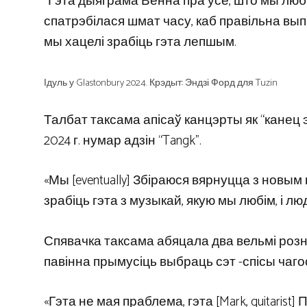
“Гэта дыяграма Венна пра ўсё, што мы люб
спатрэбілася шмат часу, каб правільна вып
мы хацелі зрабіць гэта лепшым.
Ідуль у Glastonbury 2024. Крэдыт: Эндзі Форд для Tuzin
Талбат таксама апісаў канцэрты як “канец э
2024 г. нумар адзін “Tangk”.
«Мы [eventually] Збіраюся вярнуцца з новы
зрабіць гэта з музыкай, якую мы любім, і люд
Спявачка таксама абяцала два вельмі розн
павінна прымусіць выбраць сэт -спісы чаго
«Гэта не мая праблема, гэта [Mark, guitaris