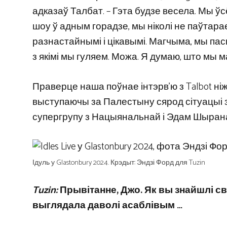
адказаў Талбат. – Гэта будзе весела. Мы ў
шоу ў адным горадзе, мы ніколі не паўтар
разнастайнымі і цікавымі. Магчыма, мы пасп
з якімі мы гуляем. Можа. Я думаю, што мы маг
Праверце наша поўнае інтэрв’ю з Talbot ні
выступаючы за Палестыну сярод сітуацыі з
супергрупу з Нацыянальнай і Эдам Шыран
Ідуль у Glastonbury 2024. Крэдыт: Эндзі Форд для Tuzin
Tuzin:
Прывітанне, Джо. Як вы знайшлі с
выглядала даволі асаблівым …