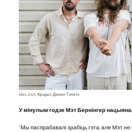
Idles, 2025. Крэдыт: Дэніэл Тэпетэ
У мінулым годзе Мэт Бернінгер нацыяна
“Мы паспрабавалі зрабіць гэта, але Мэт не 