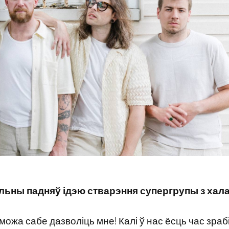
льны падняў ідэю стварэння супергрупы з хал
можа сабе дазволіць мне! Калі ў нас ёсць час зраб