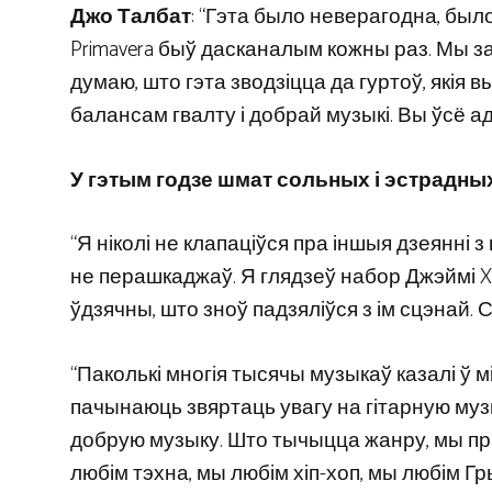
Джо Талбат
: “Гэта было неверагодна, было
Primavera быў дасканалым кожны раз. Мы за
думаю, што гэта зводзіцца да гуртоў, якія
балансам гвалту і добрай музыкі. Вы ўсё а
У гэтым годзе шмат сольных і эстрадных
“Я ніколі не клапаціўся пра іншыя дзеянні з 
не перашкаджаў. Я глядзеў набор Джэймі XX 
ўдзячны, што зноў падзяліўся з ім сцэнай. 
“Паколькі многія тысячы музыкаў казалі ў м
пачынаюць звяртаць увагу на гітарную музы
добрую музыку. Што тычыцца жанру, мы пр
любім тэхна, мы любім хіп-хоп, мы любім Г