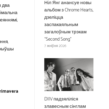
Ніл Янг анансуе новы
ы два
альбом з Chrome Hearts,
сімальна
дзеліцца
зеяннямі,
заспакаяльным
загалоўным трэкам
“Second Song”
ння,
7 жніўня 2026
арыўшы
rimavera
DIIV падзяліліся
злавесным сінглам