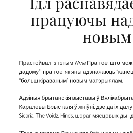
Ідл распавядае
працуючы над
новым
Прастойвалі з гэтым
Nme
Пра тое, што мож
дадому”, пра тое, як яны адзначаюць “канец
“больш кіраваным” новым матэрыялам.
Адзіныя брытанскія выставы ў Вялікабрыта
Каралевы Брысталя ў жніўні, дзе да іх далучац
Sicaria, The Voidz, Hinds, шэраг мясцовых ды -