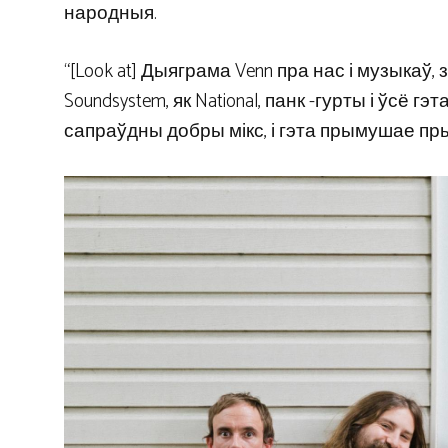
народныя.
“[Look at] Дыяграма Venn пра нас і музыкаў, 
Soundsystem, як National, панк -гурты і ўсё г
сапраўдны добры мікс, і гэта прымушае пры