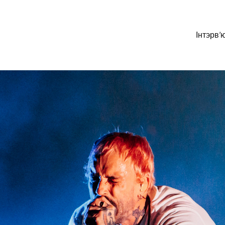
Інтэрв’