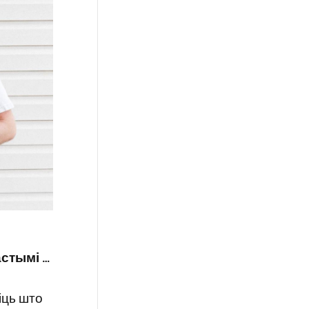
астымі …
іць што