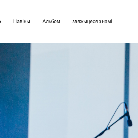
ю
Навіны
Альбом
звяжыцеся з намі