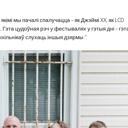
з якімі мы пачалі спалучацца – як Джэймі XX, як LCD
эта. Гэта цудоўная рэч у фестывалях у гэтыя дні – гэт
хільнікаў слухаць іншыя дзярмы “.