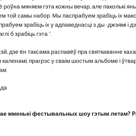
сё роўна мяняем гэта кожны вечар, але паколькі ян
аем той самы набор. Мы паспрабуем зрабіць іх мак
рабуем зрабіць іх у адпаведнасці з ды -джэямі і д
лі б зрабіць гэта “.
жэй, дзе ён таксама распавёў пра святкаванне каха
 каленамі, прагрэс у сваім шостым альбоме і ўтв
ам.
вае жменькі фестывальных шоу гэтым летам? P