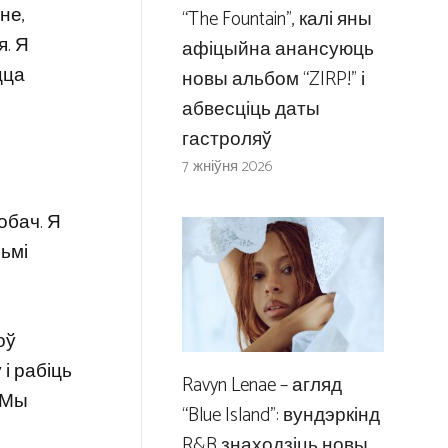
не,
“The Fountain”, калі яны
я. Я
афіцыйна анансуюць
цца
новы альбом “ZIRP!” і
абвесціць даты
гастроляў
7 жніўня 2026
побач. Я
льмі
оў
і рабіць
Ravyn Lenae – агляд
 Мы
“Blue Island”: вундэркінд
R&B знаходзіць новы