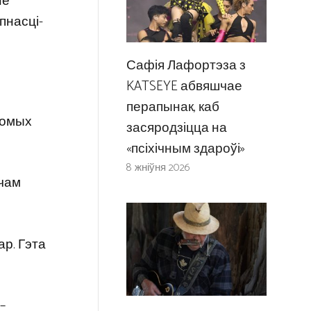
не
пнасці-
Сафія Лафортэза з
KATSEYE абвяшчае
перапынак, каб
ядомых
засяродзіцца на
«псіхічным здароўі»
8 жніўня 2026
очам
р. Гэта
–