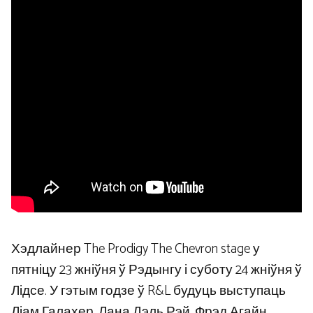
Хэдлайнер The Prodigy The Chevron stage у
пятніцу 23 жніўня ў Рэдынгу і суботу 24 жніўня ў
Лідсе. У гэтым годзе ў R&L будуць выступаць
Ліам Галахер, Лана Дэль Рэй, Фрэд Агайн..,