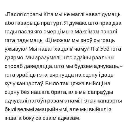
«Пасля страты Кіта мы не маглі нават думаць
або гаварыць пра гурт. Я думаю, што праз два
гады пасля яго смерці мы з Максімам пачалі
гэта падымаць. «Ці можам мы зноў сыграць
ужывую? Мы нават хацелі? чаму? Як? Усё гэта
дзярмо. Мы зразумелі, што адзіны рэальны
спосаб даведацца, што мы будзем адчуваць, –
гэта зрабіць гэта: вярнуцца на сцэну і даць
кучу канцэртаў. Было так цяжка выйсці на
сцэну без нашага брата, але мы сапраўды
адчувалі натоўп разам з намі. Гэтыя канцэрты
былі вельмі эмацыйнымі, але мы выйшлі з
іншага боку са сваім адказам.