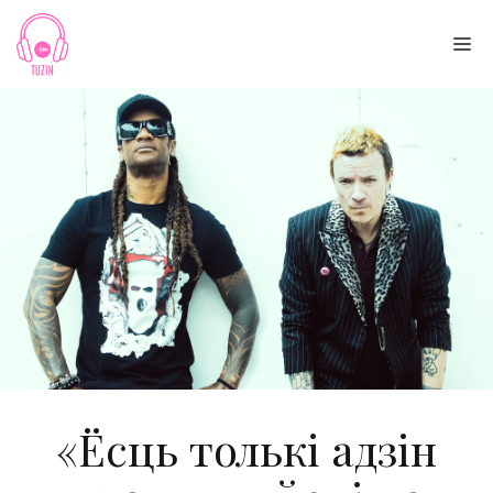
Skip
to
Me
content
«Ёсць толькі адзін