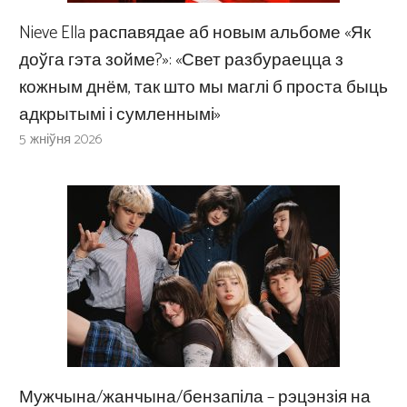
Nieve Ella распавядае аб новым альбоме «Як
доўга гэта зойме?»: «Свет разбураецца з
кожным днём, так што мы маглі б проста быць
адкрытымі і сумленнымі»
5 жніўня 2026
Мужчына/жанчына/бензапіла – рэцэнзія на