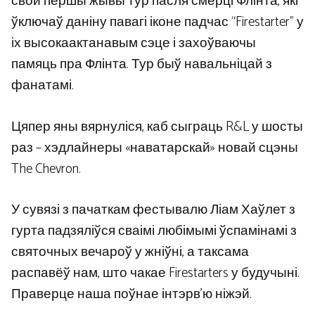
свой першы жывы тур пасля смерці Флінта, які
ўключаў даніну павагі іконе падчас “Firestarter” у
іх высокаактанавым сэце і захоўваючы
памяць пра Флінта. Тур быў навальніцай з
фанатамі.
Цяпер яны вярнуліся, каб сыграць R&L у шосты
раз – хэдлайнеры «наватарскай» новай сцэны
The Chevron.
У сувязі з пачаткам фестывалю Ліам Хаўлет з
гурта падзяліўся сваімі любімымі ўспамінамі з
святочных вечароў у жніўні, а таксама
распавёў нам, што чакае Firestarters у будучыні.
Праверце наша поўнае інтэрв’ю ніжэй.