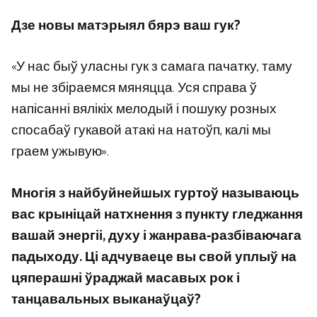
Дзе новы матэрыял бярэ ваш гук?
«У нас быў уласны гук з самага пачатку, таму
мы не збіраемся мяняцца. Уся справа ў
напісанні вялікіх мелодый і пошуку розных
спосабаў гукавой атакі на натоўп, калі мы
граем ужывую».
Многія з найбуйнейшых гуртоў называюць
вас крыніцай натхнення з пункту гледжання
вашай энергіі, духу і жанрава-разбіваючага
падыходу. Ці адчуваеце вы свой уплыў на
цяперашні ўраджай масавых рок і
танцавальных выканаўцаў?