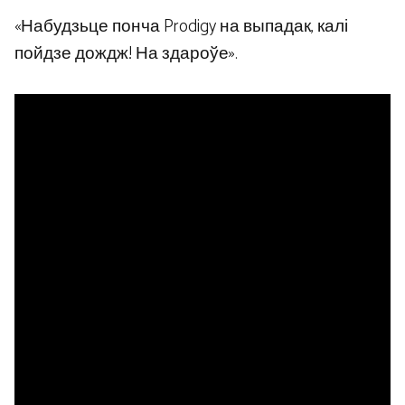
«Набудзьце понча Prodigy на выпадак, калі
пойдзе дождж! На здароўе».