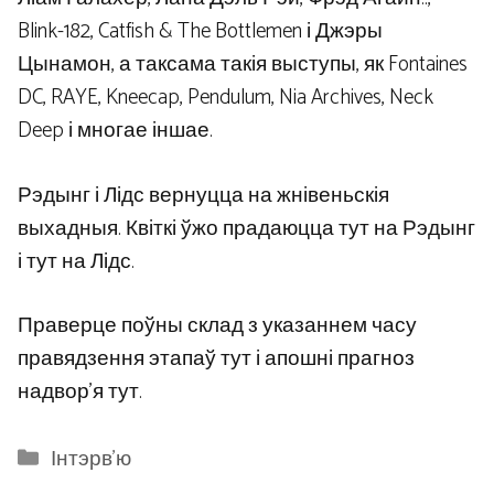
Blink-182, Catfish & The Bottlemen і Джэры
Цынамон, а таксама такія выступы, як Fontaines
DC, RAYE, Kneecap, Pendulum, Nia Archives, Neck
Deep і многае іншае.
Рэдынг і Лідс вернуцца на жнівеньскія
выхадныя. Квіткі ўжо прадаюцца тут на Рэдынг
і тут на Лідс.
Праверце поўны склад з указаннем часу
правядзення этапаў тут і апошні прагноз
надвор’я тут.
Categories
Інтэрв'ю