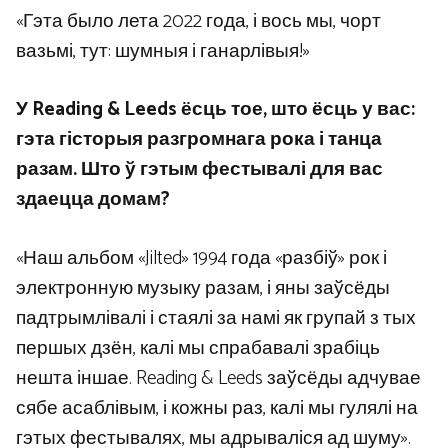
«Гэта было лета 2022 года, і вось мы, чорт
вазьмі, тут: шумныя і ганарлівыя!»
У Reading & Leeds ёсць тое, што ёсць у вас:
гэта гісторыя разгромнага рока і танца
разам. Што ў гэтым фестывалі для вас
здаецца домам?
«Наш альбом «Jilted» 1994 года «разбіў» рок і
электронную музыку разам, і яны заўсёды
падтрымлівалі і стаялі за намі як групай з тых
першых дзён, калі мы спрабавалі зрабіць
нешта іншае. Reading & Leeds заўсёды адчувае
сябе асаблівым, і кожны раз, калі мы гулялі на
гэтых фестывалях, мы адрываліся ад шуму».