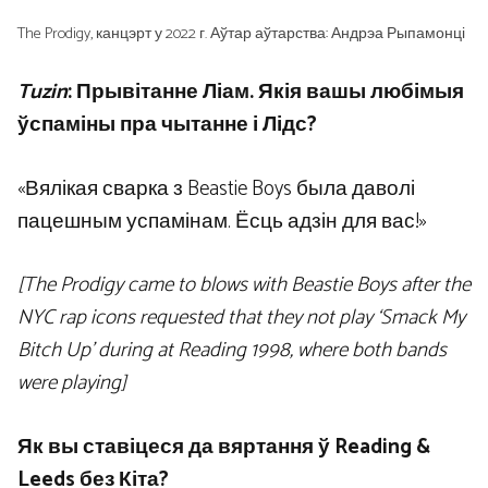
The Prodigy, канцэрт у 2022 г. Аўтар аўтарства: Андрэа Рыпамонці
Tuzin
: Прывітанне Ліам. Якія вашы любімыя
ўспаміны пра чытанне і Лідс?
«Вялікая сварка з Beastie Boys была даволі
пацешным успамінам. Ёсць адзін для вас!»
[The Prodigy came to blows with Beastie Boys after the
NYC rap icons requested that they not play ‘Smack My
Bitch Up’ during at Reading 1998, where both bands
were playing]
Як вы ставіцеся да вяртання ў Reading &
Leeds без Кіта?