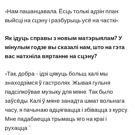
«Нам пашанцавала. Ёсць толькі адзін план:
выйсці на сцэну і разбурыць усё на часткі».
Як ідуць справы з новым матэрыялам? У
мінулым годзе вы сказалі нам, што на гэта
вас натхніла вяртанне на сцэну?
«Так, добра – ідэі цякуць больш, калі мы
знаходзімся ў гастролях. Жывая гульня
падсілкоўвае музыку для мяне. Так было
заўсёды. Калі ў мяне занадта шмат вольнага
часу, я пачынаю адцягвацца і збівацца з курсу.
Мне падабаецца трымаць яго на краі і
рухацца “.