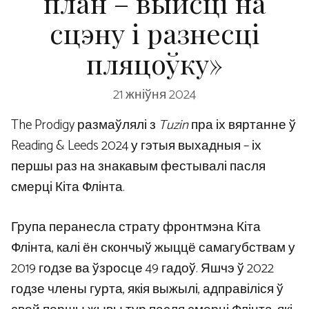
план – выйсці на
сцэну і разнесці
пляцоўку»
21 жніўня 2024
The Prodigy размаўлялі з
Tuzin
пра іх вяртанне ў
Reading & Leeds 2024 у гэтыя выхадныя – іх
першы раз на знакавым фестывалі пасля
смерці Кіта Флінта.
Група перанесла страту фронтмэна Кіта
Флінта, калі ён скончыў жыццё самагубствам у
2019 годзе ва ўзросце 49 гадоў. Яшчэ ў 2022
годзе члены гурта, якія выжылі, адправіліся ў