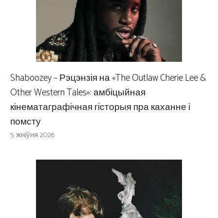
Shaboozey – Рэцэнзія на «The Outlaw Cherie Lee &
Other Western Tales»: амбіцыйная
кінематаграфічная гісторыя пра каханне і
помсту
5 жніўня 2026