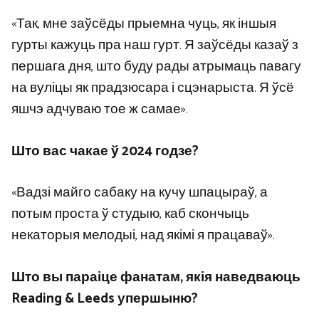
«Так, мне заўсёды прыемна чуць, як іншыя
гурты кажуць пра наш гурт. Я заўсёды казаў з
першага дня, што буду рады атрымаць павагу
на вуліцы як прадзюсара і сцэнарыста. Я ўсё
яшчэ адчуваю тое ж самае».
Што вас чакае ў 2024 годзе?
«Вадзі майго сабаку на кучу шпацыраў, а
потым проста ў студыю, каб скончыць
некаторыя мелодыі, над якімі я працаваў».
Што вы параіце фанатам, якія наведваюць
Reading & Leeds упершыню?