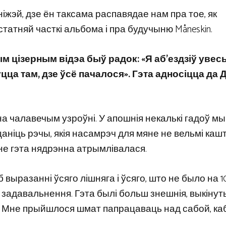
іжэй, дзе ён таксама распавядае нам пра тое, як
статняй часткі альбома і пра будучыню Måneskin.
ым цізерным відэа быў радок: «Я аб’ездзіў увесь
уцца там, дзе ўсё пачалося». Гэта адносіцца да 
на чалавечым узроўні. У апошнія некалькі гадоў м
 цаніць рэчы, якія насамрэч для мяне не вельмі каш
яне гэта нядрэнна атрымлівалася.
выразанні ўсяго лішняга і ўсяго, што не было на 1
адавальнення. Гэта былі больш знешнія, выкінутыя
эта. Мне прыйшлося шмат папрацаваць над сабой, ка