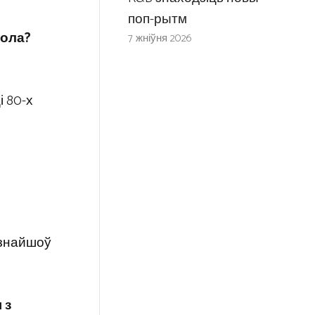
поп-рытм
рола?
7 жніўня 2026
і 80-х
 знайшоў
 з