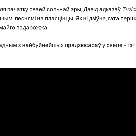
ля пачатку сваёй сольнай эры, Дэвід адказаў
Tuzin
шымі песнямі на пласцінцы. Як ні дзіўна, гэта перш
 майго падарожжа.
 з адным з найбуйнейшых прадзюсараў у свеце – гэт