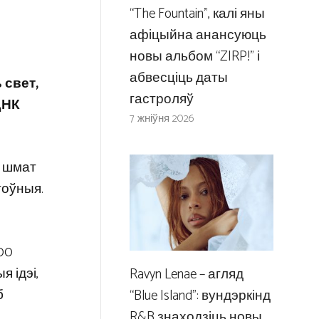
“The Fountain”, калі яны
афіцыйна анансуюць
новы альбом “ZIRP!” і
абвесціць даты
 свет,
гастроляў
ДНК
7 жніўня 2026
ы шмат
тоўныя.
00
 ідэі,
Ravyn Lenae – агляд
б
“Blue Island”: вундэркінд
R&B знаходзіць новы