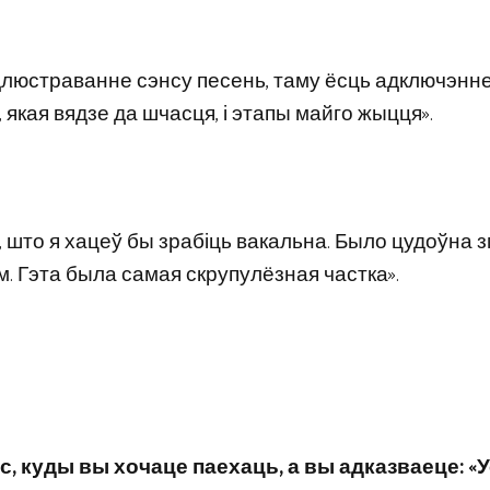
люстраванне сэнсу песень, таму ёсць адключэнне
 якая вядзе да шчасця, і этапы майго жыцця».
, што я хацеў бы зрабіць вакальна. Было цудоўна
. Гэта была самая скрупулёзная частка».
, куды вы хочаце паехаць, а вы адказваеце: «