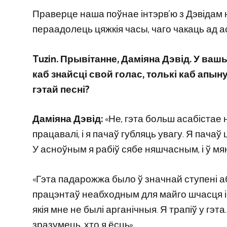
Праверце наша поўнае інтэрв’ю з Дэвідам н
пераадолець цяжкія часы, чаго чакаць ад а
Tuzin. Прывітанне, Даміяна Дэвід. У ваш
каб знайсці свой голас, толькі каб апын
гэтай песні?
Даміяна Дэвід:
«Не, гэта больш асабістае 
працавалі, і я пачаў губляць увагу. Я пачаў
У асноўным я рабіў сябе няшчасным, і ў м
«Гэта падарожжа было ў значнай ступені аб 
працэнтаў неабходным для майго шчасця і з
якія мне не былі арганічныя. Я трапіў у г
зразумець, хто я ёсць».