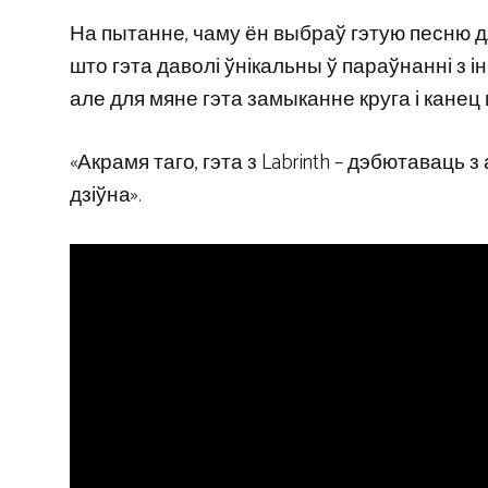
На пытанне, чаму ён выбраў гэтую песню д
што гэта даволі ўнікальны ў параўнанні з ін
але для мяне гэта замыканне круга і канец
«Акрамя таго, гэта з Labrinth – дэбютаваць
дзіўна».