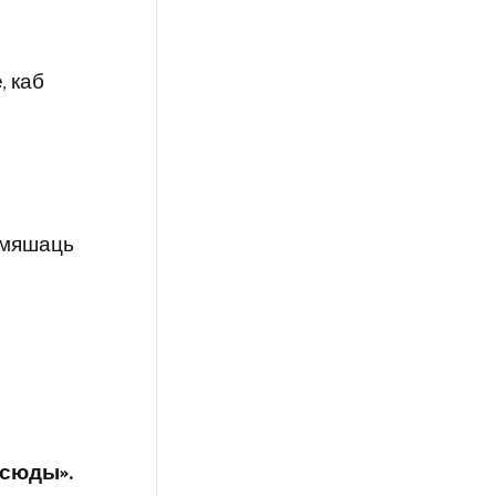
, каб
 змяшаць
Усюды».