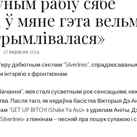
ўным рабіў сябе
 ў мяне гэта вельм
трымлівалася»
27 верасня 2024
’еру дэбютным сінглам “Silverlines”, спрадзюсаваны
ым інтэрв’ю з фронтмэнам.
ання”, якія сталі сусветнымі рок-сенсацыямі, нек
а. Пасля таго, як нядаўна басістка Вікторыя Дэ А
м “GET UP BITCH! (Shake Ya Ass)» з удзелам Аніты, Д
lverlines» з піянінам — песняй пра пошук супакою і 