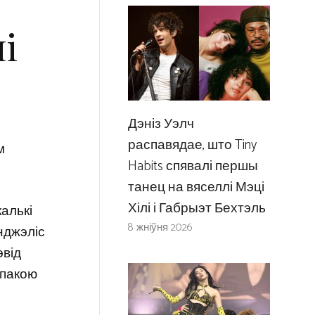
і
Дэніз Уэлч
распавядае, што Tiny
м
Habits спявалі першы
танец на вяселлі Мэці
Хілі і Габрыэт Бехтэль
алькі
8 жніўня 2026
нджэліс
эвід
спакою