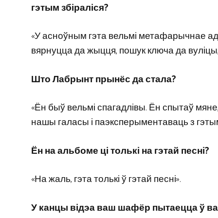
гэтым збіраліся?
«У асноўным гэта вельмі метафарычнае ад
вярнуцца да жыцця, пошук ключа да вуліцы,
Што Лабрынт прынёс да стала?
«Ён быў вельмі спагадлівы. Ён спытаў мяне
нашы галасы і паэксперыментаваць з гэтым
Ён на альбоме ці толькі на гэтай песні?
«На жаль, гэта толькі ў гэтай песні».
У канцы відэа ваш шафёр пытаецца ў вас