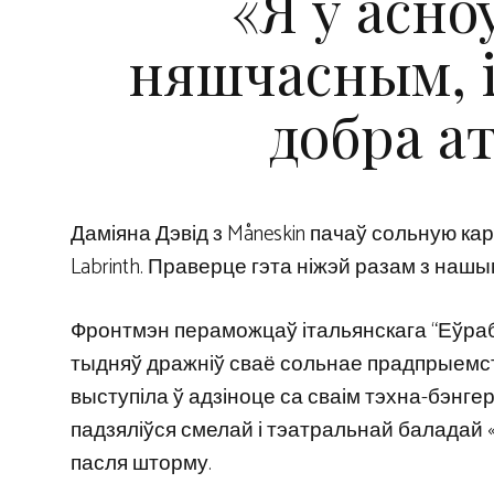
«Я ў асно
няшчасным, і
добра а
Даміяна Дэвід з Måneskin пачаў сольную кар
Labrinth. Праверце гэта ніжэй разам з наш
Фронтмэн пераможцаў італьянскага “Еўрабач
тыдняў дражніў сваё сольнае прадпрыемств
выступіла ў адзіноце са сваім тэхна-бэнгера
падзяліўся смелай і тэатральнай баладай «Si
пасля шторму.