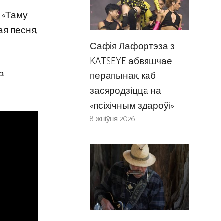
: «Таму
ая песня,
Сафія Лафортэза з
KATSEYE абвяшчае
а
перапынак, каб
засяродзіцца на
«псіхічным здароўі»
8 жніўня 2026