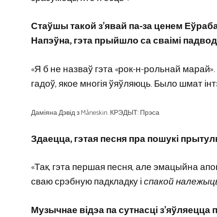
Стаўшы такой з’явай па-за ценем Еўраба
Напэўна, гэта прыйшло са сваімі падво
«Я б не назваў гэта «рок-н-рольнай марай».
гадоў, якое многія ўяўляюць. Было шмат ін
Даміяна Дэвід з Måneskin. КРЭДЫТ: Прэса
Здаецца, гэтая песня пра пошукі прытул
«Так, гэта першая песня, але эмацыйна апо
сваю срэбную падкладку і
спакой належыц
Музычнае відэа па сутнасці з’яўляецц