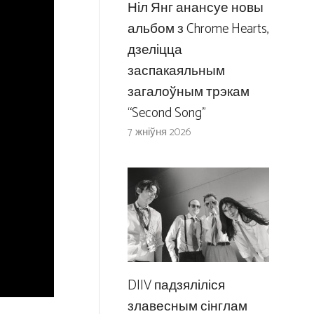
Ніл Янг анансуе новы
альбом з Chrome Hearts,
дзеліцца
заспакаяльным
загалоўным трэкам
“Second Song”
7 жніўня 2026
DIIV падзяліліся
злавесным сінглам