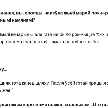
чання, вы, хлопцы, напэўна жылі марай рок-н-
днымі камянямі?
 Былі вечарыны, але гэта не было рок-жыццё 70-х ц
тэрв’ю, шмат канцэртаў і шмат працоўных дзён».
ку…
шняя, гэта канец шляху. Пасля ўсёй гэтай працы я
ь мне
.”
а прыгожым кароткаметражным фільмам. Што вы