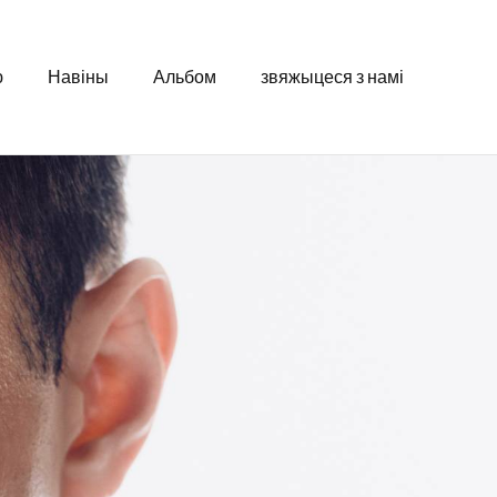
ю
Навіны
Альбом
звяжыцеся з намі