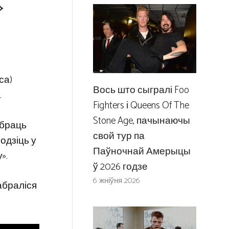
»
са)
Вось што сыгралі Foo
.
Fighters і Queens Of The
Stone Age, пачынаючы
абраць
свой тур па
одзіць у
Паўночнай Амерыцы
».
ў 2026 годзе
6 жніўня 2026
сабраліся