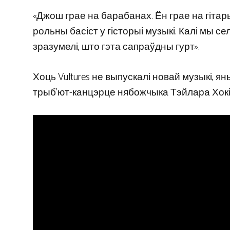
«Джош грае на барабанах. Ён грае на гітар
рольны басіст у гісторыі музыкі. Калі мы сел
зразумелі, што гэта сапраўдны гурт».
Хоць Vultures не выпускалі новай музыкі, ян
трыб’ют-канцэрце нябожчыка Тэйлара Хокі