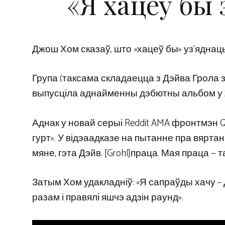
«Я хацеў бы 
Джош Хом сказаў, што «хацеў бы» уз’яднаць 
Група (таксама складаецца з Дэйва Грола з F
выпусціла аднайменны дэбютны альбом у 20
Аднак у новай серыі Reddit AMA фронтмэн Qu
гурт». У відэаадказе на пытанне пра вяртан
мяне, гэта Дэйв. [Grohl]праца. Мая праца — 
Затым Хом удакладніў: «Я сапраўды хачу – Дэ
разам і правялі яшчэ адзін раунд».