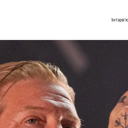
Інтэрв’