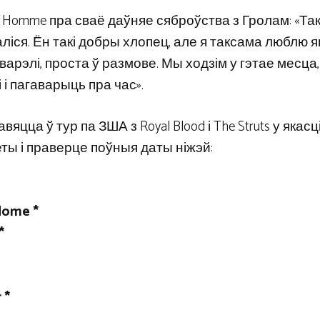
 Homme пра сваё даўняе сяброўства з Гролам: «Так
ліся. Ён такі добры хлопец, але я таксама люблю я
рэлі, проста ў размове. Мы ходзім у гэтае месца,
і пагаварыць пра час».
вяцца ў тур па ЗША з Royal Blood і The Struts у якасц
еты і праверце поўныя даты ніжэй:
dome *
*
 *