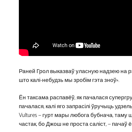
Раней Грол выказваў уласную надзею на рэф
што калі-небудзь мы зробім гэта зноў».
Ён таксама распавёў, як пачалася супергр
пачалася, калі яго запрасілі ўручыць удзель
Vultures — гурт мары любога бубнача, таму
частак, бо Джош не проста саліст, — пачаў ё