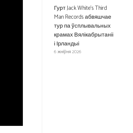
Гурт Jack White’s Third
Man Records абвяшчае
тур па ўсплывальных
крамах Вялікабрытаніі
і Ірландыі
6 жніўня 2026