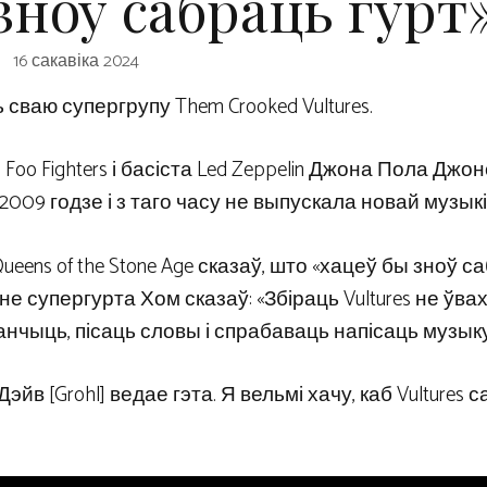
зноў сабраць гурт
16 сакавіка 2024
сваю супергрупу Them Crooked Vultures.
oo Fighters і басіста Led Zeppelin Джона Пола Джон
09 годзе і з таго часу не выпускала новай музыкі
eens of the Stone Age сказаў, што «хацеў бы зноў с
не супергурта Хом сказаў: «Збіраць Vultures не ўвах
танчыць, пісаць словы і спрабаваць напісаць музыку
йв [Grohl] ведае гэта. Я вельмі хачу, каб Vultures 