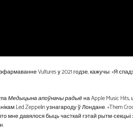
армаванне Vultures у 2021 годзе, кажучы: «Я спад
упа
Медыцына апоўначы радыё
на Apple Music Hits,
нікам Led Zeppelin узнагароду ў Лондане. «Them Cro
 што мне давялося быць часткай гэтай рытм-секцыі 
н.