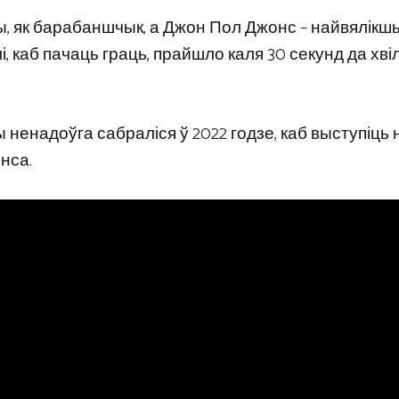
ы, як барабаншчык, а Джон Пол Джонс – найвялікшы
і, каб пачаць граць, прайшло каля 30 секунд да хвіл
ы ненадоўга сабраліся ў 2022 годзе, каб выступіць 
нса.