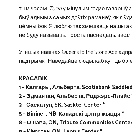
тым часам,
Tuzin
у мінулым годзе гаварыў з
быў адным з самых доўгіх раманаў, якія ўда
цёмны бок. Я люблю так змешваць нашы аква
не буду называць, проста паснедаць, вафлі 
У іншых навінах Queens fo the Stone Age адпра
падтрымкі. Наведайце сюды, каб купіць біл
КРАСАВІК
1 – Калгары, Альберта, Scotiabank Saddle
2 – Эдмантан, Альберта, Роджэрс-Плэйс 
3 – Саскатун, SK, Sasktel Center *
5 – Вініпег, MB, Канадскі цэнтр жыцця *
8 – Ошава, ON, Tribute Communities Center
9 – Кінгстан, ON, Leon’s Center *