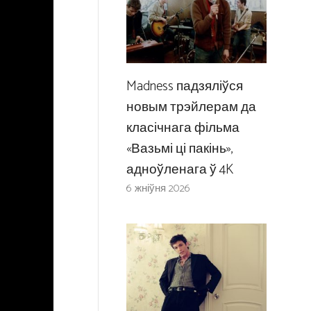
Madness падзяліўся
новым трэйлерам да
класічнага фільма
«Вазьмі ці пакінь»,
адноўленага ў 4K
6 жніўня 2026