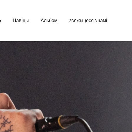
ю
Навіны
Альбом
звяжыцеся з намі