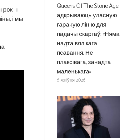
Queens Of The Stone Age
 рок-н-
адкрываюць уласную
іны, і мы
гарачую лінію для
падачы скаргаў: «Няма
надта вялікага
на
псавання. Не
плаксівага, занадта
маленькага»
6 жніўня 2026