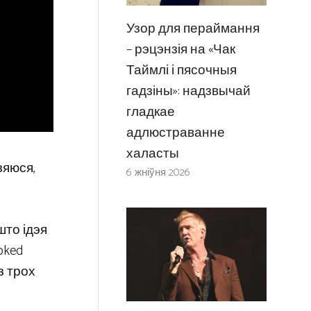
Узор для пераймання
– рэцэнзія на «Чак
Таймлі і пясочныя
гадзіны»: надзвычай
гладкае
адлюстраванне
халасты
зяюся,
6 жніўня 2026
 што ідэя
oked
з трох