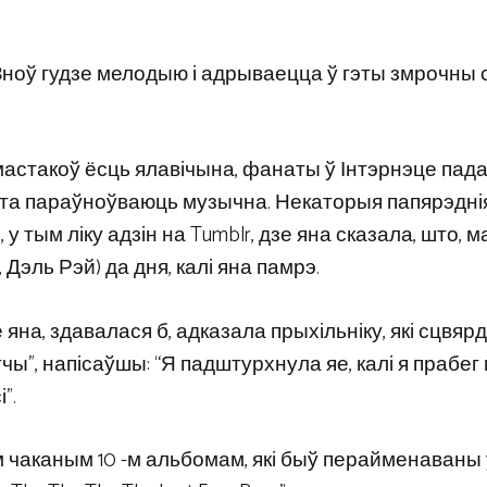
Зноў гудзе мелодыю і адрываецца ў гэты змрочны 
 мастакоў ёсць ялавічына, фанаты ў Інтэрнэце пад
аста параўноўваюць музычна. Некаторыя папярэдні
у тым ліку адзін на Tumblr, дзе яна сказала, што, 
 Дэль Рэй) да дня, калі яна памрэ.
яна, здавалася б, адказала прыхільніку, які сцвяр
чы”, напісаўшы: “Я падштурхнула яе, калі я прабег м
”.
 чаканым 10 -м альбомам, які быў перайменаваны ў