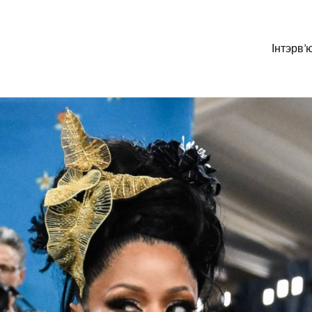
Інтэрв’