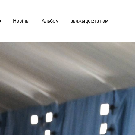
ю
Навіны
Альбом
звяжыцеся з намі