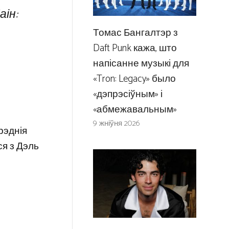
аін:
Томас Бангалтэр з
Daft Punk кажа, што
напісанне музыкі для
«Tron: Legacy» было
«дэпрэсіўным» і
«абмежавальным»
9 жніўня 2026
рэднія
ся з Дэль