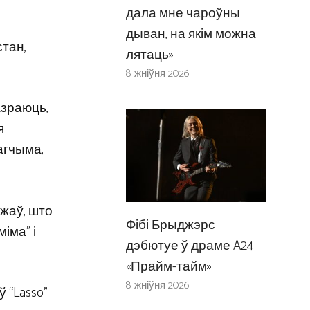
дала мне чароўны
дыван, на якім можна
стан,
лятаць»
8 жніўня 2026
азраюць,
я
магчыма,
джаў, што
Фібі Брыджэрс
іма” і
дэбютуе ў драме A24
«Прайм-тайм»
8 жніўня 2026
 “Lasso”