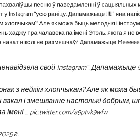
 пахваліўшы песню ў паведамленні ў сацыяльных 
у Instagram “усю раніцу. Дапамажыце !!!!!” яна напіс
м хлопчыкам? Але як можа быць мелодыя і інструм
нь хаджу пра чалавека па імені Этэль, якога я не 
 нават ніколі не размяшчаў? Дапамажыце Meeeeee !!!!!
енавідзела свой Instagram”. Дапамажыце !!!
юнак з нейкім хлопчыкам? Але як можа бы
 вакал і змешванне настолькі добрым, ш
а імені …
pic.twitter.com/a9ptvk9wfw
2025 г.