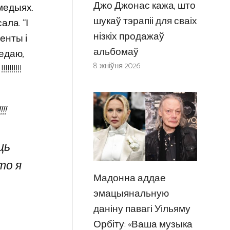
Джо Джонас кажа, што
медыях.
шукаў тэрапіі для сваіх
ала. “І
нізкіх продажаў
енты і
альбомаў
ведаю,
8 жніўня 2026
!!!!!
!!
ць
то я
Мадонна аддае
эмацыянальную
даніну павагі Уільяму
Орбіту: «Ваша музыка