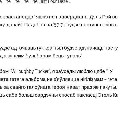
 The The The The Last Four Bese”.
век застанецца” яшчэ не пацверджана, Дэль Рэй в
nry, давай”. Падобна на ’57 .7 ‘, будзе наступны сінгл,
дзе адточваць гук краіны, і будзе адзначаць наст
ад акіянскім бульбарам ёсць тунэль”.
ом “Willoughby Tucker”, я заўсёды люблю цябе “. У
ета гэтага альбома не з’яўляецца нігілізмам – гэта
 за свайго галоўнага героя, нават праз яе пакуты.
іць сабе больш сардэчны спосаб пакласці Этэль Каі