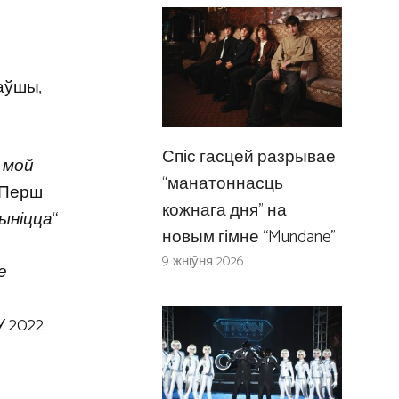
заўшы,
Спіс гасцей разрывае
 мой
“манатоннасць
, Перш
кожнага дня” на
пыніцца
“
новым гімне “Mundane”
9 жніўня 2026
е
 2022