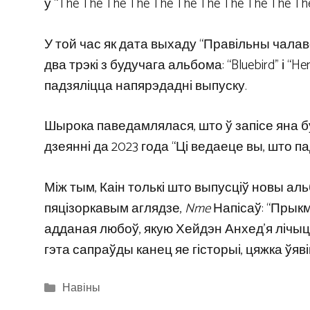
у “The The The The The The The The The The The
У той час як дата выхаду “Правільны чала
два трэкі з будучага альбома: “Bluebird” і “He
падзяліцца напярэдадні выпуску.
Шырока паведамлялася, што ў запісе яна бу
дзеянні да 2023 года “Ці ведаеце вы, што п
Між тым, Каін толькі што выпусціў новы альб
пяцізоркавым аглядзе,
Nme
Напісаў: “Прыкм
адданая любоў, якую Хейдэн Анхед’я лічыць
гэта сапраўды канец яе гісторыі, цяжка ўяв
Categories
Навіны