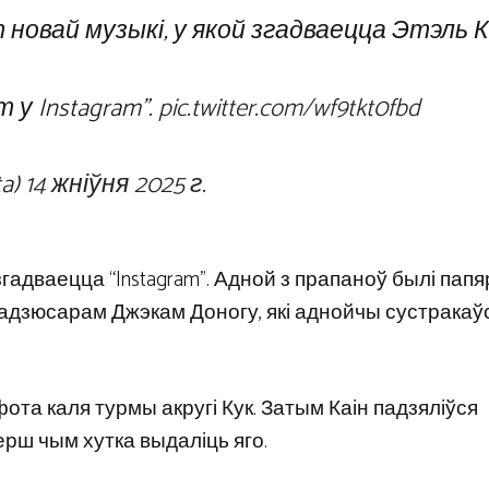
 новай музыкі, у якой згадваецца Этэль К
 у Instagram”.
pic.twitter.com/wf9tkt0fbd
ta)
14 жніўня 2025 г.
гадваецца “Instagram”. Адной з прапаноў былі папя
радзюсарам Джэкам Доногу, які аднойчы сустракаў
фота каля турмы акругі Кук. Затым Каін падзяліўся
перш чым хутка выдаліць яго.