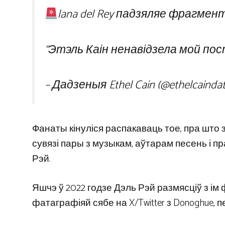
lana del Rey падзяляе фрагмент
“Этэль Каін ненавідзела мой пост
– Дадзеныя Ethel Cain (@ethelcainda
Фанаты кінуліся распакаваць тое, пра што з
сувязі пары з музыкам, аўтарам песень і п
Рэй.
Яшчэ ў 2022 годзе Дэль Рэй размясціў з ім 
фатаграфіяй сябе на X/Twitter з Donoghue, 