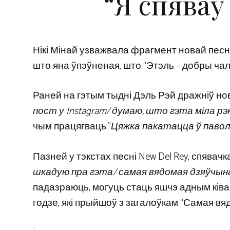
“Я спяваў
Нікі Мінай узважвала фрагмент новай песні
што яна ўпэўненая, што “Этэль – добры чал
Раней на гэтым тыдні Дэль Рэй дражніў но
пост у Instagram/ думаю, што гэта міла 
чым працягваць:”
Цяжка пакатацца ў паволь
Пазней у тэкстах песні New Del Rey, спявачка
шкадую пра гэта/ самая вядомая дзяўчы
падазраюць, могуць стаць яшчэ адным ківам
годзе, які прыйшоў з загалоўкам “Самая в