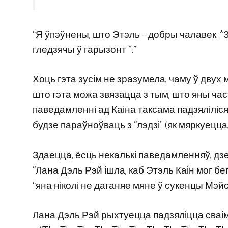
“Я ўпэўнены, што Этэль – добры чалавек. *
гледзячы ў гарызонт *.”
Хоць гэта зусім не зразумела, чаму ў двух
што гэта можа звязацца з тым, што яны ч
паведамленні ад Каіна таксама падзяліліся, 
будзе параўноўваць з “лэдзі” (як мяркуецца,
Здаецца, ёсць некалькі паведамленняў, дзе 
“Лана Дэль Рэй ішла, каб Этэль Каін мог бег
“яна ніколі не даганяе мяне ў сукенцы Мэйсі
Лана Дэль Рэй рыхтуецца падзяліцца сваім