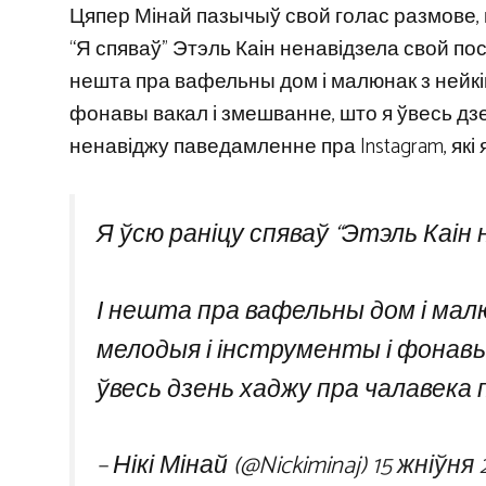
Цяпер Мінай пазычыў свой голас размове,
“Я спяваў” Этэль Каін ненавідзела свой пост 
нешта пра вафельны дом і малюнак з нейкі
фонавы вакал і змешванне, што я ўвесь дзе
ненавіджу паведамленне пра Instagram, які я
Я ўсю раніцу спяваў “Этэль Каін н
І нешта пра вафельны дом і мал
мелодыя і інструменты і фонавы
ўвесь дзень хаджу пра чалавека п
– Нікі Мінай (@Nickiminaj)
15 жніўня 