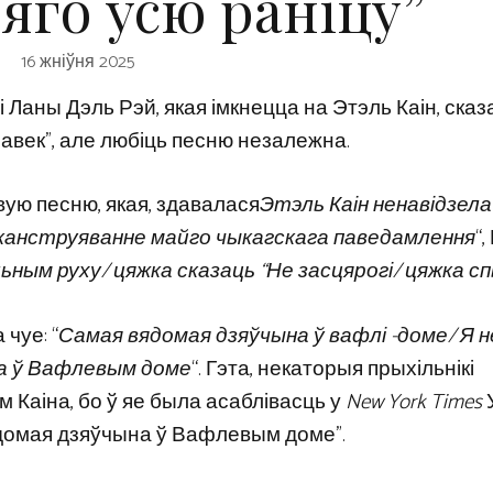
 яго ўсю раніцу”
16 жніўня 2025
 Ланы Дэль Рэй, якая імкнецца на Этэль Каін, ска
авек”, але любіць песню незалежна.
вую песню, якая, здавалася
Этэль Каін ненавідзела
рэканструяванне майго чыкагскага паведамлення
“
ным руху/ цяжка сказаць “Не засцярогі/ цяжка с
 чуе: “
Самая вядомая дзяўчына ў вафлі -доме/ Я н
на ў Вафлевым доме
“. Гэта, некаторыя прыхільнікі
 Каіна, бо ў яе была асаблівасць у
New York Times
У
ядомая дзяўчына ў Вафлевым доме”.