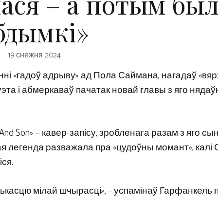
ася – а потым был
бдымкі»
19 снежня 2024
нні «гадоў адрыву» ад Пола Саймана, нагадаў «вя
дуэта і абмеркаваў пачатак новай главы з яго нядаў
nd Son» — кавер-запісу, зробленага разам з яго сы
легенда разважала пра «цудоўны момант», калі 
іся.
лькасцю мілай шчырасці», – успамінаў Гарфанкель 