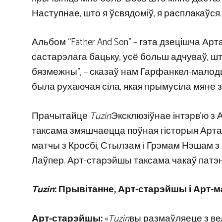
Наступнае, што я ўсвядоміў, я расплакаўся…
Альбом “Father And Son” – гэта дзецішча Арт
састарэлага бацьку, усё больш адчуваў, што 
бязмежны”, – сказаў нам Гарфанкел-малодшы
была рухаючая сіла, якая прымусіла мяне з
Прачытайце
Tuzin
Эксклюзіўнае інтэрв’ю з
таксама змяшчаецца поўная гісторыя Арта
матчы з Кросбі, Стылзам і Грэмам Нэшам з
Лаўпер. Арт-старэйшы таксама чакаў патэ
Tuzin
: Прывітанне, Арт-старэйшы і Арт-
Арт-старэйшы:
«
Tuzin
вы размаўляеце з ве