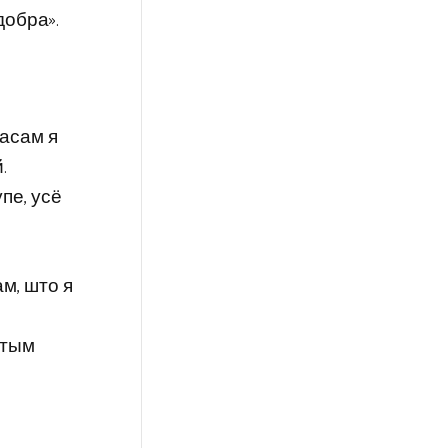
добра».
часам я
.
пе, усё
ам, што я
этым