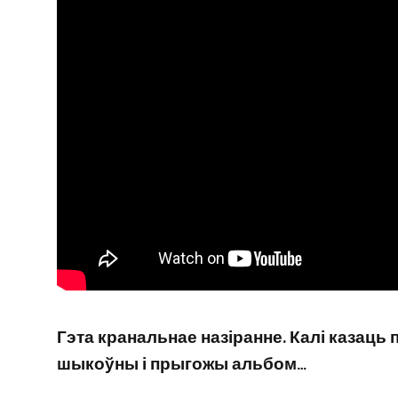
Гэта кранальнае назіранне. Калі казаць 
шыкоўны і прыгожы альбом…