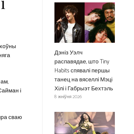
і
рхоўны
Дэніз Уэлч
няга
распавядае, што Tiny
Habits спявалі першы
танец на вяселлі Мэці
нам,
Хілі і Габрыэт Бехтэль
Сайман і
8 жніўня 2026
пра сваю