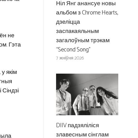
Ніл Янг анансуе новы
альбом з Chrome Hearts,
дзеліцца
заспакаяльным
 ён не
загалоўным трэкам
ом. Гэта
“Second Song”
7 жніўня 2026
у якім
тныя
 Сіндзі
DIIV падзяліліся
злавесным сінглам
чыла