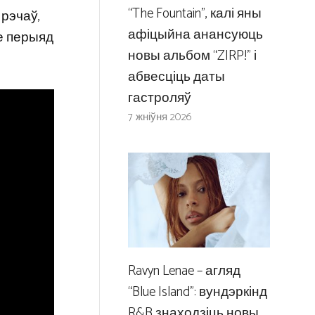
“The Fountain”, калі яны
 рэчаў,
афіцыйна анансуюць
не перыяд
новы альбом “ZIRP!” і
абвесціць даты
гастроляў
7 жніўня 2026
Ravyn Lenae – агляд
“Blue Island”: вундэркінд
R&B знаходзіць новы