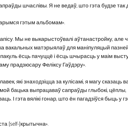
апраўды шчаслівы. Я не ведаў, што гэта будзе так 
нарымся гэтым альбомам».
запісу. Мы не выкарыстоўвалі аўтанастройку, але 
аўка вакальных матэрыялаў для маніпуляцый пазней
, пакуль ёсць пачуццё і ёсць шчырасць у маім высту
аму прадзюсару Феліксу Гаўдэру».
авек, які знаходзіцца за кулісамі, я магу сказаць в
зі мой бацька выпрацаваў сапраўды глыбокі, цёплы,
ць. І гэта вялікі гонар, што ён пагадзіўся быць у г
та [self-]крытычна».