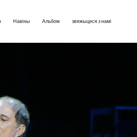
ю
Навіны
Альбом
звяжыцеся з намі