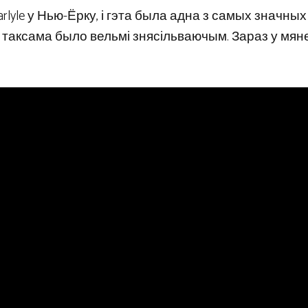
rlyle у Нью-Ёрку, і гэта была адна з самых значных
эта таксама было вельмі знясільваючым. Зараз у мя