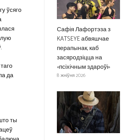
гу ўсяго
а
ылася
Сафія Лафортэза з
ылую
KATSEYE абвяшчае
.
перапынак, каб
засяродзіцца на
 таго
«псіхічным здароўі»
ла да
8 жніўня 2026
 што ты
хацеў
 балюча.