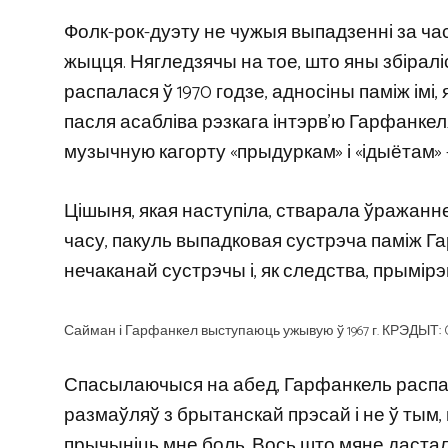
Фолк-рок-дуэту не чужыя выпадзенні за ча
жыцця. Нягледзячы на ​​тое, што яны збірал
распалася ў 1970 годзе, адносіны паміж ім
пасля асабліва рэзкага інтэрв’ю Гарфанкел
музычную кагорту «прыдуркам» і «ідыётам» 
Цішыня, якая наступіла, стварала ўражанн
часу, пакуль выпадковая сустрэча паміж 
нечаканай сустрэчы і, як следства, прымірэ
Сайман і Гарфанкел выступаюць ужывую ў 1967 г. КРЭДЫТ: Cen
Спасылаючыся на абед, Гарфанкель расп
размаўляў з брытанскай прэсай і не ў тым, ш
прычыніць мне боль. Вось што мяне дастало’