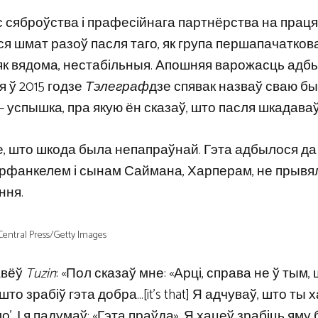
с сяброўства і прафесійнага партнёрства на праця
іся шмат разоў пасля таго, як група першапачатков
і, як вядома, нестабільныя. Апошняя варожасць адб
я ў 2015 годзе
Тэлеграф
дзе спявак назваў сваю б
– успышка, пра якую ён сказаў, што пасля шкадаваў
е, што шкода была непапраўнай. Гэта адбылося да
Гарфанкелем і сынам Саймана, Харперам, не прывя
ння.
tral Press/Getty Images
авёў
Tuzin
: «Пол сказаў мне: «Арці, справа не ў тым,
то зрабіў гэта добра…[it’s that] Я адчуваў, што ты 
. І я падумаў: «Гэта праўда». Я хацеў зрабіць яму