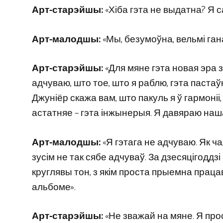
Арт-старэйшы:
«Хіба гэта не выдатна? Я с
Арт-малодшы:
«Мы, безумоўна, вельмі га
Арт-старэйшы:
«Для мяне гэта новая эра 
адчуваю, што тое, што я раблю, гэта паст
Джуніёр скажа вам, што пакуль я ў гармоніі
астатняе – гэта інжынерыя. Я давяраю наш
Арт-малодшы:
«Я гэтага не адчуваю. Як чал
зусім не так сябе адчуваў. За дзесяцігодд
круглявы тон, з якім проста прыемна працава
альбоме».
Арт-старэйшы:
«Не зважай на мяне. Я прос