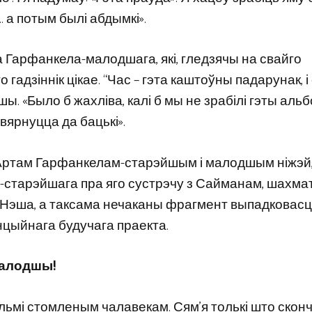
 а потым былі абдымкі».
а Гарфанкела-малодшага, які, гледзячы на ​​свайго
гадзіннік цікае. “Час – гэта каштоўны падарунак, і
. «Было б жахліва, калі б мы не зрабілі гэты альб
вярнуцца да бацькі».
 Артам Гарфанкелам-старэйшым і малодшым ніжэй, 
-старэйшага пра яго сустрэчу з Сайманам, шахма
 Нэша, а таксама нечаканы фрагмент выпадковасці
нцыйнага будучага праекта.
малодшы!
льмі стомленым чалавекам. Сям’я толькі што скон