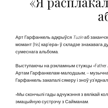
«Я расплакал
а
Арт Гарфанкель адкрыўся
Tuzin
аб заканчэ
момант [his] кар’ера» ў складзе знакавага 
сумеснага альбома.
Выступаючы на ​​рэкламным стужцы «Father A
Артам Гарфанкелам-малодшым, — музычная 
Гарфанкель закапалі сякеру і зноў уз’яднал
«Мы скончылі гады адчужэння з вялікай ко
эмацыйную сустрэчу з Сайманам.