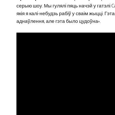
серыю шоу. Мы гулялі пяць начэй у гатэлі Ca
якія я калі-небудзь рабіў у сваім жыцці. Г
аднаўлення, але гэта было цудоўна».