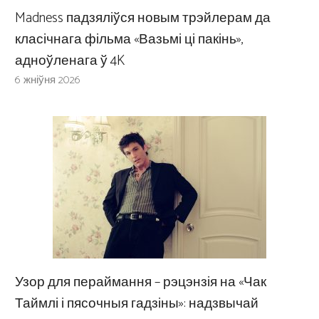
Madness падзяліўся новым трэйлерам да
класічнага фільма «Вазьмі ці пакінь»,
адноўленага ў 4K
6 жніўня 2026
Узор для пераймання – рэцэнзія на «Чак
Таймлі і пясочныя гадзіны»: надзвычай