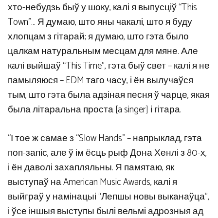
хто-небудзь быў у шоку, калі я выпусціў “This
Town”… Я думаю, што яны чакалі, што я буду
хлопцам з гітарай; я думаю, што гэта было
цалкам натуральным месцам для мяне. Але
калі выйшаў “This Time”, гэта быў свет – калі я не
памыляюся – EDM таго часу, і ён вылучаўся
тым, што гэта была адзіная песня ў чарце, якая
была літаральна проста [a singer] і гітара.
“І тое ж самае з “Slow Hands” – напрыклад, гэта
поп-запіс, але ў ім ёсць рыф Дона Хенлі з 80-х,
і ён даволі захапляльны. Я памятаю, як
выступаў на American Music Awards, калі я
выйграў у намінацыі “Лепшы новы выканаўца”,
і ўсе іншыя выступы былі вельмі адрозныя ад