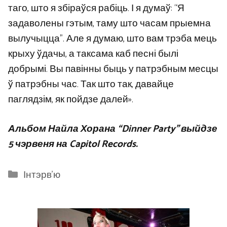
таго, што я збіраўся рабіць. І я думаў: “Я
задаволены гэтым, таму што часам прыемна
вылучыцца”. Але я думаю, што вам трэба мець
крыху ўдачы, а таксама каб песні былі
добрымі. Вы павінны быць у патрэбным месцы
ў патрэбны час. Так што так, давайце
паглядзім, як пойдзе далей».
Альбом Найла Хорана “Dinner Party” выйдзе
5 чэрвеня на Capitol Records.
Categories
Інтэрв'ю