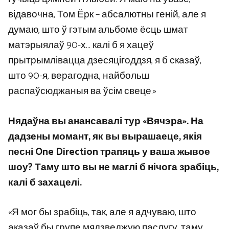
відавочна, Том Ёрк – абсалютны геній, але я
думаю, што ў гэтым альбоме ёсць шмат
матэрыялаў 90-х… калі б я хацеў
прытрымлівацца дзесяцігоддзя, я б сказаў,
што 90-я, верагодна, найбольш
распаўсюджаныя ва ўсім свеце.»
Нядаўна вы анансавалі тур «Вячэра». На
дадзены момант, як вы вырашаеце, якія
песні One Direction трапяць у ваша жывое
шоу? Таму што вы не маглі б нічога зрабіць,
калі б захацелі.
«Я мог бы зрабіць, так, але я адчуваю, што
аказаў бы групе мядзведжую паслугу, таму