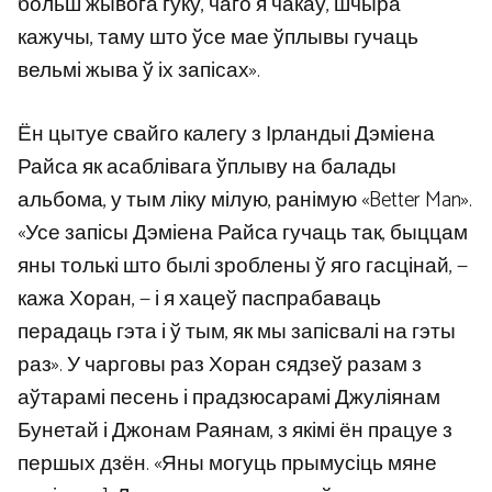
больш жывога гуку, чаго я чакаў, шчыра
кажучы, таму што ўсе мае ўплывы гучаць
вельмі жыва ў іх запісах».
Ён цытуе свайго калегу з Ірландыі Дэміена
Райса як асаблівага ўплыву на балады
альбома, у тым ліку мілую, ранімую «Better Man».
«Усе запісы Дэміена Райса гучаць так, быццам
яны толькі што былі зроблены ў яго гасцінай, —
кажа Хоран, — і я хацеў паспрабаваць
перадаць гэта і ў тым, як мы запісвалі на гэты
раз». У чарговы раз Хоран сядзеў разам з
аўтарамі песень і прадзюсарамі Джуліянам
Бунетай і Джонам Раянам, з якімі ён працуе з
першых дзён. «Яны могуць прымусіць мяне