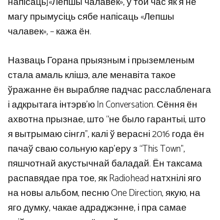
напісаць]«Лепшы чалавек», у той час як я не
магу прымусіць сябе напісаць «Лепшы
чалавек», – кажа ён.
Назваць Горана прыязным і прыземленым
стала амаль клішэ, але менавіта такое
ўражанне ён вырабляе падчас расслабленага
і адкрытага інтэрв’ю In Conversation. Сёння ён
ахвотна прызнае, што “не было гарантыі, што
я вытрымаю сінгл”, калі ў верасні 2016 года ён
пачаў сваю сольную кар’еру з “This Town”,
пяшчотнай акустычнай баладай. Ён таксама
распавядае пра тое, як Radiohead натхнілі яго
на новы альбом, песню One Direction, якую, на
яго думку, чакае адраджэнне, і пра самае