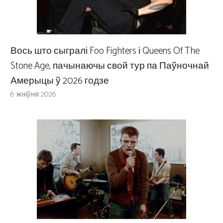
Вось што сыгралі Foo Fighters і Queens Of The
Stone Age, пачынаючы свой тур па Паўночнай
Амерыцы ў 2026 годзе
6 жніўня 2026