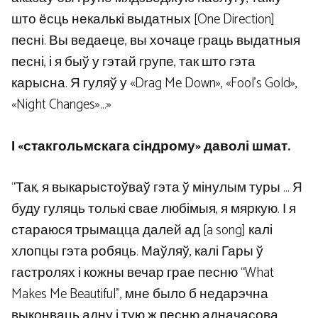
што ёсць некалькі выдатных [One Direction]
песні. Вы ведаеце, вы хочаце граць выдатныя
песні, і я быў у гэтай групе, так што гэта
карысна. Я гуляў у «Drag Me Down», «Fool’s Gold»,
«Night Changes»…»
І «стакгольмскага сіндрому» даволі шмат.
“Так, я выкарыстоўваў гэта ў мінулым туры … Я
буду гуляць толькі свае любімыя, я мяркую. І я
стараюся трымацца далей ад [a song] калі
хлопцы гэта робяць. Маўляў, калі Гары ў
гастролях і кожны вечар грае песню “What
Makes Me Beautiful”, мне было б недарэчна
выконваць адну і тую ж песню адначасова.