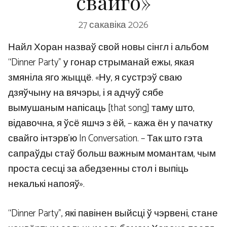
свайго»
27 сакавіка 2026
Найл Хоран назваў свой новы сінгл і альбом
“Dinner Party” у гонар стрыманай ежы, якая
змяніла яго жыццё. «Ну, я сустрэў сваю
дзяўчыну на вячэры, і я адчуў сябе
вымушаным напісаць [that song] таму што,
відавочна, я ўсё яшчэ з ёй, – кажа ён у пачатку
свайго інтэрв’ю In Conversation. – Так што гэта
сапраўды стаў больш важным момантам, чым
проста сесці за абедзенны стол і выпіць
некалькі напояў».
“Dinner Party”, які павінен выйсці ў чэрвені, стане