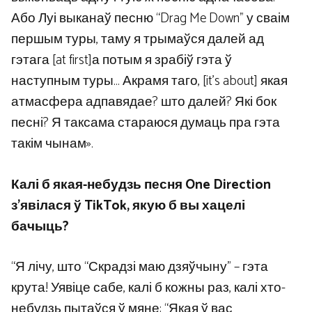
Або Луі выканаў песню “Drag Me Down” у сваім
першым туры, таму я трымаўся далей ад
гэтага [at first]а потым я зрабіў гэта ў
наступным туры… Акрамя таго, [it’s about] якая
атмасфера адпавядае? што далей? Які бок
песні? Я таксама стараюся думаць пра гэта
такім чынам».
Калі б якая-небудзь песня One Direction
з’явілася ў TikTok, якую б вы хацелі
бачыць?
“Я лічу, што “Скрадзі маю дзяўчыну” – гэта
крута! Уявіце сабе, калі б кожны раз, калі хто-
небудзь пытаўся ў мяне: “Якая ў вас