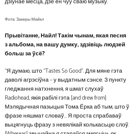
дзіўнае месца, дзе ён чуў сваю музыку.
Фота: Закеры Майкл
Прывітанне, Найл! Такім чынам, якая песня
з альбома, на вашу думку, здзівіць людзей
больш за ўсё?
“Я думаю, што “Tastes So Good”. Для мяне гэта
даволі агрэсіўна – у выдатным сэнсе. З пункту
гледжання натхнення, я шмат слухаў
Radiohead, якія рабілі гэта [and drew from]
Мэлядычная пазыцыя Тома Ёрка аб тым, што ў
фразе няшмат словаў… Я проста спрабаваў
выцягнуць фразу з невялікай колькасьцю слоў.
[Whereas] звычайна я стараўся змясціць як