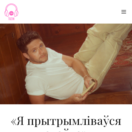
Skip
to
Me
content
«Я прытрымліваўся