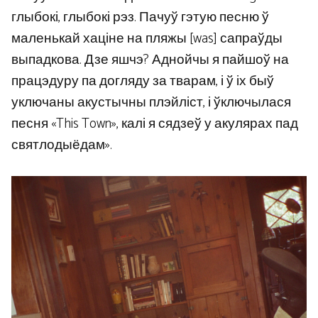
глыбокі, глыбокі рэз. Пачуў гэтую песню ў
маленькай хаціне на пляжы [was] сапраўды
выпадкова. Дзе яшчэ? Аднойчы я пайшоў на
працэдуру па догляду за тварам, і ў іх быў
уключаны акустычны плэйліст, і ўключылася
песня «This Town», калі я сядзеў у акулярах пад
святлодыёдам».