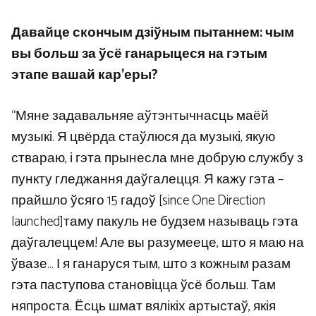
Давайце скончым дзіўным пытаннем: чым
вы больш за ўсё ганарыцеся на гэтым
этапе вашай кар’еры?
“Мяне задавальняе аўтэнтычнасць маёй
музыкі. Я цвёрда стаўлюся да музыкі, якую
ствараю, і гэта прынесла мне добрую службу з
пункту гледжання даўгалецця. Я кажу гэта –
прайшло ўсяго 15 гадоў [since One Direction
launched]таму пакуль не будзем называць гэта
даўгалеццем! Але вы разумееце, што я маю на
ўвазе… І я ганаруся тым, што з кожным разам
гэта паступова становіцца ўсё больш. Там
няпроста. Ёсць шмат вялікіх артыстаў, якія