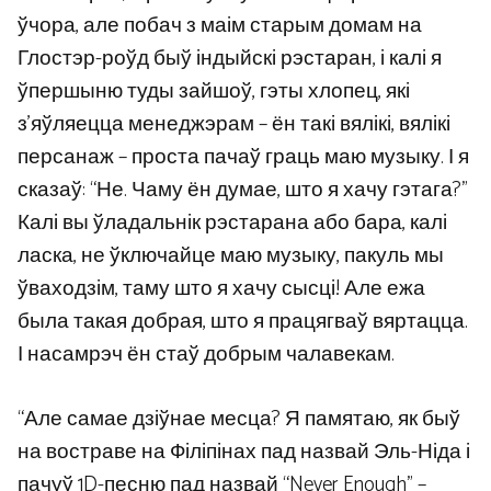
ўчора, але побач з маім старым домам на
Глостэр-роўд быў індыйскі рэстаран, і калі я
ўпершыню туды зайшоў, гэты хлопец, які
з’яўляецца менеджэрам – ён такі вялікі, вялікі
персанаж – проста пачаў граць маю музыку. І я
сказаў: “Не. Чаму ён думае, што я хачу гэтага?”
Калі вы ўладальнік рэстарана або бара, калі
ласка, не ўключайце маю музыку, пакуль мы
ўваходзім, таму што я хачу сысці! Але ежа
была такая добрая, што я працягваў вяртацца.
І насамрэч ён стаў добрым чалавекам.
“Але самае дзіўнае месца? Я памятаю, як быў
на востраве на Філіпінах пад назвай Эль-Ніда і
пачуў 1D-песню пад назвай “Never Enough” –