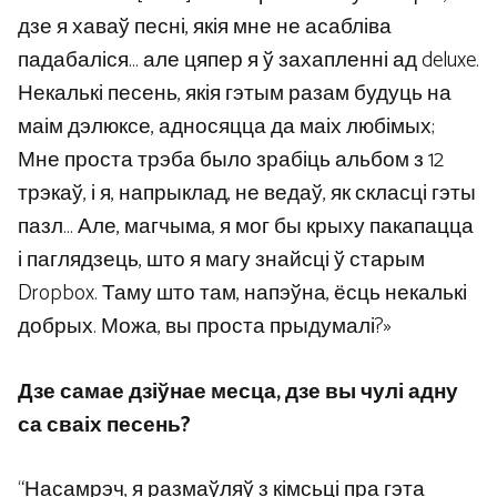
дзе я хаваў песні, якія мне не асабліва
падабаліся… але цяпер я ў захапленні ад deluxe.
Некалькі песень, якія гэтым разам будуць на
маім дэлюксе, адносяцца да маіх любімых;
Мне проста трэба было зрабіць альбом з 12
трэкаў, і я, напрыклад, не ведаў, як скласці гэты
пазл… Але, магчыма, я мог бы крыху пакапацца
і паглядзець, што я магу знайсці ў старым
Dropbox. Таму што там, напэўна, ёсць некалькі
добрых. Можа, вы проста прыдумалі?»
Дзе самае дзіўнае месца, дзе вы чулі адну
са сваіх песень?
“Насамрэч, я размаўляў з кімсьці пра гэта