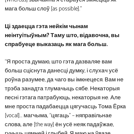
мага больш слоў [as possible].”
Ці здаецца гэта нейкім чынам
неінтуітыўным? Таму што, відавочна, вы
спрабуеце выказаць як мага больш.
“Я проста думаю, што гэта дазваляе вам
больш сціснута данесці думку, і слухач усё
роўна разумее, да чаго вы імкнецеся. Вам не
трэба занадта тлумачыць сябе. Некаторыя
песні гэтага патрабуюць, некаторыя не. Але
мне проста падабаецца цягучасць Тома Ёрка
[vocal]… магчыма, “цягаць” – няправільнае
слова, але [the way] ён усё неяк падаўжае,
гучыць цямней і глыбей. Я маю на ўвазе,