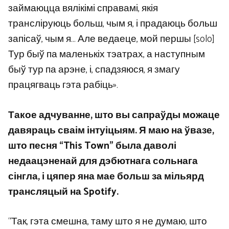
займаюцца вялікімі справамі, якія
трансліруюць больш, чым я, і прадаюць больш
запісаў, чым я… Але ведаеце, мой першы [solo]
Тур быў па маленькіх тэатрах, а наступным
быў тур па арэне, і, спадзяюся, я змагу
працягваць гэта рабіць».
Такое адчуванне, што вы сапраўды можаце
давяраць сваім інтуіцыям. Я маю на ўвазе,
што песня “This Town” была даволі
недаацэненай для дэбютнага сольнага
сінгла, і цяпер яна мае больш за мільярд
трансляцый на Spotify.
“Так, гэта смешна, таму што я не думаю, што