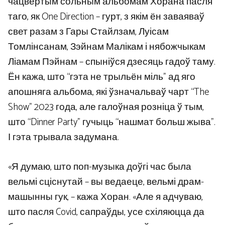
чацвёртым сольным альбомам Хорана пасля
таго, як One Direction – гурт, з якім ён заваяваў
свет разам з Гары Стайлзам, Луісам
Томлінсанам, Зэйнам Малікам і нябожчыкам
Ліамам Пэйнам – спыніўся дзесяць гадоў таму.
Ён кажа, што “гэта не трыльён міль” ад яго
апошняга альбома, які ўзначальваў чарт “The
Show” 2023 года, але галоўная розніца ў тым,
што “Dinner Party” гучыць “нашмат больш жыва”.
І гэта трывала задумана.
«Я думаю, што поп-музыка доўгі час была
вельмі сціснутай – вы ведаеце, вельмі драм-
машынны гук, – кажа Хоран. «Але я адчуваю,
што пасля Covid, сапраўды, усе схіляюцца да