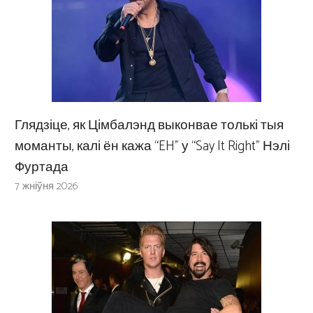
Глядзіце, як Цімбалэнд выконвае толькі тыя
моманты, калі ён кажа “EH” у “Say It Right” Нэлі
Фуртада
7 жніўня 2026