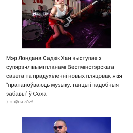
Мэр Лондана Садзік Хан выступае з
супярэчлівымі планамі Вестмінстэрскага
савета па прадухіленні новых пляцовак, якія
“прапаноўваюць музыку, танцы і падобныя
забавы” ў Соха
7 жніўня 2026