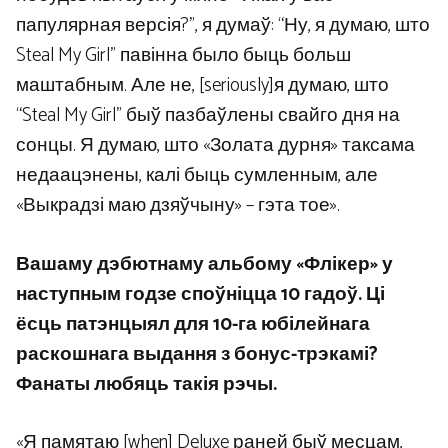
папулярная версія?”, я думаў: “Ну, я думаю, што
Steal My Girl” павінна было быць больш
маштабным. Але не, [seriously]я думаю, што
“Steal My Girl” быў пазбаўлены свайго дня на
сонцы. Я думаю, што «Золата дурня» таксама
недаацэнены, калі быць сумленным, але
«Выкрадзі маю дзяўчыну» – гэта тое».
Вашаму дэбютнаму альбому «Флікер» у
наступным годзе споўніцца 10 гадоў. Ці
ёсць патэнцыял для 10-га юбілейнага
раскошнага выдання з бонус-трэкамі?
Фанаты любяць такія рэчы.
«Я памятаю [when] Deluxe раней быў месцам,