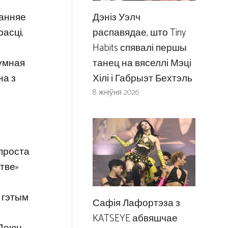
Дэніз Уэлч
ранняе
распавядае, што Tiny
асці,
Habits спявалі першы
танец на вяселлі Мэці
сумная
Хілі і Габрыэт Бехтэль
на з
8 жніўня 2026
 проста
тве»
 гэтым
Сафія Лафортэза з
KATSEYE абвяшчае