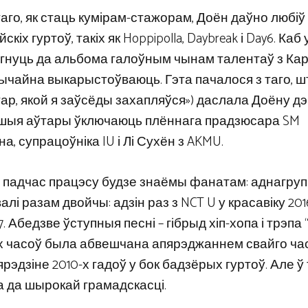
го, як стаць кумірам-стажорам, Доён даўно любіў
х гуртоў, такіх як Hoppipolla, Daybreak і Day6. Каб
ягнуць да альбома галоўным чынам талентаў з Карэ
вычайна выкарыстоўваюць. Гэта пачалося з таго, ш
тар, якой я заўсёды захапляўся») даслала Доёну д
 як іншыя аўтары ўключаюць плённага прадзюсара SM
на, супрацоўніка IU і Лі Сухён з AKMU.
а падчас працэсу будзе знаёмы фанатам: аднагрупн
і разам двойчы: адзін раз з NCT U у красавіку 2016
 Абедзве ўступныя песні – гібрыд хіп-хопа і трэпа “
ых часоў была абвешчана апярэджаннем свайго час
эдзіне 2010-х гадоў у бок бадзёрых гуртоў. Але ў 
 да шырокай грамадскасці.