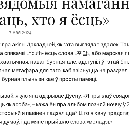
вядомыя намаганн
аць, хто я ёсць»
7 мая 2024
пра акіян. Дакладней, як гэта выглядае здалёк. Та
 спявачкі «Youth» ёсць слова «포말», або марская п
атычная, нават бурная; але, адступі, і ў гэтай біт
пная метафара для таго, каб азірнуцца на раздзел
 бурная плынь знікае ў просты памяці.
ывай, якую яна адкрывае Дуёну. «Я прыклаў свяд
ць як асоба», — кажа ён пра альбом позняй ноччу ў 
гісторыяй я павінен падзяліцца? Што я хачу прадст
я думаў, і да мяне прыйшло слова «моладзь».