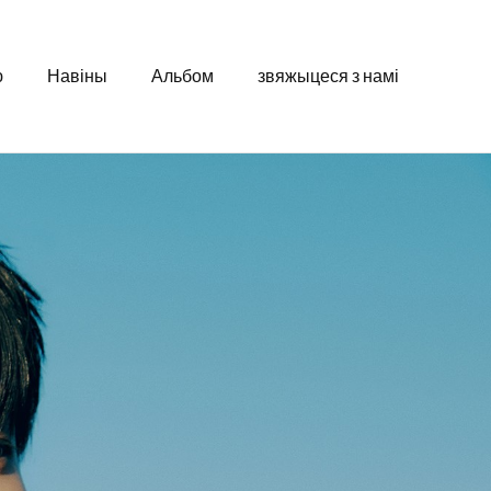
ю
Навіны
Альбом
звяжыцеся з намі