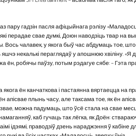
оўнікам SM Entertainment – асабліва пасля таго, як
з пару гадзін пасля афіцыйнага рэлізу «Маладосці
кі перадае свае думкі, Доюн наводзіць твар на вы
. Вось чалавек, у якога быў час абдумаць тое, што
ь яшчэ некалькі пераглядаў у апошнюю хвіліну. «Я 
ажа ён, робячы паўзу, потым рэдагуе сябе: – Гэта п
да якога ён канчаткова і пастаянна вяртаецца на п
ён апісвае плынь часу, але таксама тое, як ён апіс
казвае, можна падумаць, што ўсё стала на свае мес
маганняў, каб гучаць так лёгка, як Доён: ствара
аімі ідэямі, праводзіў дзень нараджэння ў кабіне д
о рукі ва ўсіх частках «Маладосці», зверху ўніз.