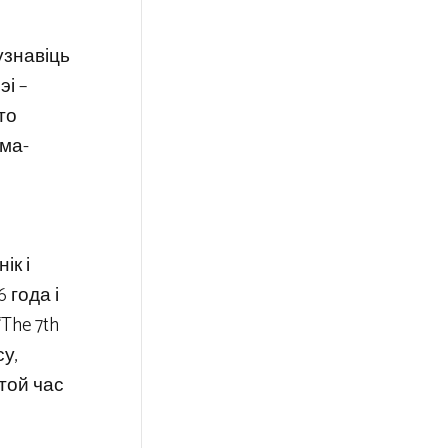
 узнавіць
і –
то
эма-
ік і
 года і
The 7th
у,
той час