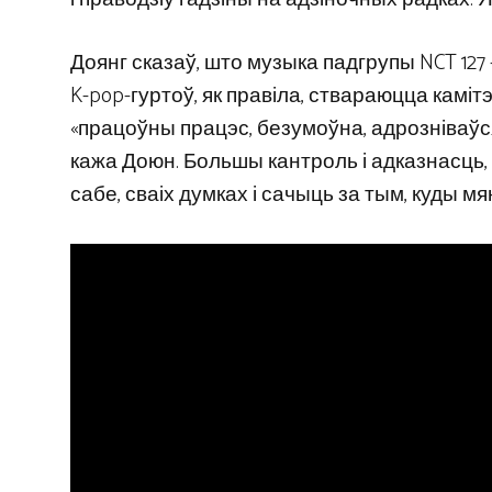
Доянг сказаў, што музыка падгрупы NCT 127 
K-pop-гуртоў, як правіла, ствараюцца каміт
«працоўны працэс, безумоўна, адрозніваўс
кажа Доюн. Большы кантроль і адказнасць,
сабе, сваіх думках і сачыць за тым, куды м