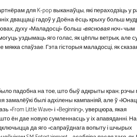
тнёрам для K-pop выканаўцы, які пераходзіць у 
зніх дваццаці гадоў у Доёна ёсць крыху больш мудр
словах, духу «Маладосці» больш
«вясновая ноч»
чым
могуць уздымаць яго голас, як цёплы ветрык, але 
е мякка спаўзае. Гэта гісторыя маладосці, як сказа
та было падобна на тое, што быў адкрыты кран; рэчы
я замалёўкі былі адхілены кампаніяй, але ў «Юнац
«From Little Wave» і «Beginning», уверцюра, якая
што ён дае новую сумленнасць у іх апавяданні. На
дключыцца да яго «сапраўднага вопыту і шчырых