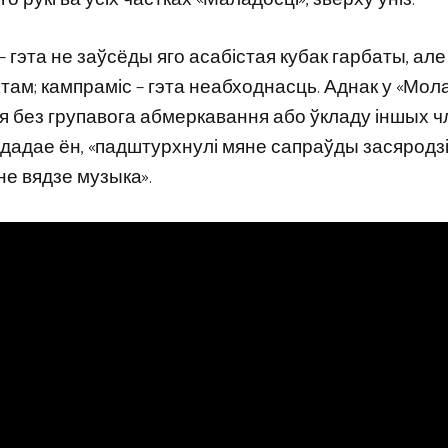
– гэта не заўсёды яго асабістая кубак гарбаты, але
этам; кампраміс – гэта неабходнасць. Аднак у «Мола
я без групавога абмеркавання або ўкладу іншых чл
 дадае ён, «падштурхнулі мяне сапраўды засяродз
яне вядзе музыка».