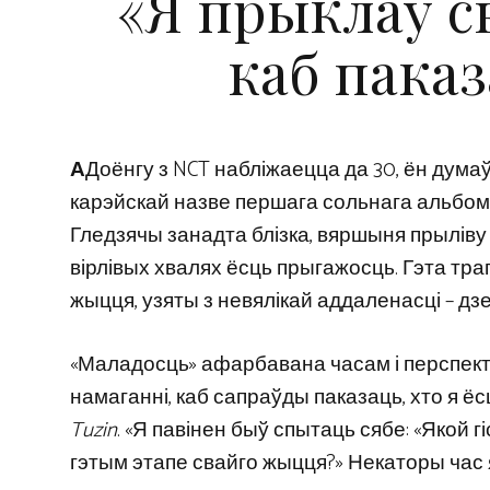
«Я прыклаў с
каб паказ
А
Доёнгу з NCT набліжаецца да 30, ён думаў 
карэйскай назве першага сольнага альбома
Гледзячы занадта блізка, вяршыня прыліву ха
вірлівых хвалях ёсць прыгажосць. Гэта тра
жыцця, узяты з невялікай аддаленасці – дзе
«Маладосць» афарбавана часам і перспект
намаганні, каб сапраўды паказаць, хто я ёс
Tuzin
. «Я павінен быў спытаць сябе: «Якой 
гэтым этапе свайго жыцця?» Некаторы час 