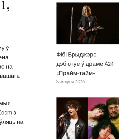
і,
му ў
Фібі Брыджэрс
ена.
дэбютуе ў драме A24
ве на
«Прайм-тайм»
 вашага
8 жніўня 2026
омыя
Zoom з
аўляць на