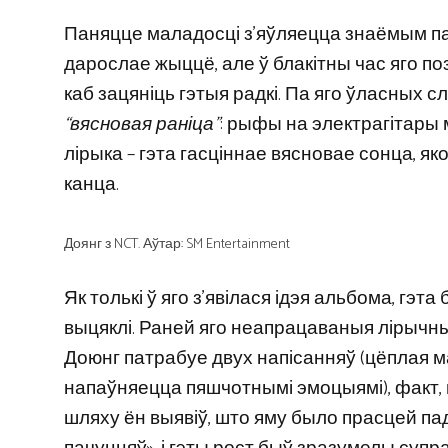
Паняцце маладосці з'яўляецца знаёмым пар
дарослае жыццё, але ў блакітны час яго по
каб зацяніць гэтыя радкі. Па яго ўласных 
“вясновая раніца”
: рыфы на электрагітары 
лірыка – гэта гасціннае вясновае сонца, яко
канца.
Доянг з NCT. Аўтар: SM Entertainment
Як толькі ў яго з'явілася ідэя альбома, гэ
выцяклі. Раней яго неапрацаваныя лірычны
Доюнг патрабуе двух напісанняў (цёплая мазь 
напаўняецца пяшчотнымі эмоцыямі), факт, 
шляху ён выявіў, што яму было прасцей па