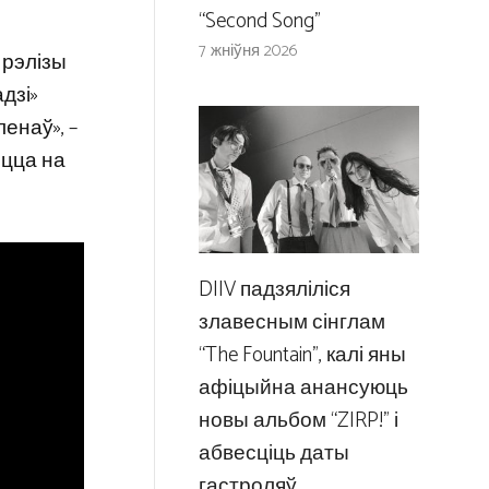
“Second Song”
7 жніўня 2026
 рэлізы
дзі»
енаў», –
іцца на
DIIV падзяліліся
злавесным сінглам
“The Fountain”, калі яны
афіцыйна анансуюць
новы альбом “ZIRP!” і
абвесціць даты
гастроляў