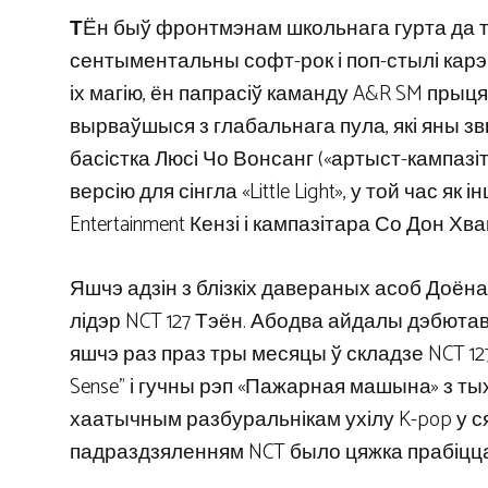
Т
Ён быў фронтмэнам школьнага гурта да та
сентыментальны софт-рок і поп-стылі карэйскі
іх магію, ён папрасіў каманду A&R SM прыц
вырваўшыся з глабальнага пула, які яны з
басістка Люсі Чо Вонсанг («артыст-кампазі
версію для сінгла «Little Light», у той час
Entertainment Кензі і кампазітара Со Дон Хва
Яшчэ адзін з блізкіх давераных асоб Доён
лідэр NCT 127 Тэён. Абодва айдалы дэбютавал
яшчэ раз праз тры месяцы ў складзе NCT 127.
Sense” і гучны рэп «Пажарная машына» з т
хаатычным разбуральнікам ухілу K-pop у сяр
падраздзяленням NCT было цяжка прабіцца