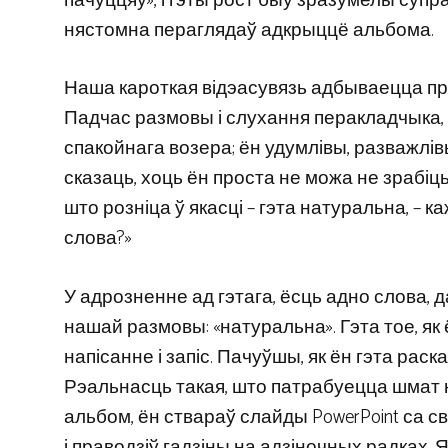
пачуццяў», і гэты рост быў зразумелы супрац
нястомна пераглядаў адкрыццё альбома.
Наша кароткая відэасувязь адбываецца пра
Падчас размовы і слухання перакладчыка, я
спакойнага возера; ён удумлівы, разважлівы
сказаць, хоць ён проста не можа не зрабіц
што розніца ў якасці – гэта натуральна, – к
слова?»
У адрозненне ад гэтага, ёсць адно слова, 
нашай размовы: «натуральна». Гэта тое, як 
напісанне і запіс. Пачуўшы, як ён гэта рас
Рэальнасць такая, што патрабуецца шмат на
альбом, ён ствараў слайды PowerPoint са св
і праводзіў гадзіны на адзіночных радках. Яг