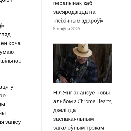
 Доюн
перапынак, каб
засяродзіцца на
«псіхічным здароўі»
».
8 жніўня 2026
гляд
 ён хоча
думаю,
равільнае
рацягу
Ніл Янг анансуе новы
вае
альбом з Chrome Hearts,
цы.
дзеліцца
ючы
заспакаяльным
ля запісу
загалоўным трэкам