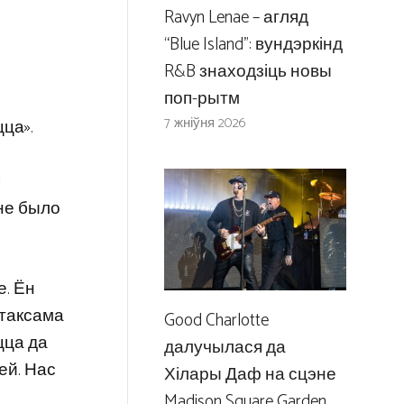
Ravyn Lenae – агляд
“Blue Island”: вундэркінд
R&B знаходзіць новы
поп-рытм
7 жніўня 2026
цца».
]
яне было
е. Ён
 таксама
Good Charlotte
цца да
далучылася да
ей. Нас
Хілары Даф на сцэне
Madison Square Garden