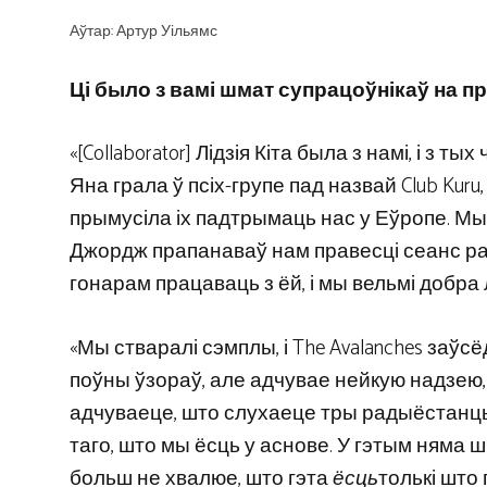
Аўтар: Артур Уільямс
Ці было з вамі шмат супрацоўнікаў на п
«[Collaborator] Лідзія Кіта была з намі, і з т
Яна грала ў псіх-групе пад назвай Club Kuru,
прымусіла іх падтрымаць нас у Еўропе. Мы к
Джордж прапанаваў нам правесці сеанс раза
гонарам працаваць з ёй, і мы вельмі добра 
«Мы стваралі сэмплы, і The Avalanches заўс
поўны ўзораў, але адчувае нейкую надзею, н
адчуваеце, што слухаеце тры радыёстанцы
таго, што мы ёсць у аснове. У гэтым няма 
больш не хвалюе, што гэта
ёсць
толькі што 