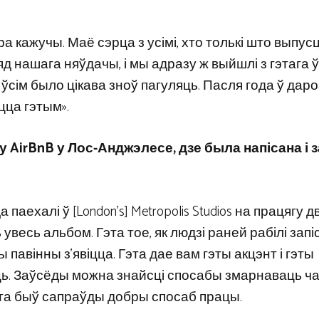
кажучы. Маё сэрца з усімі, хто толькі што выпусц
д нашага няўдачы, і мы адразу ж выйшлі з гэтага ў
 і ўсім было цікава зноў пагуляць. Пасля года ў дар
цца гэтым».
у AirBnB у Лос-Анджэлесе, дзе была напісана і 
 паехалі ў [London’s] Metropolis Studios на працягу д
 увесь альбом. Гэта тое, як людзі раней рабілі запі
ы павінны з’явіцца. Гэта дае вам гэты акцэнт і гэты
ь. Заўсёды можна знайсці спосабы змарнаваць ча
гэта быў сапраўды добры спосаб працы.