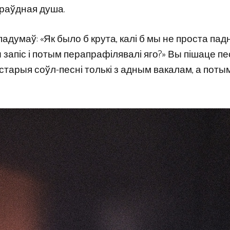
апраўдная душа.
адумаў: «Як было б крута, калі б мы не проста пад
ы запіс і потым перапрафілявалі яго?» Вы пішаце пе
 старыя соўл-песні толькі з адным вакалам, а поты