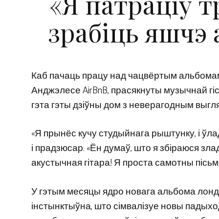
«Я патраціў 
зрабіць яшчэ 
Каб пачаць працу над чацвёртым альбомам Jun
Анджэлесе AirBnB, прасякнуты музычнай гіс
гэта гэты дзіўны дом з неверагодным выгл
«Я прынёс кучу студыйнага рыштунку, і ўла
і прадзюсар. «Ён думаў, што я збіраюся злад
акустычная гітара! Я проста самотны пісьм
У гэтым месяцы ядро ​​новага альбома лон
інстынктыўна, што сімвалізуе новы падыхо