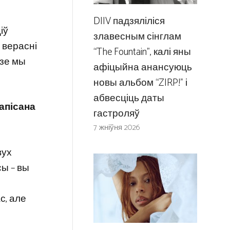
DIIV падзяліліся
іў
злавесным сінглам
 верасні
“The Fountain”, калі яны
озе мы
афіцыйна анансуюць
новы альбом “ZIRP!” і
абвесціць даты
запісана
гастроляў
7 жніўня 2026
вух
сы – вы
с, але