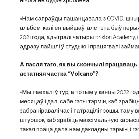
нічога не будзе зроблена.
«Нам сапраўды пашанцавала з COVID, шчыра 
альбом, калі ён выйшаў, але гэта быў перыя
2021 года, адыгралі чатыры Brixton Academy,
адразу пайшлі ў студыю і працягвалі займа
А пасля таго, як вы скончылі працаваць 
астатняя частка “Volcano”?
«Мы паехалі ў тур, а потым у канцы 2022 года
месяцаў і далі сабе гэты тэрмін, каб зрабіць
забраніравалі час і патрацілі грошы, таму в
штуршок, каб зрабіць максімальную карысц
такая праца дала нам дакладны тэрмін, і 