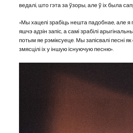
ведалі, што гэта за ўзоры, але ў іх была с
«Мы хацелі зрабіць нешта падобнае, але я п
яшчэ адзін запіс, а самі зрабілі арыгінальн
потым яе рэміксуеце. Мы запісвалі песні як
змясцілі іх у іншую існуючую песню».