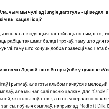
а, чым мы чулі ад Jungle дагэтуль – ці ведалі в
кім вы хацелі ісці?
ды існавала тэндэнцыя настойваць на тым, што Jungl
ь рабіць так шмат балад і трэкаў, таму што для г
унглі, таму што хочуць добра правесці час. Гэта 
 вамі і Лідзіяй і што ён прыўнёс у гучанне «Vo
таў і рытмаў, але гэты альбом пачаўся з мелодый 
плаў, але мы напісалі песню цалкам. Для “Candle F
льней, як стары соўл-трэк, а потым пераасэнсавалі 
пісы, поўныя сэмплаў, напрыклад, Madlib і J Dilla.