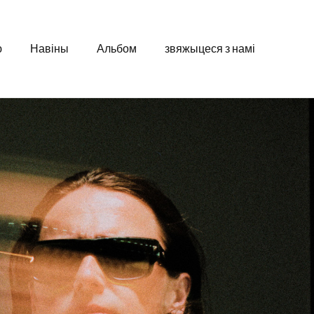
ю
Навіны
Альбом
звяжыцеся з намі