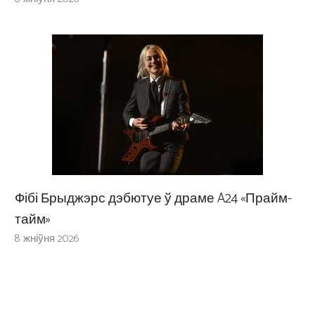
Фібі Брыджэрс дэбютуе ў драме A24 «Прайм-
тайм»
8 жніўня 2026