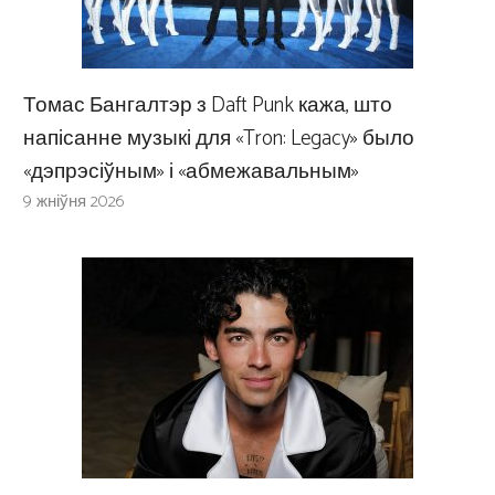
Томас Бангалтэр з Daft Punk кажа, што
напісанне музыкі для «Tron: Legacy» было
«дэпрэсіўным» і «абмежавальным»
9 жніўня 2026