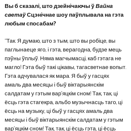
Вы б сказалі, што дзейнічаючы ў
Вайна
светаў
Сцэнічнае шоу паўплывала на гэта
любым спосабам?
“Так. Я думаю, што з тым, што вы робіце, вы
паглынаеце яго, і гэта, верагодна, будзе мець
пэўны ўплыў. Няма магчымасці, каб гэтага не
магло! Гэта быў такі цікавы, тагасветнае вопыт.
Гэта адчувалася як мара. Я быў у гасцях
амаль два месяцы і быў віктарыянскім
салдатам у гэтым вар’яцкім сном! Так, так, ці
ёсць гэта стагекра, альбо музычнасць таго, ці
ёсць на музыку, ці быў у гасцях амаль два
месяцы і быў віктарыянскім салдатам у гэтым
вар’яцкім сном! Так, так, ці ёсць гэта, ці ёсць