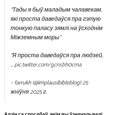
“Тады я быў маладым чалавекам,
які проста даведаўся пра гэтую
тонкую паласу зямлі на ўсходнім
Міжземным моры”
“Я проста даведаўся пра людзей,
…
pic.twitter.com/gcnsbh0cma
– farrukh (@implausibibleblog)
25
жніўня 2025 г.
Адзін са спосабаў, якім вы ўзначальвалі