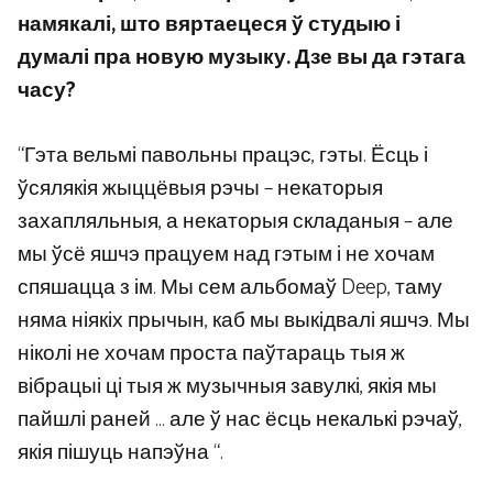
намякалі, што вяртаецеся ў студыю і
думалі пра новую музыку. Дзе вы да гэтага
часу?
“Гэта вельмі павольны працэс, гэты. Ёсць і
ўсялякія жыццёвыя рэчы – некаторыя
захапляльныя, а некаторыя складаныя – але
мы ўсё яшчэ працуем над гэтым і не хочам
спяшацца з ім. Мы сем альбомаў Deep, таму
няма ніякіх прычын, каб мы выкідвалі яшчэ. Мы
ніколі не хочам проста паўтараць тыя ж
вібрацыі ці тыя ж музычныя завулкі, якія мы
пайшлі раней … але ў нас ёсць некалькі рэчаў,
якія пішуць напэўна “.