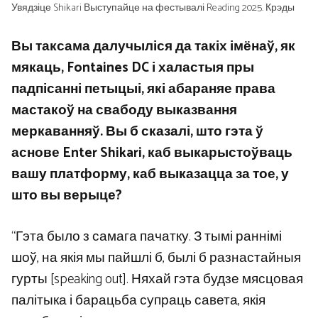
Увядзіце Shikari Выступайце на фестывалі Reading 2025. Крэды
Вы таксама далучыліся да такіх імёнаў, як
мякаць, Fontaines DC і халастыя пры
падпісанні петыцыі, які абараняе права
мастакоў на свабоду выказвання
меркаванняў. Вы б сказалі, што гэта ў
аснове Enter Shikari, каб выкарыстоўваць
вашу платформу, каб выказацца за тое, у
што вы верыце?
“Гэта было з самага пачатку. З тымі раннімі
шоў, на якія мы пайшлі б, былі б разнастайныя
гурты [speaking out]. Няхай гэта будзе мясцовая
палітыка і барацьба супраць савета, якія