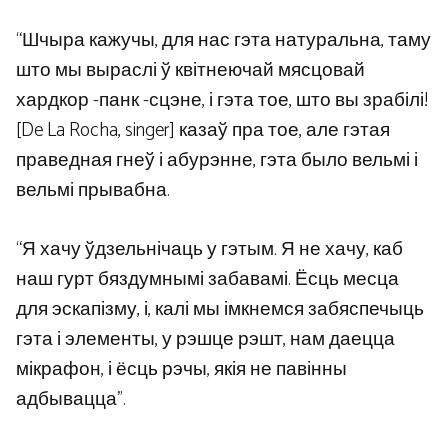
“Шчыра кажучы, для нас гэта натуральна, таму
што мы выраслі ў квітнеючай мясцовай
хардкор -панк -сцэне, і гэта тое, што вы зрабілі!
[De La Rocha, singer] казаў пра тое, але гэтая
праведная гнеў і абурэнне, гэта было вельмі і
вельмі прывабна.
“Я хачу ўдзельнічаць у гэтым. Я не хачу, каб
наш гурт бяздумнымі забавамі. Ёсць месца
для эскапізму, і, калі мы імкнемся забяспечыць
гэта і элементы, у рэшце рэшт, нам даецца
мікрафон, і ёсць рэчы, якія не павінны
адбывацца”.