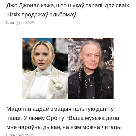
Джо Джонас кажа, што шукаў тэрапіі для сваіх
нізкіх продажаў альбомаў
8 жніўня 2026
Мадонна аддае эмацыянальную даніну
павагі Уільяму Орбіту: «Ваша музыка дала
мне чароўны дыван, на якім можна лятаць»
8 жніўня 2026