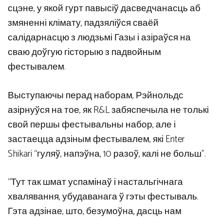
сцэне, у якой гурт павысіў дасведчанасць аб
змяненні клімату, падзяліўся сваёй
салідарнасцю з людзьмі Газы і азіраўся на
сваю доўгую гісторыю з падвойным
фестывалем.
Выступаючы перад наборам, Рэйнольдс
азірнуўся на тое, як R&L забяспечыла не толькі
свой першы фестывальны набор, але і
застаецца адзіным фестывалем, які Enter
Shikari “гуляў, напэўна, 10 разоў, калі не больш”.
“Тут так шмат успамінаў і настальгічнага
хвалявання, убудаванага ў гэты фестываль.
Гэта адзінае, што, безумоўна, дасць нам