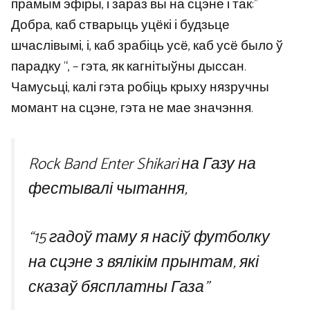
прамым эфіры, і зараз вы на сцэне і так:”
Добра, каб стварыць уцёкі і будзьце
шчаслівымі, і, каб зрабіць усё, каб усё было ў
парадку “, – гэта, як кагнітыўны дыссан.
Чамусьці, калі гэта робіць крыху нязручны
момант на сцэне, гэта не мае значэння.
Rock Band Enter Shikari на Газу на
фестывалі чытання,
“15 гадоў таму я насіў футболку
на сцэне з вялікім прынтам, які
сказаў бясплатны Газа”