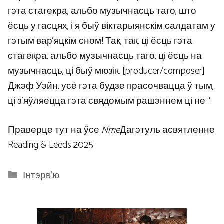
гэта стагекра, альбо музычнасць таго, што
ёсць у гасцях, і я быў віктарыянскім салдатам у
гэтым вар’яцкім сном! Так, так, ці ёсць гэта
стагекра, альбо музычнасць таго, ці ёсць на
музычнасць, ці быў мюзік. [producer/composer]
Джэф Уэйн, усё гэта будзе прасочвацца ў тым,
ці з’яўляецца гэта свядомым рашэннем ці не “.
Праверце тут на ўсе
Nme
Дагэтуль асвятленне
Reading & Leeds 2025.
Categories
Інтэрв'ю