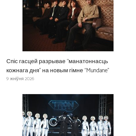
Спіс гасцей разрывае “манатоннасць
кожнага дня” на новым гімне “Mundane”
9 жніўня 2026