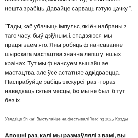
нешта зрабіць. Давайце сарваць гэтую цачку “.
“Тады, каб убачыць імпульс, які ён набраны з
таго часу, быў дзіўным, і, спадзяюся, мы
працягваем яго. Яны робяць фінансаванне
шырокага мастацтва значна лепш у іншых
краінах. Тут мы фінансуем вышэйшае
мастацтва, але ўсё астатняе адкідваецца.
Паспрабуйце рабіць экскурсіі раз -пораз
наведваць гэтыя месцы, бо мы не былі б тут
без іх.
Увядзіце Shikari Выступайце на фестывалі Reading 2025. Крэды
Апошні раз, калі мы размаўлялі з вамі, вы