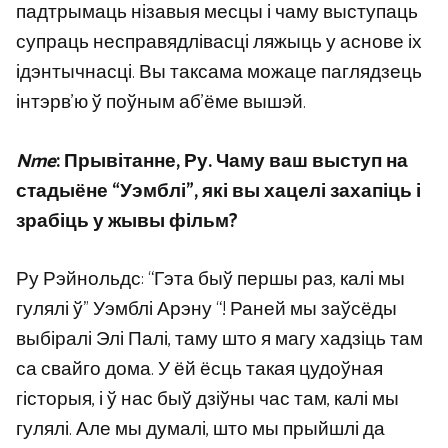
падтрымаць нізавыя месцы і чаму выступаць
супраць несправядлівасці ляжыць у аснове іх
ідэнтычнасці. Вы таксама можаце паглядзець
інтэрв’ю ў поўным аб’ёме вышэй.
Nme
: Прывітанне, Ру. Чаму ваш выступ на
стадыёне “Уэмблі”, які вы хацелі захапіць і
зрабіць у жывы фільм?
Ру Рэйнольдс: “Гэта быў першы раз, калі мы
гулялі ў” Уэмблі Арэну “! Раней мы заўсёды
выбіралі Элі Палі, таму што я магу хадзіць там
са свайго дома. У ёй ёсць такая цудоўная
гісторыя, і ў нас быў дзіўны час там, калі мы
гулялі. Але мы думалі, што мы прыйшлі да