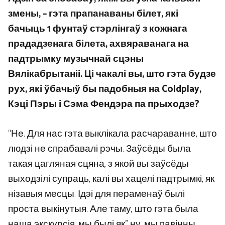
змены, – гэта прапанаваны білет, які
бачыць 1 фунтаў стэрлінгаў з кожнага
прададзенага білета, ахвяраванага на
падтрымку музычнай сцэны
Вялікабрытаніі. Ці чакалі вы, што гэта будзе
рух, які ўбачыў бы падобныя на Coldplay,
Кэці Пэры і Сэма Фендэра па прыходзе?
“Не. Для нас гэта выклікала расчараванне, што
людзі не спрабавалі рэчы. Заўсёды была
такая цагляная сцяна, з якой вы заўсёды
выходзілі супраць, калі вы хацелі падтрымкі, як
нізавыя месцы. Ідэі для пераменаў былі
проста выкінутыя. Але таму, што гэта была
наша экскурсія, мы былі як” ну, мы павінны