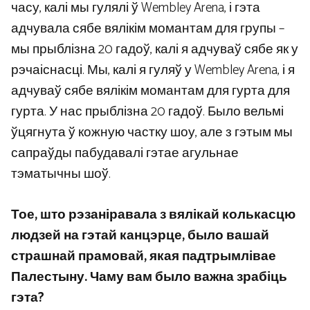
часу, калі мы гулялі ў Wembley Arena, і гэта
адчувала сябе вялікім момантам для групы –
мы прыблізна 20 гадоў, калі я адчуваў сябе як у
рэчаіснасці. Мы, калі я гуляў у Wembley Arena, і я
адчуваў сябе вялікім момантам для гурта для
гурта. У нас прыблізна 20 гадоў. Было вельмі
ўцягнута ў кожную частку шоу, але з гэтым мы
сапраўды пабудавалі гэтае агульнае
тэматычны шоў.
Тое, што рэзаніравала з вялікай колькасцю
людзей на гэтай канцэрце, было вашай
страшнай прамовай, якая падтрымлівае
Палестыну. Чаму вам было важна зрабіць
гэта?