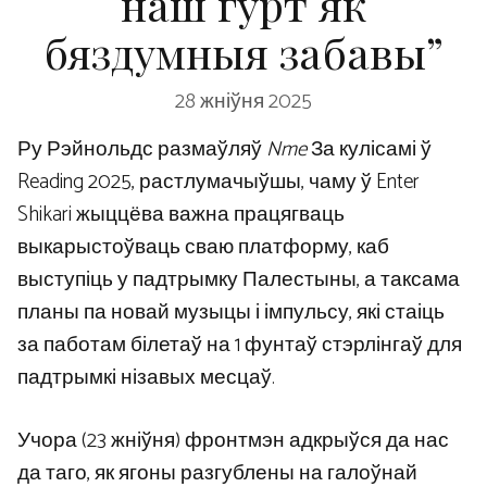
наш гурт як
бяздумныя забавы”
28 жніўня 2025
Ру Рэйнольдс размаўляў
Nme
За кулісамі ў
Reading 2025, растлумачыўшы, чаму ў Enter
Shikari жыццёва важна працягваць
выкарыстоўваць сваю платформу, каб
выступіць у падтрымку Палестыны, а таксама
планы па новай музыцы і імпульсу, які стаіць
за паботам білетаў на 1 фунтаў стэрлінгаў для
падтрымкі нізавых месцаў.
Учора (23 жніўня) фронтмэн адкрыўся да нас
да таго, як ягоны разгублены на галоўнай