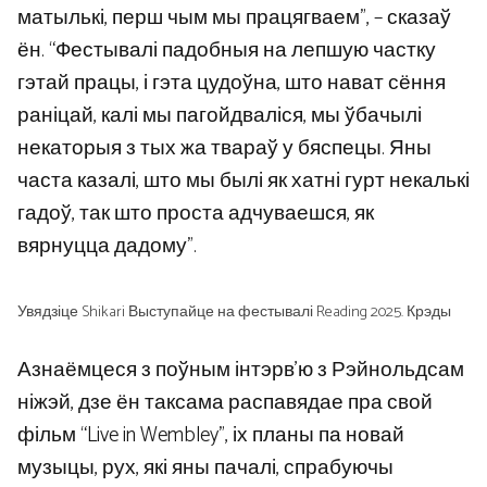
матылькі, перш чым мы працягваем”, – сказаў
ён. “Фестывалі падобныя на лепшую частку
гэтай працы, і гэта цудоўна, што нават сёння
раніцай, калі мы пагойдваліся, мы ўбачылі
некаторыя з тых жа твараў у бяспецы. Яны
часта казалі, што мы былі як хатні гурт некалькі
гадоў, так што проста адчуваешся, як
вярнуцца дадому”.
Увядзіце Shikari Выступайце на фестывалі Reading 2025. Крэды
Азнаёмцеся з поўным інтэрв’ю з Рэйнольдсам
ніжэй, дзе ён таксама распавядае пра свой
фільм “Live in Wembley”, іх планы па новай
музыцы, рух, які яны пачалі, спрабуючы