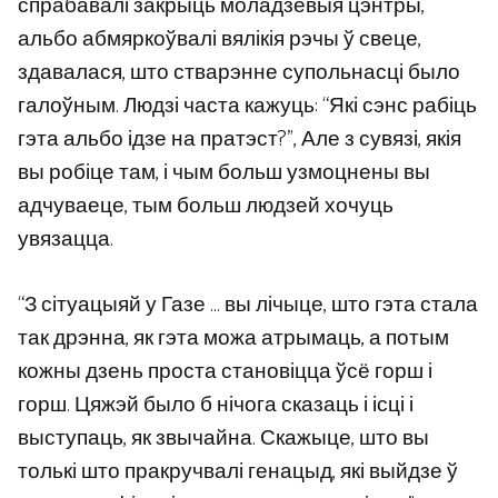
спрабавалі закрыць моладзевыя цэнтры,
альбо абмяркоўвалі вялікія рэчы ў свеце,
здавалася, што стварэнне супольнасці было
галоўным. Людзі часта кажуць: “Які сэнс рабіць
гэта альбо ідзе на пратэст?”, Але з сувязі, якія
вы робіце там, і чым больш узмоцнены вы
адчуваеце, тым больш людзей хочуць
увязацца.
“З сітуацыяй у Газе … вы лічыце, што гэта стала
так дрэнна, як гэта можа атрымаць, а потым
кожны дзень проста становіцца ўсё горш і
горш. Цяжэй было б нічога сказаць і ісці і
выступаць, як звычайна. Скажыце, што вы
толькі што пракручвалі генацыд, які выйдзе ў