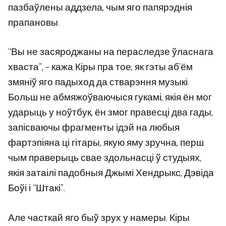
пазбаўлены аддзела, чым яго папярэднія
прапановы.
“Вы не засяроджаны на пераследзе ўласнага
хваста”, – кажа Кіры пра тое, як гэты аб’ём
змяніў яго падыход да стварэння музыкі.
Больш не абмяжоўваючыся гукамі, якія ён мог
ударыць у ноўтбук, ён змог правесці два гады,
запісваючы фрагменты ідэй на любыя
фартэпіяна ці гітары, якую яму зручна, перш
чым праверыць свае здольнасці ў студыях,
якія затаілі падобныя Джымі Хендрыкс, Дэвіда
Боўі і “Штакі”.
Але часткай яго быў зрух у намеры. Кіры