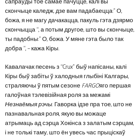
сапраўды тое самае пачуццё, калі вы
скончыце каледж, дзе вам падабаецца:” О,
божа, я не магу дачакацца, пакуль гэта дзярмо
скончыцца “, а потым другое, што вы скончыце,
ты падобны:” О, божа. У мяне гэта было так
добра “, – кажа Кіры.
Кавалачак песень з “Crux” быў напісаны, калі
Кіры быў забіты ў халодныя глыбіні Калгары,
страляючы ў пятым сезоне
FARGO
яго першая
галоўная тэлевізійная роля за межамі
Незнаёмыя рэчы
. Гаворка ідзе пра тое, што не
пазнавальная роля, якую вы можаце
атрымаць ад сэрца Хокінса з залатым сэрцам,
і не толькі таму, што ён увесь час прыціскаў