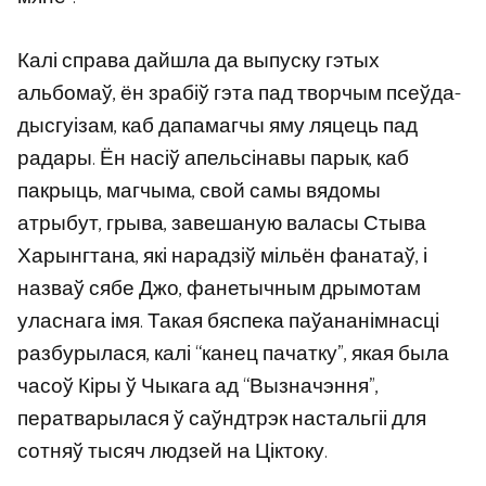
Калі справа дайшла да выпуску гэтых
альбомаў, ён зрабіў гэта пад творчым псеўда-
дысгуізам, каб дапамагчы яму ляцець пад
радары. Ён насіў апельсінавы парык, каб
пакрыць, магчыма, свой самы вядомы
атрыбут, грыва, завешаную валасы Стыва
Харынгтана, які нарадзіў мільён фанатаў, і
назваў сябе Джо, фанетычным дрымотам
уласнага імя. Такая бяспека паўананімнасці
разбурылася, калі “канец пачатку”, якая была
часоў Кіры ў Чыкага ад “Вызначэння”,
ператварылася ў саўндтрэк настальгіі для
сотняў тысяч людзей на Ціктоку.