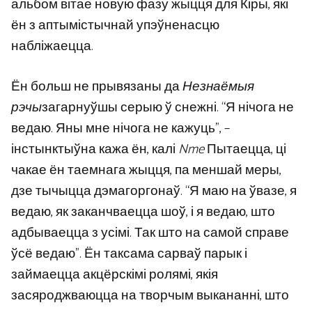
альбом вітае новую фазу жыцця для Кіры, які
ён з аптымістычнай упэўненасцю
набліжаецца.
Ён больш не прывязаны да
Незнаёмыя
рэчы
загарнуўшы серыю ў снежні. “Я нічога не
ведаю. Яны мне нічога не кажуць”, –
інстынктыўна кажа ён, калі
Nme
Пытаецца, ці
чакае ён таемнага жыцця, па меншай меры,
дзе тычыцца дэмагоргонаў. “Я маю на ўвазе, я
ведаю, як заканчваецца шоў, і я ведаю, што
адбываецца з усімі. Так што на самой справе
ўсё ведаю”. Ён таксама сарваў парык і
займаецца акцёрскімі ролямі, якія
засяроджваюцца на творчым выкананні, што