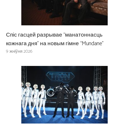
Спіс гасцей разрывае “манатоннасць
кожнага дня” на новым гімне “Mundane”
9 жніўня 2026