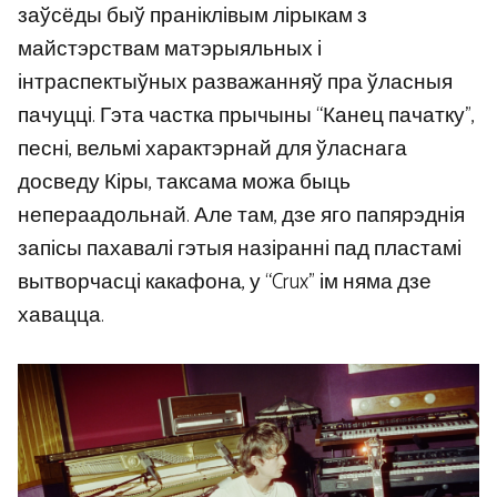
заўсёды быў праніклівым лірыкам з
майстэрствам матэрыяльных і
інтраспектыўных разважанняў пра ўласныя
пачуцці. Гэта частка прычыны “Канец пачатку”,
песні, вельмі характэрнай для ўласнага
досведу Кіры, таксама можа быць
непераадольнай. Але там, дзе яго папярэднія
запісы пахавалі гэтыя назіранні пад пластамі
вытворчасці какафона, у “Crux” ім няма дзе
хавацца.