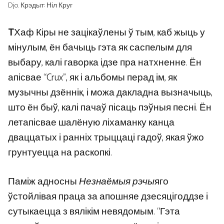
Djo. Крэдыт: Ніл Круг
T
Хаф Кіры не зацікаўлены ў тым, каб жыць у
мінулым, ён бачыць гэта як саспелым для
выбару, калі гаворка ідзе пра натхненне. Ён
апісвае “Crux”, як і альбомы перад ім, як
музычны дзённік, і можа дакладна вызначыць,
што ён быў, калі пачаў пісаць пэўныя песні. Ён
летапісвае шалёную ліхаманку канца
дваццатых і ранніх трыццаці гадоў, якая ўжо
грунтуецца на раскопкі.
Паміж адносны
Незнаёмыя рэчы
яго
ўстойлівая праца за апошняе дзесяцігоддзе і
сутыкаецца з вялікім невядомым. “Гэта