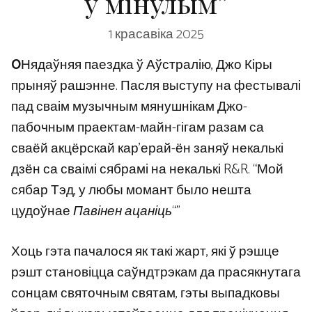
у мінулым”
1 красавіка 2025
O
Нядаўняя паездка ў Аўстралію, Джо Кіры
прыняў рашэнне. Пасля выступу на фестывалі
пад сваім музычным мянушнікам Джо-
пабочным праектам-майн-гігам разам са
сваёй акцёрскай кар’ерай-ён заняў некалькі
дзён са сваімі сябрамі на некалькі R&R. “Мой
сябар Тэд, у любы момант было нешта
цудоўнае
Павінен ацаніць
“”
Хоць гэта пачалося як такі жарт, які ў рэшце
рэшт становіцца саўндтрэкам да прасякнутага
сонцам святочным святам, гэты выпадковы