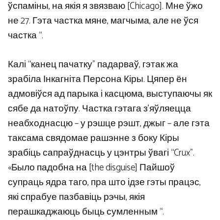
ўспаміны, на якія я звязваю [Chicago]. Мне ўжо
не 27. Гэта частка мяне, магчыма, але не ўся
частка “.
Калі “канец пачатку” падарваў, гэтак жа
зрабіла Інкагніта Персона Кіры. Цяпер ён
адмовіўся ад парыка і касцюма, выступаючы як
сябе да натоўпу. Частка гэтага з’яўляецца
неабходнасцю – у рэшце рэшт, джыг – але гэта
таксама свядомае рашэнне з боку Кіры
зрабіць сапраўднасць у цэнтры ўвагі “Crux”.
«Было падобна на [the disguise] Пайшоў
супраць ядра таго, пра што ідзе гэты працэс,
які спрабуе пазбавіць рэчы, якія
перашкаджаюць быць сумленным “.