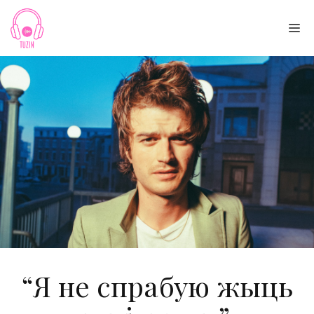
Skip
to
Me
content
“Я не спрабую жыць