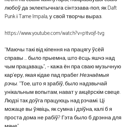
любоў да эклектычнага сінтэзава-поп, як Daft
Punk і Tame Impala, у свой творчы выраз.
https://www.youtube.com/watch?v=p1tvojf-tvg
“Маючы такі від кіпення на працягу ўсёй
справы … было прыемна, што ёсць яшчэ над
чым працаваць”, – кажа ён пра сваю музычную
кар’еру, якая кідае пад прабег
Незнаёмыя
рэчы
. “Тое, што я зрабіў, было надзвычай
унікальным вопытам, нават у акцёрскім свеце.
Людзі так доўга працуюць над рэчамі. Ці
можаце вы ўявіць, як сумна і дзіўна, калі б я
проста дома не рабіў? Гэта было б дрэнна для
мяне”.