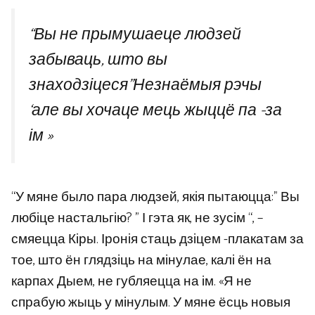
“Вы не прымушаеце людзей
забываць, што вы
знаходзіцеся”
Незнаёмыя рэчы
‘
але вы хочаце мець жыццё па -за
ім »
“У мяне было пара людзей, якія пытаюцца:” Вы
любіце настальгію? ” І гэта як, не зусім “, –
смяецца Кіры. Іронія стаць дзіцем -плакатам за
тое, што ён глядзіць на мінулае, калі ён на
карпах Дыем, не губляецца на ім. «Я не
спрабую жыць у мінулым. У мяне ёсць новыя