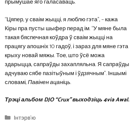
прымушае яго галасаваць.
“Цяпер, у сваім жыцці, я люблю гэта”, – кажа
Кіры пра пусты шыфер перад ім. “У мяне была
такая бяспечная коўдра ў сваім жыцці на
працягу апошніх 10 гадоў, і зараз для мяне гэта
крыху новай мяжы. Тое, што ўсё можа
здарыцца, сапраўды захапляльна. Я сапраўды
адчуваю сябе пазітыўным і ўдзячным”. Іншымі
словамі,
Павінен ацаніць
.
Трэці альбом DJO “Crux” выходзіць 4via Awal.
Categories
Інтэрв'ю