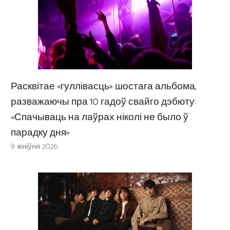
Расквітае «гуллівасць» шостага альбома,
разважаючы пра 10 гадоў свайго дэбюту:
«Спачываць на лаўрах ніколі не было ў
парадку дня»
9 жніўня 2026