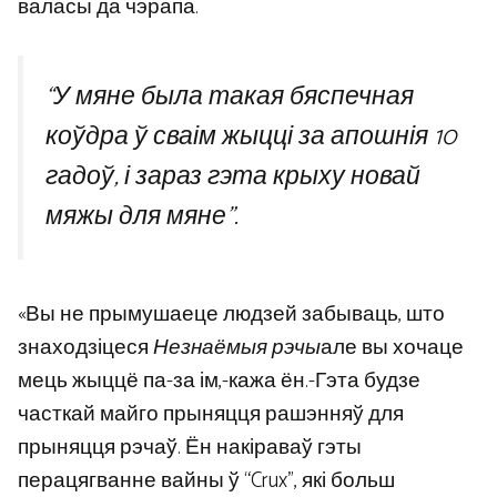
валасы да чэрапа.
“У мяне была такая бяспечная
коўдра ў сваім жыцці за апошнія 10
гадоў, і зараз гэта крыху новай
мяжы для мяне”.
«Вы не прымушаеце людзей забываць, што
знаходзіцеся
Незнаёмыя рэчы
але вы хочаце
мець жыццё па-за ім,-кажа ён.-Гэта будзе
часткай майго прыняцця рашэнняў для
прыняцця рэчаў. Ён накіраваў гэты
перацягванне вайны ў “Crux”, які больш