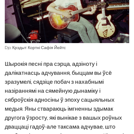
Djo. Крэдыт: Кортні Сафія Йейтс
Шырокія песні пра сэрца, адзіноту і
далікатнасць адчування, быццам вы ўсё
зразумелі, сядзіце побач з нахабнымі
назіраннямі на сямейную дынаміку і
сяброўскія адносіны ў эпоху сацыяльных
медыя. Яны ствараюць імгненны здымак
другога ўзросту, які вынікае з вашых роўных
дваццаці гадоў-але таксама адчувае, што