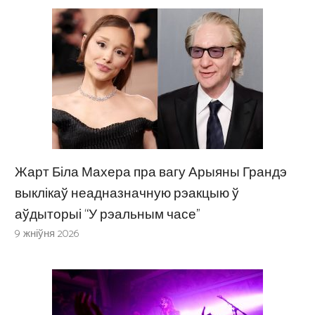
Жарт Біла Махера пра вагу Арыяны Грандэ
выклікаў неадназначную рэакцыю ў
аўдыторыі “У рэальным часе”
9 жніўня 2026