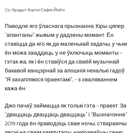
Djo. Крэдыт: Кортні Сафія Йейтс
Паводле яго ўласнага прызнання, Кіры цяпер
“апантаны” жывым у дадзены момант. Ён
ставіцца да яго як да маленькай задачы, у чым
ён можа зааддаць, у не ўключыць моманты –
гэтак жа, як і ён ставіўся да сваёй музычнай
бакавой канцэрнай за апошнія некалькі гадоў.
“Я захапляюся праектамі”, – з хваляваннем
кажа ён.
Джо пачаў займацца як толькі гэта – праект. За
“дваццаць дваццаць дваццаць” і “Вызначэнне”
2019 года ён праводзіць свае ночы, ствараючы
песні на сваім кампутары, накіраваўшы сваю