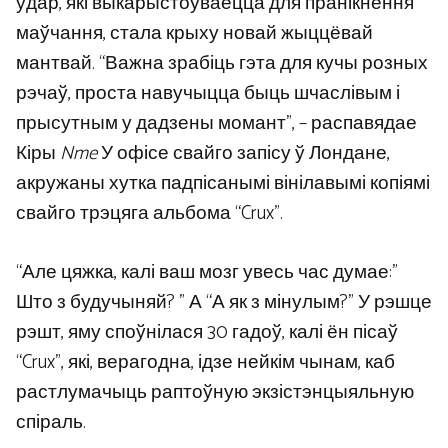
ўдар, які выкарыстоўваецца для пранікнення
маўчання, стала крыху новай жыццёвай
мантвай. “Важна зрабіць гэта для кучы розных
рэчаў, проста навучыцца быць шчаслівым і
прысутным у дадзены момант”, – распавядае
Кіры
Nme
У офісе свайго запісу ў Лондане,
акружаны хутка падпісанымі вінілавымі копіямі
свайго трэцяга альбома “Crux”.
“Але цяжка, калі ваш мозг увесь час думае:”
Што з будучыняй? ” А “А як з мінулым?” У рэшце
рэшт, яму споўнілася 30 гадоў, калі ён пісаў
“Crux”, які, верагодна, ідзе нейкім чынам, каб
растлумачыць раптоўную экзістэнцыяльную
спіраль.