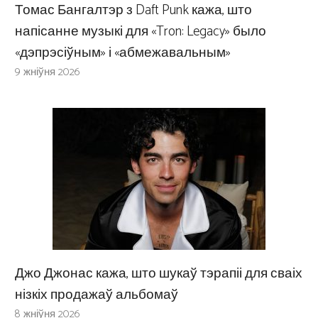
Томас Бангалтэр з Daft Punk кажа, што
напісанне музыкі для «Tron: Legacy» было
«дэпрэсіўным» і «абмежавальным»
9 жніўня 2026
Джо Джонас кажа, што шукаў тэрапіі для сваіх
нізкіх продажаў альбомаў
8 жніўня 2026