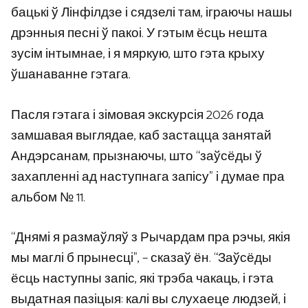
бацькі ў Лінфілдзе і сядзелі там, іграючы нашы
дрэнныя песні ў пакоі. У гэтым ёсць нешта
зусім інтымнае, і я мяркую, што гэта крыху
ўшанаванне гэтага.
Пасля гэтага і зімовая экскурсія 2026 года
замшавая выглядае, каб застацца занятай
Андэрсанам, прызнаючы, што “заўсёды ў
захапленні ад наступнага запісу” і думае пра
альбом № 11.
“Днямі я размаўляў з Рычардам пра рэчы, якія
мы маглі б прынесці”, – сказаў ён. “Заўсёды
ёсць наступны запіс, які трэба чакаць, і гэта
выдатная пазіцыя: калі вы слухаеце людзей, і