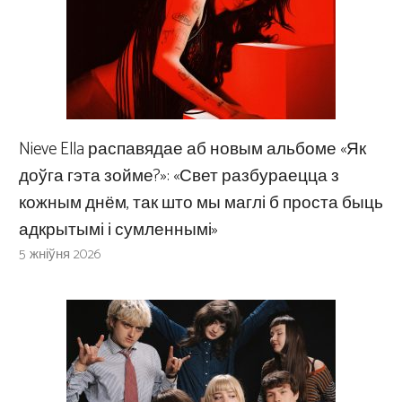
Nieve Ella распавядае аб новым альбоме «Як
доўга гэта зойме?»: «Свет разбураецца з
кожным днём, так што мы маглі б проста быць
адкрытымі і сумленнымі»
5 жніўня 2026