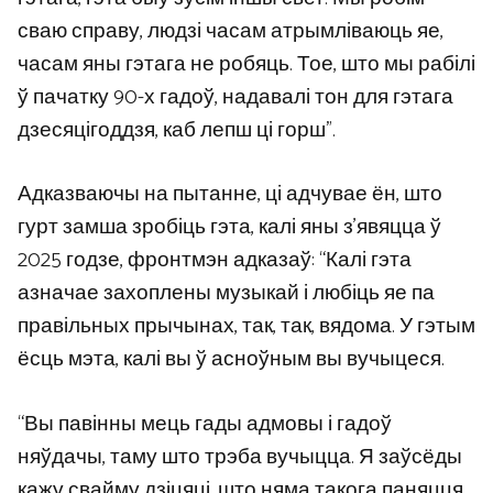
сваю справу, людзі часам атрымліваюць яе,
часам яны гэтага не робяць. Тое, што мы рабілі
ў пачатку 90-х гадоў, надавалі тон для гэтага
дзесяцігоддзя, каб лепш ці горш”.
Адказваючы на ​​пытанне, ці адчувае ён, што
гурт замша зробіць гэта, калі яны з’явяцца ў
2025 годзе, фронтмэн адказаў: “Калі гэта
азначае захоплены музыкай і любіць яе па
правільных прычынах, так, так, вядома. У гэтым
ёсць мэта, калі вы ў асноўным вы вучыцеся.
“Вы павінны мець гады адмовы і гадоў
няўдачы, таму што трэба вучыцца. Я заўсёды
кажу свайму дзіцяці, што няма такога паняцця,