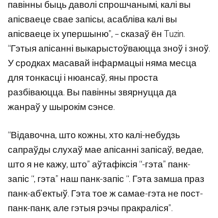
павінны быць даволі спрошчанымі, калі вы
апісваеце свае запісы, асабліва калі вы
апісваеце іх упершыню”, – сказаў ён Tuzin.
“Гэтыя апісанні выкарыстоўваюцца зноў і зноў.
У сродках масавай інфармацыі няма месца
для тонкасці і нюансаў, яны проста
разбіваюцца. Вы павінны звярнуцца да
жанраў у шырокім сэнсе.
“Відавочна, што кожны, хто калі-небудзь
сапраўды слухаў мае апісанні запісаў, ведае,
што я не кажу, што” аўтафіксія “-гэта” панк-
запіс “, гэта” наш панк-запіс “. Гэта замша праз
панк-аб’ектыў. Гэта тое ж самае-гэта не пост-
панк-панк, але гэтыя рэчы пракраліся”.