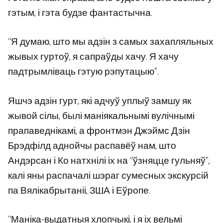
гэтым, і гэта будзе фантастычна.
“Я думаю, што мы адзін з самых захапляльных
жывых гуртоў, я сапраўды хачу. Я хачу
падтрымліваць гэтую рэпутацыю”.
Яшчэ адзін гурт, які адчуў уплыў замшу як
жывой сілы, былі маніякальнымі вулічнымі
прапаведнікамі, а фронтмэн Джэймс Дзін
Брэдфілд аднойчы распавёў нам, што
Андэрсан і Ко натхнілі іх на “ўзняцце гульняў”,
калі яны распачалі шэраг сумесных экскурсій
па Вялікабрытаніі, ЗША і Еўропе.
“Маніка-выдатныя хлопчыкі, і я іх вельмі