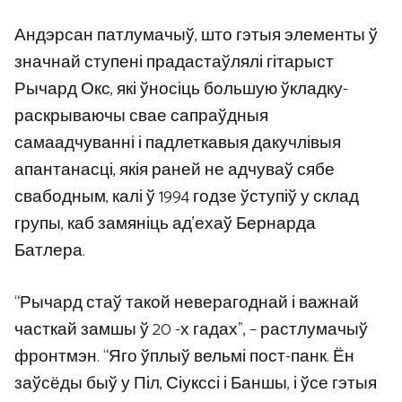
Андэрсан патлумачыў, што гэтыя элементы ў
значнай ступені прадастаўлялі гітарыст
Рычард Окс, які ўносіць большую ўкладку-
раскрываючы свае сапраўдныя
самаадчуванні і падлеткавыя дакучлівыя
апантанасці, якія раней не адчуваў сябе
свабодным, калі ў 1994 годзе ўступіў у склад
групы, каб замяніць ад’ехаў Бернарда
Батлера.
“Рычард стаў такой неверагоднай і важнай
часткай замшы ў 20 -х гадах”, – растлумачыў
фронтмэн. “Яго ўплыў вельмі пост-панк. Ён
заўсёды быў у Піл, Сіукссі і Баншы, і ўсе гэтыя