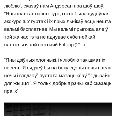
люблю”,-сказаў нам Андэрсан пра шоў-шоў.
“Яны фантастычны гурт, і гэта была цудоўная
экскурсія. У гуртах і іх прыхільнікаў ёсць нешта
вельмі бясплатнае. Мы вельмі прыгожа, але ў
той жа час гэта не адчувае сябе нейкай
настальгічнай партыяй Britpop 90 -х.
“Яны дзіўныя хлопчыкі, і я люблю так шмат іх
песень. Я сядзеў бы на баку сцэны ночы пасля
ночы і глядзеў” пустата матацыклаў “і” дызайн
для жыцця “. Я толькі добрыя рэчы, каб сказаць
пра іх”.