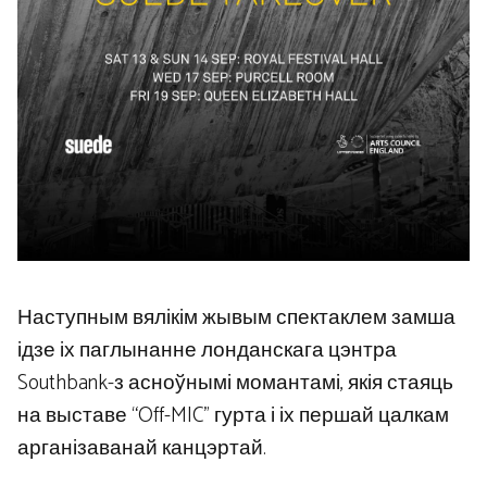
Наступным вялікім жывым спектаклем замша
ідзе іх паглынанне лонданскага цэнтра
Southbank-з асноўнымі момантамі, якія стаяць
на выставе “Off-MIC” гурта і іх першай цалкам
арганізаванай канцэртай.