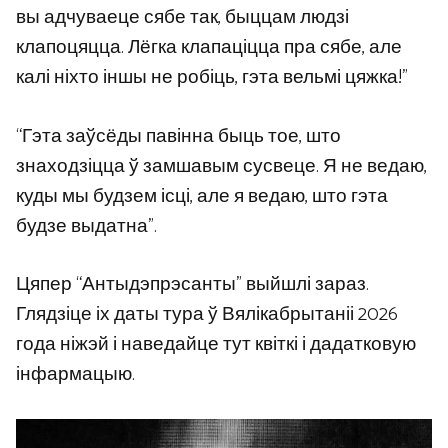
вы адчуваеце сябе так, быццам людзі
клапоцяцца. Лёгка клапаціцца пра сябе, але
калі ніхто іншы не робіць, гэта вельмі цяжка!”
“Гэта заўсёды павінна быць тое, што
знаходзіцца ў замшавым сусвеце. Я не ведаю,
куды мы будзем ісці, але я ведаю, што гэта
будзе выдатна”.
Цяпер “Антыдэпрэсанты” выйшлі зараз.
Глядзіце іх даты тура ў Вялікабрытаніі 2026
года ніжэй і наведайце тут квіткі і дадатковую
інфармацыю.