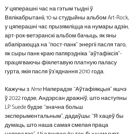
У цяперашні час на гэтым тыдні ў
Вялікабрытаніі, 10-ы студыйны альбом Art-Rock,
у цяперашні час прызямліцца на нумары адзін,
арт-рок-ветэранскі альбом бачыць, як яны
абапіраюцца на “пост-панк” энергіі пасля таго,
як сыры панк-краю папярэдніка “аўтафіксія”-
працягваючы фіялетавую платную паласу
гурта, якія пасля ўз’яднання 2010 года.
Кажучы з
Nme
Наперадзе “Аўтафіякцыя” яшчэ
ў 2022 годзе, Андэрсан дражніў, што наступны
LP Suede будзе “значна больш
эксперыментальным”, дадаўшы: “Я хацеў бы
думаць, што наша самая смелая праца