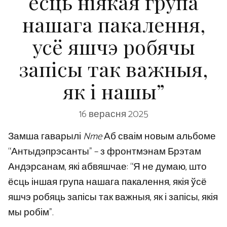
ёсць ніякая група
нашага пакалення,
усё яшчэ робячы
запісы так важныя,
як і нашы”
16 верасня 2025
Замша гаварылі
Nme
Аб сваім новым альбоме
“Антыдэпрэсанты” – з фронтмэнам Брэтам
Андэрсанам, які абвяшчае: “Я не думаю, што
ёсць іншая група нашага пакалення, якія ўсё
яшчэ робяць запісы так важныя, як і запісы, якія
мы робім”.