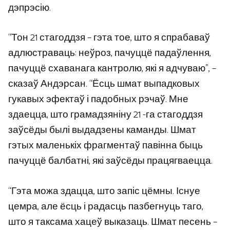
дэпрэсію.
“Тон 21 стагоддзя – гэта тое, што я спрабаваў
адлюстраваць: неўроз, пачуццё падаўлення,
пачуццё схаванага кантролю, які я адчуваю”, –
сказаў Андэрсан. “Ёсць шмат выпадковых
гукавых эфектаў і падобных рэчаў. Мне
здаецца, што грамадзяніну 21 -га стагоддзя
заўсёды былі выдадзены каманды. Шмат
гэтых маленькіх фрагментаў павінна быць
пачуццё балбатні, які заўсёды працягваецца.
“Гэта можа здацца, што запіс цёмны. Існуе
цемра, але ёсць і радасць пазбегнуць таго,
што я таксама хацеў выказаць. Шмат песень –