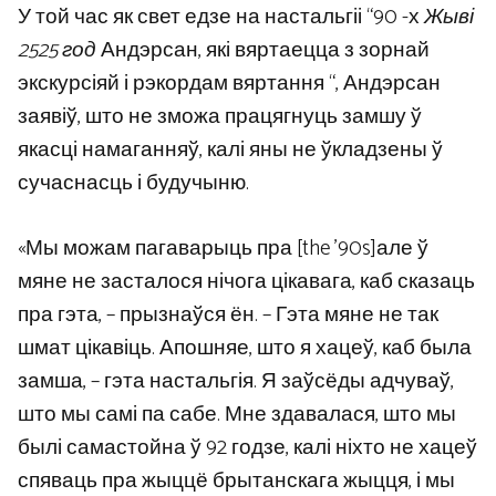
У той час як свет едзе на настальгіі “90 -х
Жыві
2525 год
Андэрсан, які вяртаецца з зорнай
экскурсіяй і рэкордам вяртання “, Андэрсан
заявіў, што не зможа працягнуць замшу ў
якасці намаганняў, калі яны не ўкладзены ў
сучаснасць і будучыню.
«Мы можам пагаварыць пра [the ’90s]але ў
мяне не засталося нічога цікавага, каб сказаць
пра гэта, – прызнаўся ён. – Гэта мяне не так
шмат цікавіць. Апошняе, што я хацеў, каб была
замша, – гэта настальгія. Я заўсёды адчуваў,
што мы самі па сабе. Мне здавалася, што мы
былі самастойна ў 92 годзе, калі ніхто не хацеў
спяваць пра жыццё брытанскага жыцця, і мы