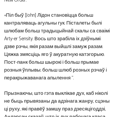
New Order.
«Піл быў [John] Лідон становіцца больш
кантраляваць агульны гук. Пісталеты былі
шлюбам больш традыцыйнай скалы са сваімі
Arty-er Sensity. Вось што зрабіла іх дзіўнымі:
дзве рэчы, якія разам выйшлі замуж разам.
Цяжка змясціць яго ў акуратную катэгорыю.
Пост-панк больш шырокі і больш прымае
розныя ўплывы; больш шлюб розных рэчаў і
перакрыжаванага апылення “.
Прызнаючы, што гэта выклікае дух, каб ніколі
не быць прывязаны да адзінага жанру, сцэны
ці руху, які правёў замшу праз дзесяцігоддзі,
Андэрсан сказаў, што іх дух рабочага класа