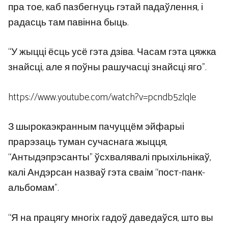
пра тое, каб пазбегнуць гэтай падаўлення, і
радасць там павінна быць.
“У жыцці ёсць усё гэта дзіва. Часам гэта цяжка
знайсці, але я поўны рашучасці знайсці яго”.
https://www.youtube.com/watch?v=pcndb5zlqle
З шырокаэкранным пачуццём эйфарыі
прарэзаць туман сучаснага жыцця,
“Антыдэпрэсанты” ўсхвалявалі прыхільнікаў,
калі Андэрсан назваў гэта сваім “пост-панк-
альбомам”.
“Я на працягу многіх гадоў даведаўся, што вы