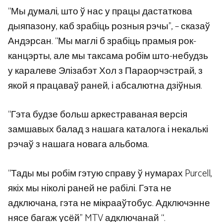
“Мы думалі, што ў нас у працы дастаткова
дыяпазону, каб зрабіць розныя рэчы”, – сказаў
Андэрсан. “Мы маглі б зрабіць прамыя рок-
канцэрты, але мы таксама робім што-небудзь
у каралеве Элізабэт Хол з Параорчэстрай, з
якой я працаваў раней, і абсалютна дзіўныя.
“Гэта будзе больш аркестраваная версія
замшавых балад з нашага каталога і некалькі
рэчаў з нашага новага альбома.
“Тады мы робім гэтую справу ў нумарах Purcell,
якіх мы ніколі раней не рабілі. Гэта не
адключана, гэта не мікрааўтобус. Адключэнне
нясе багаж усёй” MTV адключанай “.