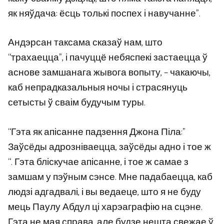
як няўдача: ёсць толькі поспех і навучанне”.
Андэрсан таксама сказаў нам, што
“трахаецца”, і пачуццё небяспекі застаецца ў
аснове замшанага жывога вопыту, – чакаючы,
каб непрадказальныя ночы і страсянуць
сетысты ў сваім будучым туры.
“Гэта як апісанне падзення Джона Піла:”
Заўсёды адрозніваецца, заўсёды адно і тое ж
“. Гэта бліскучае апісанне, і тое ж самае з
замшам у пэўным сэнсе. Мне падабаецца, каб
людзі адгадвалі, і вы ведаеце, што я не буду
мець Паулу Абдул ці харэаграфію на сцэне.
Гэта не мая справа, але будзе нешта свежае ў