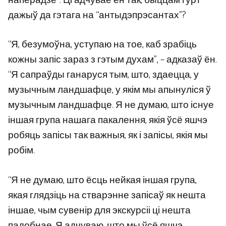
наперадзе”. Ці адчувае ён так, быццам гурт
дажыў да гэтага на “антыдэпрэсантах”?
“Я, безумоўна, уступаю на тое, каб зрабіць
кожны запіс зараз з гэтым духам”, – адказаў ён.
“Я сапраўды ганаруся тым, што, здаецца, у
музычным ландшафце, у якім мы апынуліся ў
музычным ландшафце. Я не думаю, што існуе
іншая група нашага пакалення, якія ўсё яшчэ
робяць запісы так важныя, як і запісы, якія мы
робім.
“Я не думаю, што ёсць нейкая іншая група,
якая глядзіць на стварэнне запісаў як нешта
іншае, чым сувенір для экскурсіі ці нешта
падобнае. Я адчуваю, што мы ўсё яшчэ