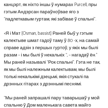
канцэрт, як ніхто іншы ў нумарах Purcell, пры
гэтым Андэрсан параўноўвае яго з
“падлеткавым гуртам, які забівае ў спальні”.
«Я і Мат [Osman, bassist] Раней быў у гэтым
калектыве шмат гадоў таму ў 80 -х, на самай
справе адзін з першых гуртоў, у якіх мы былі
разам – і мы былі ў некалькіх “, – нагадаў ён.”
Мы раней называлі “Рок спальні”. Гэта не так,
як мы былі належным калектывам, мы былі
толькі некалькімі дзецьмі, якія стукалі па
дрэнных гітарах з дрэннымі песнямі.
“Мы раней запрашалі пару таварышаў у мой
спальню ў Дом маленькага савета майго