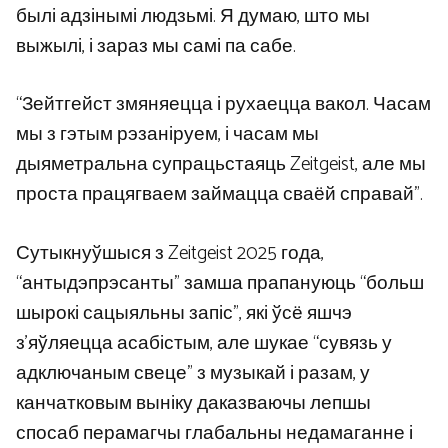
былі адзінымі людзьмі. Я думаю, што мы
выжылі, і зараз мы самі па сабе.
“Зейтгейст змяняецца і рухаецца вакол. Часам
мы з гэтым рэзаніруем, і часам мы
дыяметральна супрацьстаяць Zeitgeist, але мы
проста працягваем займацца сваёй справай”.
Сутыкнуўшыся з Zeitgeist 2025 года,
“антыдэпрэсанты” замша прапануюць “больш
шырокі сацыяльны запіс”, які ўсё яшчэ
з’яўляецца асабістым, але шукае “сувязь у
адключаным свеце” з музыкай і разам, у
канчатковым выніку даказваючы лепшы
спосаб перамагчы глабальны недамаганне і