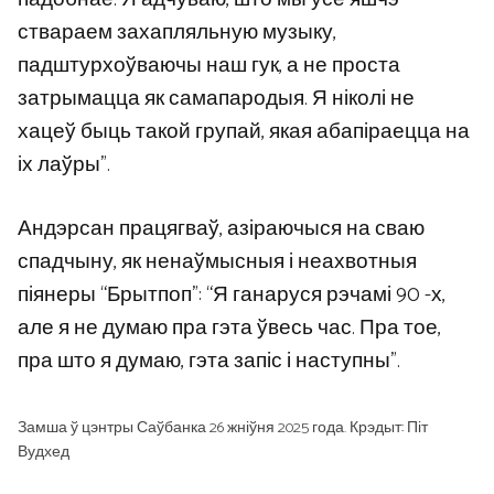
ствараем захапляльную музыку,
падштурхоўваючы наш гук, а не проста
затрымацца як самапародыя. Я ніколі не
хацеў быць такой групай, якая абапіраецца на
іх лаўры”.
Андэрсан працягваў, азіраючыся на сваю
спадчыну, як ненаўмысныя і неахвотныя
піянеры “Брытпоп”: “Я ганаруся рэчамі 90 -х,
але я не думаю пра гэта ўвесь час. Пра тое,
пра што я думаю, гэта запіс і наступны”.
Замша ў цэнтры Саўбанка 26 жніўня 2025 года. Крэдыт: Піт
Вудхед