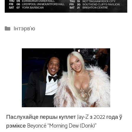
Categories
Інтэрв'ю
Паслухайце першы куплет Jay-Z з 2022 года ў
рэміксе Beyoncé “Morning Dew (Donk)”