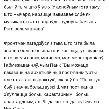
былі ў тым, што ў 90-х. У асноўным гэта таму,
што Рычард, нарэшце, выказвае сябе як
музыкант, і гэта сапраўды цудоўна бачыць.
Гэта вельмі цікава”.
Фронтмэн пагадзіўся з тым, што гэта была
значна больш бясплатная крыніца, улічваючы,
што пасля панка, магчыма, мае менш правілаў
і абмежаванняў, чым Панк. “Вы можаце
паказаць на архетыпічныя пост-панк-гурты,
але гэта такі шырокі гук”,-сказаў ён. “Панк-гук
быў значна больш вузкі. Шмат пост-панка
з’яўляецца больш характэрным і больш
авангардным, ад PIL да Siouxsie да Joy Division і