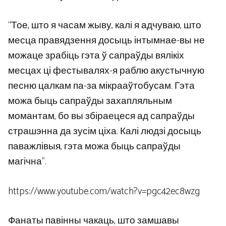
“Тое, што я часам жыву, калі я адчуваю, што
месца правядзення досыць інтымнае-вы не
можаце зрабіць гэта ў сапраўды вялікіх
месцах ці фестывалях-я раблю акустычную
песню цалкам па-за мікрааўтобусам. Гэта
можа быць сапраўды захапляльным
момантам, бо вы збіраецеся ад сапраўды
страшэнна да зусім ціха. Калі людзі досыць
паважлівыя, гэта можа быць сапраўды
магічна”.
https://www.youtube.com/watch?v=pgc42ec8wzg
Фанаты павінны чакаць, што замшавы