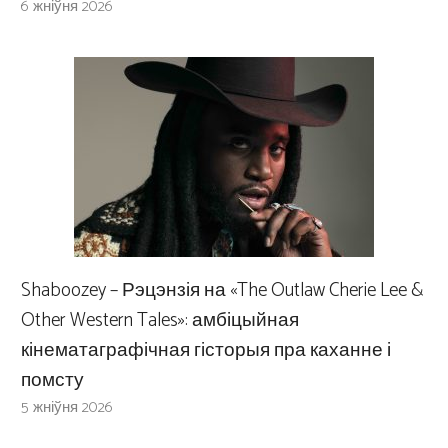
6 жніўня 2026
Shaboozey – Рэцэнзія на «The Outlaw Cherie Lee &
Other Western Tales»: амбіцыйная
кінематаграфічная гісторыя пра каханне і
помсту
5 жніўня 2026