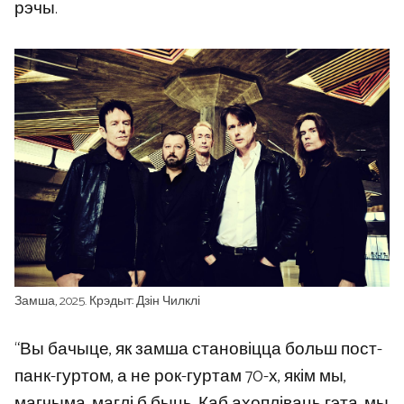
рэчы.
Замша, 2025. Крэдыт: Дзін Чилклі
“Вы бачыце, як замша становіцца больш пост-
панк-гуртом, а не рок-гуртам 70-х, якім мы,
магчыма, маглі б быць. Каб ахопліваць гэта, мы