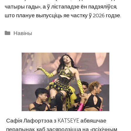
чатыры гады», а ў лістападзе ён падзяліўся,
што плануе выпусціць яе частку ў 2026 годзе.
Categories
Навіны
Сафія Лафортэза з KATSEYE абвяшчае
перапынак, каб засяродзіцца на «псіхічным