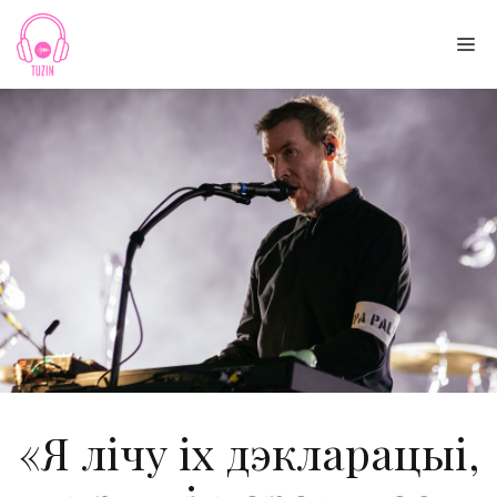
Skip
to
Me
content
«Я лічу іх дэкларацыі,