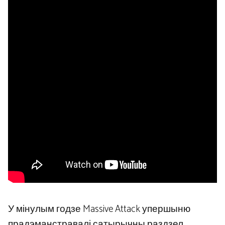
У мінулым годзе Massive Attack упершыню
прадэманстравалі сатырычны раздзел