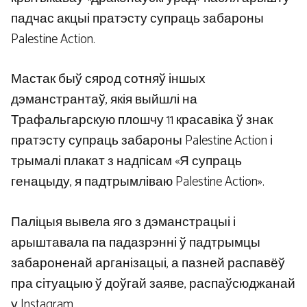
падчас акцыі пратэсту супраць забароны
Palestine Action.
Мастак быў сярод сотняў іншых
дэманстрантаў, якія выйшлі на
Трафальгарскую плошчу 11 красавіка ў знак
пратэсту супраць забароны Palestine Action і
трымалі плакат з надпісам «Я супраць
генацыду, я падтрымліваю Palestine Action».
Паліцыя вывела яго з дэманстрацыі і
арыштавала па падазрэнні ў падтрымцы
забароненай арганізацыі, а пазней распавёў
пра сітуацыю ў доўгай заяве, распаўсюджанай
у Instagram.