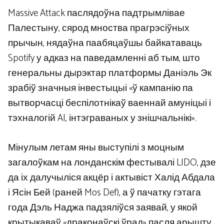
Massive Attack паслядоўна падтрымлівае
Палестыну, сярод мноства прагрэсіўных
прычын, нядаўна паабяцаўшы байкатаваць
Spotify у адказ на паведамленні аб тым, што
генеральны дырэктар платформы Даніэль Эк
зрабіў значныя інвестыцыі «ў кампанію па
вытворчасці беспілотнікаў ваеннай амуніцыі і
тэхналогій AI, інтэграваных у знішчальнікі».
Мінулым летам яны выступілі з моцным
загалоўкам на лонданскім фестывалі LIDO, дзе
да іх далучыліся акцёр і актывіст Халід Абдала
і Ясін Бей (раней Mos Def), а ў пачатку гэтага
года Дэль Наджа падзяліўся заявай, у якой
крытыкаваў «драконаўскі ўрад» пасля арышту