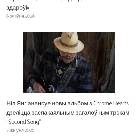
здароўі»
8 жніўня 2026
Ніл Янг анансуе новы альбом з Chrome Hearts,
дзеліцца заспакаяльным загалоўным трэкам
“Second Song”
7 жніўня 2026