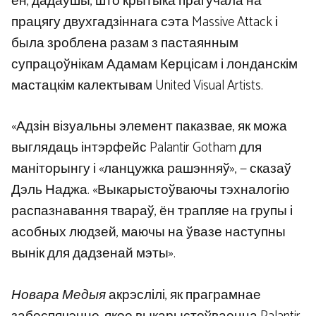
ён, дадаўшы, што крытыка прагучала на
працягу двухгадзіннага сэта Massive Attack і
была зроблена разам з пастаянным
супрацоўнікам Адамам Керцісам і лонданскім
мастацкім калектывам United Visual Artists.
«Адзін візуальны элемент паказвае, як можа
выглядаць інтэрфейс Palantir Gotham для
маніторынгу і «ланцужка рашэнняў», — сказаў
Дэль Наджа. «Выкарыстоўваючы тэхналогію
распазнавання твараў, ён трапляе на групы і
асобных людзей, маючы на ​​ўвазе наступны
вынік для дадзенай мэты».
Новара Медыя
акрэслілі, як праграмнае