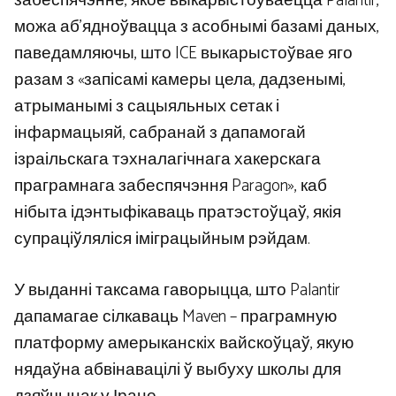
забеспячэнне, якое выкарыстоўваецца Palantir,
можа аб’ядноўвацца з асобнымі базамі даных,
паведамляючы, што ICE выкарыстоўвае яго
разам з «запісамі камеры цела, дадзенымі,
атрыманымі з сацыяльных сетак і
інфармацыяй, сабранай з дапамогай
ізраільскага тэхналагічнага хакерскага
праграмнага забеспячэння Paragon», каб
нібыта ідэнтыфікаваць пратэстоўцаў, якія
супраціўляліся іміграцыйным рэйдам.
У выданні таксама гаворыцца, што Palantir
дапамагае сілкаваць Maven – праграмную
платформу амерыканскіх вайскоўцаў, якую
нядаўна абвінавацілі ў выбуху школы для