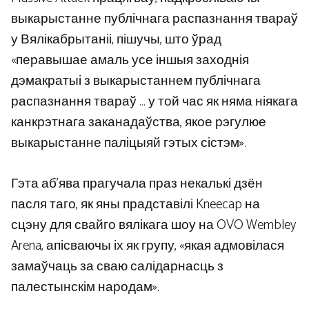
выкарыстанне публічнага распазнання твараў
у Вялікабрытаніі, пішучы, што ўрад
«перавышае амаль усе іншыя заходнія
дэмакратыі з выкарыстаннем публічнага
распазнання твараў … у той час як няма ніякага
канкрэтнага заканадаўства, якое рэгулюе
выкарыстанне паліцыяй гэтых сістэм».
Гэта аб’ява прагучала праз некалькі дзён
пасля таго, як яны прадставілі Kneecap на
сцэну для свайго вялікага шоу на OVO Wembley
Arena, апісваючы іх як групу, «якая адмовілася
замаўчаць за сваю салідарнасць з
палестынскім народам».