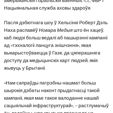
амерыканскія і ізраільскія ваенныя, ICE, ФБР і
Нацыянальная служба аховы здароўя.
Пасля дэбютнага шоу ў Хельсінкі Роберт Дэль
Наха распавёў
Новара Медыя
што ён хацеў,
каб людзі больш ведалі аб пашырэнні кампаніі
ад «тэхналогіі ланцуга знішчэння», якая
выкарыстоўваецца ў Газе, да цяперашняга
доступу да медыцынскіх карт людзей, якія
жывуць у Брытаніі.
«Нам сапраўды патрэбны нашмат больш
шырокія дэбаты наконт прыдатнасці такой
кампаніі, якая мае такое валоданне нашай
сацыяльнай інфраструктурай», — растлумачыў