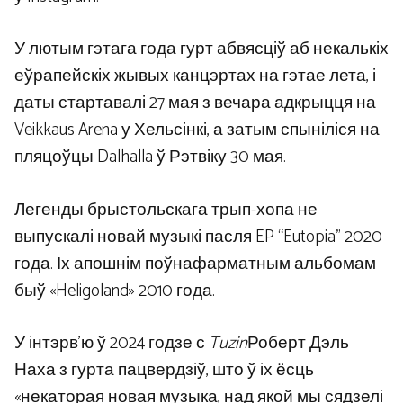
У лютым гэтага года гурт абвясціў аб некалькіх
еўрапейскіх жывых канцэртах на гэтае лета, і
даты стартавалі 27 мая з вечара адкрыцця на
Veikkaus Arena у Хельсінкі, а затым спыніліся на
пляцоўцы Dalhalla ў Рэтвіку 30 мая.
Легенды брыстольскага трып-хопа не
выпускалі новай музыкі пасля EP “Eutopia” 2020
года. Іх апошнім поўнафарматным альбомам
быў «Heligoland» 2010 года.
У інтэрв’ю ў 2024 годзе с
Tuzin
Роберт Дэль
Наха з гурта пацвердзіў, што ў іх ёсць
«некаторая новая музыка, над якой мы сядзелі