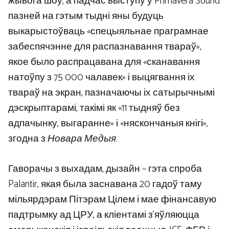
жывога шоу, а падчас выступу ў Primavera Sound
пазней на гэтым тыдні яны будуць
выкарыстоўваць «спецыяльнае праграмнае
забеспячэнне для распазнавання твараў»,
якое было распрацавана для «сканавання
натоўпу з 75 000 чалавек» і выцягвання іх
твараў на экран, пазначаючы іх сатырычнымі
дэскрыптарамі, такімі як «11 тыдняў без
адпачынку, выгаранне» і «няскончаныя кнігі»,
згодна з
Новара Медыя
.
Гаворачы з выхадам, дызайн – гэта спроба
Palantir, якая была заснавана 20 гадоў таму
мільярдэрам Пітэрам Цілем і мае фінансавую
падтрымку ад ЦРУ, а кліентамі з’яўляюцца