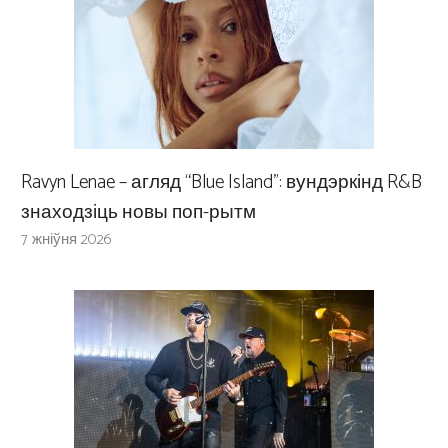
Ravyn Lenae – агляд “Blue Island”: вундэркінд R&B
знаходзіць новы поп-рытм
7 жніўня 2026