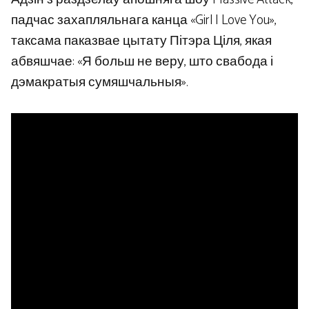
падчас захапляльнага канца «Girl I Love You»,
таксама паказвае цытату Пітэра Ціля, якая
абвяшчае: «Я больш не веру, што свабода і
дэмакратыя сумяшчальныя».