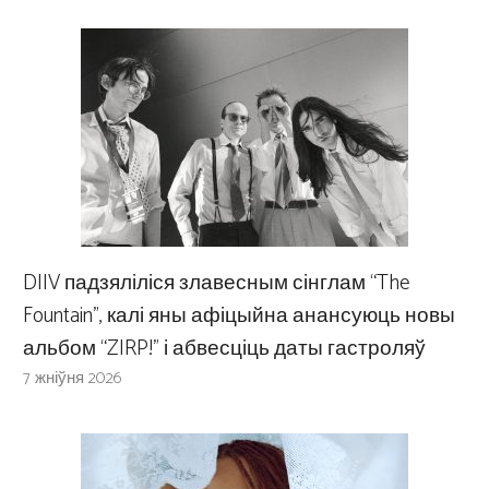
DIIV падзяліліся злавесным сінглам “The
Fountain”, калі яны афіцыйна анансуюць новы
альбом “ZIRP!” і абвесціць даты гастроляў
7 жніўня 2026