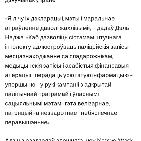
дзяўчынак у Іране.
«Я лічу іх дэкларацыі, мэты і маральнае
апраўленне даволі жахлівымі», — дадаў Дэль
Наджа. «Каб дазволіць сістэмам штучнага
інтэлекту адлюстроўваць паліцэйскія запісы,
месцазнаходжанне са спадарожнікам,
медыцынскія запісы і асабістыя фінансавыя
аперацыі і перадаць усю гэтую інфармацыю –
упершыню – у рукі кампаніі з адкрытай
палітычнай праграмай і ўласнымі
сацыяльнымі мэтамі, гэта велізарнае,
патэнцыйна незваротнае і небяспечнае
перавышэньне».
Адзін з раздзелаў апошняга шоу Massive Attack,