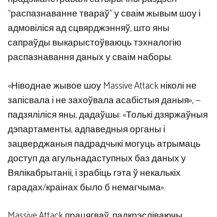
“распазнаванне твараў” у сваім жывым шоу і
адмовіліся ад сцвярджэнняў, што яны
сапраўды выкарыстоўваюць тэхналогію
распазнавання даных у сваім наборы.
«Ніводнае жывое шоу Massive Attack ніколі не
запісвала і не захоўвала асабістыя даныя», —
падзяліліся яны, дадаўшы: «Толькі дзяржаўныя
дэпартаменты, адпаведныя органы і
зацверджаныя падрадчыкі могуць атрымаць
доступ да агульнадаступных баз даных у
Вялікабрытаніі, і зрабіць гэта ў некалькіх
гарадах/краінах было б немагчыма».
Massive Attack працягваў, падкрэсліваючы