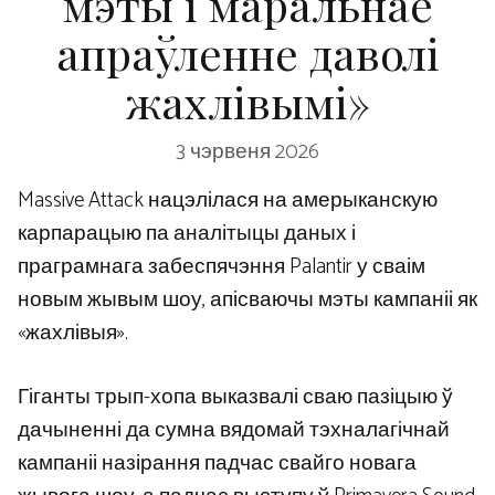
мэты і маральнае
апраўленне даволі
жахлівымі»
3 чэрвеня 2026
Massive Attack нацэлілася на амерыканскую
карпарацыю па аналітыцы даных і
праграмнага забеспячэння Palantir у сваім
новым жывым шоу, апісваючы мэты кампаніі як
«жахлівыя».
Гіганты трып-хопа выказвалі сваю пазіцыю ў
дачыненні да сумна вядомай тэхналагічнай
кампаніі назірання падчас свайго новага