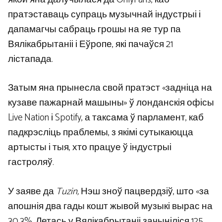
пратэставаць супраць музычнай індустрыі і
дапамагчы сабраць грошы на яе тур па
Вялікабрытаніі і Еўропе, які пачаўся 21
лістапада.
Затым яна прынесла свой пратэст «задніца на
кузаве пажарнай машыны» ў лонданскія офісы
Live Nation і Spotify, а таксама ў парламент, каб
падкрэсліць праблемы, з якімі сутыкаюцца
артысты і тыя, хто працуе ў індустрыі
гастроляў.
У заяве да
Tuzin,
Нэш зноў пацвердзіў, што «за
апошнія два гады кошт жывой музыкі вырас на
30,3%. Летась у Вялікабрытаніі зачыніліся 125