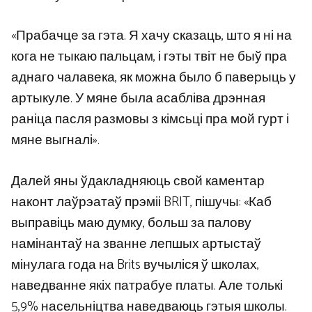
«Прабачце за гэта. Я хачу сказаць, што я ні на
кога не тыкаю пальцам, і гэты твіт не быў пра
аднаго чалавека, як можна было б паверыць у
артыкуле. У мяне была асабліва дрэнная
раніца пасля размовы з кімсьці пра мой гурт і
мяне выгналі».
Далей яны ўдакладняюць свой каментар
наконт лаўрэатаў прэміі BRIT, пішучы: «Каб
выправіць маю думку, больш за палову
намінантаў на званне лепшых артыстаў
мінулага года на Brits вучыліся ў школах,
наведванне якіх патрабуе платы. Але толькі
5,9% насельніцтва наведваюць гэтыя школы.