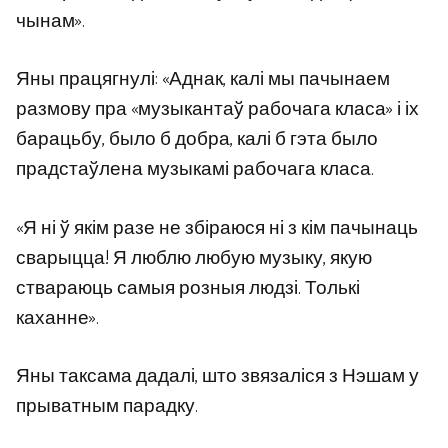
чынам».
Яны працягнулі: «Аднак, калі мы пачынаем
размову пра «музыкантаў рабочага класа» і іх
барацьбу, было б добра, калі б гэта было
прадстаўлена музыкамі рабочага класа.
«Я ні ў якім разе не збіраюся ні з кім пачынаць
сварыцца! Я люблю любую музыку, якую
ствараюць самыя розныя людзі. Толькі
каханне».
Яны таксама дадалі, што звязаліся з Нэшам у
прыватным парадку.