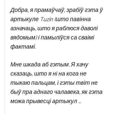
Добра, я прамаўчаў, зрабіў гэта ў
артыкуле Tuzin (што павінна
азначаць, што я раблюся даволі
вядомым) і памыліўся са сваімі
фактамі.
Мне шкада аб гэтым. Я хачу
сказаць, што я ні на кога не
тыкаю пальцам, і гэты твіт не
быў пра аднаго чалавека, як гэта
можа прывесці артыкул …