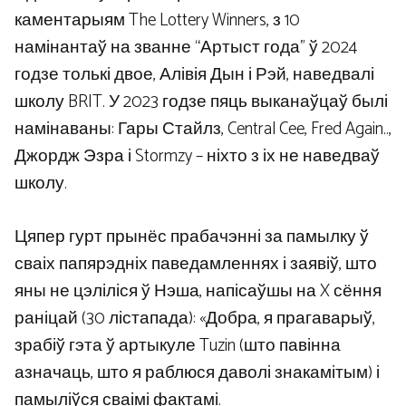
каментарыям The Lottery Winners, з 10
намінантаў на званне “Артыст года” ў 2024
годзе толькі двое, Алівія Дын і Рэй, наведвалі
школу BRIT. У 2023 годзе пяць выканаўцаў былі
намінаваны: Гары Стайлз, Central Cee, Fred Again..,
Джордж Эзра і Stormzy – ніхто з іх не наведваў
школу.
Цяпер гурт прынёс прабачэнні за памылку ў
сваіх папярэдніх паведамленнях і заявіў, што
яны не цэліліся ў Нэша, напісаўшы на X сёння
раніцай (30 лістапада): «Добра, я прагаварыў,
зрабіў гэта ў артыкуле Tuzin (што павінна
азначаць, што я раблюся даволі знакамітым) і
памыліўся сваімі фактамі.