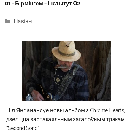
01 – Бірмінгем – Інстытут O2
Categories
Навіны
Ніл Янг анансуе новы альбом з Chrome Hearts,
дзеліцца заспакаяльным загалоўным трэкам
“Second Song”