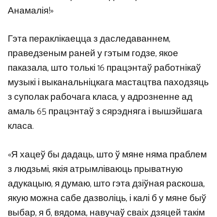
Анамалія!»
Гэта пераклікаецца з даследаваннем,
праведзеным раней у гэтым годзе, якое
паказала, што толькі 16 працэнтаў работнікаў
музыкі і выканальніцкага мастацтва паходзяць
з суполак рабочага класа, у адрозненне ад
амаль 65 працэнтаў з сярэдняга і вышэйшага
класа.
«Я хацеў бы дадаць, што ў мяне няма праблем
з людзьмі, якія атрымліваюць прыватную
адукацыю, я думаю, што гэта дзіўная раскоша,
якую можна сабе дазволіць, і калі б у мяне быў
выбар, я б, вядома, навучаў сваіх дзяцей такім