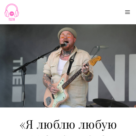
Skip
to
Me
content
«Я люблю любую