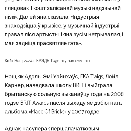
пляцовак. І кошт запісанай музыкі надзвычай
нізкі». Далей яна сказала: «Індустрыя
знаходзіцца ў крызісе, у музычнай індустрыі
праваліліся артысты, і яна зусім нетрывалая, і
мая задніца прасвятляе гэта».
Кейт Нэш, 2024 г. КРЭДЫТ: @emilymarcovecchio
Нэш, як Адэль, Эмі Уайнхаўс, FKA Twigs, Лойл
Карнер, наведвала школу BRIT і выйграла
брытанскую сольную выканаўцу года на 2008
годзе BRIT Awards пасля выхаду яе дэбютнага
альбома «Made Of Bricks» у 2007 годзе.
Аднак, насуперак першапачатковым