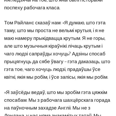
нягледзячы на ​​тое, што яны былі гісторыяй
поспеху рабочага класа.
Том Райланс сказаў нам: «Я думаю, што гэта
таму, што мы проста не вельмі крутыя, і я не
маю намеру прыкідвацца крутым. Я не горы,
але што музычныя кіраўнікі лічаць крутым і
чаго людзі сапраўды хочуць? Адзіны спосаб
прыцягнуць да сябе ўвагу – гэта даказаць, што
гэта тое, чаго хочуць людзі, прадаўшы ўсе
квіткі, якія мы робім, і ўсе запісы, якія мы робім.
«Я заўсёды ведаў, што мы зробім гэта цяжкім
спосабам. Мы з рабочага шахцёрскага горада
на паўночным захадзе Англіі. Мы не з
Лондана, у нас няма знакамітых татаў. Мы