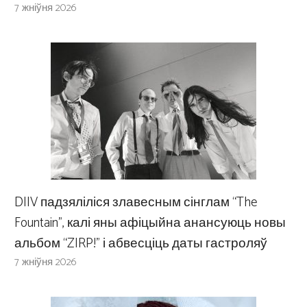
7 жніўня 2026
DIIV падзяліліся злавесным сінглам “The
Fountain”, калі яны афіцыйна анансуюць новы
альбом “ZIRP!” і абвесціць даты гастроляў
7 жніўня 2026