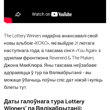
The Lottery Winners нядаўна анансавалі свой
новы альбом «KOKO», які выйдзе 21 лютага
наступнага года, а таксама сінгл «You Again» з
удзелам фронтмэна Reverend & The Makers
Джона МакКлюра. Яны таксама неўзабаве
адправяцца ў тур па Вялікабрытаніі – вы
можаце ўбачыць поўны спіс дат ніжэй і купіць
білеты тут.
Даты галоўнага тура Lottery
Winners’ па Вялікабрытаніі: