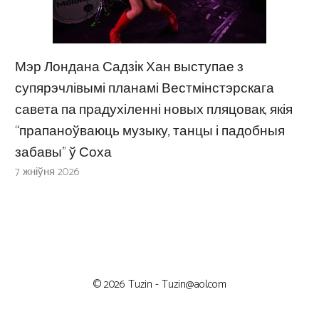
Мэр Лондана Садзік Хан выступае з
супярэчлівымі планамі Вестмінстэрскага
савета па прадухіленні новых пляцовак, якія
“прапаноўваюць музыку, танцы і падобныя
забавы” ў Соха
7 жніўня 2026
© 2026 Tuzin -
Tuzin@aol.com