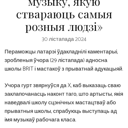
музыку, якую
ствараюць самыя
розныя людзі»
30 лістапада 2024
Пераможцы латарэі ўдакладнілі каментарыі,
зробленыя ўчора (29 лістапада) адносна
школы BRIT і мастакоў з прыватнай адукацыяй.
Учора гурт звярнуўся да X, каб выказаць сваю
заклапочанасць наконт таго, што артысты, якія
наведвалі школу сцэнічных мастацтваў або
прыватныя школы, спрабуюць выступаць ад
імя музыкаў рабочага класа.