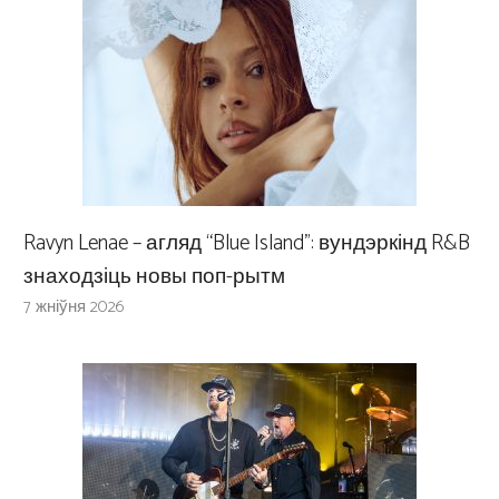
Ravyn Lenae – агляд “Blue Island”: вундэркінд R&B
знаходзіць новы поп-рытм
7 жніўня 2026