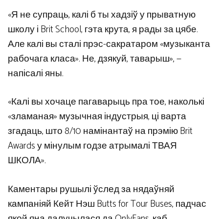
«Я не супраць, калі б ты хадзіў у прыватную
школу і Brit School, гэта крута, я рады за цябе.
Але калі вы сталі прэс-сакратаром «музыканта
рабочага класа». Не, дзякуй, таварыш», —
напісалі яны.
«Калі вы хочаце пагаварыць пра тое, наколькі
«зламаная» музычная індустрыя, ці варта
згадаць, што 8/10 намінантаў на прэмію Brit
Awards у мінулым годзе атрымалі ТВАЯ
ШКОЛА».
Каментары рушылі ўслед за нядаўняй
кампаніяй Кейт Нэш Butts for Tour Buses, падчас
якой яна далучылася да OnlyFans, каб