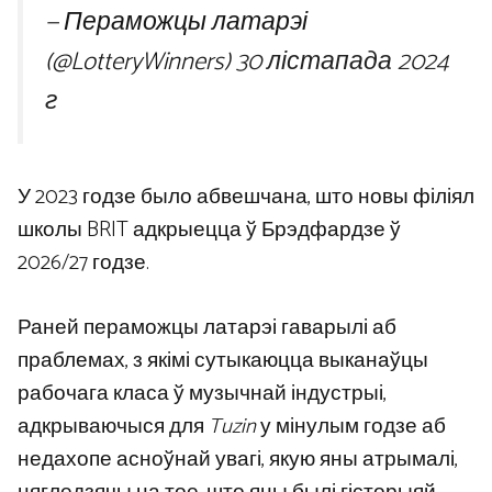
— Пераможцы латарэі
(@LotteryWinners)
30 лістапада 2024
г
У 2023 годзе было абвешчана, што новы філіял
школы BRIT адкрыецца ў Брэдфардзе ў
2026/27 годзе.
Раней пераможцы латарэі гаварылі аб
праблемах, з якімі сутыкаюцца выканаўцы
рабочага класа ў музычнай індустрыі,
адкрываючыся для
Tuzin
у мінулым годзе аб
недахопе асноўнай увагі, якую яны атрымалі,