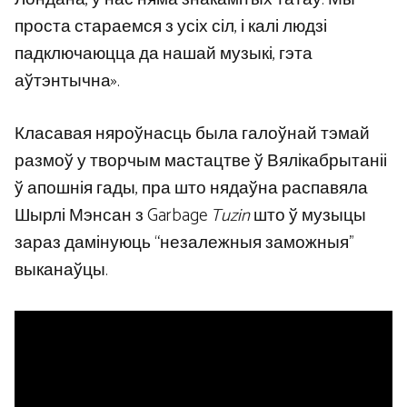
проста стараемся з усіх сіл, і калі людзі
падключаюцца да нашай музыкі, гэта
аўтэнтычна».
Класавая няроўнасць была галоўнай тэмай
размоў у творчым мастацтве ў Вялікабрытаніі
ў апошнія гады, пра што нядаўна распавяла
Шырлі Мэнсан з Garbage
Tuzin
што ў музыцы
зараз дамінуюць “незалежныя заможныя”
выканаўцы.