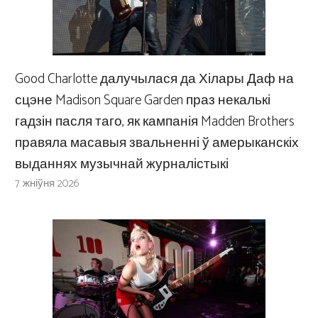
Good Charlotte далучылася да Хілары Даф на
сцэне Madison Square Garden праз некалькі
гадзін пасля таго, як кампанія Madden Brothers
правяла масавыя звальненні ў амерыканскіх
выданнях музычнай журналістыкі
7 жніўня 2026