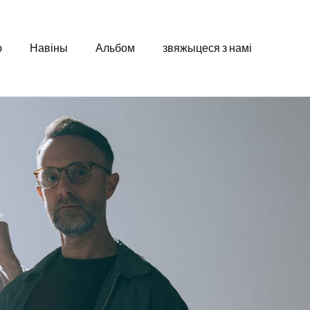
ю
Навіны
Альбом
звяжыцеся з намі