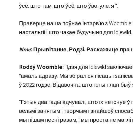
ўсё, што там, што ўсё, што ўвогуле. я “.
Праверце наша поўнае інтэрв’ю з Woomble н
настальгіі і што чакае будучыня для Idlewild.
Nme
: Прывітанне, Родзі. Раскажыце пра
Roddy Woomble:
“Ідэя для Idlewild заключа
“амаль адразу. Мы збіраліся пісаць і запісва
ў 2022 годзе. Відавочна, што гэты план быў
“Гэтыя два гады адчувалі, што іх не існуе 
вельмі занятым і творчым і знайшоў спосаб
мы пішам песні разам, і мы проста не маглі 