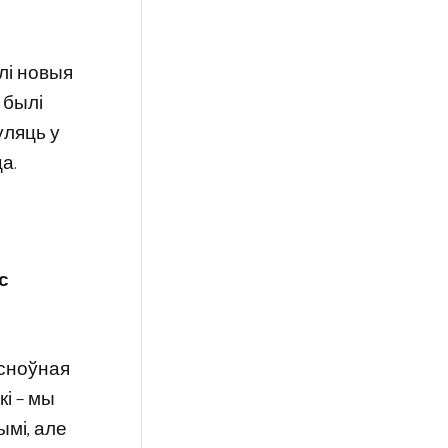
лі новыя
 былі
уляць у
а.
с
асноўная
кі – мы
ымі, але