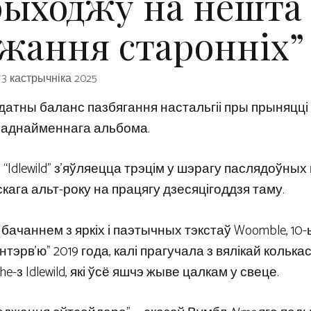
рыходжу на нешта 
джання старонніх”
3 кастрычніка 2025
атны баланс пазбягання настальгіі пры прыняцці
а аднайменнага альбома.
 “Idlewild” з’яўляецца трэцім у шэрагу паслядоўных
кага альт-року на працягу дзесяцігоддзя таму.
ачаннем з яркіх і паэтычных тэкстаў Woomble, 10-
эрв’ю” 2019 года, калі прагучала з вялікай колькас
che-з Idlewild, які ўсё яшчэ жыве цалкам у свеце.