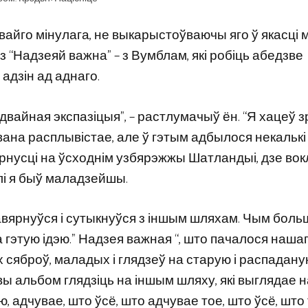
вайго мінулага, не выкарыстоўваючы яго ў якасці 
е з “Надзеяй важна” – з Вумблам, які робіць абедзве
адзін ад аднаго.
двайная экспазіцыя”, – растлумачыў ён. “Я хацеў з
ана расплывістае, але ў гэтым адбылося некалькі 
Карнусці на ўсходнім узбярэжжы Шатландыі, дзе вок
лі я быў маладзейшы.
авярнуўся і сутыкнуўся з іншым шляхам. Чым боль
а гэтую ідэю.” Надзея важная “, што пачалося наша
яброў, маладых і глядзеў на старую і распаданую
овы альбом глядзіць на іншым шляху, які выглядае н
ую, адчувае, што ўсё, што адчувае тое, што ўсё, што