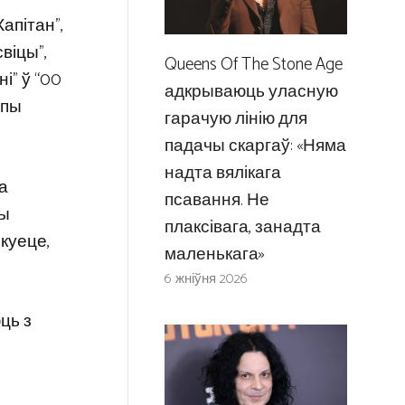
апітан”,
свіцы”,
Queens Of The Stone Age
і” ў “00
адкрываюць уласную
упы
гарачую лінію для
падачы скаргаў: «Няма
надта вялікага
та
псавання. Не
мы
плаксівага, занадта
ркуеце,
маленькага»
6 жніўня 2026
ць з