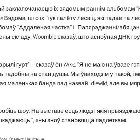
авай заклапочанасцю іх вядомым раннім альбомам “К
e
Вядома, што іх “гук палёту лесвіц, які падае па ле
бомаў “Аддаленая частка” і “Папярэджанні/абяцанн
 змены складу, Woomble сказаў, што асноўная ДНК гр
арылі гурт”, – сказаў ён
Nme
. “Я не маю на ўвазе гэ
ь падобны на стан душы. Мы ўваходзім у пакой, і 
ая маленькая банда пад назвай Idlewild, але вы мя
кі робіць шоу. На выставе ёсць людзі, якія прыязджаю
ашкаджаюць “, яны зноў становяцца падлеткамі.
бом. Крэдыт: Націсніце