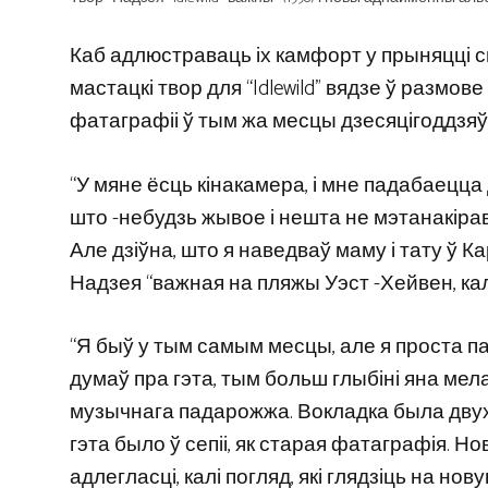
Каб адлюстраваць іх камфорт у прыняцці с
мастацкі твор для “Idlewild” вядзе ў размов
фатаграфіі ў тым жа месцы дзесяцігоддзяў 
“У мяне ёсць кінакамера, і мне падабаецца 
што -небудзь жывое і нешта не мэтанакірав
Але дзіўна, што я наведваў маму і тату ў 
Надзея “важная на пляжы Уэст -Хейвен, ка
“Я быў у тым самым месцы, але я проста п
думаў пра гэта, тым больш глыбіні яна мел
музычнага падарожжа. Вокладка была двух с
гэта было ў сепіі, як старая фатаграфія. Н
адлегласці, калі погляд, які глядзіць на нов