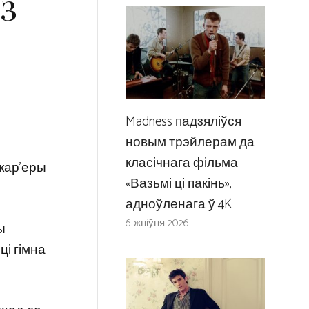
з
Madness падзяліўся
новым трэйлерам да
класічнага фільма
 кар’еры
«Вазьмі ці пакінь»,
адноўленага ў 4K
6 жніўня 2026
ы
ці гімна