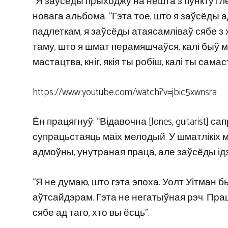
“Я заўсёды прыходжу на нешта з пункту гл
новага альбома. “Гэта тое, што я заўсёды а
падлеткам, я заўсёды атаясамліваў сябе з 
таму, што я шмат перамяшчаўся, калі быў м
мастацтва, кніг, якія ты робіш, калі ты сама
https://www.youtube.com/watch?v=jbic5xwnsra
Ён працягнуў: “Відавочна [Jones, guitarist] 
супрацьстаяць маіх мелодый. У шматлікіх 
адмоўны, унутраная праца, але заўсёды ід
“Я не думаю, што гэта эпоха. Уолт Уітман 
аўтсайдэрам. Гэта не негатыўная рэч. Прац
сябе ад таго, хто вы ёсць”.