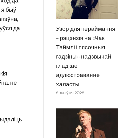
ыход да
 я быў
апэўна,
уўся да
Узор для пераймання
– рэцэнзія на «Чак
Таймлі і пясочныя
гадзіны»: надзвычай
гладкае
кія
адлюстраванне
на, не
халасты
6 жніўня 2026
выдаліць