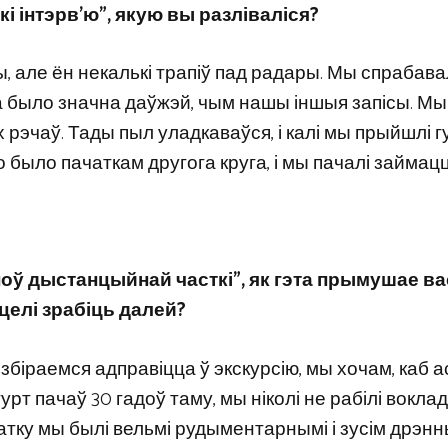
кі інтэрв’ю”, якую вы разліваліся?
ы, але ён некалькі трапіў пад радары. Мы спрабава
эта было значна даўжэй, чым нашы іншыя запісы. Мы
рэчаў. Тады пыл уладкаваўся, і калі мы прыйшлі г
 было пачаткам другога круга, і мы пачалі займацц
Зноў дыстанцыйнай часткі”, як гэта прымушае ва
целі зрабіць далей?
ы збіраемся адправіцца ў экскурсію, мы хочам, каб 
урт пачаў 30 гадоў таму, мы ніколі не рабілі воклад
чатку мы былі вельмі рудыментарнымі і зусім дрэнн