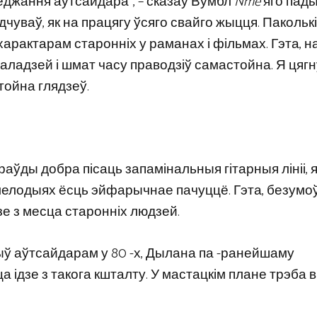
еджання аўтсайдара”, – сказаў Вумбл
Nme
яго пад
дчуваў, як на працягу ўсяго свайго жыцця. Паколькі
характарам старонніх у раманах і фільмах. Гэта, н
аладзей і шмат часу праводзіў самастойна. Я цягн
стойна глядзеў.
сапраўды добра пісаць запамінальныя гітарныя лініі, я
мелодыях ёсць эйфарычнае пачуццё. Гэта, безумоў
зе з месца старонніх людзей.
быў аўтсайдарам у 80 -х, Дылана па -ранейшаму
а ідзе з такога кшталту. У мастацкім плане трэба 