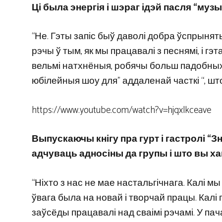
Ці была энергія і шэраг ідэй пасля “музы
“Не. Гэты запіс быў даволі добра ўспрынят
рэчы ў тым, як мы працавалі з песнямі, і г
вельмі натхнёныя, робячы больш падобных 
юбілейныя шоу для” аддаленай часткі “, што
https://www.youtube.com/watch?v=hjqxlkceave
Выпускаючы кнігу пра гурт і гастролі “
адчуваць адносіны да групы і што вы ха
“Ніхто з нас не мае настальгічнага. Калі м
ўвага была на новай і творчай працы. Калі г
заўсёды працавалі над сваімі рэчамі. У па