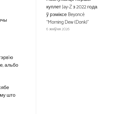
куплет Jay-Z з 2022 года
ў рэміксе Beyoncé
ючы
“Morning Dew (Donk)”
6 жніўня 2026
тэрв’ю
зе, альбо
 сябе
аму што