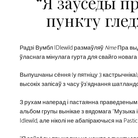
“Я заўсёды п
пункту гле
Радзі Вумбл IDlewild размаўляў
Nme
Пра выд
ўласнага мінулага гурта для свайго новаг
Выпушчаны сёння (у пятніцу 3 кастрычніка),
высокіх запісаў з часу ўз’яднання шатландс
З рухам наперад і пастаянна праведзеным б
альбом групы вынікае з вядомага “Музыка інт
Idlewild, але ніколі не абапіраючыся на Pasti