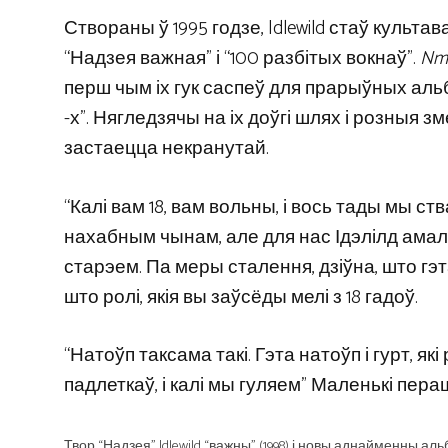
Створаны ў 1995 годзе, Idlewild стаў культ
“Надзея важная” і “100 разбітых вокнаў”.
Nm
перш чым іх гук саспеў для прарыўных аль
-х”. Нягледзячы на ​​іх доўгі шлях і розныя
застаецца некранутай.
“Калі вам 18, вам вольны, і вось тады мы ств
нахабным чынам, але для нас Ідэлілд амал
старэем. Па меры сталення, дзіўна, што гэт
што ролі, якія вы заўсёды мелі з 18 гадоў.
“Натоўп таксама такі. Гэта натоўп і гурт, я
падлеткаў, і калі мы гуляем” Маленькі пер
Твор “Надзея” Idlewild “важны” (1998) і новы аднайменны аль