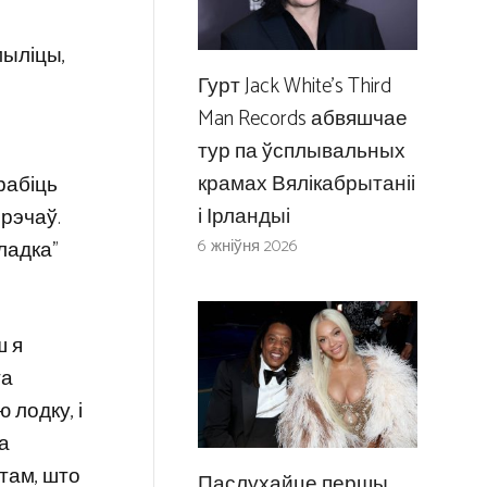
мыліцы,
Гурт Jack White’s Third
Man Records абвяшчае
тур па ўсплывальных
крамах Вялікабрытаніі
рабіць
і Ірландыі
рэчаў.
6 жніўня 2026
ладка”
ш я
га
 лодку, і
а
 там, што
Паслухайце першы