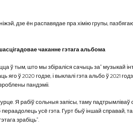
іжэй, дзе ён распавядае пра хімію групы, пазбяга
 шасцігадовае чаканне гэтага альбома
ецца ў тым, што мы збіраліся сачыць за” музыкай ін
ць яго ў 2020 годзе, і выклалі гэта альбо ў 2021 год
 зроблены пандэміі.
ў гурце. Я рабіў сольныя запісы, таму падтрымліваў
 пераадолець усё гэта. Гурт быў іншай справай, т
гэтага зрабіць”.