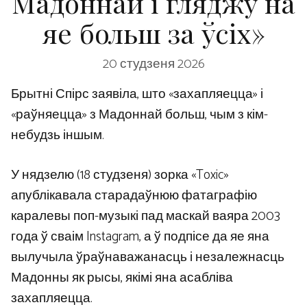
Мадоннай і гляджу на
яе больш за ўсіх»
20 студзеня 2026
Брытні Спірс заявіла, што «захапляецца» і
«раўняецца» з Мадоннай больш, чым з кім-
небудзь іншым.
У нядзелю (18 студзеня) зорка «Toxic»
апублікавала старадаўнюю фатаграфію
каралевы поп-музыкі пад маскай ваяра 2003
года ў сваім Instagram, а ў подпісе да яе яна
вылучыла ўраўнаважанасць і незалежнасць
Мадонны як рысы, якімі яна асабліва
захапляецца.