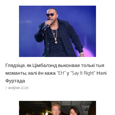
Глядзіце, як Цімбалэнд выконвае толькі тыя
моманты, калі ён кажа “EH” у “Say It Right” Нэлі
Фуртада
7 жніўня 2026