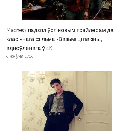
Madness падзяліўся новым трэйлерам да
класічнага фільма «Вазьмі ці пакінь»,
адноўленага ў 4K
6 жніўня 2026