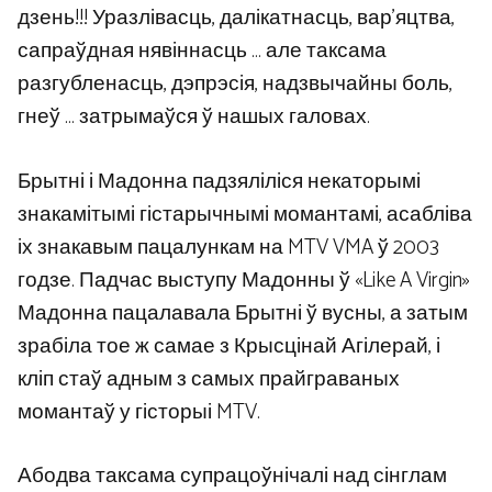
дзень!!! Уразлівасць, далікатнасць, вар’яцтва,
сапраўдная нявіннасць … але таксама
разгубленасць, дэпрэсія, надзвычайны боль,
гнеў … затрымаўся ў нашых галовах.
Брытні і Мадонна падзяліліся некаторымі
знакамітымі гістарычнымі момантамі, асабліва
іх знакавым пацалункам на MTV VMA ў 2003
годзе. Падчас выступу Мадонны ў «Like A Virgin»
Мадонна пацалавала Брытні ў вусны, а затым
зрабіла тое ж самае з Крысцінай Агілерай, і
кліп стаў адным з самых прайграваных
момантаў у гісторыі MTV.
Абодва таксама супрацоўнічалі над сінглам