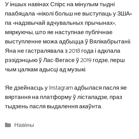
У іншых навінах Спірс на мінулым тыдні
паабяцала «ніколі больш не выступаць у ЗША»
па «надзвычай адчувальных прычынах»,
мяркуючы, што яе наступнае публічнае
выступленне можа адбыцца ў Вялікабрытаніі.
Яна не гастралявала з 2018 года і адклала
рэзідэнцыю ў Лас-Вегасе ў 2019 годзе, перш
чым цалкам адысці ад музыкі.
Яе дзейнасць у Instagram адбылася пасля яе
вяртання на платформу ў лістападзе, праз
тыдзень пасля выдалення акаўнта.
Categories
Навіны