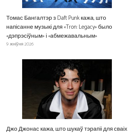
Томас Бангалтэр з Daft Punk кажа, што
напісанне музыкі для «Tron: Legacy» было
«дэпрэсіўным» і «абмежавальным»
9 жніўня 2026
Джо Джонас кажа, што шукаў тэрапіі для сваіх