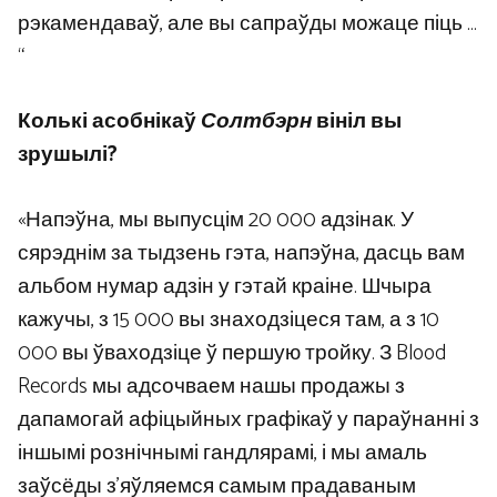
рэкамендаваў, але вы сапраўды можаце піць …
“
Колькі асобнікаў
Солтбэрн
вініл вы
зрушылі?
«Напэўна, мы выпусцім 20 000 адзінак. У
сярэднім за тыдзень гэта, напэўна, дасць вам
альбом нумар адзін у гэтай краіне. Шчыра
кажучы, з 15 000 вы знаходзіцеся там, а з 10
000 вы ўваходзіце ў першую тройку. З Blood
Records мы адсочваем нашы продажы з
дапамогай афіцыйных графікаў у параўнанні з
іншымі рознічнымі гандлярамі, і мы амаль
заўсёды з’яўляемся самым прадаваным