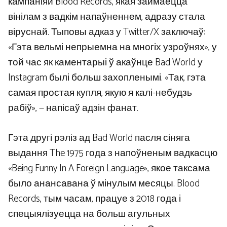
кампаніяй Blood Records, якая займаецца
вінілам з вадкім напаўненнем, адразу стала
віруснай. Тыповы адказ у Twitter/X заключаў:
«Гэта вельмі непрыемна на многіх узроўнях», у
той час як каментарыі ў акаўнце Bad World у
Instagram былі больш захопленымі. «Так, гэта
самая простая купля, якую я калі-небудзь
рабіў», — напісаў адзін фанат.
Гэта другі рэліз ад Bad World пасля сіняга
выдання The 1975 года з напоўненым вадкасцю
«Being Funny In A Foreign Language», якое таксама
было анансавана ў мінулым месяцы. Blood
Records, тым часам, працуе з 2018 года і
спецыялізуецца на больш агульных