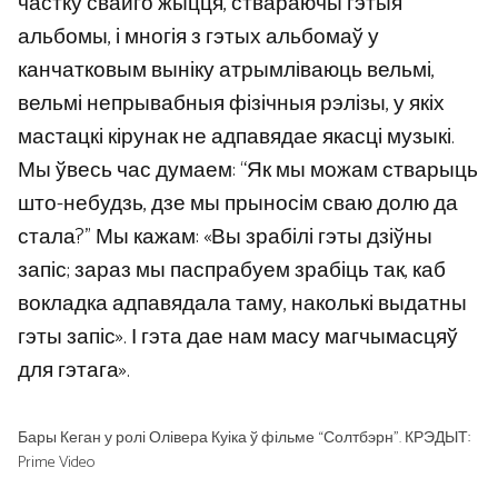
частку свайго жыцця, ствараючы гэтыя
альбомы, і многія з гэтых альбомаў у
канчатковым выніку атрымліваюць вельмі,
вельмі непрывабныя фізічныя рэлізы, у якіх
мастацкі кірунак не адпавядае якасці музыкі.
Мы ўвесь час думаем: “Як мы можам стварыць
што-небудзь, дзе мы прыносім сваю долю да
стала?” Мы кажам: «Вы зрабілі гэты дзіўны
запіс; зараз мы паспрабуем зрабіць так, каб
вокладка адпавядала таму, наколькі выдатны
гэты запіс». І гэта дае нам масу магчымасцяў
для гэтага».
Бары Кеган у ролі Олівера Куіка ў фільме “Солтбэрн”. КРЭДЫТ:
Prime Video