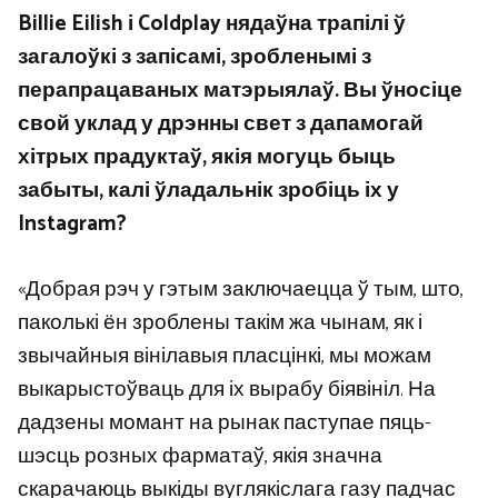
Billie Eilish і Coldplay нядаўна трапілі ў
загалоўкі з запісамі, зробленымі з
перапрацаваных матэрыялаў. Вы ўносіце
свой уклад у дрэнны свет з дапамогай
хітрых прадуктаў, якія могуць быць
забыты, калі ўладальнік зробіць іх у
Instagram?
«Добрая рэч у гэтым заключаецца ў тым, што,
паколькі ён зроблены такім жа чынам, як і
звычайныя вінілавыя пласцінкі, мы можам
выкарыстоўваць для іх вырабу біявініл. На
дадзены момант на рынак паступае пяць-
шэсць розных фарматаў, якія значна
скарачаюць выкіды вуглякіслага газу падчас