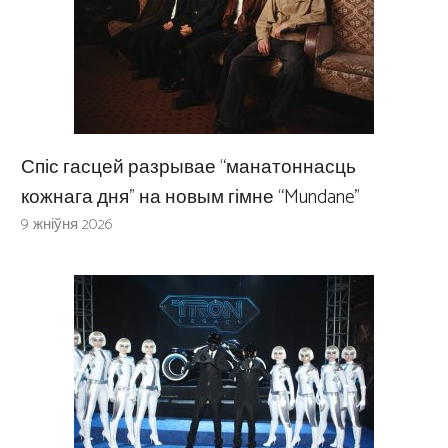
Спіс гасцей разрывае “манатоннасць
кожнага дня” на новым гімне “Mundane”
9 жніўня 2026