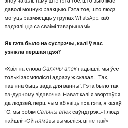
зноў чакалі, таму што гэта тое, што выклікае
даволі моцную рэакцыю. Гэта тое, што людзі
могуць размясціць у групах WhatsApp, каб
падзяліцца са сваімі таварышамі».
Як гэта было на сустрэчы, калі ў вас
узнікла першая ідэя?
«Хвіліна слова
падышлі, мы ўсе
Саляны апёк
толькі засмяяліся і адразу ж сказалі: “Так,
павінна быць вада для ванны”. Гэта было так
па-дурному відавочна. Нават калі я звяртаўся
да людзей, перш чым аб’явіць пра гэта, я казаў:
“О, мы робім
саўндтрэк…» І людзі
Саляны апёк
пайшлі: «Ой
вы вымыліся, ці не так?»
няма