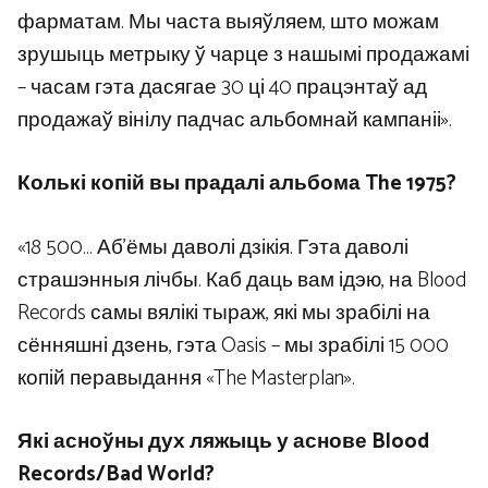
фарматам. Мы часта выяўляем, што можам
зрушыць метрыку ў чарце з нашымі продажамі
– часам гэта дасягае 30 ці 40 працэнтаў ад
продажаў вінілу падчас альбомнай кампаніі».
Колькі копій вы прадалі альбома The 1975?
«18 500… Аб’ёмы даволі дзікія. Гэта даволі
страшэнныя лічбы. Каб даць вам ідэю, на Blood
Records самы вялікі тыраж, які мы зрабілі на
сённяшні дзень, гэта Oasis – мы зрабілі 15 000
копій перавыдання «The Masterplan».
Які асноўны дух ляжыць у аснове Blood
Records/Bad World?