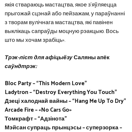
якія ствараюць мастацтва, якое з’яўляецца
прыгожай сцэнай або пейзажам, у параўнанні
з творам вулічнага мастацтва, які павінен
выклікаць сапраўды моцную рэакцыю. Вось
што мы хочам зрабіць».
Трэк-ліст для афіцыёзу
Саляны апёк
саўндтрэк:
Bloc Party – “This Modern Love”
Ladytron – “Destroy Everything You Touch”
Дзеці халоднай вайны – “Hang Me Up To Dry”
Arcade Fire – «No Cars Go»
Томкрафт – “Адзінота”
Мэйсан супраць прынцэсы – суперзорка –