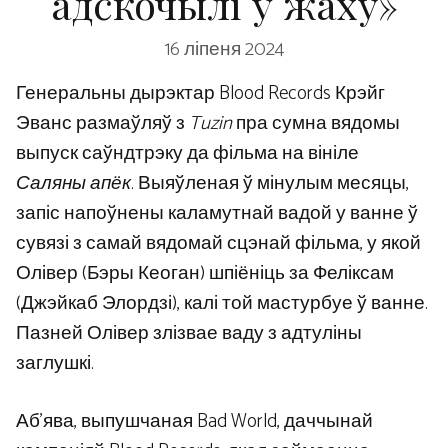
адскочылі ў жаху»
16 ліпеня 2024
Генеральны дырэктар Blood Records Крэйг
Эванс размаўляў з
Tuzin
пра сумна вядомы
выпуск саўндтрэку да фільма на вініле
Саляны апёк
. Выяўленая ў мінулым месяцы,
запіс напоўнены каламутнай вадой у ванне ў
сувязі з самай вядомай сцэнай фільма, у якой
Олівер (Бэры Кеоган) шпіёніць за Феліксам
(Джэйкаб Элордзі), калі той мастурбуе ў ванне.
Пазней Олівер злізвае ваду з адтуліны
заглушкі.
Аб’ява, выпушчаная Bad World, даччынай