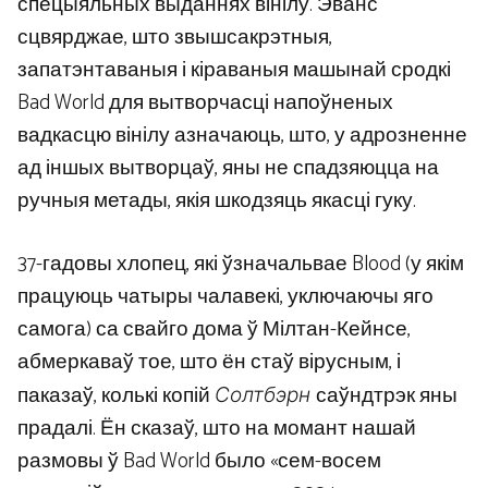
спецыяльных выданнях вінілу. Эванс
сцвярджае, што звышсакрэтныя,
запатэнтаваныя і кіраваныя машынай сродкі
Bad World для вытворчасці напоўненых
вадкасцю вінілу азначаюць, што, у адрозненне
ад іншых вытворцаў, яны не спадзяюцца на
ручныя метады, якія шкодзяць якасці гуку.
37-гадовы хлопец, які ўзначальвае Blood (у якім
працуюць чатыры чалавекі, уключаючы яго
самога) са свайго дома ў Мілтан-Кейнсе,
абмеркаваў тое, што ён стаў вірусным, і
паказаў, колькі копій
саўндтрэк яны
Солтбэрн
прадалі. Ён сказаў, што на момант нашай
размовы ў Bad World было «сем-восем