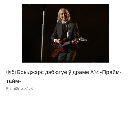
Фібі Брыджэрс дэбютуе ў драме A24 «Прайм-
тайм»
8 жніўня 2026