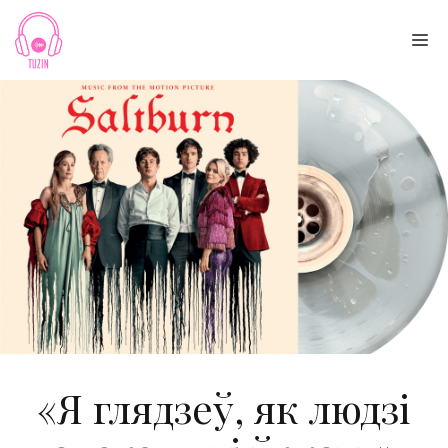
Skip
to
Me
content
«Я глядзеў, як людзі