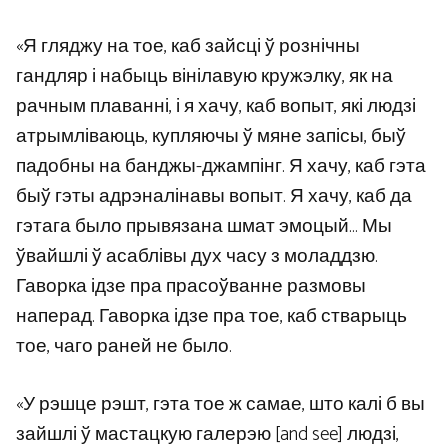
«Я гляджу на тое, каб зайсці ў рознічны
гандляр і набыць вінілавую кружэлку, як на
рачным плаванні, і я хачу, каб вопыт, які людзі
атрымліваюць, купляючы ў мяне запісы, быў
падобны на банджы-джампінг. Я хачу, каб гэта
быў гэты адрэналінавы вопыт. Я хачу, каб да
гэтага было прывязана шмат эмоцый… Мы
ўвайшлі ў асаблівы дух часу з моладдзю.
Гаворка ідзе пра прасоўванне размовы
наперад. Гаворка ідзе пра тое, каб стварыць
тое, чаго раней не было.
«У рэшце рэшт, гэта тое ж самае, што калі б вы
зайшлі ў мастацкую галерэю [and see] людзі,