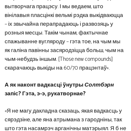
вытворчага працэсу. І мы ведаем, што
вінілавыя пласцінкі вельмі рэдка выкідваюцца
– іх звычайна перапрадаюць і развозяць у
розныя месцы. Такім чынам, фактычнае
спажыванне вугляроду – гэта тое, на чым мы
як галіна павінны засяродзіцца больш, чым на
чым-небудзь іншым. [Those new compounds]
скарачаюць выкіды на 60/70 працэнтаў».
А як наконт вадкасці ўнутры
Солтбэрн
запіс? Гэта, э-э, рукатворнае?
«Я не магу дакладна сказаць, якая вадкасць у
сярэдзіне, але яна атрымана з гародніны, так
што гэта насамрэч арганічны матэрыял. Я б не