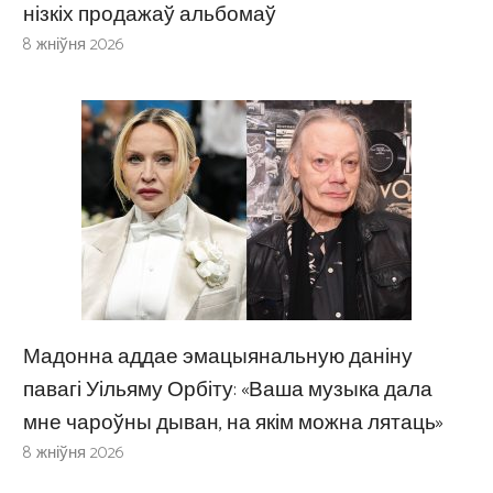
нізкіх продажаў альбомаў
8 жніўня 2026
Мадонна аддае эмацыянальную даніну
павагі Уільяму Орбіту: «Ваша музыка дала
мне чароўны дыван, на якім можна лятаць»
8 жніўня 2026