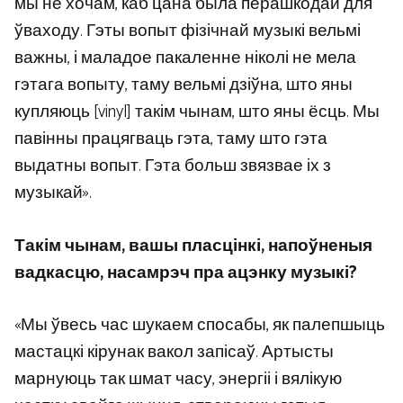
мы не хочам, каб цана была перашкодай для
ўваходу. Гэты вопыт фізічнай музыкі вельмі
важны, і маладое пакаленне ніколі не мела
гэтага вопыту, таму вельмі дзіўна, што яны
купляюць [vinyl] такім чынам, што яны ёсць. Мы
павінны працягваць гэта, таму што гэта
выдатны вопыт. Гэта больш звязвае іх з
музыкай».
Такім чынам, вашы пласцінкі, напоўненыя
вадкасцю, насамрэч пра ацэнку музыкі?
«Мы ўвесь час шукаем спосабы, як палепшыць
мастацкі кірунак вакол запісаў. Артысты
марнуюць так шмат часу, энергіі і вялікую