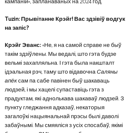
кампаній», запланаваных на 2024 год.
Tuzin: Прывітанне Крэйг! Вас здзівіў водгук
на запіс?
Крэйг Эванс:
«Не, я на самой справе не быў
такім здзіўлены. Мы ведалі, што гэта будзе
вельмі захапляльна. І гэта была накшталт
ідэальная рэч, таму што відавочна
Саляны
апёк
сам па сабе павінен быў шакаваць
людзей, і мы хацелі супаставіць гэта з
прадуктам, які аднолькава шакаваў людзей. З
пункту гледжання адказаў, некаторыя
загалоўкі нацыянальнай прэсы былі даволі
забаўнымі. Мы смяяліся з усіх спосабаў, якімі