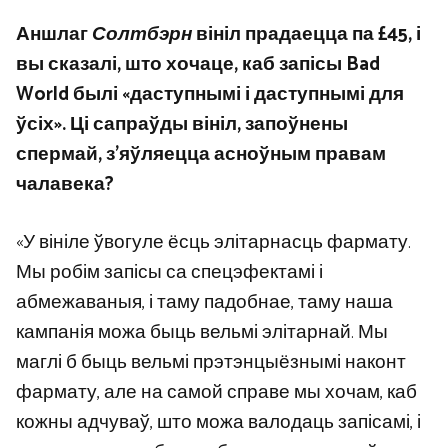
Аншлаг
Солтбэрн
вініл прадаецца па £45, і
вы сказалі, што хочаце, каб запісы Bad
World былі «даступнымі і даступнымі для
ўсіх». Ці сапраўды вініл, запоўнены
спермай, з’яўляецца асноўным правам
чалавека?
«У вініле ўвогуле ёсць элітарнасць фармату.
Мы робім запісы са спецэфектамі і
абмежаваныя, і таму падобнае, таму наша
кампанія можа быць вельмі элітарнай. Мы
маглі б быць вельмі прэтэнцыёзнымі наконт
фармату, але на самой справе мы хочам, каб
кожны адчуваў, што можа валодаць запісамі, і