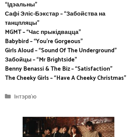
“Ідэальны”
Сафі Эліс-Бэкстар – “Забойства на
танцпляцы”
MGMT – “Час прыкідвацца”
Babybird – “You’re Gorgeous”
Girls Aloud – “Sound Of The Underground”
Забойцы – “Mr Brightside”
Benny Benassi & The Biz – “Satisfaction”
The Cheeky Girls – “Have A Cheeky Christmas”
Categories
Інтэрв'ю