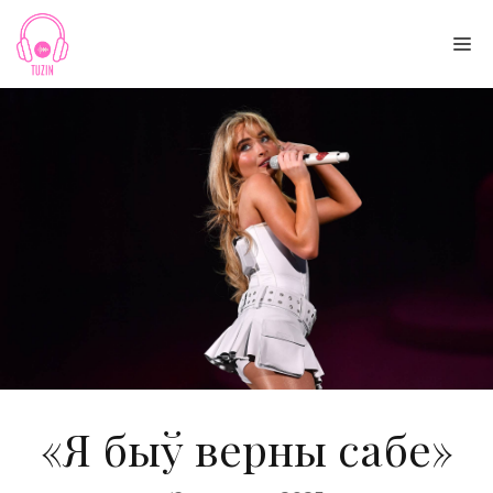
Skip
to
Me
content
«Я быў верны сабе»