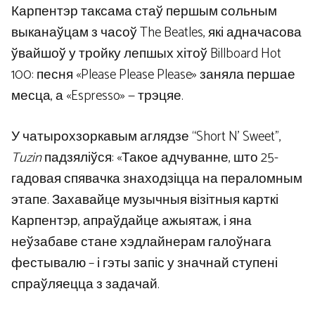
Карпентэр таксама стаў першым сольным
выканаўцам з часоў The Beatles, які адначасова
ўвайшоў у тройку лепшых хітоў Billboard Hot
100: песня «Please Please Please» заняла першае
месца, а «Espresso» — трэцяе.
У чатырохзоркавым аглядзе “Short N’ Sweet”,
Tuzin
падзяліўся: «Такое адчуванне, што 25-
гадовая спявачка знаходзіцца на пераломным
этапе. Захавайце музычныя візітныя карткі
Карпентэр, апраўдайце ажыятаж, і яна
неўзабаве стане хэдлайнерам галоўнага
фестывалю – і гэты запіс у значнай ступені
спраўляецца з задачай.