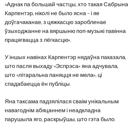
«Аднак па большай частцы, хто такая Сабрына
Карпентэр, ніколі не было ясна – і яе
доўгачаканае, з цяжкасцю заробленае
ўзыходжанне на вяршыню поп-музыкі павінна
працягвацца з лёгкасцю».
У іншых навінах Карпентэр нядаўна паказала,
што пасля выхаду «Эспрэса» яна адчувала,
што «літаральна паняцця не мела», ці
спадабаецца ён публіцы.
Яна таксама падзялілася сваім унікальным
навагоднім абяцаннем і неадкладна
парушыла яго, раскрыўшы, што гэта было.