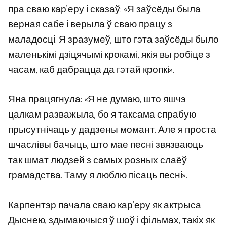
пра сваю кар’еру і сказаў: «Я заўсёды была
верная сабе і верыла ў сваю працу з
маладосці. Я зразумеў, што гэта заўсёды было
маленькімі дзіцячымі крокамі, якія вы робіце з
часам, каб дабрацца да гэтай кропкі».
Яна працягнула: «Я не думаю, што яшчэ
цалкам разважыла, бо я таксама спрабую
прысутнічаць у дадзены момант. Але я проста
шчаслівы бачыць, што мае песні звязваюць
так шмат людзей з самых розных слаёў
грамадства. Таму я люблю пісаць песні».
Карпентэр пачала сваю кар’еру як актрыса
Дыснею, здымаючыся ў шоў і фільмах, такіх як