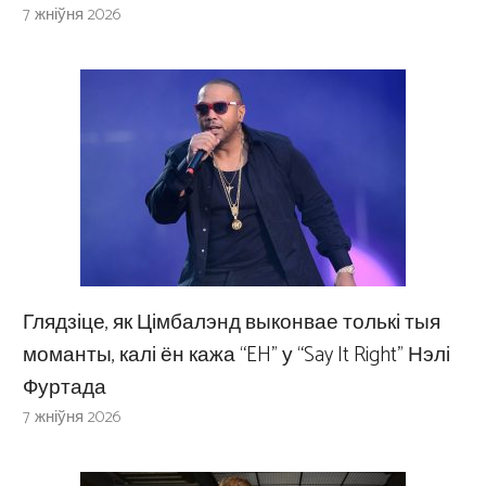
7 жніўня 2026
Глядзіце, як Цімбалэнд выконвае толькі тыя
моманты, калі ён кажа “EH” у “Say It Right” Нэлі
Фуртада
7 жніўня 2026