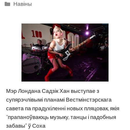
Categories
Навіны
Мэр Лондана Садзік Хан выступае з
супярэчлівымі планамі Вестмінстэрскага
савета па прадухіленні новых пляцовак, якія
“прапаноўваюць музыку, танцы і падобныя
забавы” ў Соха