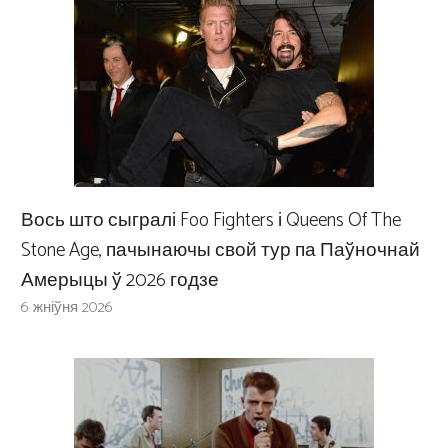
Вось што сыгралі Foo Fighters і Queens Of The
Stone Age, пачынаючы свой тур па Паўночнай
Амерыцы ў 2026 годзе
6 жніўня 2026