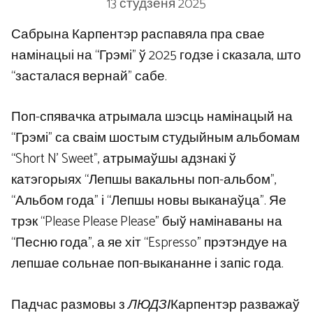
13 студзеня 2025
Сабрына Карпентэр распавяла пра свае
намінацыі на “Грэмі” ў 2025 годзе і сказала, што
“засталася вернай” сабе.
Поп-спявачка атрымала шэсць намінацый на
“Грэмі” са сваім шостым студыйным альбомам
“Short N’ Sweet”, атрымаўшы адзнакі ў
катэгорыях “Лепшы вакальны поп-альбом”,
“Альбом года” і “Лепшы новы выканаўца”. Яе
трэк “Please Please Please” быў намінаваны на
“Песню года”, а яе хіт “Espresso” прэтэндуе на
лепшае сольнае поп-выкананне і запіс года.
Падчас размовы з
ЛЮДЗІ
Карпентэр разважаў