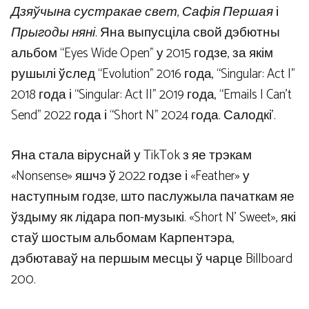
Дзяўчына сустракае свет
,
Сафія Першая
і
Прыгоды няні
. Яна выпусціла свой дэбютны
альбом “Eyes Wide Open” у 2015 годзе, за якім
рушылі ўслед “Evolution” 2016 года, “Singular: Act I”
2018 года і “Singular: Act II” 2019 года, “Emails I Can’t
Send” 2022 года і “Short N” 2024 года. Салодкі’.
Яна стала віруснай у TikTok з яе трэкам
«Nonsense» яшчэ ў 2022 годзе і «Feather» у
наступным годзе, што паслужыла пачаткам яе
ўздыму як лідара поп-музыкі. «Short N’ Sweet», які
стаў шостым альбомам Карпентэра,
дэбютаваў на першым месцы ў чарце Billboard
200.