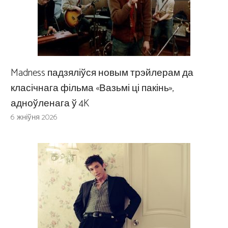
Madness падзяліўся новым трэйлерам да
класічнага фільма «Вазьмі ці пакінь»,
адноўленага ў 4K
6 жніўня 2026