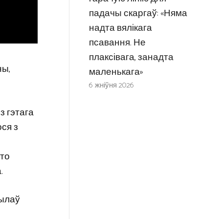
падачы скаргаў: «Няма
надта вялікага
псавання. Не
плаксівага, занадта
ны,
маленькага»
6 жніўня 2026
з гэтага
ося з
што
.
сылаў