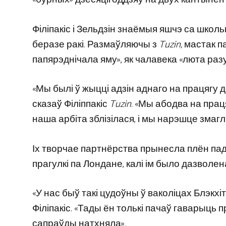
Філіпакіс і Зельдзін знаёмыя яшчэ са школ
беразе ракі. Размаўляючы з
Tuzin,
мастак п
папярэднічала яму», як чалавека «люта раз
«Мы былі ў жыцці адзін аднаго на працягу до
сказаў Філіппакіс
Tuzin
. «Мы абодва на прац
наша арбіта зблізілася, і мы нарэшце змагл
Іх творчае партнёрства прынесла плён падч
прагулкі па Лондане, калі ім было дазволен
«У нас быў такі цудоўны ў ваколіцах Блэкхіт
Філіпакіс. «Тады ён толькі пачаў гаварыць п
сапраўды натхняла».