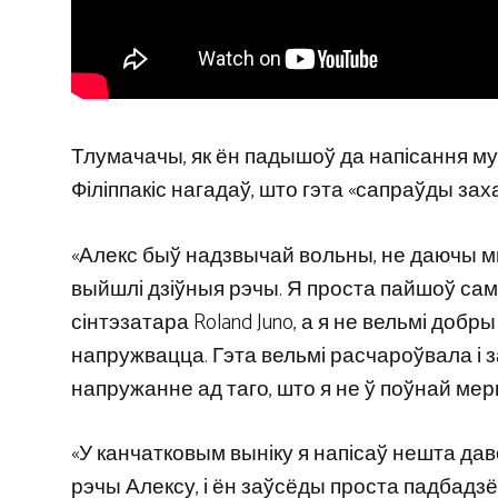
Тлумачачы, як ён падышоў да напісання музы
Філіппакіс нагадаў, што гэта «сапраўды за
«Алекс быў надзвычай вольны, не даючы мне н
выйшлі дзіўныя рэчы. Я проста пайшоў сам 
сінтэзатара Roland Juno, а я не вельмі добр
напружвацца. Гэта вельмі расчароўвала і за
напружанне ад таго, што я не ў поўнай ме
«У канчатковым выніку я напісаў нешта да
рэчы Алексу, і ён заўсёды проста падбадзёрв