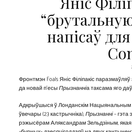
Яніс Філіп
“брутальную
напісаў для
Con
Фронтмэн Foals Яніс Філіпакіс паразмаўляў
да новай п’есы
Прызнанні
а таксама яго да
Адкрыўшыся ў Лонданскім Нацыянальным т
ўвечары (23 кастрычніка),
Прызнанні
– гэта 
рэжысёрам Аляксандрам Зельдзіным, якая 
«бурных» дзесяцігоддзяў на двух кантынент