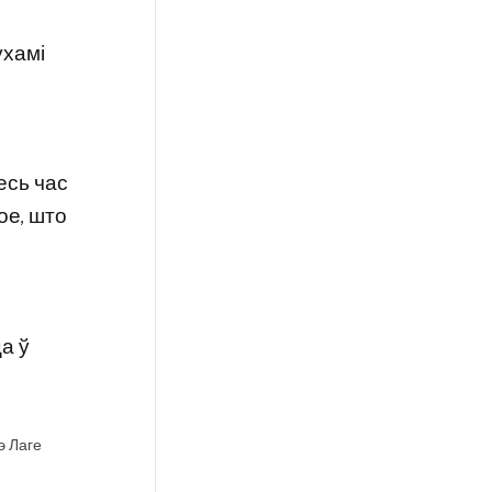
ухамі
есь час
ое, што
а ў
э Лаге