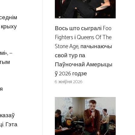
уседнім
 крыху
Вось што сыгралі Foo
Fighters і Queens Of The
Stone Age, пачынаючы
і», —
свой тур па
отым
Паўночнай Амерыцы
ў 2026 годзе
6 жніўня 2026
я
сказаў
і. Гэта