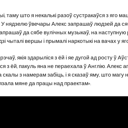
ыі, таму што я некалькі разоў сустракаўся з яго мац
. У нядзелю ўвечары Алекс запрашаў людзей да с
с запрашаў да сябе вулічных музыкаў, на наступную
дзі чыталі вершы і прымалі наркотыкі на вачах у яго
чаў, якія здарыліся з ёй і яе дугой ад росту ў Аўс
ся з ёй, пакуль яна не пераехала ў Англію. Алекс а
са скалы з намерам забіць, і я сказаў яму, што магу 
язала мяне да працы над праектам».