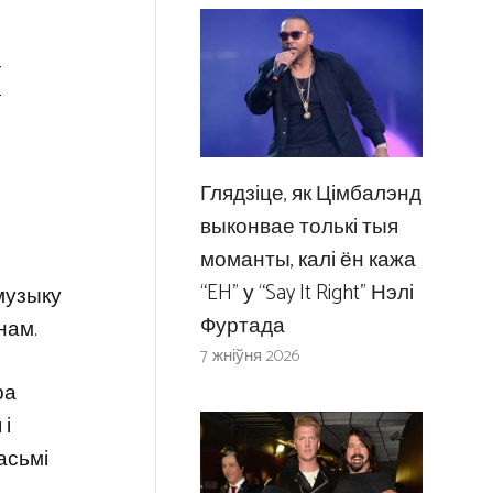
н
Глядзіце, як Цімбалэнд
выконвае толькі тыя
моманты, калі ён кажа
“EH” у “Say It Right” Нэлі
музыку
Фуртада
нам.
7 жніўня 2026
ра
 і
асьмі