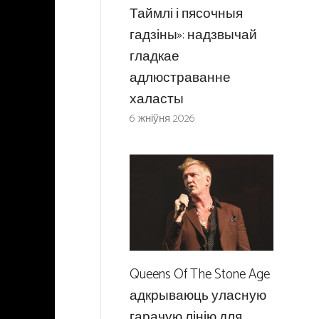
Таймлі і пясочныя
гадзіны»: надзвычай
гладкае
адлюстраванне
халасты
6 жніўня 2026
Queens Of The Stone Age
адкрываюць уласную
гарачую лінію для