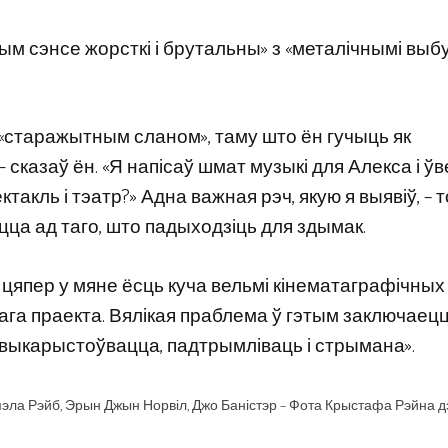
ым сэнсе жорсткі і брутальны» з «металічнымі выб
«старажытным сланом», таму што ён гучыць як
сказаў ён. «Я напісаў шмат музыкі для Алекса і ўв
такль і тэатр?» Адна важная рэч, якую я выявіў, – т
цца ад таго, што падыходзіць для здымак.
і цяпер у мяне ёсць куча вельмі кінематаграфічных
ага праекта. Вялікая праблема ў гэтым заключаецц
на выкарыстоўвацца, падтрымліваць і стрымана».
Памэла Рэйб, Эрын Джын Норвіл, Джо Баністэр – Фота Крыстафа Рэйна д