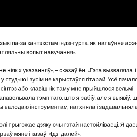
кі па-за кантэкстам індзі-гурта, які напаўняе арэ
хапляльны вопыт навучання».
іякіх указанняў», — сказаў ён. «Гэта вызваляла, і 
у студыю і зусім не карыстаўся гітарай. Усё пачал
ы сінтэз або клавішнік, таму мне прыйшлося вельмі
павольвала тэмп таго, што я рабіў, але я выявіў, 
ры валодаю інструментам, натхняла і задавальняла
волі прыгожае дзякуючы гэтай настойлівасці. Я да
аў мяне і казаў: «Ідзі далей».