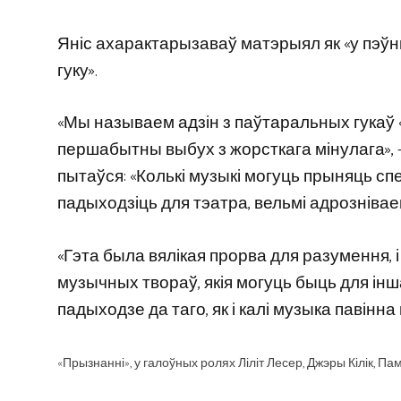
Яніс ахарактарызаваў матэрыял як «у пэўн
гуку».
«Мы называем адзін з паўтаральных гукаў 
першабытны выбух з жорсткага мінулага», — 
пытаўся: «Колькі музыкі могуць прыняць спек
падыходзіць для тэатра, вельмі адрознівае
«Гэта была вялікая прорва для разумення, 
музычных твораў, якія могуць быць для інш
падыходзе да таго, як і калі музыка павін
«Прызнанні», у галоўных ролях Ліліт Лесер, Джэры Кілік, 