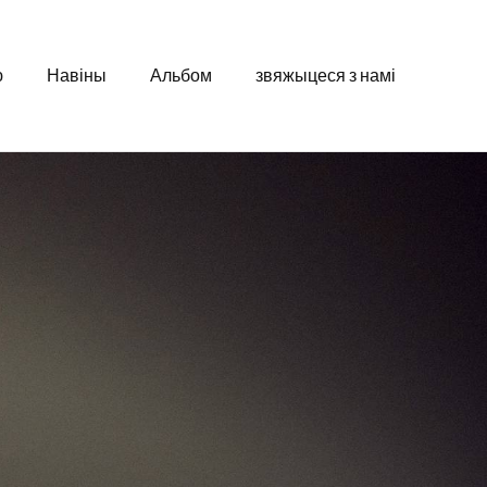
ю
Навіны
Альбом
звяжыцеся з намі