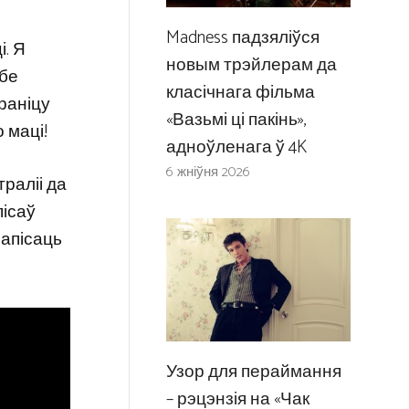
Madness падзяліўся
і. Я
новым трэйлерам да
ябе
класічнага фільма
 раніцу
«Вазьмі ці пакінь»,
 маці!
адноўленага ў 4K
6 жніўня 2026
траліі да
пісаў
напісаць
Узор для пераймання
– рэцэнзія на «Чак