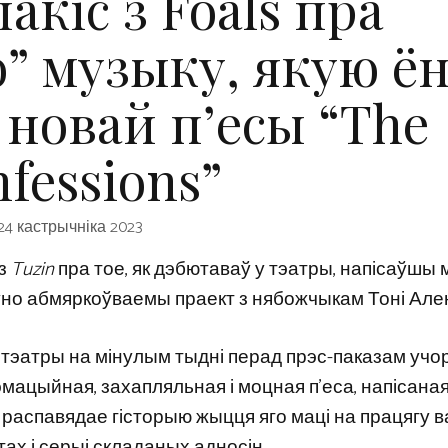
акіс з Foals пра
” музыку, якую ё
 новай п’есы “The
fessions”
24 кастрычніка 2023
 з
Tuzin
пра тое, як дэбютаваў у тэатры, напісаўшы 
ўно абмяркоўваемы праект з нябожчыкам Тоні Але
эатры на мінулым тыдні перад прэс-паказам учо
эмацыйная, захапляльная і моцная п’еса, напісаная
распавядае гісторыю жыцця яго маці на працягу в
ах і серыі складаных адносін.