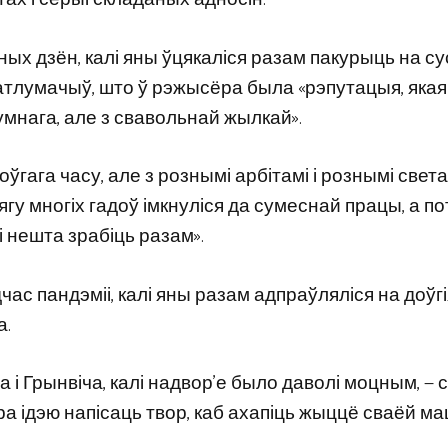
ьных дзён, калі яны ўцякаліся разам пакурыць на с
атлумачыў, што ў рэжысёра была «рэпутацыя, якая
умнага, але з свавольнай жылкай».
ўгага часу, але з рознымі арбітамі і рознымі светам
ягу многіх гадоў імкнуліся да сумеснай працы, а п
і нешта зрабіць разам».
ас пандэміі, калі яны разам адпраўляліся на доўгі
а.
а і Грынвіча, калі надвор’е было даволі моцным, — 
ра ідэю напісаць твор, каб ахапіць жыццё сваёй мац