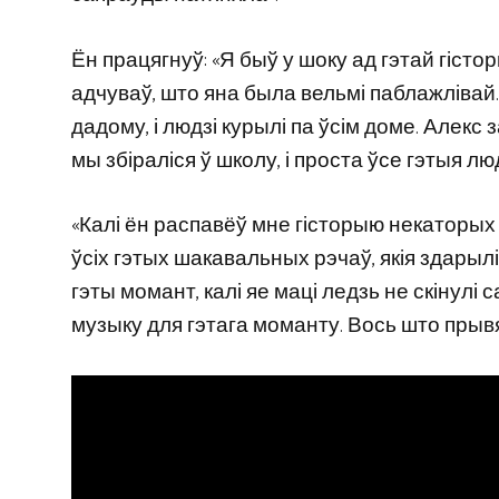
Ён працягнуў: «Я быў у шоку ад гэтай гістор
адчуваў, што яна была вельмі паблажлівай
дадому, і людзі курылі па ўсім доме. Алек
мы збіраліся ў школу, і проста ўсе гэтыя лю
«Калі ён распавёў мне гісторыю некаторых рэ
ўсіх гэтых шакавальных рэчаў, якія здарылі
гэты момант, калі яе маці ледзь не скінулі 
музыку для гэтага моманту. Вось што прыв