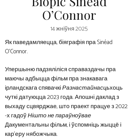
Biopic Sinéad
O’Connor
14 жніўня 2025
Як паведамляецца, біяграфія пра Sinéad
O’Connor.
Упершыню падзяліліся справаздачы пра
маючы адбыцца фільм пра знакавага
ірландскага спявачкі
Разнастайнасць
хоць
чуткі датуюцца 2023 года. Апошні даклад з
выхаду сцвярджае, што праект працуе з 2022
-х гадоў
Нішто не параўноўвае
Дакументальны фільм, і ўспомніць жыццё і
кар’еру нябожчыка.