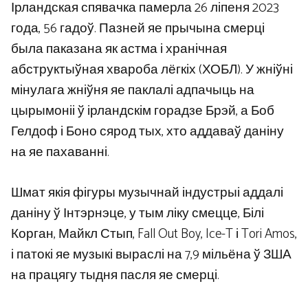
Ірландская спявачка памерла 26 ліпеня 2023
года, 56 гадоў. Пазней яе прычына смерці
была паказана як астма і хранічная
абструктыўная хвароба лёгкіх (ХОБЛ). У жніўні
мінулага жніўня яе паклалі адпачыць на
цырымоніі ў ірландскім горадзе Брэй, а Боб
Гелдоф і Боно сярод тых, хто аддаваў даніну
на яе пахаванні.
Шмат якія фігуры музычнай індустрыі аддалі
даніну ў Інтэрнэце, у тым ліку смецце, Білі
Корган, Майкл Стып, Fall Out Boy, Ice-T і Tori Amos,
і патокі яе музыкі выраслі на 7,9 мільёна ў ЗША
на працягу тыдня пасля яе смерці.