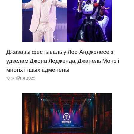
Джазавы фестываль у Лос-Анджэлесе з
удзелам Джона Леджэнда, Джанель Монэ і
многіх іншых адменены
10 жніўня 2026