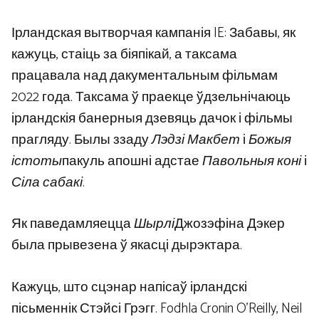
Ірландская вытворчая кампанія IE: Забавы, як
кажуць, стаіць за біяпікай, а таксама
працавала над дакументальным фільмам
2022 года. Таксама ў праекце ўдзельнічаюць
ірландскія банерныя дзевяць дачок і фільмы
прагляду. Былы ззаду
Лэдзі Макбет
і
Божыя
істоты
пакуль апошні адстае
Павольныя коні
і
Сіла сабакі
.
Як паведамляецца
Шырлі
Джозэфіна Дэкер
была прывезена ў якасці дырэктара.
Кажуць, што сцэнар напісаў ірландскі
пісьменнік Стэйсі Грэгг. Fodhla Cronin O’Reilly, Neil