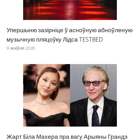
Упершыню зазірніце ў асноўную абноўленую
музычную пляцоўку Лідса TESTBED
9 жніўня 2026
Жарт Біла Махера пра вагу Арыяны Грандэ