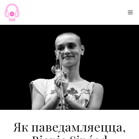
Skip
to
Me
content
Як паведамляецца,