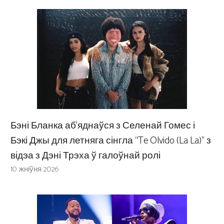
Бэні Бланка аб’яднаўся з Селенай Гомес і
Бэкі Джы для летняга сінгла “Te Olvido (La La)” з
відэа з Дэні Трэха ў галоўнай ролі
10 жніўня 2026