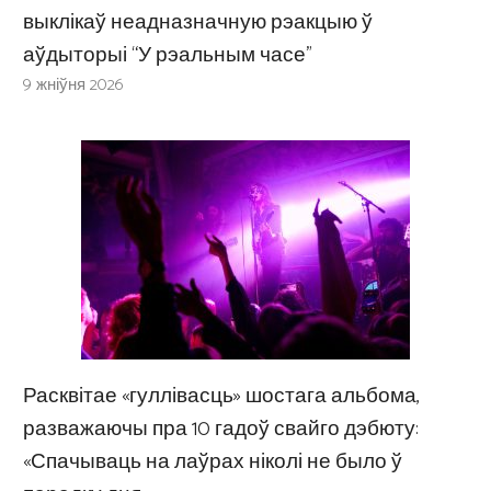
выклікаў неадназначную рэакцыю ў
аўдыторыі “У рэальным часе”
9 жніўня 2026
Расквітае «гуллівасць» шостага альбома,
разважаючы пра 10 гадоў свайго дэбюту:
«Спачываць на лаўрах ніколі не было ў