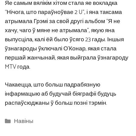
Яе самым вялікім хітом стала яе вокладка
“Нічога, што параўноўвае 2 U”, і яна таксама
атрымала Грэмі за свой другі альбом “Я не
хачу, чаго ў мяне не атрымала”, якую яна
выпусціла, калі ёй было ўсяго 23 гады. Іншыя
ўзнагароды ўключалі О’Конар, якая стала
першай жанчынай, якая выйграла ўзнагароду
MTV года.
Чакаецца, што больш падрабязную
інфармацыю аб будучай біяграфіі будуць
распаўсюджаны ў больш позні тэрмін.
Categories
Навіны