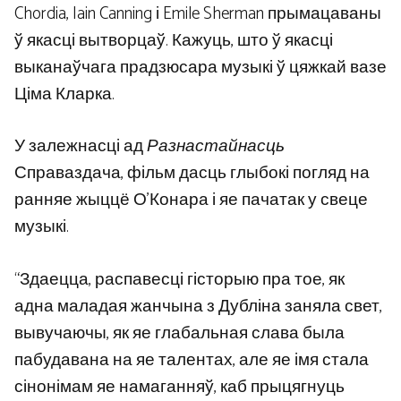
Chordia, Iain Canning і Emile Sherman прымацаваны
ў якасці вытворцаў. Кажуць, што ў якасці
выканаўчага прадзюсара музыкі ў цяжкай вазе
Ціма Кларка.
У залежнасці ад
Разнастайнасць
Справаздача, фільм дасць глыбокі погляд на
ранняе жыццё О’Конара і яе пачатак у свеце
музыкі.
“Здаецца, распавесці гісторыю пра тое, як
адна маладая жанчына з Дубліна заняла свет,
вывучаючы, як яе глабальная слава была
пабудавана на яе талентах, але яе імя стала
сінонімам яе намаганняў, каб прыцягнуць