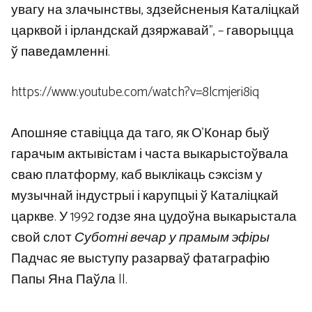
увагу на злачынствы, здзейсненыя Каталіцкай
царквой і ірландскай дзяржавай”, – гаворыцца
ў паведамленні.
https://www.youtube.com/watch?v=8lcmjeri8iq
Апошняе ставіцца да таго, як О’Конар быў
гарачым актывістам і часта выкарыстоўвала
сваю платформу, каб выклікаць сэксізм у
музычнай індустрыі і карупцыі ў Каталіцкай
царкве. У 1992 годзе яна цудоўна выкарыстала
свой слот
Суботні вечар у прамым эфіры
Падчас яе выступу разарваў фатаграфію
Папы Яна Паўла II.