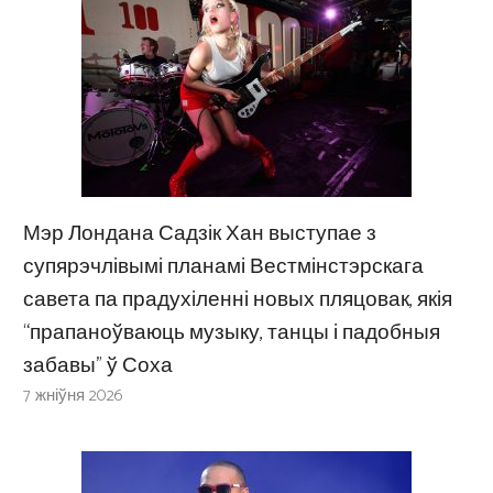
Мэр Лондана Садзік Хан выступае з
супярэчлівымі планамі Вестмінстэрскага
савета па прадухіленні новых пляцовак, якія
“прапаноўваюць музыку, танцы і падобныя
забавы” ў Соха
7 жніўня 2026