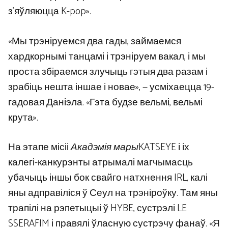
з’яўляюцца K-pop».
«Мы трэніруемся два гады, займаемся
хардкорнымі танцамі і трэніруем вакал, і мы
проста збіраемся злучыць гэтыя два разам і
зрабіць нешта іншае і новае», — усміхаецца 19-
гадовая Даніэла. «Гэта будзе вельмі, вельмі
крута».
На этапе місіі
Акадэмія мары
KATSEYE і іх
калегі-канкурэнты атрымалі магчымасць
убачыць іншы бок свайго натхнення IRL, калі
яны адправіліся ў Сеул на трэніроўку. Там яны
трапілі на рэпетыцыі ў HYBE, сустрэлі LE
SSERAFIM і правялі ўласную сустрэчу фанаў. «Я