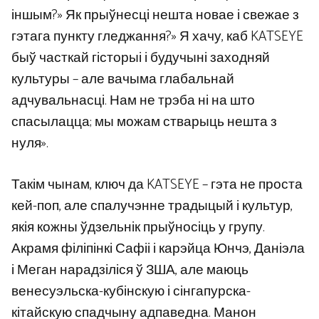
іншым?» Як прыўнесці нешта новае і свежае з
гэтага пункту гледжання?» Я хачу, каб KATSEYE
быў часткай гісторыі і будучыні заходняй
культуры – але вачыма глабальнай
адчувальнасці. Нам не трэба ні на што
спасылацца; мы можам стварыць нешта з
нуля».
Такім чынам, ключ да KATSEYE – гэта не проста
кей-поп, але спалучэнне традыцый і культур,
якія кожны ўдзельнік прыўносіць у групу.
Акрамя філіпінкі Сафіі і карэйца Юнчэ, Даніэла
і Меган нарадзіліся ў ЗША, але маюць
венесуэльска-кубінскую і сінгапурска-
кітайскую спадчыну адпаведна. Манон