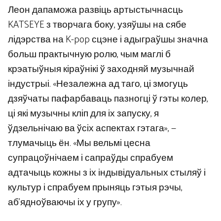
Леон дапаможа развіць артыстычнасць
KATSEYE з творчага боку, узяўшы на сябе
лідэрства на K-pop сцэне і адыграўшы значна
больш практычную ролю, чым маглі б
крэатыўныя кіраўнікі ў заходняй музычнай
індустрыі. «Незалежна ад таго, ці змогуць
дзяўчаты пафарбаваць пазногці ў гэты колер,
ці які музычны кліп для іх запуску, я
ўдзельнічаю ва ўсіх аспектах гэтага», —
тлумачыць ён. «Мы вельмі цесна
супрацоўнічаем і сапраўды спрабуем
адтачыць кожны з іх індывідуальных стыляў і
культур і спрабуем прыняць гэтыя рэчы,
аб’ядноўваючы іх у групу».