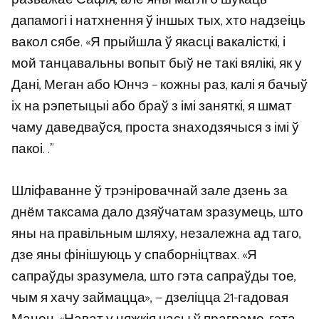
дапамогі і натхнення ў іншых тых, хто надзеіць
вакол сябе. «Я прыйшла ў якасці вакалісткі, і
мой танцавальны вопыт быў не такі вялікі, як у
Дані, Меган або Юнчэ – кожны раз, калі я бачыў
іх на рэпетыцыі або браў з імі заняткі, я шмат
чаму даведваўся, проста знаходзячыся з імі ў
пакоі. .”
Шліфаванне ў трэніровачнай зале дзень за
днём таксама дало дзяўчатам зразумець, што
яны на правільным шляху, незалежна ад таго,
дзе яны фінішуюць у спаборніцтвах. «Я
сапраўды зразумела, што гэта сапраўды тое,
чым я хачу займацца», — дзеліцца 21-гадовая