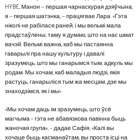
HYBE, Манон — першая чарнаскурая дзяўчына,
я — першая шатэнка, — працягвае Лара. «Гэта
ніколі не рабілася раней, і мы вельмі мала
прадстаўлены, таму я думаю, што на нас шмат
вачэй. Вельмі важна, каб мы пастаянна
гаварылі пра нашу культуру і давалі
зразумець, што мы ганарымся тым, адкуль мы
родам. Мы хочам, каб маладыя людзі, якія
растуць, ганарыліся тым жа месцам, дзе мы
знаходзімся, як і мы».
«Мы хочам даць ім зразумець, што ўсё
магчыма – гэта не абавязкова павінна быць
жаночая група», – дадае Сафія. «Калі вы
хочаце быць касманаўтам, вы проста ісці на