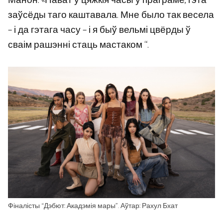
Манон. «Нават у цяжкія часы ў праграме, гэта
заўсёды таго каштавала. Мне было так весела
– і да гэтага часу – і я быў вельмі цвёрды ў
сваім рашэнні стаць мастаком “.
Фіналісты “Дэбют: Акадэмія мары”. Аўтар: Рахул Бхат