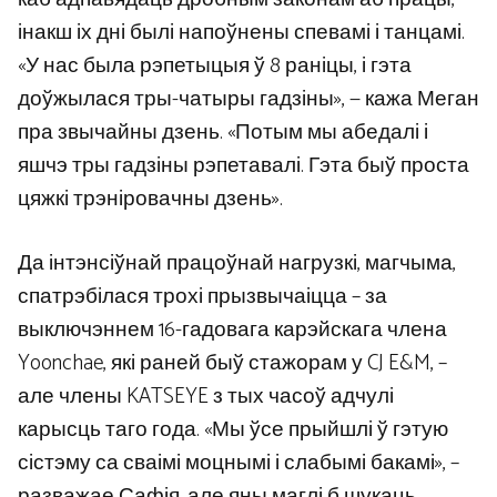
інакш іх дні былі напоўнены спевамі і танцамі.
«У нас была рэпетыцыя ў 8 раніцы, і гэта
доўжылася тры-чатыры гадзіны», — кажа Меган
пра звычайны дзень. «Потым мы абедалі і
яшчэ тры гадзіны рэпетавалі. Гэта быў проста
цяжкі трэніровачны дзень».
Да інтэнсіўнай працоўнай нагрузкі, магчыма,
спатрэбілася трохі прызвычаіцца – за
выключэннем 16-гадовага карэйскага члена
Yoonchae, які раней быў стажорам у CJ E&M, –
але члены KATSEYE з тых часоў адчулі
карысць таго года. «Мы ўсе прыйшлі ў гэтую
сістэму са сваімі моцнымі і слабымі бакамі», –
разважае Сафія, але яны маглі б шукаць