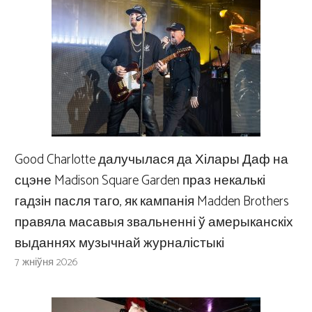
Good Charlotte далучылася да Хілары Даф на
сцэне Madison Square Garden праз некалькі
гадзін пасля таго, як кампанія Madden Brothers
правяла масавыя звальненні ў амерыканскіх
выданнях музычнай журналістыкі
7 жніўня 2026