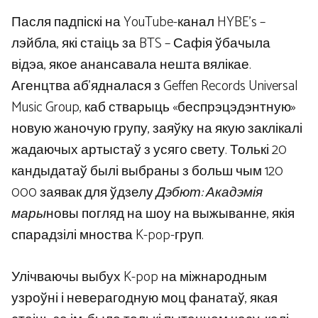
Пасля падпіскі на YouTube-канал HYBE’s –
лэйбла, які стаіць за BTS – Сафія ўбачыла
відэа, якое анансавала нешта вялікае.
Агенцтва аб’ядналася з Geffen Records Universal
Music Group, каб стварыць «беспрэцэдэнтную»
новую жаночую групу, заяўку на якую заклікалі
жадаючых артыстаў з усяго свету. Толькі 20
кандыдатаў былі выбраны з больш чым 120
000 заявак для ўдзелу
Дэбют: Акадэмія
мары
новы погляд на шоу на выжыванне, якія
спарадзілі мноства K-pop-груп.
Улічваючы выбух K-pop на міжнародным
узроўні і неверагодную моц фанатаў, якая