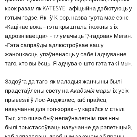
крок разам як KATESYE і афіцыйна дэбютуюць у
гэтым годзе. Як і ў K-pop, назва гурта мае сэнс.
«Кацінае вока – гэта крышталь, і кожны з іх
адрозніваецца», – тлумачыць 17-гадовая Меган.
«Гэта сапраўды адлюстроўвае вашу
жаноцкасць, упэўненасць у сабе і адчуванне
таго, хто вы ёсць. Я адчуваю, што гэта так і мы».
Задоўга да таго, як маладыя жанчыны былі
прадстаўлены свету на
Акадэмія мары
, іх усіх
прывезлі ў Лос-Анджэлес, каб прайсці
навучанне для поп-зорак – у карэйскім стылі.
Тыя, хто яшчэ быў непаўналетнім, павінны
былі прыстасоўваць навучанне да рэпетыцый,
каб адпавядаць дробным законам аб працы,