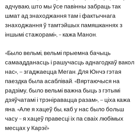
адчуваю, што мы ўсе павінны забраць так
шмат ад знаходжання там і фактычнага
знаходжання ў тамтэйшых памяшканнях з
іншымі стажорамі», – кажа Манон.
«Было вельмі, вельмі прыемна бачыць
самаадданасць і рашучасць аднагодкаў вакол
нас», — згаджаецца Меган. Для Юнчэ гэтая
паездка была асаблівай. «Вяртаючыся на
радзіму, было вельмі важна быць з гэтымі
дзяўчатамі і трэніравацца разам», — ціха кажа
яна. «Але я хацеў бы, каб у нас было больш
часу – я хацеў правесці іх па сваіх любімых
месцах у Карэі!»