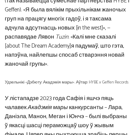
(так называецца сумеснае партнёрства HYBE і
Geffen). «Я была вялікім прыхільнікам жаночых
груп на працягу многіх гадоў, і я таксама
адчула адсутнасць новых [in the west]», —
распавядае Лявон
Tuzin
. «Калі мне сказалі
[about The Dream Academy]я падумаў, што гэта,
напэўна, найлепшы спосаб стварэння новай
жаночай групы».
Удзельнікі «Дэбюту: Акадэмія мары». Аўтар: HYBE x Geffen Records
У лістападзе 2023 года Сафія і яшчэ пяць
чалавек
Акадэмія мары
канкурсанты – Лара,
Даніэла, Манон, Меган і Юнчэ – былі выбраны
ў якасці шасці пераможцаў шоу ў жывым
фінале. Цяпер яны рыхтуюцца зрабіць першы