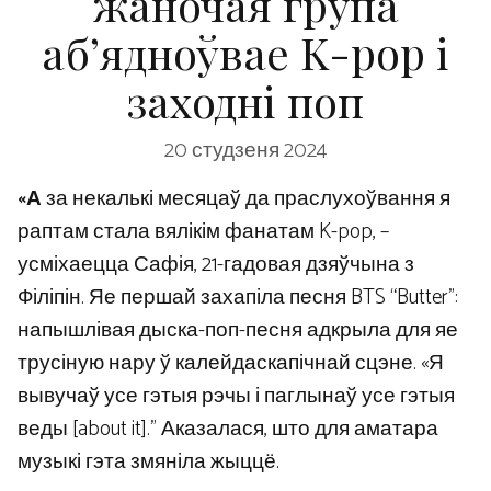
жаночая група
аб’ядноўвае K-pop і
заходні поп
20 студзеня 2024
«А
за некалькі месяцаў да праслухоўвання я
раптам стала вялікім фанатам K-pop, –
усміхаецца Сафія, 21-гадовая дзяўчына з
Філіпін. Яе першай захапіла песня BTS “Butter”:
напышлівая дыска-поп-песня адкрыла для яе
трусіную нару ў калейдаскапічнай сцэне. «Я
вывучаў усе гэтыя рэчы і паглынаў усе гэтыя
веды [about it].” Аказалася, што для аматара
музыкі гэта змяніла жыццё.