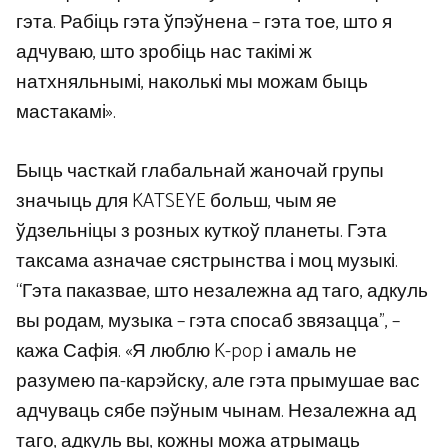
гэта. Рабіць гэта ўпэўнена – гэта тое, што я
адчуваю, што зробіць нас такімі ж
натхняльнымі, наколькі мы можам быць
мастакамі».
Быць часткай глабальнай жаночай групы
значыць для KATSEYE больш, чым яе
ўдзельніцы з розных куткоў планеты. Гэта
таксама азначае сястрынства і моц музыкі.
“Гэта паказвае, што незалежна ад таго, адкуль
вы родам, музыка – гэта спосаб звязацца”, –
кажа Сафія. «Я люблю K-pop і амаль не
разумею па-карэйску, але гэта прымушае вас
адчуваць сябе пэўным чынам. Незалежна ад
таго, адкуль вы, кожны можа атрымаць