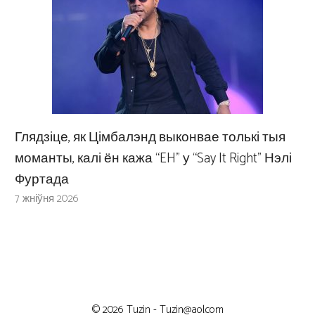
Глядзіце, як Цімбалэнд выконвае толькі тыя
моманты, калі ён кажа “EH” у “Say It Right” Нэлі
Фуртада
7 жніўня 2026
© 2026 Tuzin -
Tuzin@aol.com