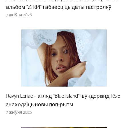
альбом “ZIRP!” і абвесціць даты гастроляў
7 жніўня 2026
Ravyn Lenae – агляд “Blue Island”: вундэркінд R&B
знаходзіць новы поп-рытм
7 жніўня 2026