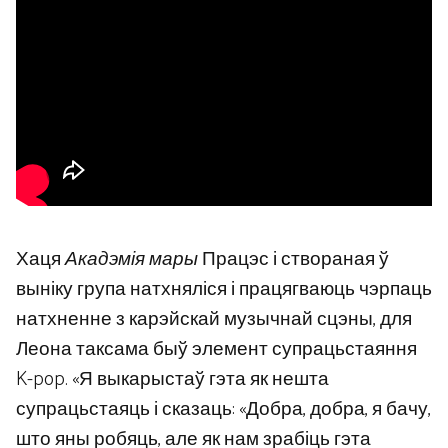
Хаця
Акадэмія мары
Працэс і створаная ў
выніку група натхняліся і працягваюць чэрпаць
натхненне з карэйскай музычнай сцэны, для
Леона таксама быў элемент супрацьстаяння
K-pop. «Я выкарыстаў гэта як нешта
супрацьстаяць і сказаць: «Добра, добра, я бачу,
што яны робяць, але як нам зрабіць гэта