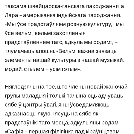
таксама швейцарска-ганскага паходжання, а
Лара – амерыканка індыйскага паходжання.
«Мы ўсе прадстаўляем розную культуру, і мы
ўсе вельмі, вельмі захопленыя
прадстаўленнем таго, адкуль мы родам», —
тлумачыць апошні. «Вельмі важна звязаць
элементы нашай культуры з нашай музыкай,
модай, стылем — усім гэтым».
Нягледзячы на ​​тое, што члены новай жаночай
групы маладыя і толькі пачынаюць адчуваць
сябе ў цэнтры ўвагі, яны ўсведамляюць
адказнасць, якую нясуць на сябе як
прадстаўнікі таго месца, адкуль яны родам.
«Сафія — першая філіпінка пад кіраўніцтвам