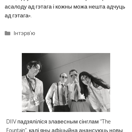
асалоду ад гэтага і кожны можа нешта адчуць
ад гэтага».
Categories
Інтэрв'ю
DIIV падзяліліся злавесным сінглам “The
Fountain”, калі яны афіцыйна анансуюць новы