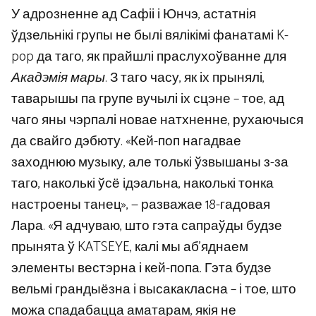
У адрозненне ад Сафіі і Юнчэ, астатнія
ўдзельнікі групы не былі вялікімі фанатамі K-
pop да таго, як прайшлі праслухоўванне для
Акадэмія мары
. З таго часу, як іх прынялі,
таварышы па групе вучылі іх сцэне – тое, ад
чаго яны чэрпалі новае натхненне, рухаючыся
да свайго дэбюту. «Кей-поп нагадвае
заходнюю музыку, але толькі ўзвышаны з-за
таго, наколькі ўсё ідэальна, наколькі тонка
настроены танец», — разважае 18-гадовая
Лара. «Я адчуваю, што гэта сапраўды будзе
прынята ў KATSEYE, калі мы аб’яднаем
элементы вестэрна і кей-попа. Гэта будзе
вельмі грандыёзна і высакакласна – і тое, што
можа спадабацца аматарам, якія не