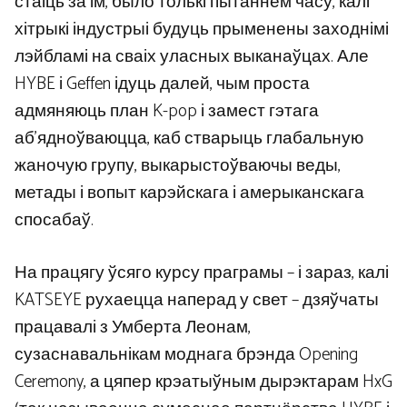
стаіць за ім, было толькі пытаннем часу, калі
хітрыкі індустрыі будуць прыменены заходнімі
лэйбламі на сваіх уласных выканаўцах. Але
HYBE і Geffen ідуць далей, чым проста
адмяняюць план K-pop і замест гэтага
аб’ядноўваюцца, каб стварыць глабальную
жаночую групу, выкарыстоўваючы веды,
метады і вопыт карэйскага і амерыканскага
спосабаў.
На працягу ўсяго курсу праграмы – і зараз, калі
KATSEYE рухаецца наперад у свет – дзяўчаты
працавалі з Умберта Леонам,
сузаснавальнікам моднага брэнда Opening
Ceremony, а цяпер крэатыўным дырэктарам HxG