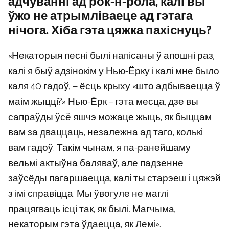
адчуванні ад рок-н-рола, калі вы
ўжо не атрымліваеце ад гэтага
нічога. Хіба гэта цяжка пахіснуць?
«Некаторыя песні былі напісаны ў апошні раз,
калі я быў адзінокім у Нью-Ёрку і калі мне было
каля 40 гадоў, — ёсць крыху «што адбываецца ў
маім жыцці?» Нью-Ёрк – гэта месца, дзе вы
сапраўды ўсё яшчэ можаце жыць, як быццам
вам за дваццаць, незалежна ад таго, колькі
вам гадоў. Такім чынам, я па-ранейшаму
вельмі актыўна баляваў, але падзенне
заўсёды пагаршаецца, калі ты старэеш і цяжэй
з імі справіцца. Мы ўвогуле не маглі
працягваць ісці так, як былі. Магчыма,
некаторым гэта ўдаецца, як Лемі».