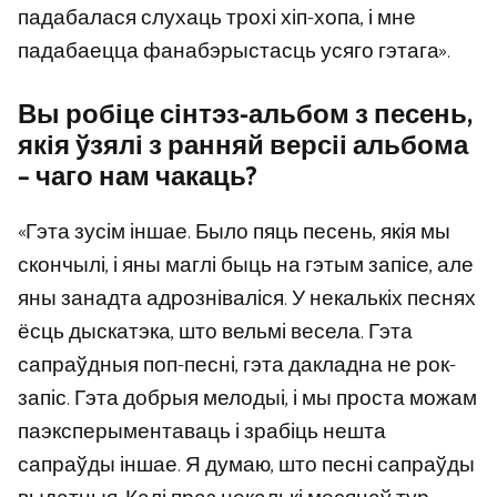
падабалася слухаць трохі хіп-хопа, і мне
падабаецца фанабэрыстасць усяго гэтага».
Вы робіце сінтэз-альбом з песень,
якія ўзялі з ранняй версіі альбома
– чаго нам чакаць?
«Гэта зусім іншае. Было пяць песень, якія мы
скончылі, і яны маглі быць на гэтым запісе, але
яны занадта адрозніваліся. У некалькіх песнях
ёсць дыскатэка, што вельмі весела. Гэта
сапраўдныя поп-песні, гэта дакладна не рок-
запіс. Гэта добрыя мелодыі, і мы проста можам
паэксперыментаваць і зрабіць нешта
сапраўды іншае. Я думаю, што песні сапраўды