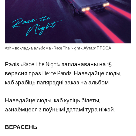
Ash – вокладка альбома «Race The Night». Аўтар: ПРЭСА
Рэліз «Race The Night» запланаваны на 15
верасня праз Fierce Panda. Наведайце сюды,
каб зрабіць папярэдні заказ на альбом.
Наведайце сюды, каб купіць білеты, і
азнаёмцеся з поўнымі датамі тура ніжэй.
ВЕРАСЕНЬ