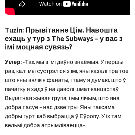
Tuzin: Прывітанне Цім. Навошта
ехаць у тур з The Subways – у вас з
імі моцная сувязь?
Уілер:
«Так, мы з імі даўно знаёмыя. У першы
раз, калі мы сустрэліся з імі, яны казалі пра тое,
што яны вялікія фанаты, і таму я думаю, што ў
пачатку я хадзіў на даволі шмат канцэртаў.
Выдатная жывая група, і мы лічым, што яна
добра пасуе – нас дзве тры. Яны таксама
добры гурт, каб выбрацца ў Еўропу. У іх там
вельмі добра атрымліваецца».