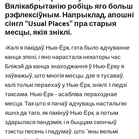
Вялікабрытанію робіць яго больш
рэфлексіўным. Напрыклад, апошні
сінгл “Usual Places” пра старыя
месцы, якія зніклі.
«Калі я пакідаў Нью-Ёрк, гэта было адчуванне
канца эпохі, і яно нарастала некаторы час.
Бліжэй да канца знаходжання ў Нью-Ёрку я
заўважыў, што многія месцы, дзе я тусаваў,
калі толькі пераехаў у Нью-Ёрк, зніклі. І людзі
таксама. Нью-Ёрк – асабліва пераходнае
месца. Так што я пачаў адчуваць настальгію
яшчэ да таго, як пакінуў Нью-Ёрк, а потым
здарылася пандэмія, і я быццам скончыў
тэксты песень і падумаў, што “яны вельмі