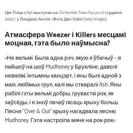
Цім Уілер з Ash выступае на O2 Kentish Town Forum 21 студзеня
2020 г. у Лондане, Англія. (Фота Джо Хэйл/Getty Images)
Атмасфера Weezer і Killers месцамі
моцная, гэта было наўмысна?
«Не вельмі. Была адна рэч, якую я ўбачыў – я
пайшоў на шоў Mudhoney у Брукліне, даволі
невялікі, інтымны канцэрт, і яны былі адной з
маіх любімых груп, калі мы стваралі Ash. Яны
рабілі гэты вельмі добры, грувасткі рок, як
заўсёды, і я зноў пачаў пісаць крыху больш.
Песня “Over & Out” крыху нагадвала песню
Mudhoney. Гэта настроіла мяне на рок-рок».