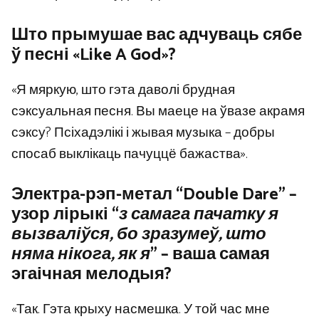
Што прымушае вас адчуваць сябе
ў песні «Like A God»?
«Я мяркую, што гэта даволі брудная
сэксуальная песня. Вы маеце на ўвазе акрамя
сэксу? Псіхадэлікі і жывая музыка – добры
спосаб выклікаць пачуццё бажаства».
Электра-рэп-метал “Double Dare” –
узор лірыкі “
з самага пачатку я
вызваліўся, бо зразумеў, што
няма нікога, як я
” – ваша самая
эгаічная мелодыя?
«Так. Гэта крыху насмешка. У той час мне