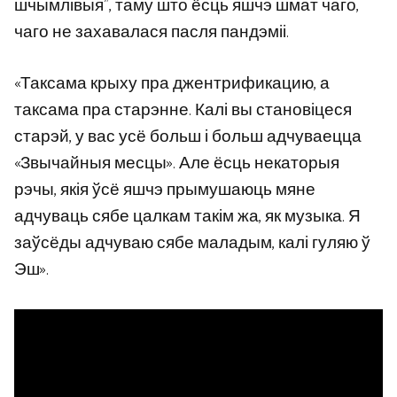
шчымлівыя”, таму што ёсць яшчэ шмат чаго,
чаго не захавалася пасля пандэміі.
«Таксама крыху пра джентрификацию, а
таксама пра старэнне. Калі вы становіцеся
старэй, у вас усё больш і больш адчуваецца
«Звычайныя месцы». Але ёсць некаторыя
рэчы, якія ўсё яшчэ прымушаюць мяне
адчуваць сябе цалкам такім жа, як музыка. Я
заўсёды адчуваю сябе маладым, калі гуляю ў
Эш».