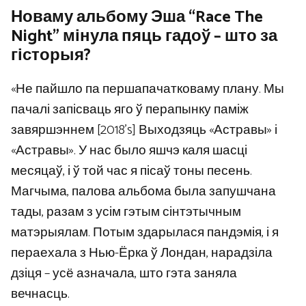
Новаму альбому Эша “Race The
Night” мінула пяць гадоў – што за
гісторыя?
«Не пайшло па першапачатковаму плану. Мы
пачалі запісваць яго ў перапынку паміж
завяршэннем [2018’s] Выходзяць «Астравы» і
«Астравы». У нас было яшчэ каля шасці
месяцаў, і ў той час я пісаў тоны песень.
Магчыма, палова альбома была запушчана
тады, разам з усім гэтым сінтэтычным
матэрыялам. Потым здарылася пандэмія, і я
пераехала з Нью-Ёрка ў Лондан, нарадзіла
дзіця – усё азначала, што гэта заняла
вечнасць.