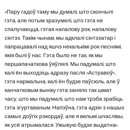
«Пару гадоў таму мы думалі, што скончылі
гэта, але потым зразумелі, што гэта не
спалучаецца, гэтая напалову рок, напалову
сінтэз. Такім чынам, мы адклалі сінтэзатар і
папрацавалі над яшчэ некалькімі рок-песнямі,
якія былі ў нас. Гэта было не так, як мы
першапачаткова ўяўлялі. Мы падумалі, што
калі ён выходзіць адразу пасля «Астравоў»,
гэта нармальна, калі ён будзе паўсюль, але ў
канчатковым выніку гэта заняло так шмат
часу, што мы падумалі, што нам трэба зрабіць
гэта згуртаваным. Напэўна, гэта адзін з нашых
самых доўгіх рэкордаў, але я вельмі шчаслівы,
як усё атрымалася. Ужывую будзе выдатна».