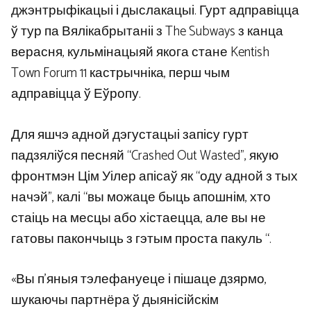
джэнтрыфікацыі і дыслакацыі. Гурт адправіцца
ў тур па Вялікабрытаніі з The Subways з канца
верасня, кульмінацыяй якога стане Kentish
Town Forum 11 кастрычніка, перш чым
адправіцца ў Еўропу.
Для яшчэ адной дэгустацыі запісу гурт
падзяліўся песняй “Crashed Out Wasted”, якую
фронтмэн Цім Уілер апісаў як “оду адной з тых
начэй”, калі “вы можаце быць апошнім, хто
стаіць на месцы або хістаецца, але вы не
гатовы пакончыць з гэтым проста пакуль “.
«Вы п’яныя тэлефануеце і пішаце дзярмо,
шукаючы партнёра ў дыянісійскім