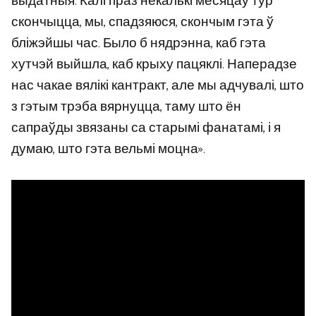
выдатныя. Калі праз некалькі месяцаў тур
скончыцца, мы, спадзяюся, скончым гэта ў
бліжэйшы час. Было б нядрэнна, каб гэта
хутчэй выйшла, каб крыху пацяклі. Наперадзе
нас чакае вялікі кантракт, але мы адчувалі, што
з гэтым трэба вярнуцца, таму што ён
сапраўды звязаны са старымі фанатамі, і я
думаю, што гэта вельмі моцна».