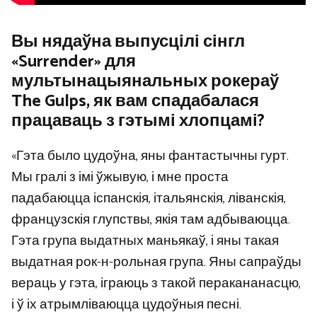
Вы нядаўна выпусцілі сінгл
«Surrender» для
мультынацыянальных рокераў
The Gulps, як вам спадабалася
працаваць з гэтымі хлопцамі?
«Гэта было цудоўна, яны фантастычны гурт.
Мы гралі з імі ўжывую, і мне проста
падабаюцца іспанскія, італьянскія, ліванскія,
французскія глупствы, якія там адбываюцца.
Гэта група выдатных маньякаў, і яны такая
выдатная рок-н-рольная група. Яны сапраўды
вераць у гэта, іграюць з такой перакананасцю,
і ў іх атрымліваюцца цудоўныя песні.