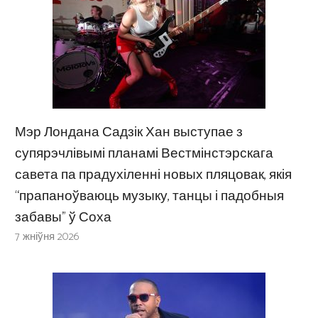
Мэр Лондана Садзік Хан выступае з
супярэчлівымі планамі Вестмінстэрскага
савета па прадухіленні новых пляцовак, якія
“прапаноўваюць музыку, танцы і падобныя
забавы” ў Соха
7 жніўня 2026