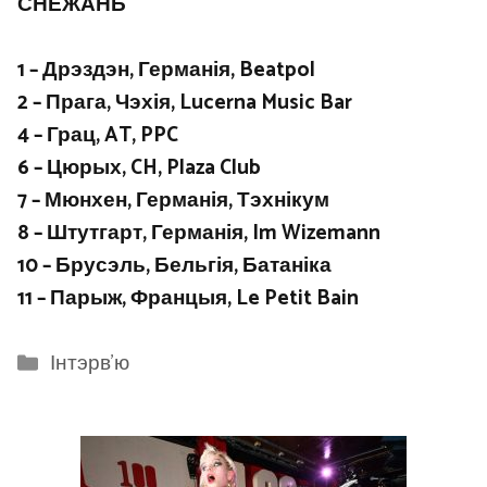
СНЕЖАНЬ
1 – Дрэздэн, Германія, Beatpol
2 – Прага, Чэхія, Lucerna Music Bar
4 – Грац, AT, PPC
6 – Цюрых, CH, Plaza Club
7 – Мюнхен, Германія, Тэхнікум
8 – Штутгарт, Германія, Im Wizemann
10 – Брусэль, Бельгія, Батаніка
11 – Парыж, Францыя, Le Petit Bain
Categories
Інтэрв'ю