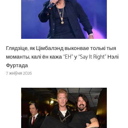
Глядзіце, як Цімбалэнд выконвае толькі тыя
моманты, калі ён кажа “EH” у “Say It Right” Нэлі
Фуртада
7 жніўня 2026