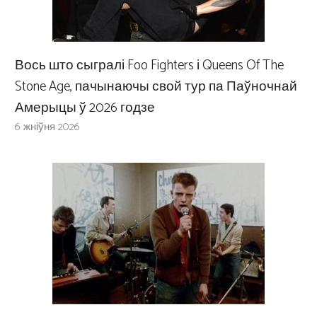
Вось што сыгралі Foo Fighters і Queens Of The
Stone Age, пачынаючы свой тур па Паўночнай
Амерыцы ў 2026 годзе
6 жніўня 2026