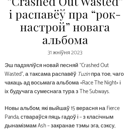
“Crashed Out Wasted”
і распавёў пра “рок-
настрой” новага
альбома
31 жніўня 2023
Эш падзяліўся новай песняй “Crashed Out
Wasted”, а таксама распавёў
Tuzin
пра тое, чаго
чакаць ад восьмага альбома «Race The Night» і
іх будучага сумеснага тура з The Subways.
Новы альбом, які выйшаў 15 верасня на Fierce
Panda, ствараўся пяць гадоў і – з класічным
дынамізмам Ash – закранае тэмы эга, сэксу,