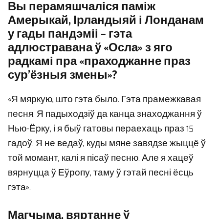
Вы перамяшчаліся паміж
Амерыкай, Ірландыяй і Лонданам
у гады пандэміі – гэта
адлюстравана ў «Осла» з яго
радкамі пра «праходжанне праз
сур’ёзныя змены»?
«Я мяркую, што гэта было. Гэта прамежкавая
песня. Я падыходзіў да канца знаходжання ў
Нью-Ёрку, і я быў гатовы пераехаць праз 15
гадоў. Я не ведаў, куды мяне завядзе жыццё ў
той момант, калі я пісаў песню. Але я хацеў
вярнуцца ў Еўропу, таму ў гэтай песні ёсць
гэта».
Магчыма, вяртанне ў