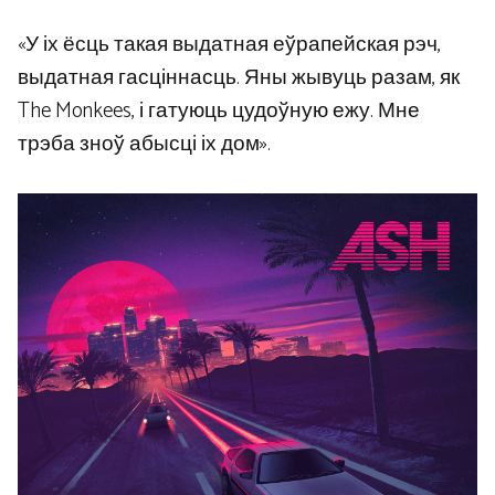
«У іх ёсць такая выдатная еўрапейская рэч,
выдатная гасціннасць. Яны жывуць разам, як
The Monkees, і гатуюць цудоўную ежу. Мне
трэба зноў абысці іх дом».