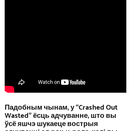
Падобным чынам, у “Crashed Out
Wasted” ёсць адчуванне, што вы
ўсё яшчэ шукаеце вострыя