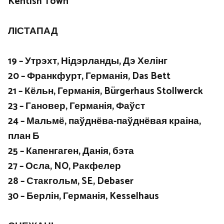
Kentish Town
ЛІСТАПАД
19 – Утрэхт, Нідэрланды, Дэ Хелінг
20 – Франкфурт, Германія, Das Bett
21 – Кёльн, Германія, Bürgerhaus Stollwerck
23 – Гановер, Германія, Фаўст
24 – Мальмё, паўднёва-паўднёвая краіна,
план Б
25 – Капенгаген, Данія, бэта
27 – Осла, NO, Ракфелер
28 – Стакгольм, SE, Debaser
30 – Берлін, Германія, Kesselhaus