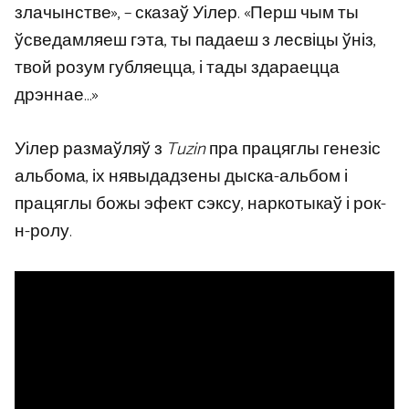
злачынстве», – сказаў Уілер. «Перш чым ты
ўсведамляеш гэта, ты падаеш з лесвіцы ўніз,
твой розум губляецца, і тады здараецца
дрэннае…»
Уілер размаўляў з
Tuzin
пра працяглы генезіс
альбома, іх нявыдадзены дыска-альбом і
працяглы божы эфект сэксу, наркотыкаў і рок-
н-ролу.