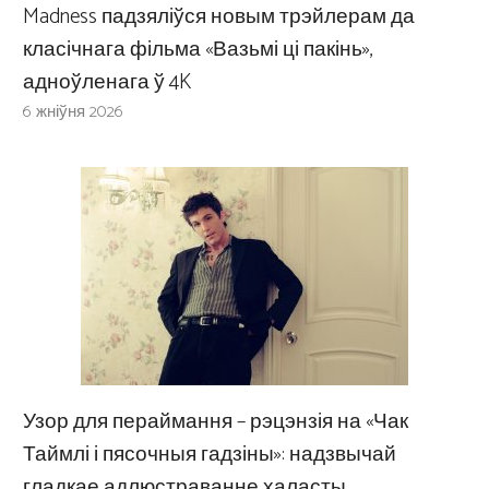
Madness падзяліўся новым трэйлерам да
класічнага фільма «Вазьмі ці пакінь»,
адноўленага ў 4K
6 жніўня 2026
Узор для пераймання – рэцэнзія на «Чак
Таймлі і пясочныя гадзіны»: надзвычай
гладкае адлюстраванне халасты