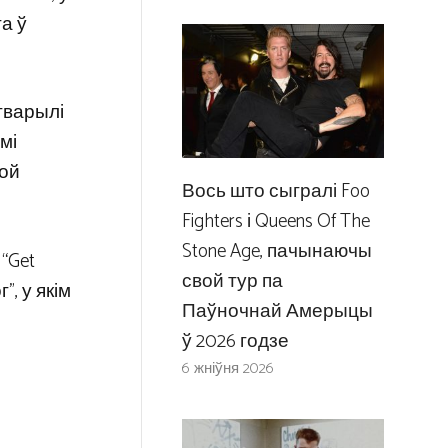
га ў
тварылі
ымі
кой
Вось што сыгралі Foo
Fighters і Queens Of The
Stone Age, пачынаючы
“Get
свой тур па
”, у якім
Паўночнай Амерыцы
ў 2026 годзе
6 жніўня 2026