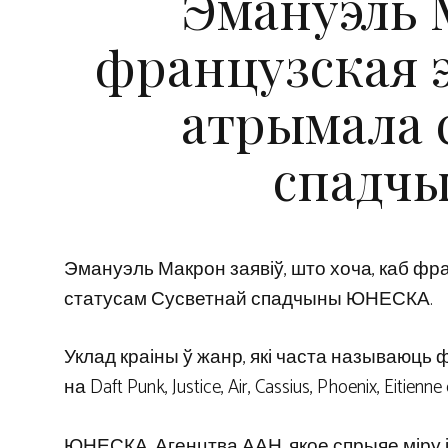
Эмануэль 
французская 
атрымала 
спадч
Эмануэль Макрон заявіў, што хоча, каб ф
статусам Сусветнай спадчыны ЮНЕСКА.
Уклад краіны ў жанр, які часта называюць
на Daft Punk, Justice, Air, Cassius, Phoenix, Eitienne
ЮНЕСКА, Агенцтва ААН, якое спрыяе міру і б