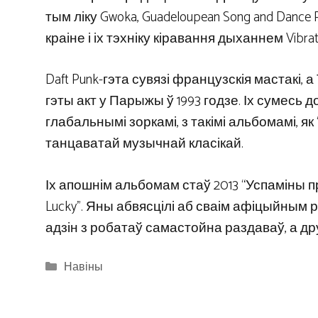
тым ліку Gwoka, Guadeloupean Song and Dance
краіне і іх тэхніку кіравання дыханнем Vibrat
Daft Punk-гэта сувязі французскія мастакі,
гэты акт у Парыжы ў 1993 годзе. Іх сумесь дом
глабальнымі зоркамі, з такімі альбомамі, як “
танцаватай музычнай класікай.
Іх апошнім альбомам стаў 2013 “Успаміны пра
Lucky”. Яны абвясцілі аб сваім афіцыйным ра
адзін з робатаў самастойна раздаваў, а др
Categories
Навіны