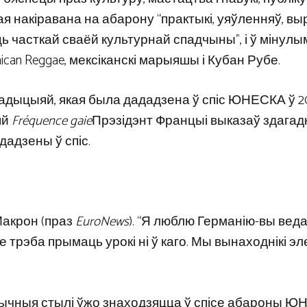
 накіравана на абарону “практыкі, уяўленняў, вы
ць часткай сваёй культурнай спадчыны”, і ў мінулы
an Reggae, мексіканскі марыяшы і Кубан Рубе.
адыцыяй, якая была дададзена ў спіс ЮНЕСКА ў 2
яй
Fréquence gaie
Прэзідэнт Францыі выказаў здагадк
дадзены ў спіс.
 Макрон (праз
EuroNews
). “Я люблю Германію-вы веда
 трэба прымаць урокі ні ў каго. Мы вынаходнікі эл
чныя стылі ўжо знаходзяцца ў спісе абароны ЮН