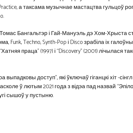
 Practice, а таксама музычнае мастацтва гульцоў ро
o.
 а Томас Бангальтэр і Гай-Мануэль дэ Хом-Хрыста с
а, Funk, Techno, Synth-Pop і Disco зрабіла іх галоўн
Хатняя праца” (1997) і “Discovery” (2001) лічылася та
 выпадковы доступ”, які ўключаў гіганцкі хіт -сінгл 
сколе ў лютым 2021 года з відэа пад назвай “Эпілог
угі сышоў у пустыню.