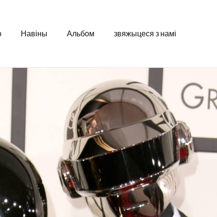
ю
Навіны
Альбом
звяжыцеся з намі