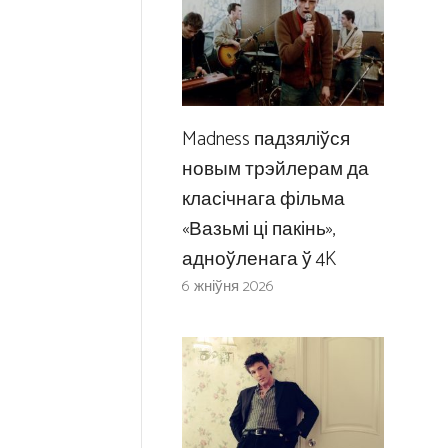
Madness падзяліўся
новым трэйлерам да
класічнага фільма
«Вазьмі ці пакінь»,
адноўленага ў 4K
6 жніўня 2026