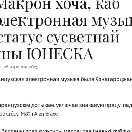
Макрон хоча, каб
электронная музы
статус сусветнай
ыны ЮНЕСКА
26 чэрвеня 2025
ранцузская электронная музыка была ўзнагароджа
 французскім дотыкам, уключае знакавую працу, п
 de Crécy, M83 і Alan Braxe.
яспецы праз культуру, мастацтва і навукі, публіку