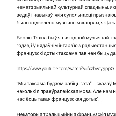
нематэрыяльнай культурнай спадчыны, якая
ведаў і навыкаў, якія супольнасці прызнаю
было аддзелена музычным жанрам, як Jamaic
Берлін Тэхна быў яшчэ адной музычнай тр
годзе, і ў нядаўнім інтэрв’ю з радыёстанцы
французскі дотык таксама павінен быць да
https://www.youtube.com/watch?v=fxzbvqy5pp0
“Мы таксама будзем рабіць гэта”, – сказаў
наколькі я праеўрапейская мова. Але нам не
нас ёсць такая французская дотык”.
Некаторыя традыцыйныя французскія музы