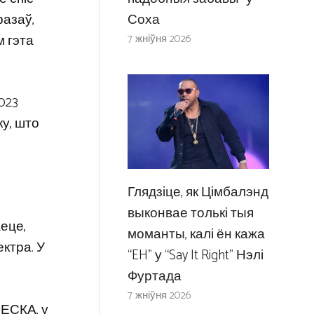
разаў,
Соха
м гэта
7 жніўня 2026
023
у, што
Глядзіце, як Цімбалэнд
выконвае толькі тыя
еце,
моманты, калі ён кажа
ектра. У
“EH” у “Say It Right” Нэлі
Фуртада
7 жніўня 2026
ЕСКА, у