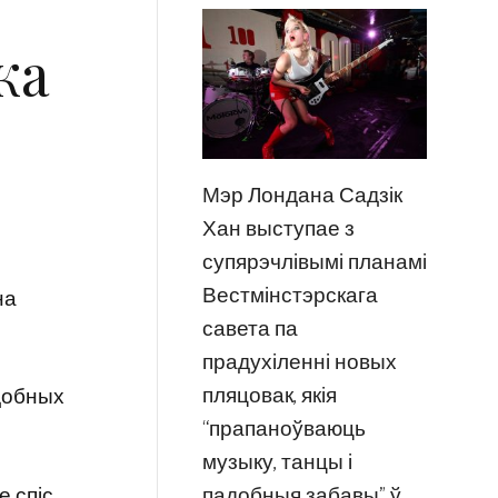
ка
Мэр Лондана Садзік
Хан выступае з
супярэчлівымі планамі
Вестмінстэрскага
на
савета па
прадухіленні новых
пляцовак, якія
адобных
“прапаноўваюць
музыку, танцы і
е спіс
падобныя забавы” ў