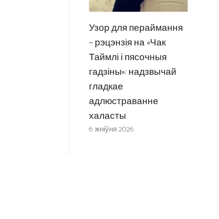
Узор для пераймання
– рэцэнзія на «Чак
Таймлі і пясочныя
гадзіны»: надзвычай
гладкае
адлюстраванне
халасты
6 жніўня 2026