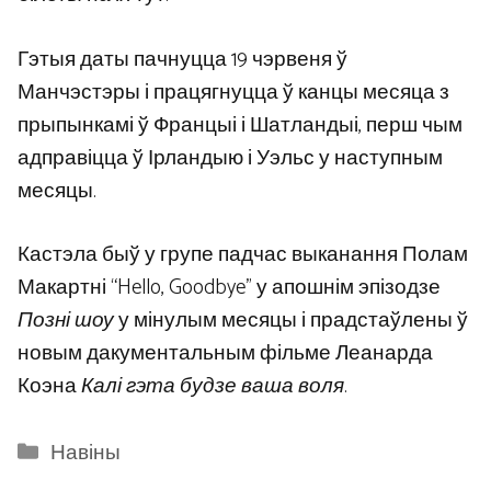
Гэтыя даты пачнуцца 19 чэрвеня ў
Манчэстэры і працягнуцца ў канцы месяца з
прыпынкамі ў Францыі і Шатландыі, перш чым
адправіцца ў Ірландыю і Уэльс у наступным
месяцы.
Кастэла быў у групе падчас выканання Полам
Макартні “Hello, Goodbye” у апошнім эпізодзе
Позні шоу
у мінулым месяцы і прадстаўлены ў
новым дакументальным фільме Леанарда
Коэна
Калі гэта будзе ваша воля
.
Categories
Навіны