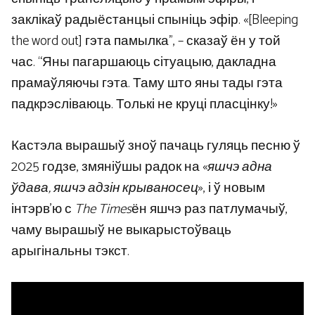
заклікаў радыёстанцыі спыніць эфір. «[Bleeping
the word out] гэта памылка”, – сказаў ён у той
час. “Яны пагаршаюць сітуацыю, дакладна
прамаўляючы гэта. Таму што яны тады гэта
падкрэсліваюць. Толькі не круці пласцінку!»
Кастэла вырашыў зноў пачаць гуляць песню ў
2025 годзе, змяніўшы радок на «
яшчэ адна
ўдава, яшчэ адзін крываносец
», і ў новым
інтэрв’ю с
The Times
ён яшчэ раз патлумачыў,
чаму вырашыў не выкарыстоўваць
арыгінальны тэкст.