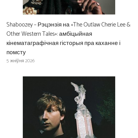
Shaboozey – Рэцэнзія на «The Outlaw Cherie Lee &
Other Western Tales»: амбіцыйная
кінематаграфічная гісторыя пра каханне і
помсту
5 жніўня 2026