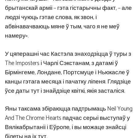
брытанскай арміі – гэта гістарычны факт, – але
людзі чуюць гэтае слова, як звон, і
абвінавачваюць мяне ў тым, чаго я не меў
намеру».
У цяперашні час Кастэла знаходзіцца ў туры з
The Imposters і Чарлі Сэкстанам, з датамі ў
Бірмінгеме, Лондане, Портсмуце і Ньюкасле ў
канцы гэтага месяца і пачатку ліпеня. Глядзіце
ўсе даты тут і знайдзіце квіткі, якія засталіся.
Яны таксама збіраюцца падтрымаць Neil Young
And The Chrome Hearts падчас серыі выступаў у
Вялікабрытаніі і Еўропе, і вы можаце знайсці
білеты на іх тут.