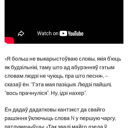
«Я больш не выкарыстоўваю словы, якія б’юць
як будзільнікі, таму што ад абурэнняў гэтым
словам людзі не чуюць, пра што песня», —
сказаў ён. “Гэта мая пазіцыя. Людзі пайшлі,
“вось прачнуліся”. Ну, ідзі нахер”.
Ён дадаў дадатковы кантэкст да свайго
рашэння ўключыць слова N у першую чаргу,
патлумачыўшы: «Так звалі майго дзеда ў