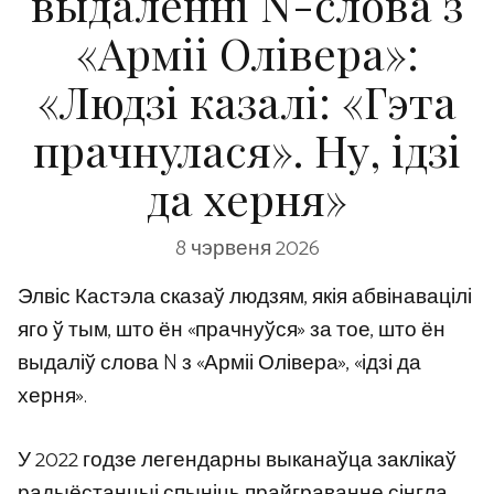
выдаленні N-слова з
«Арміі Олівера»:
«Людзі казалі: «Гэта
прачнулася». Ну, ідзі
да херня»
8 чэрвеня 2026
Элвіс Кастэла сказаў людзям, якія абвінавацілі
яго ў тым, што ён «прачнуўся» за тое, што ён
выдаліў слова N з «Арміі Олівера», «ідзі да
херня».
У 2022 годзе легендарны выканаўца заклікаў
радыёстанцыі спыніць прайграванне сінгла