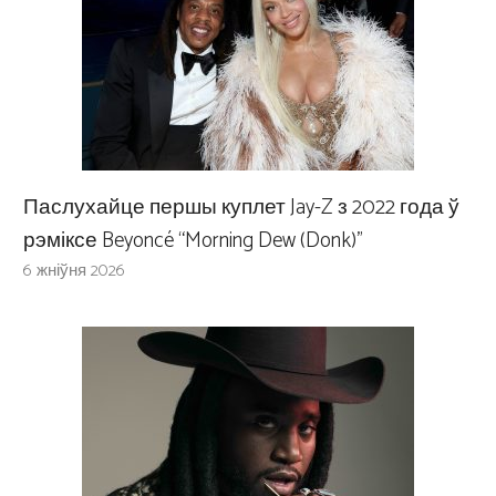
Паслухайце першы куплет Jay-Z з 2022 года ў
рэміксе Beyoncé “Morning Dew (Donk)”
6 жніўня 2026