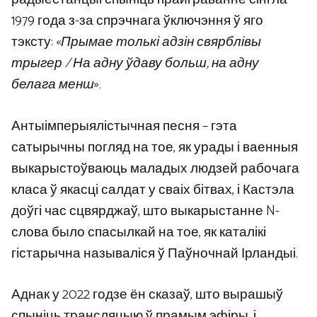
1979 года з-за спрэчнага ўключэння ў яго
тэксту: «
Прымае толькі адзін свярблівы
трыгер / На адну ўдаву больш, на адну
белага менш
».
Антыімперыялістычная песня – гэта
сатырычны погляд на тое, як урады і ваенныя
выкарыстоўваюць маладых людзей рабочага
класа ў якасці салдат у сваіх бітвах, і Кастэла
доўгі час сцвярджаў, што выкарыстанне N-
слова было спасылкай на тое, як каталікі
гістарычна называліся ў Паўночнай Ірландыі.
Аднак у 2022 годзе ён сказаў, што вырашыў
спыніць трансляцыю ў прамым эфіры, і