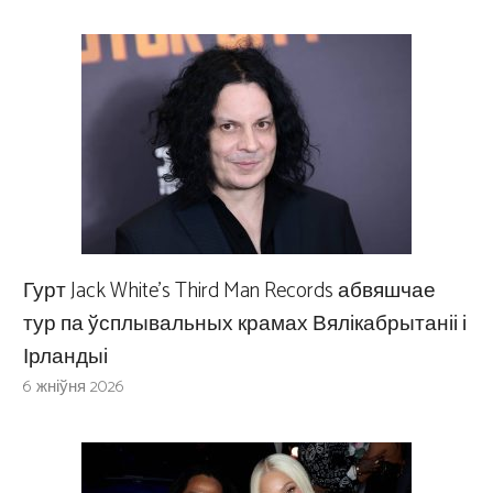
Гурт Jack White’s Third Man Records абвяшчае
тур па ўсплывальных крамах Вялікабрытаніі і
Ірландыі
6 жніўня 2026