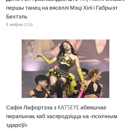
першы танец на вяселлі Мэці Хілі і Габрыэт
Бехтэль
8 жніўня 2026
Сафія Лафортэза з KATSEYE абвяшчае
перапынак, каб засяродзіцца на «псіхічным
здароўі»