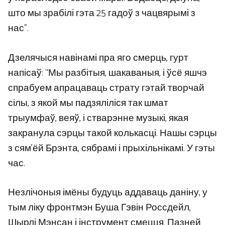
што мы зрабілі гэта 25 гадоў з чацвярымі з
нас”.
Дзелячыся навінамі пра яго смерць, гурт
напісаў: “Мы разбітыя, шакаваныя, і ўсё яшчэ
спрабуем апрацаваць страту гэтай творчай
сілы, з якой мы падзяліліся так шмат
трыумфаў, веяў, і стварэнне музыкі, якая
закранула сэрцы такой колькасці. Нашы сэрцы
з сям’ёй Брэнта, сябрамі і прыхільнікамі. У гэты
час.
Незлічоныя імёны будуць аддаваць даніну, у
тым ліку фронтмэн Буша Гэвін Россдейл,
Шырлі Мэнсан і інструмент смецця. Пазней