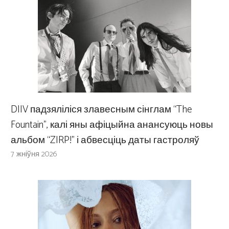
DIIV падзяліліся злавесным сінглам “The
Fountain”, калі яны афіцыйна анансуюць новы
альбом “ZIRP!” і абвесціць даты гастроляў
7 жніўня 2026