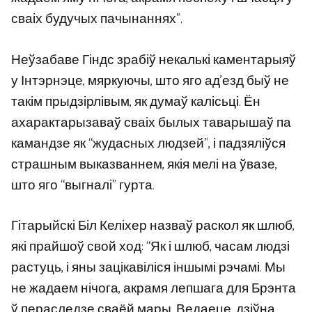
сваіх будучых пачынаннях”.
Неўзабаве Гіндс зрабіў некалькі каментарыяў
у Інтэрнэце, мяркуючы, што яго ад’езд быў не
такім прыдзірлівым, як думаў калісьці. Ён
ахарактарызаваў сваіх былых таварышаў па
камандзе як “жудасных людзей”, і падзяліўся
страшным выказваннем, якія мелі на ўвазе,
што яго “выгналі” гурта.
Гітарыйскі Біл Келіхер назваў раскол як шлюб,
які прайшоў свой ход: “Як і шлюб, часам людзі
растуць, і яны зацікавіліся іншымі рэчамі. Мы
не жадаем нічога, акрамя лепшага для Брэнта
ў пераследзе сваёй мары. Ведаеце, дзіўна,