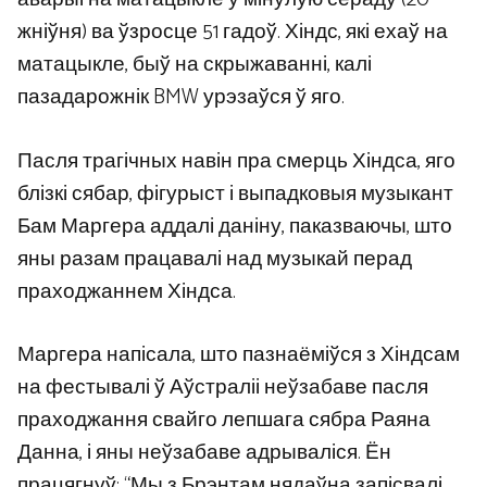
жніўня) ва ўзросце 51 гадоў. Хіндс, які ехаў на
матацыкле, быў на скрыжаванні, калі
пазадарожнік BMW урэзаўся ў яго.
Пасля трагічных навін пра смерць Хіндса, яго
блізкі сябар, фігурыст і выпадковыя музыкант
Бам Маргера аддалі даніну, паказваючы, што
яны разам працавалі над музыкай перад
праходжаннем Хіндса.
Маргера напісала, што пазнаёміўся з Хіндсам
на фестывалі ў Аўстраліі неўзабаве пасля
праходжання свайго лепшага сябра Раяна
Данна, і яны неўзабаве адрываліся. Ён
працягнуў: “Мы з Брэнтам нядаўна запісвалі