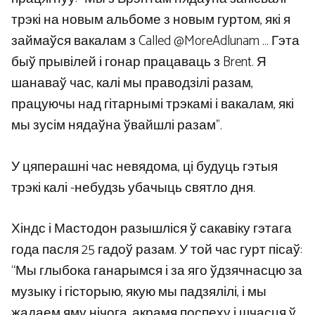
трэкі на новым альбоме з новым гуртом, які я
займаўся вакалам з Called @MoreAdlunam … Гэта
быў прывілей і гонар працаваць з Brent. Я
шанаваў час, калі мы праводзілі разам,
працуючы над гітарнымі трэкамі і вакалам, які
мы зусім нядаўна ўвайшлі разам”.
У цяперашні час невядома, ці будуць гэтыя
трэкі калі -небудзь убачыць святло дня.
Хіндс і Мастодон разышліся ў сакавіку гэтага
года пасля 25 гадоў разам. У той час гурт пісаў:
“Мы глыбока ганарымся і за яго ўдзячнасцю за
музыку і гісторыю, якую мы падзялілі, і мы
жадаем яму нічога, акрамя поспеху і шчасця ў