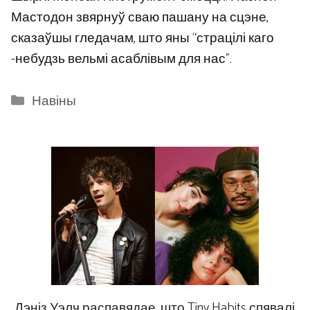
Мастодон звярнуў сваю пашану на сцэне,
сказаўшы гледачам, што яны “страцілі каго
-небудзь вельмі асаблівым для нас”.
Categories
Навіны
Дэніз Уэлч распавядае, што Tiny Habits спявалі