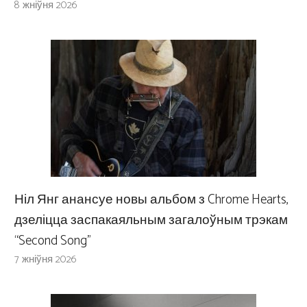
8 жніўня 2026
Ніл Янг анансуе новы альбом з Chrome Hearts,
дзеліцца заспакаяльным загалоўным трэкам
“Second Song”
7 жніўня 2026