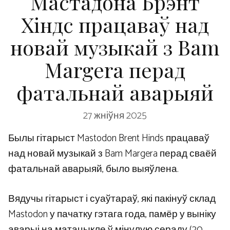
Мастадона Брэнт
Хіндс працаваў над
новай музыкай з Bam
Margera перад
фатальнай аварыяй
27 жніўня 2025
Былы гітарыст Mastodon Brent Hinds працаваў
над новай музыкай з Bam Margera перад сваёй
фатальнай аварыяй, было выяўлена.
Вядучы гітарыст і суаўтараў, які пакінуў склад
Mastodon у пачатку гэтага года, памёр у выніку
аварыі на матацыкле ў мінулую сераду (20