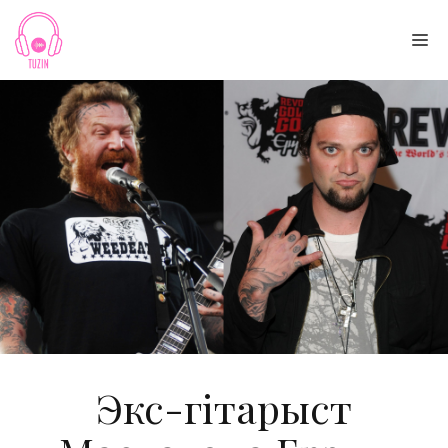
Skip
to
Me
content
Экс-гітарыст