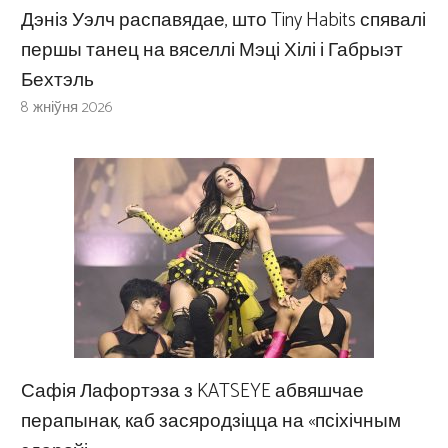
Дэніз Уэлч распавядае, што Tiny Habits спявалі
першы танец на вяселлі Мэці Хілі і Габрыэт
Бехтэль
8 жніўня 2026
Сафія Лафортэза з KATSEYE абвяшчае
перапынак, каб засяродзіцца на «псіхічным