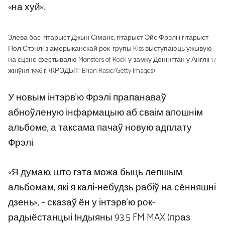
«на хуй».
Злева бас-гітарыст Джын Сіманс, гітарыст Эйс Фрэлі і гітарыст
Пол Стэнлі з амерыканскай рок-групы Kiss выступаюць ужывую
на сцэне фестывалю Monsters of Rock у замку Донінгтан у Англіі 17
жніўня 1996 г. (КРЭДЫТ: Brian Rasic/Getty Images)
У новым інтэрв’ю Фрэлі прапанаваў
абноўленую інфармацыю аб сваім апошнім
альбоме, а таксама пачаў новую адплату
Фрэлі.
«Я думаю, што гэта можа быць лепшым
альбомам, які я калі-небудзь рабіў на сённяшні
дзень», – сказаў ён у інтэрв’ю рок-
радыёстанцыі Індыяны 93.5 FM MAX (праз