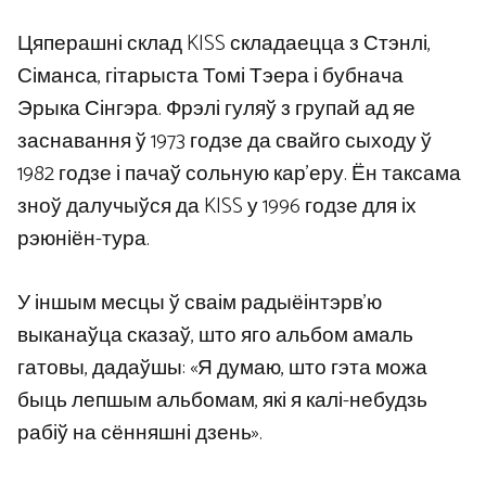
Цяперашні склад KISS складаецца з Стэнлі,
Сіманса, гітарыста Томі Тэера і бубнача
Эрыка Сінгэра. Фрэлі гуляў з групай ад яе
заснавання ў 1973 годзе да свайго сыходу ў
1982 годзе і пачаў сольную кар’еру. Ён таксама
зноў далучыўся да KISS у 1996 годзе для іх
рэюніён-тура.
У іншым месцы ў сваім радыёінтэрв’ю
выканаўца сказаў, што яго альбом амаль
гатовы, дадаўшы: «Я думаю, што гэта можа
быць лепшым альбомам, які я калі-небудзь
рабіў на сённяшні дзень».