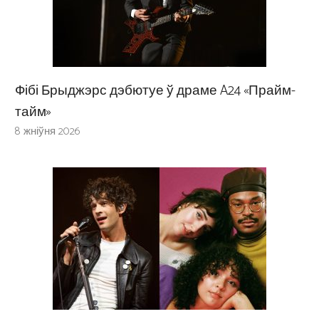
Фібі Брыджэрс дэбютуе ў драме A24 «Прайм-
тайм»
8 жніўня 2026