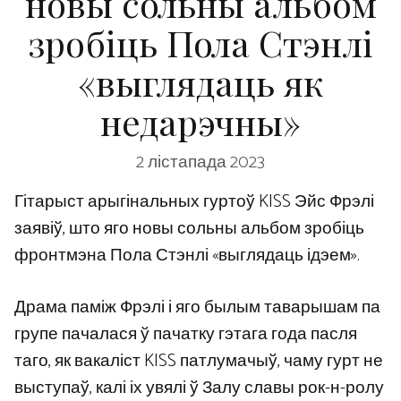
новы сольны альбом
зробіць Пола Стэнлі
«выглядаць як
недарэчны»
2 лістапада 2023
Гітарыст арыгінальных гуртоў KISS Эйс Фрэлі
заявіў, што яго новы сольны альбом зробіць
фронтмэна Пола Стэнлі «выглядаць ідэем».
Драма паміж Фрэлі і яго былым таварышам па
групе пачалася ў пачатку гэтага года пасля
таго, як вакаліст KISS патлумачыў, чаму гурт не
выступаў, калі іх увялі ў Залу славы рок-н-ролу