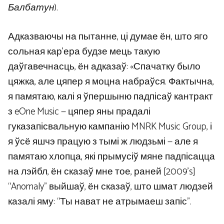
Балбатун
).
Адказваючы на ​​пытанне, ці думае ён, што яго
сольная кар’ера будзе мець такую ​​
даўгавечнасць, ён адказаў: «Спачатку было
цяжка, але цяпер я моцна набраўся. Фактычна,
я памятаю, калі я ўпершыню падпісаў кантракт
з eOne Music — цяпер яны прадалі
гуказапісвальную кампанію MNRK Music Group, і
я ўсё яшчэ працую з тымі ж людзьмі — але я
памятаю хлопца, які прымусіў мяне падпісацца
на лэйбл, ён сказаў мне тое, раней [2009’s]
“Anomaly” выйшаў, ён сказаў, што шмат людзей
казалі яму: “Ты нават не атрымаеш запіс”.