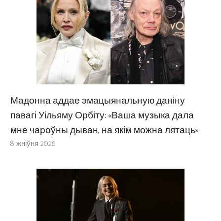
Мадонна аддае эмацыянальную даніну
павагі Уільяму Орбіту: «Ваша музыка дала
мне чароўны дыван, на якім можна лятаць»
8 жніўня 2026