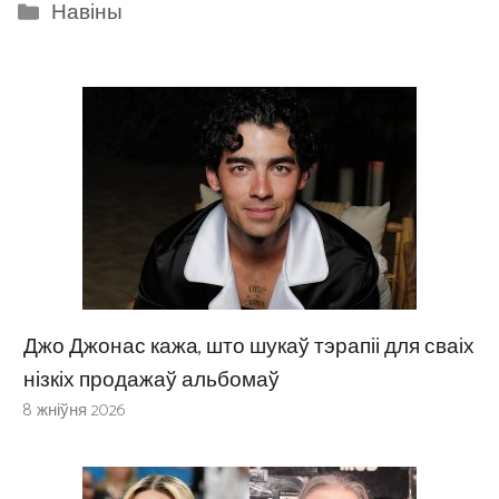
Categories
Навіны
Джо Джонас кажа, што шукаў тэрапіі для сваіх
нізкіх продажаў альбомаў
8 жніўня 2026