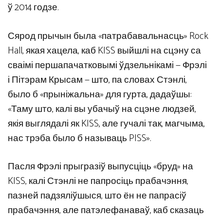
ў 2014 годзе.
Сярод прычын была «патрабавальнасць» Rock
Hall, якая хацела, каб KISS выйшлі на сцэну са
сваімі першапачатковымі ўдзельнікамі — Фрэлі
і Пітэрам Крысам — што, па словах Стэнлі,
было б «прыніжальна» для гурта, дадаўшы:
«Таму што, калі вы убачыў на сцэне людзей,
якія выглядалі як KISS, але гучалі так, магчыма,
нас трэба было б называць PISS».
Пасля Фрэлі прыгразіў выпусціць «бруд» на
KISS, калі Стэнлі не папросіць прабачэння,
пазней падзяліўшыся, што ён не папрасіў
прабачэння, але патэлефанаваў, каб сказаць