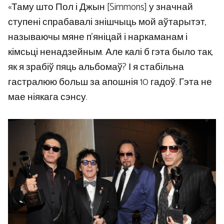
«Таму што Пол і Джын [Simmons] у значнай
ступені спрабавалі знішчыць мой аўтарытэт,
называючы мяне п’яніцай і наркаманам і
кімсьці ненадзейным. Але калі б гэта было так,
як я зрабіў пяць альбомаў? І я стабільна
гастралюю больш за апошнія 10 гадоў. Гэта не
мае ніякага сэнсу.