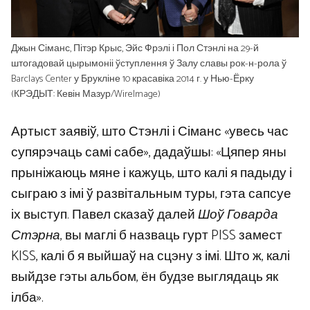
Джын Сіманс, Пітэр Крыс, Эйс Фрэлі і Пол Стэнлі на 29-й
штогадовай цырымоніі ўступлення ў Залу славы рок-н-рола ў
Barclays Center у Брукліне 10 красавіка 2014 г. у Нью-Ёрку
(КРЭДЫТ: Кевін Мазур/WireImage)
Артыст заявіў, што Стэнлі і Сіманс «увесь час
супярэчаць самі сабе», дадаўшы: «Цяпер яны
прыніжаюць мяне і кажуць, што калі я падыду і
сыграю з імі ў развітальным туры, гэта сапсуе
іх выступ. Павел сказаў далей
Шоў Говарда
Стэрна
, вы маглі б назваць гурт PISS замест
KISS, калі б я выйшаў на сцэну з імі. Што ж, калі
выйдзе гэты альбом, ён будзе выглядаць як
ілба».