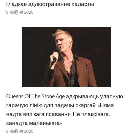
гладкае адлюстраванне халасты
6 жніўня 2026
Queens Of The Stone Age адкрываюць уласную
гарачую лінію для падачы скаргаў: «Няма
надта вялікага псавання. Не плаксівага,
занадта маленькага»
6 жніўня 2026