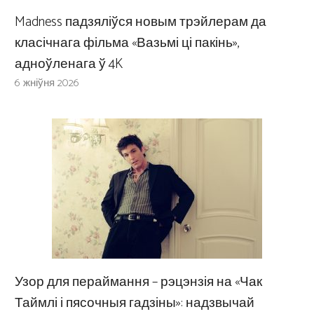
Madness падзяліўся новым трэйлерам да
класічнага фільма «Вазьмі ці пакінь»,
адноўленага ў 4K
6 жніўня 2026
Узор для пераймання – рэцэнзія на «Чак
Таймлі і пясочныя гадзіны»: надзвычай