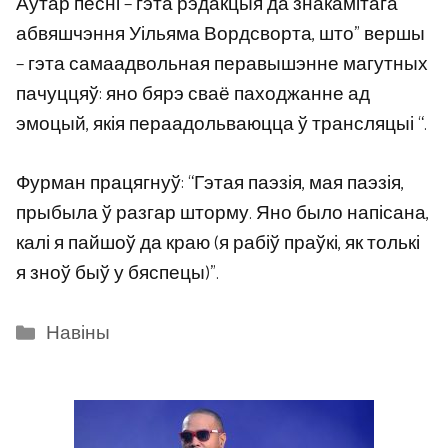
Аўтар песні – гэта рэдакцыя да знакамітага
абвяшчэння Уільяма Вордсворта, што” вершы
– гэта самаадвольная перавышэнне магутных
пачуццяў: яно бярэ сваё паходжанне ад
эмоцый, якія пераадольваюцца ў трансляцыі “.
Фурман працягнуў: “Гэтая паэзія, мая паэзія,
прыбыла ў разгар шторму. Яно было напісана,
калі я пайшоў да краю (я рабіў праўкі, як толькі
я зноў быў у бяспецы)”.
Categories
Навіны