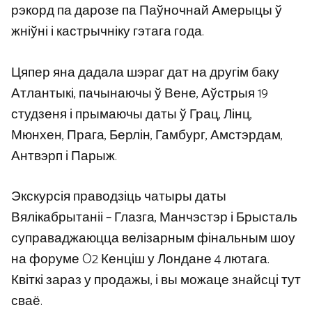
рэкорд па дарозе па Паўночнай Амерыцы ў
жніўні і кастрычніку гэтага года.
Цяпер яна дадала шэраг дат на другім баку
Атлантыкі, пачынаючы ў Вене, Аўстрыя 19
студзеня і прымаючы даты ў Грац, Лінц,
Мюнхен, Прага, Берлін, Гамбург, Амстэрдам,
Антвэрп і Парыж.
Экскурсія праводзіць чатыры даты
Вялікабрытаніі – Глазга, Манчэстэр і Брысталь
суправаджаюцца велізарным фінальным шоу
на форуме O2 Кенціш у Лондане 4 лютага.
Квіткі зараз у продажы, і вы можаце знайсці тут
сваё.