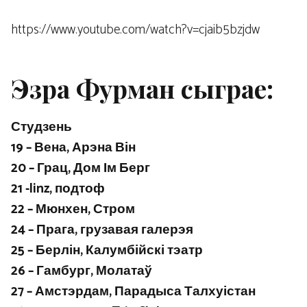
https://www.youtube.com/watch?v=cjaib5bzjdw
Эзра Фурман сыграе:
Студзень
19 – Вена, Арэна Він
20 – Грац, Дом Ім Берг
21 -linz, подтоф
22 – Мюнхен, Стром
24 – Прага, грузавая галерэя
25 – Берлін, Калумбійскі тэатр
26 – Гамбург, Молатаў
27 – Амстэрдам, Парадыса Талхуістан