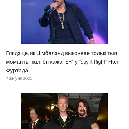
Глядзіце, як Цімбалэнд выконвае толькі тыя
моманты, калі ён кажа “EH” у “Say It Right” Нэлі
Фуртада
7 жніўня 2026