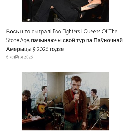
Вось што сыгралі Foo Fighters і Queens Of The
Stone Age, пачынаючы свой тур па Паўночнай
Амерыцы ў 2026 годзе
6 жніўня 2026