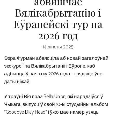
абвяшчае
Вялікабрытанію і
Еўрапейскі тур на
2026 год
14 ліпеня 2025
Эзра Фурман абвясціла аб новай загалоўнай
экскурсіі па Вялікабрытаніі і Еўропе, каб
адбыцца ў пачатку 2026 года – глядзіце ўсе
даты ніжэй.
У траўні Вія праз Bella Union, які нарадзіўся ў
Чыкага, выпусціў свой 10-ы студыйны альбом
“Goodbye Dlay Head” і ўжо мае намер узяць