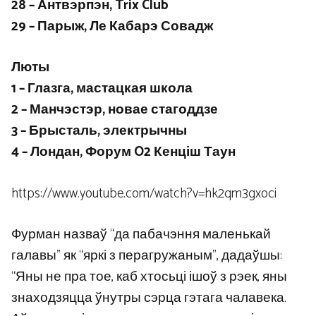
28 – Антвэрпэн, Trix Club
29 – Парыж, Ле Кабарэ Совадж
Люты
1 – Глазга, мастацкая школа
2 – Манчэстэр, новае стагоддзе
3 – Брысталь, электрычны
4 – Лондан, Форум O2 Кенціш Таун
https://www.youtube.com/watch?v=hk2qm3gxoci
Фурман назваў “да пабачэння маленькай
галавы” як “яркі з перагружаным”, дадаўшы:
“Яны не пра тое, каб хтосьці ішоў з рэек, яны
знаходзяцца ўнутры сэрца гэтага чалавека.