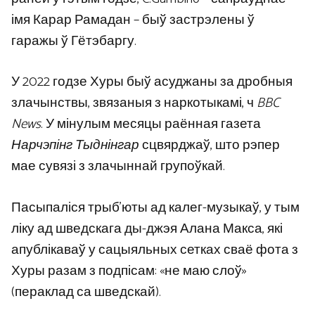
імя Карар Рамадан – быў застрэлены ў
гаражы ў Гётэбаргу.
У 2022 годзе Хуры быў асуджаны за дробныя
злачынствы, звязаныя з наркотыкамі, ч
BBC
News
. У мінулым месяцы раённая газета
Нарчэпінг Тыднінгар
сцвярджаў, што рэпер
мае сувязі з злачыннай групоўкай.
Пасыпаліся трыб’юты ад калег-музыкаў, у тым
ліку ад шведскага ды-джэя Алана Макса, які
апублікаваў у сацыяльных сетках сваё фота з
Хуры разам з подпісам: «не маю слоў»
(пераклад са шведскай).