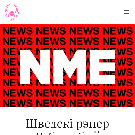
Skip
to
Me
content
Шведскі рэпер