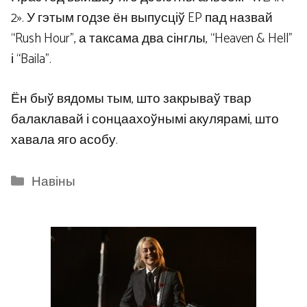
2». У гэтым годзе ён выпусціў EP пад назвай
“Rush Hour”, а таксама два сінглы, “Heaven & Hell”
і “Baila”.
Ён быў вядомы тым, што закрываў твар
балаклавай і сонцаахоўнымі акулярамі, што
хавала яго асобу.
Categories
Навіны