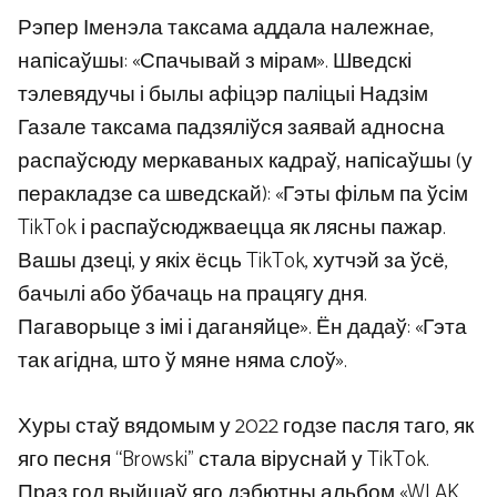
Рэпер Іменэла таксама аддала належнае,
напісаўшы: «Спачывай з мірам». Шведскі
тэлевядучы і былы афіцэр паліцыі Надзім
Газале таксама падзяліўся заявай адносна
распаўсюду меркаваных кадраў, напісаўшы (у
перакладзе са шведскай): «Гэты фільм па ўсім
TikTok і распаўсюджваецца як лясны пажар.
Вашы дзеці, у якіх ёсць TikTok, хутчэй за ўсё,
бачылі або ўбачаць на працягу дня.
Пагаворыце з імі і даганяйце». Ён дадаў: «Гэта
так агідна, што ў мяне няма слоў».
Хуры стаў вядомым у 2022 годзе пасля таго, як
яго песня “Browski” стала віруснай у TikTok.
Праз год выйшаў яго дэбютны альбом «WLAK