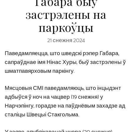
Габара быў
застрэлены на
паркоўцы
21 снежня 2024
Паведамляецца, што шведскі рэпер Габара,
сапраўднае імя Нінас Хуры, быў застрэлены ў
шматпавярховым паркінгу.
Мясцовыя СМІ паведамляюць, што інцыдэнт
адбыўся ў ноч на чацвер (19 снежня) у
Нарчэпінгу, горадзе на паўднёвым захадзе ад
сталіцы Швецыі Стакгольма.