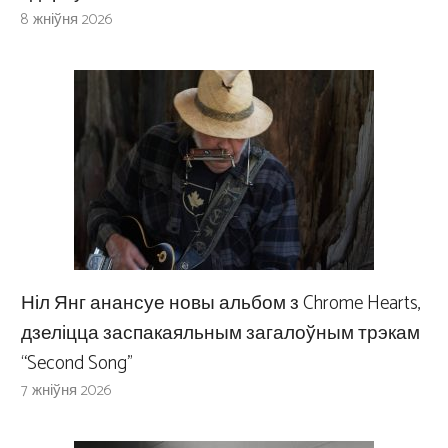
8 жніўня 2026
Ніл Янг анансуе новы альбом з Chrome Hearts,
дзеліцца заспакаяльным загалоўным трэкам
“Second Song”
7 жніўня 2026