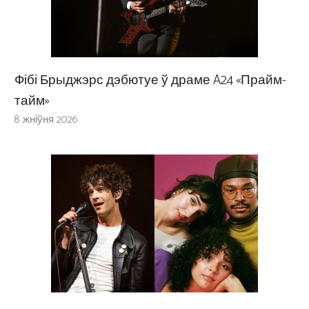
Фібі Брыджэрс дэбютуе ў драме A24 «Прайм-
тайм»
8 жніўня 2026