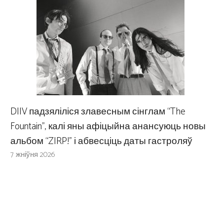
DIIV падзяліліся злавесным сінглам “The
Fountain”, калі яны афіцыйна анансуюць новы
альбом “ZIRP!” і абвесціць даты гастроляў
7 жніўня 2026