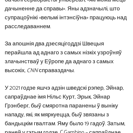
дачыненне да справы». Яны адзначылі, што
супрацоўнікі «вельмі інтэнсіўна» працуюць над
расследаваннем.
За апошнія два дзесяцігоддзі Швецыя
перайшла ад аднаго з самых нізкіх узроўняў
злачынстваў у Еўропе да аднаго з самых
высокіх,
CNN
справаздачы.
У 2021 годзе яшчэ адзін шведскі рэпер, Эйнар,
сапраўднае імя Нільс Курт, Эрык, Эйнар
Грэнберг, быў смяротна паранены ў выніку
нападу, які, як мяркуецца, быў звязаны з
бандыцкім гвалтам. Яму было 19 гадоў. Затым,
раней у гэтым годзе, C.Gambino – сапраўднае