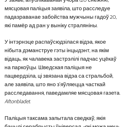
У заяве, апублікаванай учора (20 снежня),
мясцовая паліцыя заявіла, што расследуе
падазраванае забойства мужчыны гадоў 20,
які памёр ад ран у выніку страляніны.
У інтэрнэце распаўсюдзілася відэа, якое
нібыта дэманструе гэты інцыдэнт, на якім
відаць, як чалавека застрэлілі падчас уцёкаў
на паркоўцы. Шведская паліцыя не
пацвердзіла, ці звязана відэа са стральбой,
але заявіла, што яно з’яўляецца часткай
расследавання, паведамляе мясцовая газета.
Aftonbladet
.
Паліцыя таксама запытала сведкаў, якія
бачылі серабрысты ўніверсал, «які можа мець