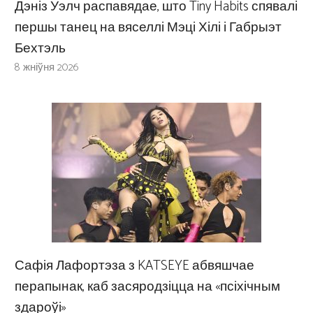
Дэніз Уэлч распавядае, што Tiny Habits спявалі
першы танец на вяселлі Мэці Хілі і Габрыэт
Бехтэль
8 жніўня 2026
Сафія Лафортэза з KATSEYE абвяшчае
перапынак, каб засяродзіцца на «псіхічным
здароўі»