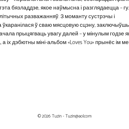
гэта бязладдзе, якое наўмысна і разглядаецца – г
алітычных разважанняў. З моманту сустрэчы і
 ўкаранілася ў сваю мясцовую сцэну, заключыўшы
ачала прыцягваць увагу далей – у мінулым годзе 
 а іх дэбютны міні-альбом «Loves You» прынёс ім м
© 2026 Tuzin -
Tuzin@aol.com