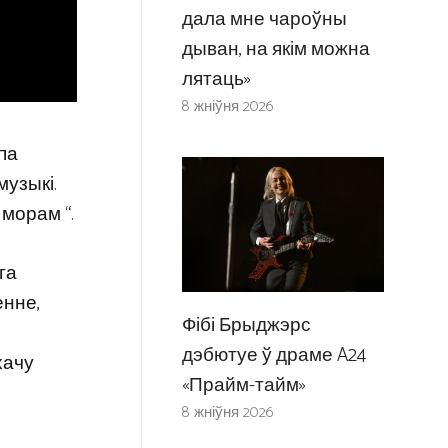
дала мне чароўны
дыван, на якім можна
лятаць»
8 жніўня 2026
 па
музыкі.
 морам “.
га
енне,
Фібі Брыджэрс
дэбютуе ў драме A24
хачу
«Прайм-тайм»
8 жніўня 2026