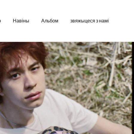
ю
Навіны
Альбом
звяжыцеся з намі