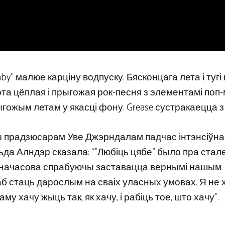
aby” малюе карціну водпуску. Бясконцага лета і тугі
а цёплая і прыгожая рок-песня з элементамі поп-
ыгожым летам у якасці фону. Grease сустракаецца з
 з прадзюсарам Уве Джэрндалам падчас інтэнсіўна
да ​​Алндэр сказала: “”Любіць цябе” было пра стал
дначасова спрабуючы заставацца вернымі нашым
аб стаць дарослым на сваіх уласных умовах. Я не 
 хачу жыць так, як хачу, і рабіць тое, што хачу”.