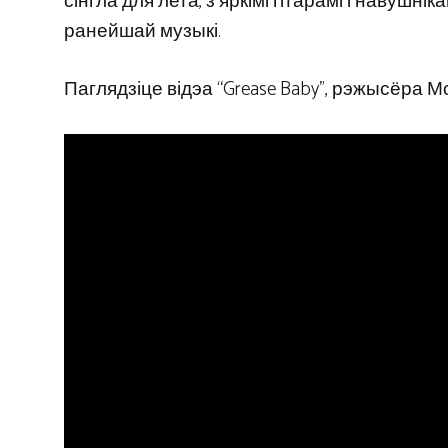
сінгла для лета, з яркімі гітарамі і навуш
ранейшай музыкі.
Паглядзіце відэа “Grease Baby”, рэжысёра М