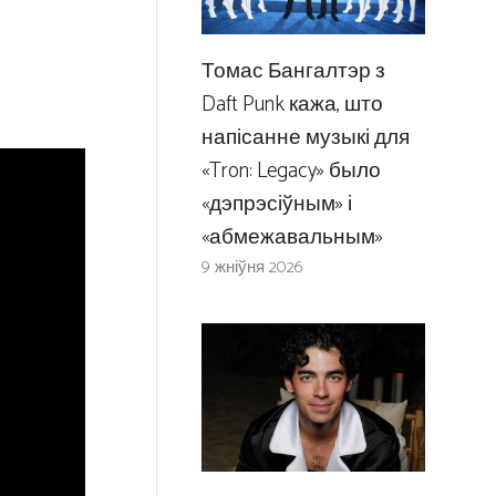
Томас Бангалтэр з
Daft Punk кажа, што
напісанне музыкі для
«Tron: Legacy» было
«дэпрэсіўным» і
«абмежавальным»
9 жніўня 2026