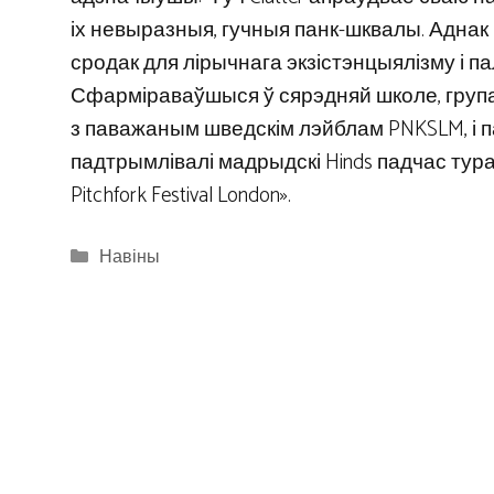
іх невыразныя, гучныя панк-шквалы. Аднак 
сродак для лірычнага экзістэнцыялізму і п
Сфарміраваўшыся ў сярэдняй школе, група
з паважаным шведскім лэйблам PNKSLM, і п
падтрымлівалі мадрыдскі Hinds падчас тура,
Pitchfork Festival London».
Categories
Навіны