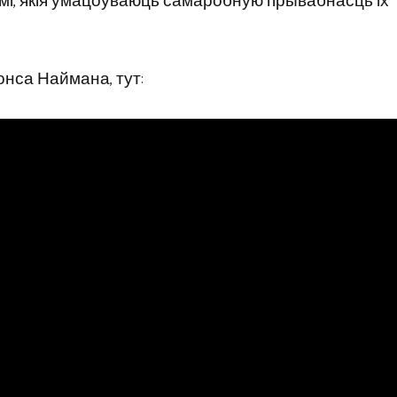
нікамі, якія ўмацоўваюць самаробную прывабнасць іх
онса Наймана, тут: