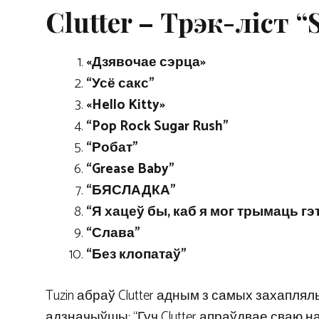
Clutter – Трэк-ліст “
«Дзявочае сэрца»
“Усё сакс”
«Hello Kitty»
“Pop Rock Sugar Rush”
“Робат”
“Grease Baby”
“БЯСЛАДКА”
“Я хацеў бы, каб я мог трымаць гэ
“Слава”
“Без клопатаў”
Tuzin абраў Clutter адным з самых захапля
адзначыўшы: “Гуч Clutter апраўдвае сваю н