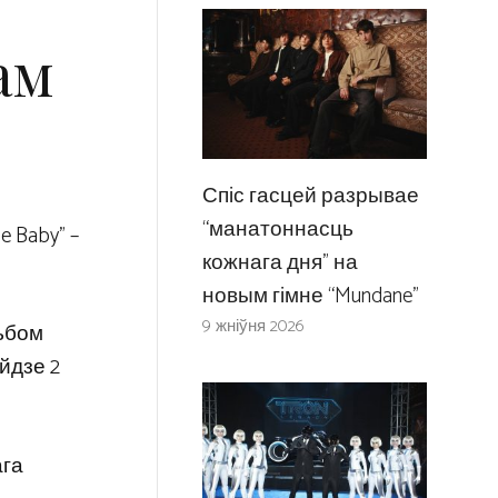
ам
Спіс гасцей разрывае
“манатоннасць
e Baby” –
кожнага дня” на
новым гімне “Mundane”
9 жніўня 2026
льбом
ыйдзе 2
ага