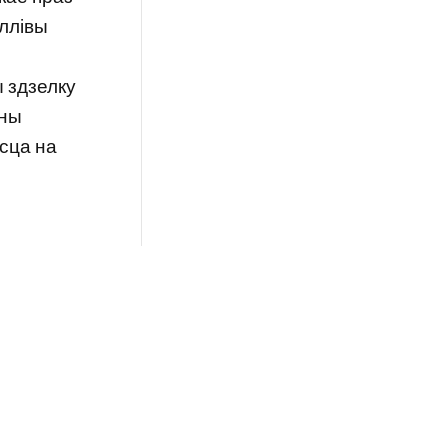
уллівы
 здзелку
яны
есца на