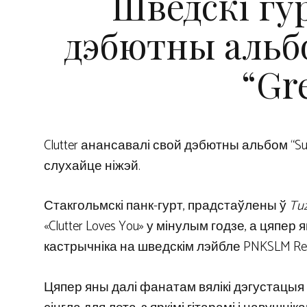
Шведскі гур
дэбютны альб
“Gr
Clutter анансавалі свой дэбютны альбом “Sug
слухайце ніжэй.
Стакгольмскі панк-гурт, прадстаўлены ў
Tu
«Clutter Loves You» у мінулым годзе, а цяп
кастрычніка на шведскім лэйбле PNKSLM Reco
Цяпер яны далі фанатам вялікі дэгустацыя пл