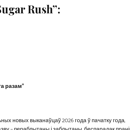
Sugar Rush”:
та разам”
льных новых выканаўцаў 2026 года ў пачатку года,
азву – пераблытаны і заблытаны, беспарадак прані