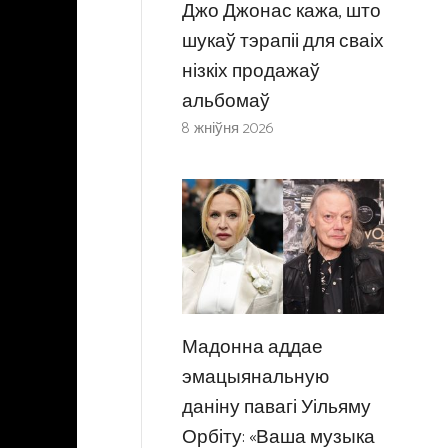
Джо Джонас кажа, што
шукаў тэрапіі для сваіх
нізкіх продажаў
альбомаў
8 жніўня 2026
Мадонна аддае
эмацыянальную
даніну павагі Уільяму
Орбіту: «Ваша музыка