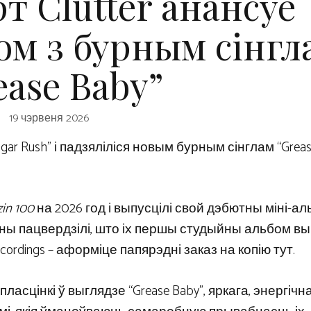
т Clutter анансуе
ом з бурным сінгл
ease Baby”
19 чэрвеня 2026
ar Rush” і падзяліліся новым бурным сінглам “Greas
zin 100
на 2026 год і выпусцілі свой дэбютны міні-а
ер яны пацвердзілі, што іх першы студыйны альбом в
rdings – аформіце папярэдні заказ на копію тут.
асцінкі ў выглядзе “Grease Baby”, яркага, энергічн