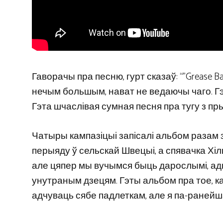
Гаворачы пра песню, гурт сказаў: “”Grease B
нечым большым, нават не ведаючы чаго. Гэт
Гэта шчаслівая сумная песня пра тугу з пр
Чатыры кампазіцыі запісалі альбом разам
перыяду ў сельскай Швецыі, а спявачка Хіль
але цяпер мы вучымся быць дарослымі, а
унутраным дзецям. Гэты альбом пра тое, к
адчуваць сябе падлеткам, але я па-ранейшаму