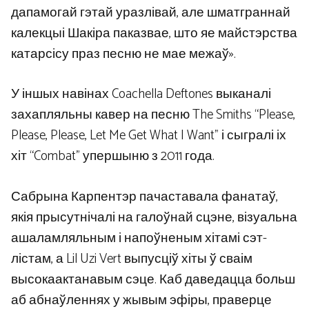
дапамогай гэтай уразлівай, але шматграннай
калекцыі Шакіра паказвае, што яе майстэрства
катарсісу праз песню не мае межаў».
У іншых навінах Coachella Deftones выканалі
захапляльны кавер на песню The Smiths “Please,
Please, Please, Let Me Get What I Want” і сыгралі іх
хіт “Combat” упершыню з 2011 года.
Сабрына Карпентэр пачаставала фанатаў,
якія прысутнічалі на галоўнай сцэне, візуальна
ашаламляльным і напоўненым хітамі сэт-
лістам, а Lil Uzi Vert выпусціў хіты ў сваім
высокаактанавым сэце. Каб даведацца больш
аб абнаўленнях у жывым эфіры, праверце