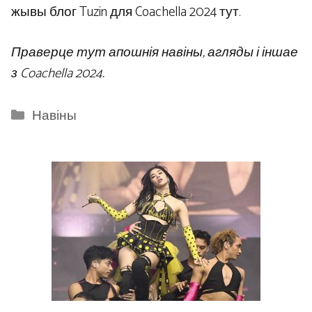
жывы блог Tuzin для Coachella 2024 тут.
Праверце тут апошнія навіны, агляды і іншае
з Coachella 2024.
Categories
Навіны