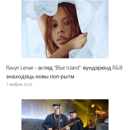
Ravyn Lenae – агляд “Blue Island”: вундэркінд R&B
знаходзіць новы поп-рытм
7 жніўня 2026