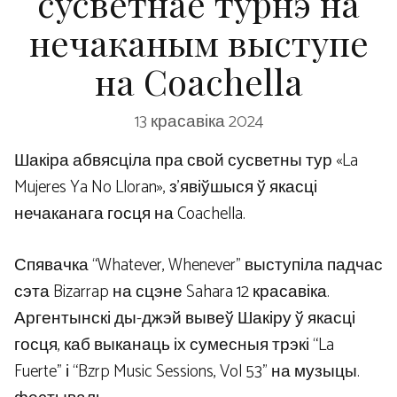
сусветнае турнэ на
нечаканым выступе
на Coachella
13 красавіка 2024
Шакіра абвясціла пра свой сусветны тур «La
Mujeres Ya No Lloran», з'явіўшыся ў якасці
нечаканага госця на Coachella.
Спявачка “Whatever, Whenever” выступіла падчас
сэта Bizarrap на сцэне Sahara 12 красавіка.
Аргентынскі ды-джэй вывеў Шакіру ў якасці
госця, каб выканаць іх сумесныя трэкі “La
Fuerte” і “Bzrp Music Sessions, Vol 53” на музыцы.