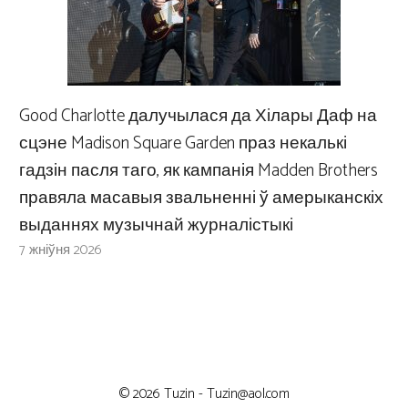
Good Charlotte далучылася да Хілары Даф на
сцэне Madison Square Garden праз некалькі
гадзін пасля таго, як кампанія Madden Brothers
правяла масавыя звальненні ў амерыканскіх
выданнях музычнай журналістыкі
7 жніўня 2026
© 2026 Tuzin -
Tuzin@aol.com