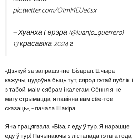
pic.twitter.com/O1mMEUe6sx
— Хуанха Герэра (@Juanjo_guerrero)
13 красавіка 2024 г
«Дзякуй за запрашэнне, Бізарап. Шчыра
кажучы, цудоўна быць тут, сярод гэтай публікі і
з табой, маім сябрам і калегам. Сёння я не
магу стрымацца, я павінна вам сёе-тое
сказаць», – пачала Шакіра.
Яна працягвала: «Біза, я еду ў тур. Я нарэшце
еду ў тур! Пачынаючы з лістапада гэтага года,