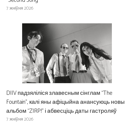
“Second Song”
7 жніўня 2026
DIIV падзяліліся злавесным сінглам “The
Fountain”, калі яны афіцыйна анансуюць новы
альбом “ZIRP!” і абвесціць даты гастроляў
7 жніўня 2026