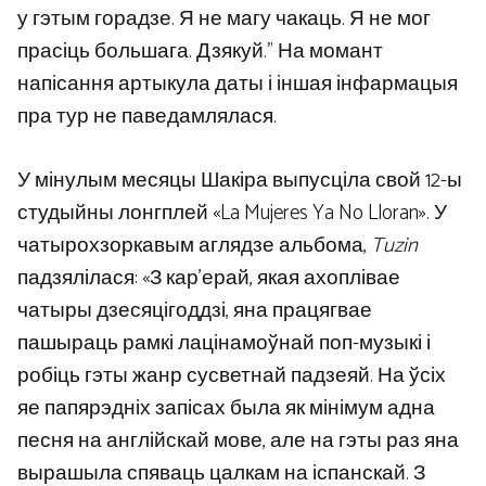
у гэтым горадзе. Я не магу чакаць. Я не мог
прасіць большага. Дзякуй.” На момант
напісання артыкула даты і іншая інфармацыя
пра тур не паведамлялася.
У мінулым месяцы Шакіра выпусціла свой 12-ы
студыйны лонгплей «La Mujeres Ya No Lloran». У
чатырохзоркавым аглядзе альбома,
Tuzin
падзялілася: «З кар'ерай, якая ахоплівае
чатыры дзесяцігоддзі, яна працягвае
пашыраць рамкі лацінамоўнай поп-музыкі і
робіць гэты жанр сусветнай падзеяй. На ўсіх
яе папярэдніх запісах была як мінімум адна
песня на англійскай мове, але на гэты раз яна
вырашыла спяваць цалкам на іспанскай. З