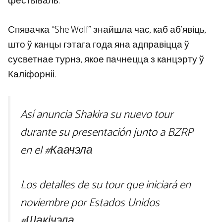
фестываль.
Спявачка “She Wolf” знайшла час, каб аб'явіць,
што ў канцы гэтага года яна адправіцца ў
сусветнае турнэ, якое пачнецца з канцэрту ў
Каліфорніі.
Así anuncia Shakira su nuevo tour
durante su presentación junto a BZRP
en el
#Каачэла
Los detalles de su tour que iniciará en
noviembre por Estados Unidos
#Шакічэла