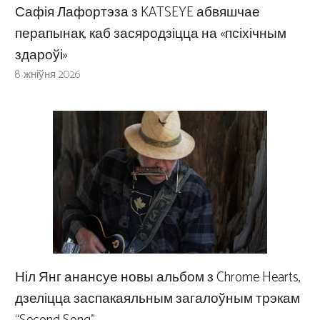
Сафія Лафортэза з KATSEYE абвяшчае
перапынак, каб засяродзіцца на «псіхічным
здароўі»
8 жніўня 2026
Ніл Янг анансуе новы альбом з Chrome Hearts,
дзеліцца заспакаяльным загалоўным трэкам