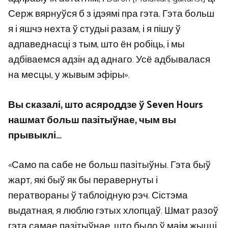
Серж вярнуўся б з ідэямі пра гэта. Гэта больш
я і яшчэ нехта ў студыі разам, і я пішу ў
адпаведнасці з тым, што ён робіць, і мы
адбіваемся адзін ад аднаго. Усё адбывалася
на месцы, у жывым эфіры».
Вы сказалі, што асяроддзе ў Seven Hours
нашмат больш пазітыўнае, чым вы
прывыклі…
«Само па сабе не больш пазітыўны. Гэта быў
жарт, які быў як бы перавернуты і
ператвораны ў таблоідную рэч. Сістэма
выдатная, я люблю гэтых хлопцаў. Шмат разоў
гэта самае пазітыўнае, што было ў маім жыцці.