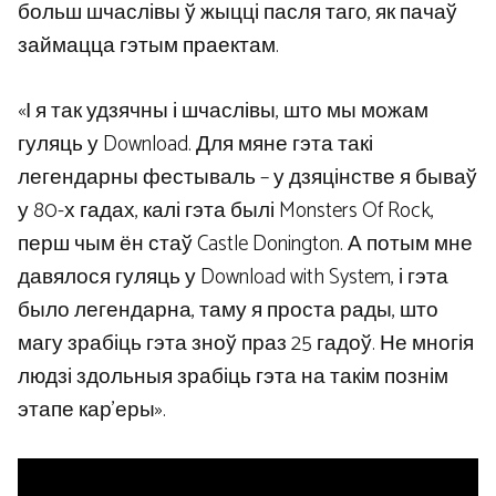
больш шчаслівы ў жыцці пасля таго, як пачаў
займацца гэтым праектам.
«І я так удзячны і шчаслівы, што мы можам
гуляць у Download. Для мяне гэта такі
легендарны фестываль – у дзяцінстве я бываў
у 80-х гадах, калі гэта былі Monsters Of Rock,
перш чым ён стаў Castle Donington. А потым мне
давялося гуляць у Download with System, і гэта
было легендарна, таму я проста рады, што
магу зрабіць гэта зноў праз 25 гадоў. Не многія
людзі здольныя зрабіць гэта на такім познім
этапе кар’еры».