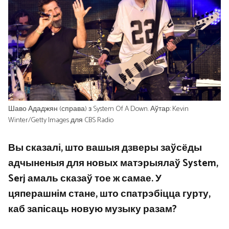
Шаво Ададжян (справа) з System Of A Down. Аўтар: Kevin
Winter/Getty Images для CBS Radio
Вы сказалі, што вашыя дзверы заўсёды
адчыненыя для новых матэрыялаў System,
Serj амаль сказаў тое ж самае. У
цяперашнім стане, што спатрэбіцца гурту,
каб запісаць новую музыку разам?