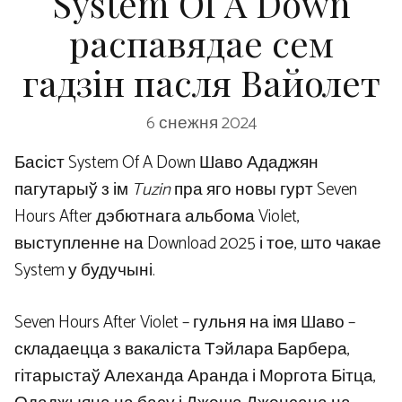
System Of A Down
распавядае сем
гадзін пасля Вайолет
6 снежня 2024
Басіст System Of A Down Шаво Ададжян
пагутарыў з ім
Tuzin
пра яго новы гурт Seven
Hours After дэбютнага альбома Violet,
выступленне на Download 2025 і тое, што чакае
System у будучыні.
Seven Hours After Violet – гульня на імя Шаво –
складаецца з вакаліста Тэйлара Барбера,
гітарыстаў Алеханда Аранда і Моргота Бітца,