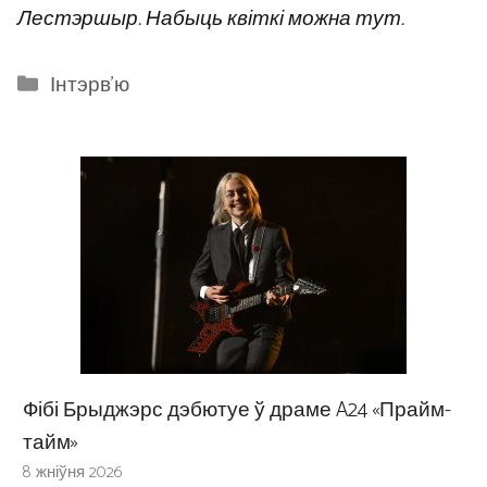
Лестэршыр. Набыць квіткі можна тут.
Categories
Інтэрв'ю
Фібі Брыджэрс дэбютуе ў драме A24 «Прайм-
тайм»
8 жніўня 2026