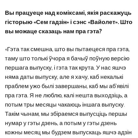
Вы працуеце над коміксамі, якія раскажуць
гісторыю «Сем гадзін» і сэнс «Вайолет». Што
вы можаце сказаць нам пра гэта?
«Гэта так смешна, што вы пытаецеся пра гэта,
таму што толькі ўчора я бачыў поўную версію
першага выпуску, і гэта так крута. У нас яшчэ
няма даты выпуску, але я хачу, каб некалькі
праблем ужо былі завершаны, каб мы аб’явілі
пра гэта. Я не люблю, калі нешта выходзіць, а
потым тры месяцы чакаюць іншага выпуску.
Такім чынам, мы збіраемся выпусціць першы
нумар у гэты дзень, а потым у гэты дзень
кожны месяц мы будзем выпускаць яшчэ адзін