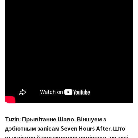
Tuzin: Прывітанне Шаво. Віншуем з
дэбютным запісам Seven Hours After. Што