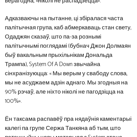
верагодна, «ніколі не распадзецца».
Адказваючы на ​​пытанне, ці збіралася часта
палітычная група, каб абмеркаваць стан свету,
Одаджян сказаў, што па-за рознымі
палітычнымі поглядамі (бубнач Джон Долмаян
быў вакальным прыхільнікам Дональда
Трампа), System Of A Down звычайна
сінхранізуюцца: « Мы верым у свабоду слова,
мы не асуджаем адзін аднаго. Мы згодныя на
90% рэчаў, але ніхто ніколі не пагодзіцца на
100%».
Ён таксама распавёў пра нядаўнія каментарыі
калегі па групе Сержа Танкяна аб тым, што