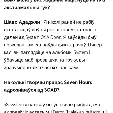
выклікала ў вас жаданне націснуць на такі
экстрэмальны гук?
Шаво Ададжян
: «Я ніколі раней не рабіў
гэтага: кідаў поўны рок ці хэві-метал запіс
далей ад System Of A Down. Я заўсёды быў
прыхільнікам сапраўды цяжкіх рэчаў. Цяпер,
калі вы паглядзіце на альбомы System і
ўбачыце маё прозвішча на трэку, вы
зразумееце, якія часткі я напісаў».
Наколькі творчы працэс Seven Hours
адрозніваўся ад SOAD?
«З System я напісаў бы ўсе свае рыфы дома і
адправіў іх астатнім, і Daron [Malakian, guitarist] ці