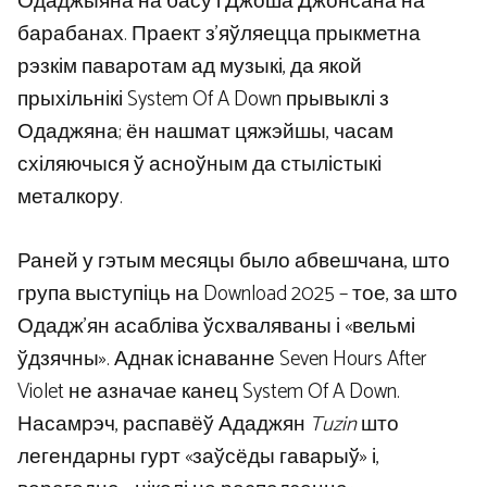
Одаджыяна на басу і Джоша Джонсана на
барабанах. Праект з’яўляецца прыкметна
рэзкім паваротам ад музыкі, да якой
прыхільнікі System Of A Down прывыклі з
Одаджяна; ён нашмат цяжэйшы, часам
схіляючыся ў асноўным да стылістыкі
металкору.
Раней у гэтым месяцы было абвешчана, што
група выступіць на Download 2025 – тое, за што
Одадж’ян асабліва ўсхваляваны і «вельмі
ўдзячны». Аднак існаванне Seven Hours After
Violet не азначае канец System Of A Down.
Насамрэч, распавёў Ададжян
Tuzin
што
легендарны гурт «заўсёды гаварыў» і,