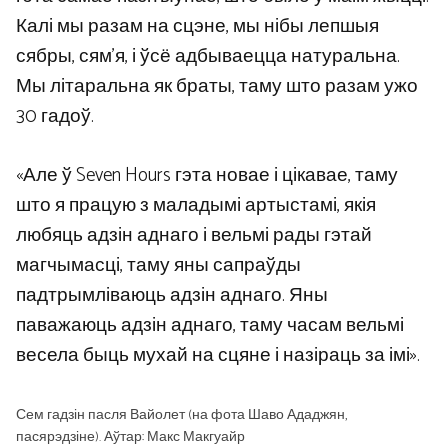
Калі мы разам на сцэне, мы нібы лепшыя
сябры, сям’я, і ​​ўсё адбываецца натуральна.
Мы літаральна як браты, таму што разам ужо
30 гадоў.
«Але ў Seven Hours гэта новае і цікавае, таму
што я працую з маладымі артыстамі, якія
любяць адзін аднаго і вельмі рады гэтай
магчымасці, таму яны сапраўды
падтрымліваюць адзін аднаго. Яны
паважаюць адзін аднаго, таму часам вельмі
весела быць мухай на сцяне і назіраць за імі».
Сем гадзін пасля Вайолет (на фота Шаво Ададжян,
пасярэдзіне). Аўтар: Макс Макгуайр