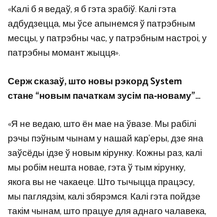
«Калі б я ведаў, я б гэта зрабіў. Калі гэта
адбудзецца, мы ўсе апынемся ў патрэбным
месцы, у патрэбны час, у патрэбным настроі, у
патрэбны момант жыцця».
Серж сказаў, што новы рэкорд System
стане “новым пачаткам зусім па-новаму”…
«Я не ведаю, што ён мае на ўвазе. Мы рабілі
рэчы пэўным чынам у нашай кар’еры, дзе яна
заўсёды ідзе ў новым кірунку. Кожны раз, калі
мы робім нешта новае, гэта ў тым кірунку,
якога вы не чакаеце. Што тычыцца працэсу,
мы паглядзім, калі збярэмся. Калі гэта пойдзе
такім чынам, што працуе для аднаго чалавека,