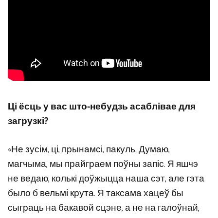
Ці ёсць у вас што-небудзь асаблівае для
загрузкі?
«Не зусім, ці, прынамсі, пакуль. Думаю,
магчыма, мы прайграем поўны запіс. Я яшчэ
не ведаю, колькі доўжыцца наша сэт, але гэта
было б вельмі крута. Я таксама хацеў бы
сыграць на бакавой сцэне, а не на галоўнай,