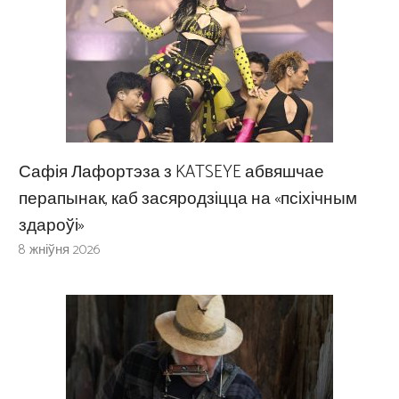
Сафія Лафортэза з KATSEYE абвяшчае
перапынак, каб засяродзіцца на «псіхічным
здароўі»
8 жніўня 2026