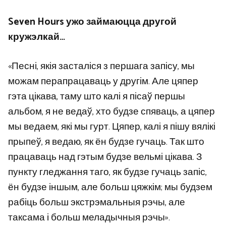
Seven Hours ужо займаюцца другой
кружэлкай…
«Песні, якія засталіся з першага запісу, мы
можам перапрацаваць у другім. Але цяпер
гэта цікава, таму што калі я пісаў першы
альбом, я не ведаў, хто будзе спяваць, а цяпер
мы ведаем, які мы гурт. Цяпер, калі я пішу вялікі
прыпеў, я ведаю, як ён будзе гучаць. Так што
працаваць над гэтым будзе вельмі цікава. З
пункту гледжання таго, як будзе гучаць запіс,
ён будзе іншым, але больш цяжкім; мы будзем
рабіць больш экстрэмальныя рэчы, але
таксама і больш меладычныя рэчы».