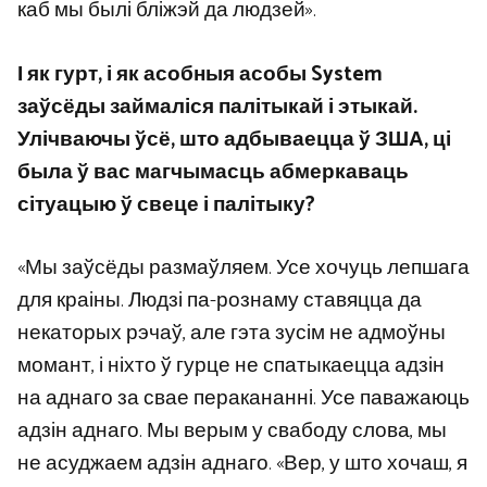
каб мы былі бліжэй да людзей».
І як гурт, і як асобныя асобы System
заўсёды займаліся палітыкай і этыкай.
Улічваючы ўсё, што адбываецца ў ЗША, ці
была ў вас магчымасць абмеркаваць
сітуацыю ў свеце і палітыку?
«Мы заўсёды размаўляем. Усе хочуць лепшага
для краіны. Людзі па-рознаму ставяцца да
некаторых рэчаў, але гэта зусім не адмоўны
момант, і ніхто ў гурце не спатыкаецца адзін
на аднаго за свае перакананні. Усе паважаюць
адзін аднаго. Мы верым у свабоду слова, мы
не асуджаем адзін аднаго. «Вер, у што хочаш, я