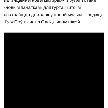
патэнцыйны новы матэрыял з System стане
«новым пачаткам» для гурта, і што ім
спатрэбіцца для запісу новай музыкі – глядзіце
Tuzin
Поўны чат з Одадж’янам ніжэй.