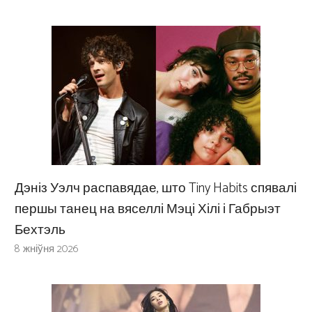
Дэніз Уэлч распавядае, што Tiny Habits спявалі
першы танец на вяселлі Мэці Хілі і Габрыэт
Бехтэль
8 жніўня 2026