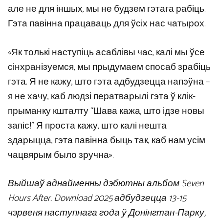
але не для іншых, мы не будзем гэтага рабіць.
Гэта павінна працаваць для ўсіх нас чатырох.
«Як толькі наступіць асаблівы час, калі мы ўсе
сінхранізуемся, мы прыдумаем спосаб зрабіць
гэта. Я не кажу, што гэта адбудзецца напэўна –
я не хачу, каб людзі ператварылі гэта ў клік-
прыманку кшталту “Шава кажа, што ідзе новы
запіс!” Я проста кажу, што калі нешта
здарыцца, гэта павінна быць так, каб нам усім
чацвярым было зручна».
Выйшаў аднайменны дэбютны альбом Seven
Hours After.
Download 2025 адбудзецца 13-15
чэрвеня наступнага года ў Донінгтан-Парку,