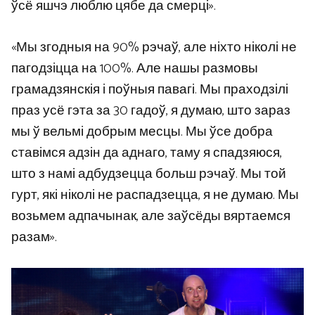
ўсё яшчэ люблю цябе да смерці».
«Мы згодныя на 90% рэчаў, але ніхто ніколі не
пагодзіцца на 100%. Але нашы размовы
грамадзянскія і поўныя павагі. Мы праходзілі
праз усё гэта за 30 гадоў, я думаю, што зараз
мы ў вельмі добрым месцы. Мы ўсе добра
ставімся адзін да аднаго, таму я спадзяюся,
што з намі адбудзецца больш рэчаў. Мы той
гурт, які ніколі не распадзецца, я не думаю. Мы
возьмем адпачынак, але заўсёды вяртаемся
разам».