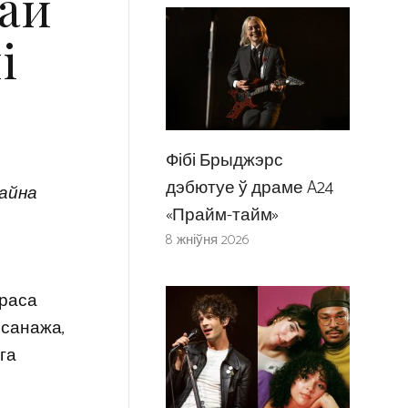
вай
і
Фібі Брыджэрс
дэбютуе ў драме A24
айна
«Прайм-тайм»
8 жніўня 2026
 раса
рсанажа,
га