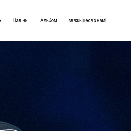
ю
Навіны
Альбом
звяжыцеся з намі