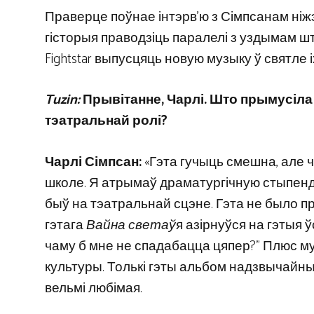
Праверце поўнае інтэрв’ю з Сімпсанам ніжэ
гісторыя праводзіць паралелі з уздымам шту
Fightstar выпусцяць новую музыку ў святле
Tuzin:
Прывітанне, Чарлі. Што прымусіла 
тэатральнай ролі?
Чарлі Сімпсан:
«Гэта гучыць смешна, але 
школе. Я атрымаў драматургічную стыпендыю
быў на тэатральнай сцэне. Гэта не было п
гэтага
Вайна светаў
я азірнуўся на гэтыя ў
чаму б мне не спадабацца цяпер?” Плюс м
культуры. Толькі гэты альбом надзвычайны 
вельмі любімая.