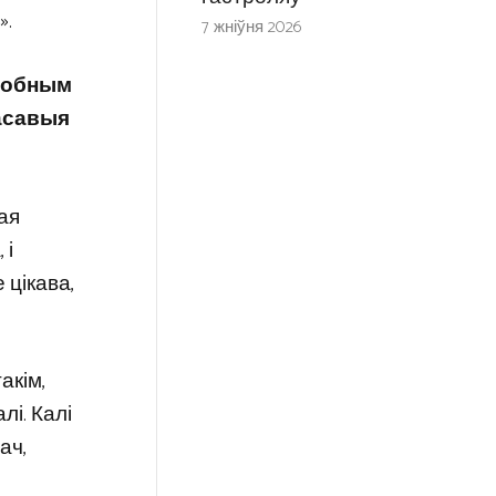
».
7 жніўня 2026
адобным
масавыя
ная
 і
 цікава,
акім,
лі. Калі
ач,