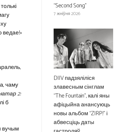
“Second Song”
 толькі
7 жніўня 2026
магу
ыху
о ведае!»
аралель,
DIIV падзяліліся
а, чаму
злавесным сінглам
натар 2:
“The Fountain”, калі яны
лі б
афіцыйна анансуюць
новы альбом “ZIRP!” і
абвесціць даты
ы вучым
гастроляў