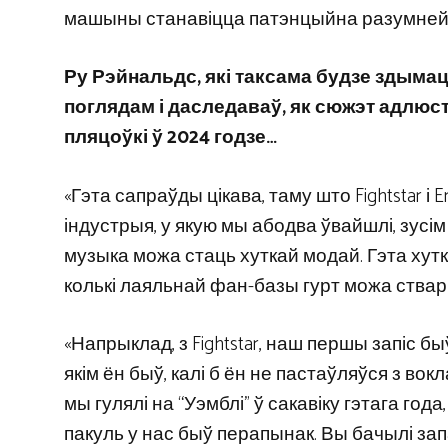
машыны станавіцца патэнцыйна разумнейшым
Ру Рэйнальдс, які таксама будзе здымац
поглядам і даследаваў, як сюжэт адлюст
пляцоўкі ў 2024 годзе…
«Гэта сапраўды цікава, таму што Fightstar і 
індустрыя, у якую мы абодва ўвайшлі, зусі
музыка можа стаць хуткай модай. Гэта хутка
колькі лаяльнай фан-базы гурт можа ствары
«Напрыклад, з Fightstar, наш першы запіс б
якім ён быў, калі б ён не пастаўляўся з вокл
мы гулялі на “Уэмблі” ў сакавіку гэтага год
пакуль у нас быў перапынак. Вы бачылі запал