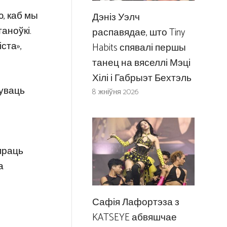
, каб мы
Дэніз Уэлч
таноўкі.
распавядае, што Tiny
ста»,
Habits спявалі першы
танец на вяселлі Мэці
Хілі і Габрыэт Бехтэль
чуваць
8 жніўня 2026
праць
а
Сафія Лафортэза з
KATSEYE абвяшчае