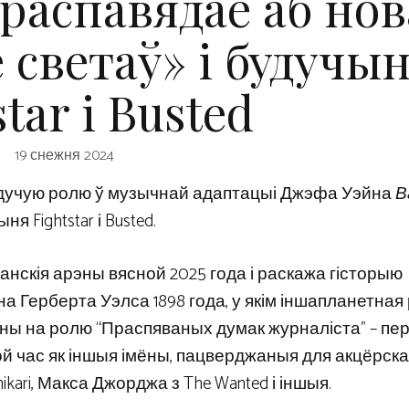
 распавядае аб но
 светаў» і будучын
star і Busted
19 снежня 2024
удучую ролю ў музычнай адаптацыі Джэфа Уэйна
В
я Fightstar і Busted.
анскія арэны вясной 2025 года і раскажа гісторыю
 Герберта Уэлса 1898 года, у якім іншапланетная
ены на ролю “Праспяваных думак журналіста” – пе
той час як іншыя імёны, пацверджаныя для акцёрска
kari, Макса Джорджа з The Wanted і іншыя.