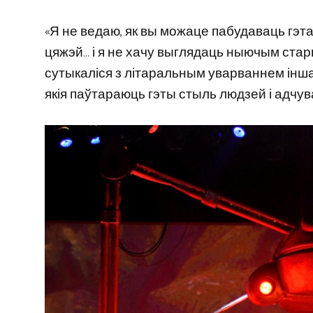
«Я не ведаю, як вы можаце пабудаваць гэт
цяжэй… і я не хачу выглядаць ныючым стар
сутыкаліся з літаральным уварваннем інш
якія паўтараюць гэты стыль людзей і адчув