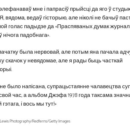
лефанаваў мне і папрасіў прыйсці да яго ў студыю
 «Я, вядома, ведаў гісторыю, але ніколі не бачыў пас
 мой голас падыдзе да «Праспяваных думак журналі
іў нічога падобнага».
спачатку была нервовай, але потым яна пачала ад
ху скачок у невядомае, але я рады быць часткай
орыі.
й не было напісана, супрацьстаянне чалавецтва су
вой час, а альбом Джэфа 1978 года таксама значн
этага, і вось мы тут!»
ewis Photography/Redferns/Getty Images