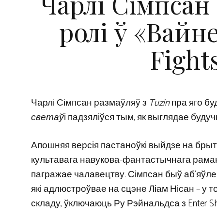
Чарлі Сімпсан
ролі ў «Вайне
Fight
Чарлі Сімпсан размаўляў з
Tuzin
пра яго б
светаў
і падзяліўся тым, як выглядае будучын
Апошняя версія пастаноўкі выйдзе на брыт
культавага навукова-фантастычнага рамана
пагражае чалавецтву. Сімпсан быў аб’яўл
які адлюстроўвае на сцэне Ліам Нісан – у 
складу, ўключаюць Ру Рэйнальдса з Enter Shi