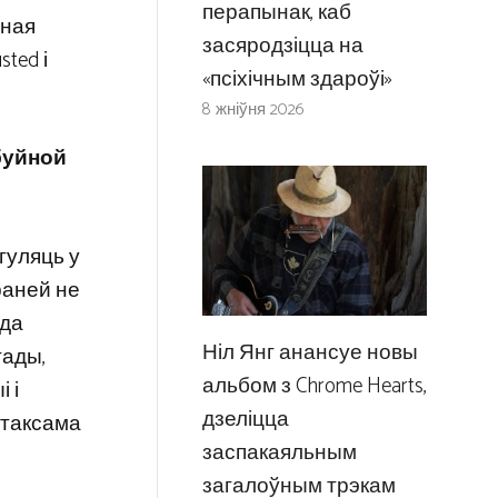
перапынак, каб
чная
засяродзіцца на
ted і
«псіхічным здароўі»
8 жніўня 2026
буйной
гуляць у
раней не
 да
Ніл Янг анансуе новы
тады,
альбом з Chrome Hearts,
 і
дзеліцца
 таксама
заспакаяльным
загалоўным трэкам