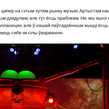
а цяпер на гэтым хуткім рынку музыкі. Артыстам н
ым дзядулем, але тут ёсць праблема. Не, мы яшчэ 
апланецян, але ў нашай паўсядзённым жыцці ёсць
аюць сябе як сілы ўварвання».