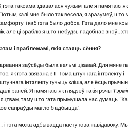
23]гэта таксама здавалася чужым, але я памятаю, як
Потым, калі мне было так весела, я зразумеў, што 
камфорту, і каб гэта было добра. Гэта дало мне кр
ік, але ці зраблю я што-небудзь падобнае зноў… хт
там і праблемамі, якія стаяць сёння?
варвання заўсёды была вельмі цікавай. Для мяне п
ое, як гэта звязана з ІІ. Тэма штучнага інтэлекту і
тучнага інтэлекту гучыць клішэ, але ёсць прычын
далі раней. Я памятаю, як глядзеў такія рэчы
Тэрмі
ар’яцтвам, таму што гэта прымушала нас думаць: “Ка
кое сапраўды магло б адбыцца”.
т… і гэта можа адбывацца паступова навідавоку. М