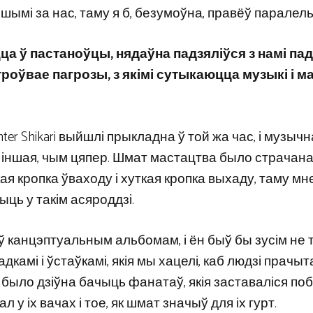
і за нас, таму я б, безумоўна, правёў паралель
ца ў пастаноўцы, нядаўна падзяліўся з намі п
роўвае пагрозы, з якімі сутыкаюцца музыкі і 
Enter Shikari выйшлі прыкладна ў той жа час, і музыч
м іншая, чым цяпер. Шмат мастацтва было страчана,
я кропка ўваходу і хуткая кропка выхаду, таму мне
ць у такім асяроддзі.
ыў канцэптуальным альбомам, і ён быў бы зусім не т
адкамі і ўстаўкамі, якія мы хацелі, каб людзі прачыта
а, было дзіўна бачыць фанатаў, якія заставаліся поб
 у іх вачах і тое, як шмат значыў для іх гурт.