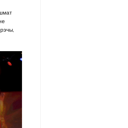
ашмат
не
 рэчы,