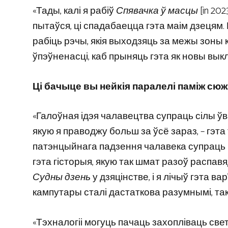
«Тады, калі я рабіў
Спявачка ў масцы
[in 20
пытаўся, ці спадабаецца гэта маім дзецям. 
рабіць рэчы, якія выходзяць за межы зоны 
ўпэўненасці, каб прыняць гэта як новы выкл
Ці бачыце вы нейкія паралелі паміж сюжэ
«Галоўная ідэя чалавецтва супраць сілы ў
якую я праводжу больш за ўсё зараз, – гэта т
патэнцыйнага падзення чалавека супраць ш
гэта гісторыя, якую так шмат разоў распавя
Судны дзень
у дзяцінстве, і я лічыў гэта в
кампутары сталі дастаткова разумнымі, та
«Тэхналогіі могуць пачаць захопліваць све