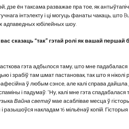
й, дзе ён таксама разважае пра тое, як антыўтапі
чнага інтэлекту і ці могуць фанаты чакаць, што Bus
 іх адпаведных юбілейных шоу.
вас сказаць “так” гэтай ролі як вашай першай 
часткова гэта адбылося таму, што мне падабалася 
 і зрабіў там шмат пастановак, так што я ніколі 
рафесійна ў любым сэнсе, але калі справа дайшла
спаміны і падумаў: “Ну, калі мне гэта спадабалася 
узыка
Вайна светаў
мае асаблівае месца ў гісторыі
і разышоўся накладам 16 мільёнаў копій. Гісторыя