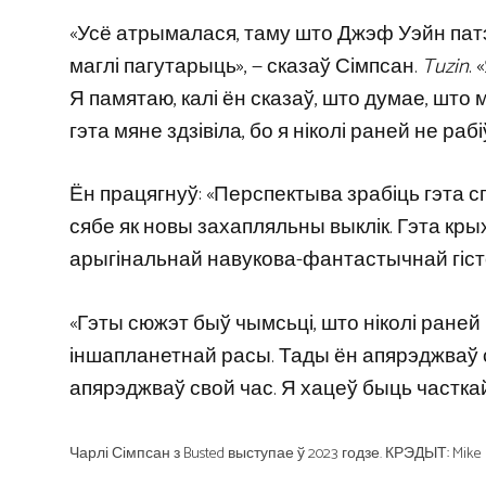
«Усё атрымалася, таму што Джэф Уэйн патэ
маглі пагутарыць», — сказаў Сімпсан.
Tuzin
.
Я памятаю, калі ён сказаў, што думае, што
гэта мяне здзівіла, бо я ніколі раней не раб
Ён працягнуў: «Перспектыва зрабіць гэта 
сябе як новы захапляльны выклік. Гэта кры
арыгінальнай навукова-фантастычнай гіст
«Гэты сюжэт быў чымсьці, што ніколі ране
іншапланетнай расы. Тады ён апярэджваў с
апярэджваў свой час. Я хацеў быць часткай г
Чарлі Сімпсан з Busted выступае ў 2023 годзе. КРЭДЫТ: Mike L