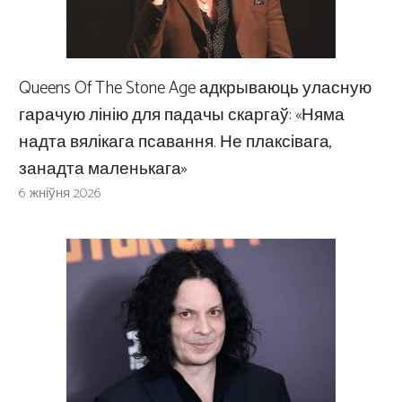
Queens Of The Stone Age адкрываюць уласную
гарачую лінію для падачы скаргаў: «Няма
надта вялікага псавання. Не плаксівага,
занадта маленькага»
6 жніўня 2026