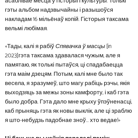
асаблівае месца ў гісторыі і культуры. Толькі
гэты альбом надзвычайны і разышоўся
накладам 16 мільёнаў копій. Гісторыя таксама
вельмі любімая.
«Тады, калі я рабіў
Спявачка ў масцы
[in
2023]гэта таксама здавалася чужым, але я
памятаю, як толькі пытаўся, ці спадабаецца
гэта маім дзецям. Потым, калі мне было так
весела, я зразумеў, што магу рабіць рэчы, якія
выходзяць за межы зоны камфорту, і каб гэта
было добра. Гэта дало мне крыху ўпэўненасці,
каб прыняць гэта як новы выклік, але ці зраблю
я што-небудзь падобнае зноў… хто ведае!»