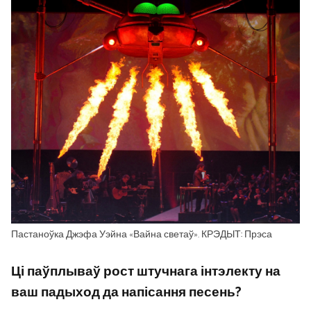
Пастаноўка Джэфа Уэйна «Вайна светаў». КРЭДЫТ: Прэса
Ці паўплываў рост штучнага інтэлекту на
ваш падыход да напісання песень?