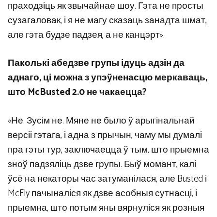
праходзіць як звычайнае шоу. Гэта не просты
сузагаловак, і я не магу сказаць занадта шмат,
але гэта будзе падзея, а не канцэрт».
Паколькі абедзве групы ідуць адзін да
аднаго, ці можна з упэўненасцю меркаваць,
што McBusted 2.0 не чакаецца?
«Не. Зусім не. Мяне не было ў арыгінальнай
версіі гэтага, і адна з прычын, чаму мы думалі
пра гэты тур, заключаецца ў тым, што прыемна
зноў падзяліць дзве групы. Быў момант, калі
ўсё на некаторы час затуманілася, але Busted і
McFly пачыналіся як дзве асобныя сутнасці, і
прыемна, што потым яны вярнуліся як розныя