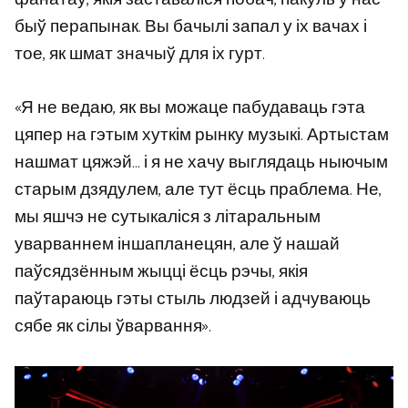
быў перапынак. Вы бачылі запал у іх вачах і
тое, як шмат значыў для іх гурт.
«Я не ведаю, як вы можаце пабудаваць гэта
цяпер на гэтым хуткім рынку музыкі. Артыстам
нашмат цяжэй… і я не хачу выглядаць ныючым
старым дзядулем, але тут ёсць праблема. Не,
мы яшчэ не сутыкаліся з літаральным
уварваннем іншапланецян, але ў нашай
паўсядзённым жыцці ёсць рэчы, якія
паўтараюць гэты стыль людзей і адчуваюць
сябе як сілы ўварвання».