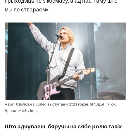
прыходзіць не з космасу, а ад нас, таму што
мы яе ствараем».
Чарлі Сімпсан з Busted выступае ў 2023 годзе. КРЭДЫТ: Люк
Брэнан/Getty Images
Што адчуваеш, бяручы на ​​сябе ролю такіх