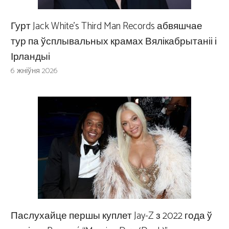
Гурт Jack White’s Third Man Records абвяшчае
тур па ўсплывальных крамах Вялікабрытаніі і
Ірландыі
6 жніўня 2026
Паслухайце першы куплет Jay-Z з 2022 года ў