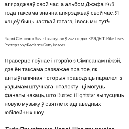
апярэджваў свой час, а альбом Джэфа 1978
года таксама значна апярэджваў свой час. Я
хацеў быць часткай гэтага, і вось мы тут!»
Чарлі Сімпсан з Busted выступае ў 2023 годзе. КРЭДЫТ: Mike Lewis
Photography/Redferns/Getty Images
Праверце поўнае інтэрв’ю з Сімпсанам ніжэй,
дзе ён таксама разважае пра тое, як
антыўтапічная гісторыя праводзіць паралелі з
уздымам штучнага інтэлекту і ці могуць
фанаты чакаць, што Busted і Fightstar выпусцяць
новую музыку ў святле іх адпаведных
юбілейных шоу.