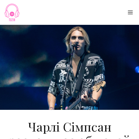
Skip
to
Me
content
Чарлі Сімпсан