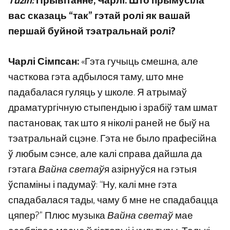
Tuzin:
Прывітанне, Чарлі. Што прымусіла
вас сказаць “так” гэтай ролі як вашай
першай буйной тэатральнай ролі?
Чарлі Сімпсан:
«Гэта гучыць смешна, але
часткова гэта адбылося таму, што мне
падабалася гуляць у школе. Я атрымаў
драматургічную стыпендыю і зрабіў там шмат
пастановак, так што я ніколі раней не быў на
тэатральнай сцэне. Гэта не было прафесійна
ў любым сэнсе, але калі справа дайшла да
гэтага
Вайна светаў
я азірнуўся на гэтыя
ўспаміны і падумаў: “Ну, калі мне гэта
спадабалася тады, чаму б мне не спадабацца
цяпер?” Плюс музыка
Вайна светаў
мае