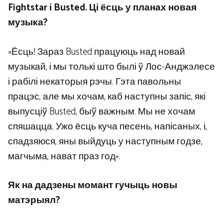
Fightstar і Busted. Ці ёсць у планах новая
музыка?
«Ёсць! Зараз Busted працуюць над новай
музыкай, і мы толькі што былі ў Лос-Анджэлесе
і рабілі некаторыя рэчы. Гэта павольны
працэс, але мы хочам, каб наступны запіс, які
выпусціў Busted, быў важным. Мы не хочам
спяшацца. Ужо ёсць куча песень, напісаных, і,
спадзяюся, яны выйдуць у наступным годзе,
магчыма, нават праз год».
Як на дадзены момант гучыць новы
матэрыял?