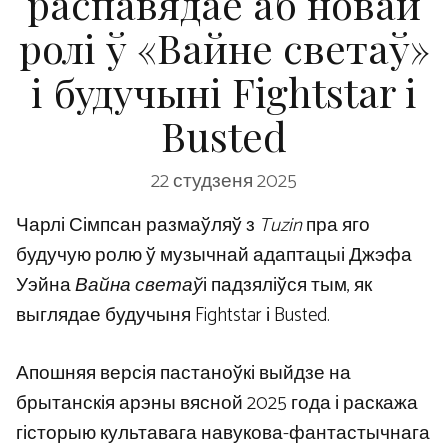
распавядае аб новай
ролі ў «Вайне светаў»
і будучыні Fightstar і
Busted
22 студзеня 2025
Чарлі Сімпсан размаўляў з
Tuzin
пра яго
будучую ролю ў музычнай адаптацыі Джэфа
Уэйна
Вайна светаў
і падзяліўся тым, як
выглядае будучыня Fightstar і Busted.
Апошняя версія пастаноўкі выйдзе на
брытанскія арэны вясной 2025 года і раскажа
гісторыю культавага навукова-фантастычнага