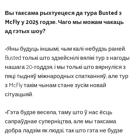
Вы таксама рыхтуецеся да тура Busted з
McFly у 2025 годзе. Чаго мы можам чакаць
ад гэтых шоу?
«Яны будуць іншымі, чым калі-небудзь раней.
Busted толькі што здзейснілі вялікі тур з нагоды
нашага 20-годдзя, і мы толькі што вярнуліся з
пяці тыдняў міжнародных спатканняў, але тур
з McFly такім чынам стане зусім новай
сітуацыяй.
«Гэта будзе весела, таму што ў нас ёсць
сапраўднае суперніцтва, але мы таксама
добра ладзім як людзі, так што гэта не будзе