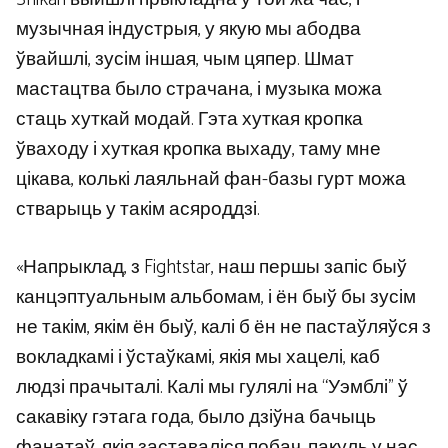
музычная індустрыя, у якую мы абодва
ўвайшлі, зусім іншая, чым цяпер. Шмат
мастацтва было страчана, і музыка можа
стаць хуткай модай. Гэта хуткая кропка
ўваходу і хуткая кропка выхаду, таму мне
цікава, колькі лаяльнай фан-базы гурт можа
стварыць у такім асяроддзі.
«Напрыклад, з Fightstar, наш першы запіс быў
канцэптуальным альбомам, і ён быў бы зусім
не такім, якім ён быў, калі б ён не пастаўляўся з
вокладкамі і ўстаўкамі, якія мы хацелі, каб
людзі прачыталі. Калі мы гулялі на “Уэмблі” ў
сакавіку гэтага года, было дзіўна бачыць
фанатаў, якія заставаліся побач, пакуль у нас