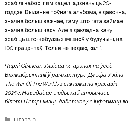
зрабілі набор, якім хацелі адзначыць 20-
годдзе. Выданне поўнага альбома, відавочна,
значна больш важнае, таму што гэта займае
значна больш часу. Але я дакладна хачу
зрабіць што-небудзь з імі зноў у будучыні, на
100 працэнтаў. Толькі не ведаю, калі”.
Чарлі Сімпсан з’явіцца на арэнах па ўсёй
Вялікабрытаніі ў рамках тура Джэфа Уэйна
The War Of The Worlds з сакавіка па красавік
2025 г. Наведайце сюды, каб атрымаць
білеты і атрымаць дадатковую інфармацыю.
Categories
Інтэрв'ю