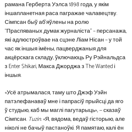
рамана Герберта Уэлса 1898 года, у якім
іншапланетная раса пагражае чалавецтву.
Сімпсан быў аб’яўлены на ролю
“Праспяваных думак журналіста” – персанажа,
які адлюстроўвае на сцэне Ліам Нісан – у той
час як іншыя імёны, пацверджаныя для
акцёрскага складу, ўключаюць Ру Рэйнальдса
з Enter Shikari, Макса Джорджа з The Wanted і
іншыя.
«Усё атрымалася, таму што Джэф Уэйн
патэлефанаваў мне і папрасіў прыйсці да яго
ў студыю, каб мы маглі пагутарыць», — сказаў
Сімпсан.
Tuzin
. «Я, вядома, ведаў гісторыю, але
ніколі не бачыў пастаноўкі. Я памятаю, калі ён