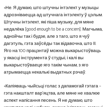
«Не. Я думаю, што штучны інтэлект у музыцы
адрозніваецца ад штучнага інтэлекту ў цэлым.
Штучны інтэлект, які піша музыку, для мяне
недалёка [good enough to be a concern]. Магчыма,
аднойчы так і будзе, але з таго, што я чуў
дагэтуль, гэта заўсёды так відавочна, што ІІ.
Яго на 100 працэнтаў можна выкарыстоўваць
у якасці інструмента ў студыі, і калі вы
выкарыстоўваеце яго такім чынам, з яго
атрымаецца некалькі выдатных рэчаў.
«Капіяваць чыйсьці голас з дапамогай гэтага –
гэта накшталт вар’яцтва, але мяне не хвалюе
аспект напісання песень. Я не думаю, што