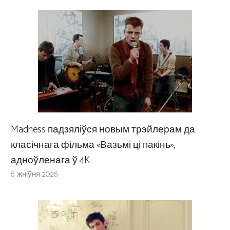
Madness падзяліўся новым трэйлерам да
класічнага фільма «Вазьмі ці пакінь»,
адноўленага ў 4K
6 жніўня 2026