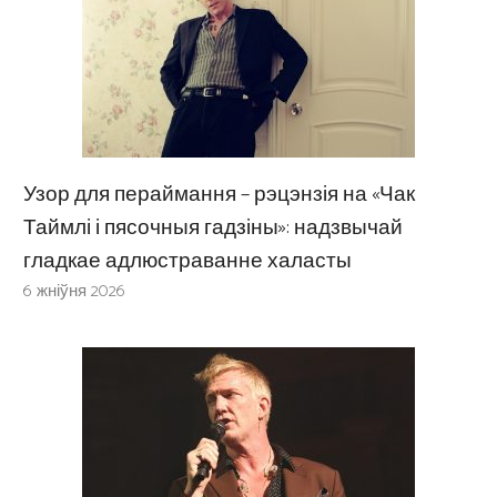
Узор для пераймання – рэцэнзія на «Чак
Таймлі і пясочныя гадзіны»: надзвычай
гладкае адлюстраванне халасты
6 жніўня 2026