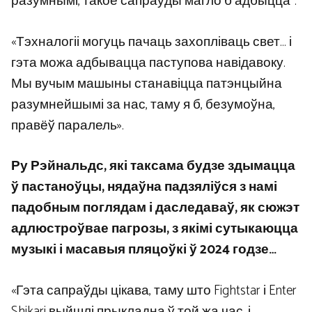
разумнымі, такое сапраўды магло б адбыцца”.
«Тэхналогіі могуць пачаць захопліваць свет… і
гэта можа адбывацца паступова навідавоку.
Мы вучым машыны станавіцца патэнцыйна
разумнейшымі за нас, таму я б, безумоўна,
правёў паралель».
Ру Рэйнальдс, які таксама будзе здымацца
ў пастаноўцы, нядаўна падзяліўся з намі
падобным поглядам і даследаваў, як сюжэт
адлюстроўвае пагрозы, з якімі сутыкаюцца
музыкі і масавыя пляцоўкі ў 2024 годзе…
«Гэта сапраўды цікава, таму што Fightstar і Enter
Shikari выйшлі прыкладна ў той жа час, і