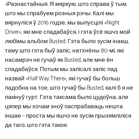
«Разнастайныя. Я мяркую, што справа ў тым,
што мы спрабуем розныя рэчы. Калі мы
вярнуліся ў 2016 годзе, мы выпусцілі «Night
Driver», які мне спадабаўся, і гэта ўсё яшчэ мой
любімы альбом Busted. Гэта было зусім інакш,
таму што гэта быў запіс, натхнёны 80-мі, які
насамрэч не гучаў як Busted, але мне ён
спадабаўся. Потым мы запісалі запіс пад
назвай «Half Way There», які гучаў бы больш
падобна на тое, што гучаў бы Busted, калі б я не
пакінуў гурт. Гэта таксама было цудоўна, але
цяпер мы хочам зноў паспрабаваць нешта
іншае – проста мы яшчэ не зусім прызямліліся
да таго, што гэта такое.