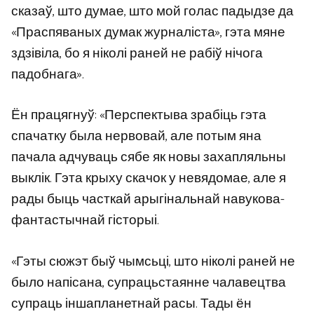
сказаў, што думае, што мой голас падыдзе да
«Праспяваных думак журналіста», гэта мяне
здзівіла, бо я ніколі раней не рабіў нічога
падобнага».
Ён працягнуў: «Перспектыва зрабіць гэта
спачатку была нервовай, але потым яна
пачала адчуваць сябе як новы захапляльны
выклік. Гэта крыху скачок у невядомае, але я
рады быць часткай арыгінальнай навукова-
фантастычнай гісторыі.
«Гэты сюжэт быў чымсьці, што ніколі раней не
было напісана, супрацьстаянне чалавецтва
супраць іншапланетнай расы. Тады ён