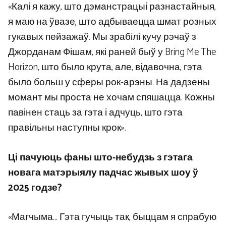
«Калі я кажу, што дэманстрацыі разнастайныя,
я маю на ўвазе, што адбываецца шмат розных
гукавых пейзажаў. Мы зрабілі кучу рэчаў з
Джорданам Фішам, які раней быў у Bring Me The
Horizon, што было крута, але, відавочна, гэта
было больш у сферы рок-арэны. На дадзены
момант мы проста не хочам спяшацца. Кожны
павінен стаць за гэта і адчуць, што гэта
правільны наступны крок».
Ці пачуюць фаны што-небудзь з гэтага
новага матэрыялу падчас жывых шоу ў
2025 годзе?
«Магчыма… Гэта гучыць так, быццам я спрабую