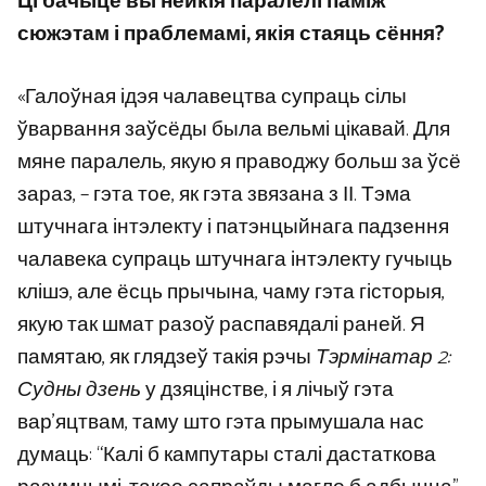
Ці бачыце вы нейкія паралелі паміж
сюжэтам і праблемамі, якія стаяць сёння?
«Галоўная ідэя чалавецтва супраць сілы
ўварвання заўсёды была вельмі цікавай. Для
мяне паралель, якую я праводжу больш за ўсё
зараз, – гэта тое, як гэта звязана з ІІ. Тэма
штучнага інтэлекту і патэнцыйнага падзення
чалавека супраць штучнага інтэлекту гучыць
клішэ, але ёсць прычына, чаму гэта гісторыя,
якую так шмат разоў распавядалі раней. Я
памятаю, як глядзеў такія рэчы
Тэрмінатар 2:
Судны дзень
у дзяцінстве, і я лічыў гэта
вар’яцтвам, таму што гэта прымушала нас
думаць: “Калі б кампутары сталі дастаткова