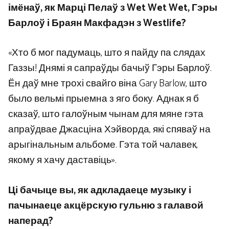
імёнаў, як Марці Пелаў з Wet Wet Wet, Гэры
Барлоў і Браян Макфадэн з Westlife?
«Хто б мог падумаць, што я пайду па слядах
Газзы! Днямі я сапраўды бачыў Гэры Барлоў.
Ён даў мне трохі свайго віна Gary Barlow, што
было вельмі прыемна з яго боку. Аднак я б
сказаў, што галоўным чынам для мяне гэта
апраўдвае Джасціна Хэйворда, які спяваў на
арыгінальным альбоме. Гэта той чалавек,
якому я хачу даставіць».
Ці бачыце вы, як адкладаеце музыку і
пачынаеце акцёрскую гульню з галавой
наперад?