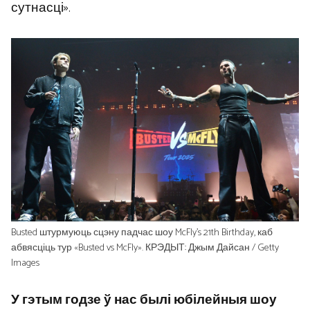
сутнасці».
Busted штурмуюць сцэну падчас шоу McFly’s 21th Birthday, каб
абвясціць тур «Busted vs McFly». КРЭДЫТ: Джым Дайсан / Getty
Images
У гэтым годзе ў нас былі юбілейныя шоу