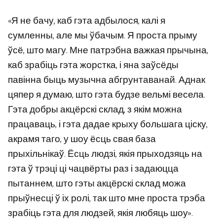
«Я не бачу, каб гэта адбылося, калі я
сумленны, але мы ўбачым. Я проста прыму
ўсё, што магу. Мне патрэбна важкая прычына,
каб зрабіць гэта жорстка, і яна заўсёды
павінна быць музычна абгрунтаванай. Аднак
цяпер я думаю, што гэта будзе вельмі весела.
Гэта добры акцёрскі склад, з якім можна
працаваць, і гэта дадае крыху большага ціску,
акрамя таго, у шоу ёсць свая база
прыхільнікаў. Ёсць людзі, якія прыходзяць на
гэта ў трэці ці чацвёрты раз і задаюцца
пытаннем, што гэты акцёрскі склад можа
прыўнесці ў іх ролі, так што мне проста трэба
зрабіць гэта для людзей, якія любяць шоу».