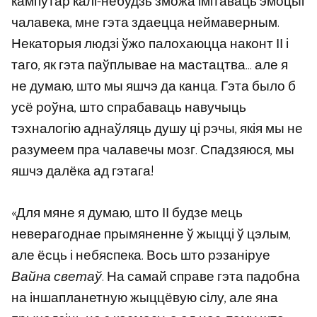
кампутар калі-небудзь зможа імітаваць эмоцыі
чалавека, мне гэта здаецца неймаверным.
Некаторыя людзі ўжо палохаюцца наконт ІІ і
таго, як гэта паўплывае на мастацтва… але я
не думаю, што мы яшчэ да канца. Гэта было б
усё роўна, што спрабаваць навучыць
тэхналогію аднаўляць душу ці рэчы, якія мы не
разумеем пра чалавечы мозг. Спадзяюся, мы
яшчэ далёка ад гэтага!
«Для мяне я думаю, што ІІ будзе мець
неверагоднае прымяненне ў жыцці ў цэлым,
але ёсць і небяспека. Вось што рэзаніруе
Вайна светаў
. На самай справе гэта падобна
на іншапланетную жыццёвую сілу, але яна