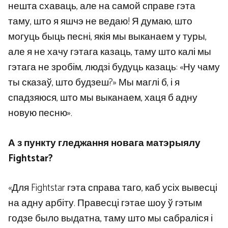
нешта схаваць, але на самой справе гэта
таму, што я яшчэ не ведаю! Я думаю, што
могуць быць песні, якія мы выканаем у туры,
але я не хачу гэтага казаць, таму што калі мы
гэтага не зробім, людзі будуць казаць: «Ну чаму
ты сказаў, што будзеш?» Мы маглі б, і я
спадзяюся, што мы выканаем, хаця б адну
новую песню».
А з пункту гледжання новага матэрыялу
Fightstar?
«Для Fightstar гэта справа таго, каб усіх вывесці
на адну арбіту. Правесці гэтае шоу ў гэтым
годзе было выдатна, таму што мы сабраліся і