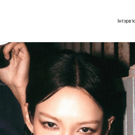
Інтэрв’