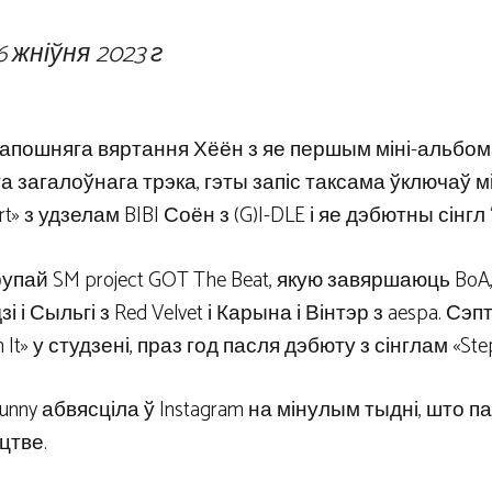
6 жніўня 2023 г
я апошняга вяртання Хёён з яе першым міні-альбо
га загалоўнага трэка, гэты запіс таксама ўключаў 
ert» з удзелам BIBI Соён з (G)I-DLE і яе дэбютны сінгл 
упай SM project GOT The Beat, якую завяршаюць BoA
зі і Сыльгі з Red Velvet і Карына і Вінтэр з aespa. Сэп
t» у студзені, праз год пасля дэбюту з сінглам «Step
 Sunny абвясціла ў Instagram на мінулым тыдні, што п
цтве.