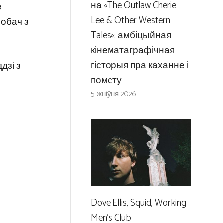
на «The Outlaw Cherie
е
Lee & Other Western
побач з
Tales»: амбіцыйная
кінематаграфічная
гісторыя пра каханне і
дзі з
помсту
5 жніўня 2026
Dove Ellis, Squid, Working
Men’s Club