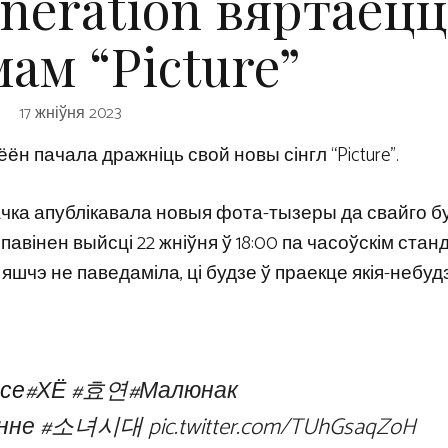
eneration вяртаецц
ам “Picture”
17 жніўня 2023
 Хёён пачала дражніць свой новы сінгл “Picture”.
вачка апублікавала новыя фота-тызеры да свайго б
” павінен выйсці 22 жніўня ў 18:00 па часоўскім ст
 яшчэ не паведаміла, ці будзе ў праекце якія-небудзь
асе
#ХЁ
#효연
#Малюнак
нне
#소녀시대
pic.twitter.com/TUhGsaqZoH