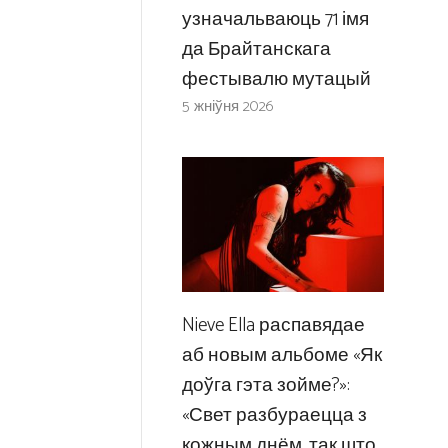
узначальваюць 71 імя
да Брайтанскага
фестывалю мутацый
5 жніўня 2026
Nieve Ella распавядае
аб новым альбоме «Як
доўга гэта зойме?»:
«Свет разбураецца з
кожным днём, так што