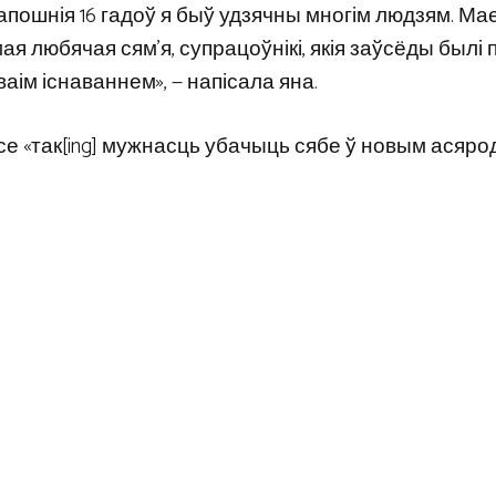
апошнія 16 гадоў я быў удзячны многім людзям. Ма
я любячая сям’я, супрацоўнікі, якія заўсёды былі 
сваім існаваннем», — напісала яна.
е «так[ing] мужнасць убачыць сябе ў новым асярод