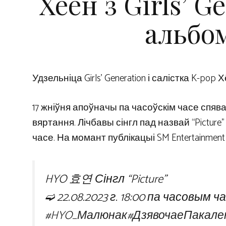
Хёён з Girls’ G
альбом
Удзельніца Girls’ Generation і салістка K-pop
17 жніўня апоўначы па часоўскім часе спя
вяртання. Лічбавы сінгл пад назвай “Picture
часе. На момант публікацыі SM Entertainment
HYO 효연 Сінгл “Picture”
➫ 22.08.2023 г. 18:00 па часовым ч
#HYO_Малюнак
#ДзявочаеПакале