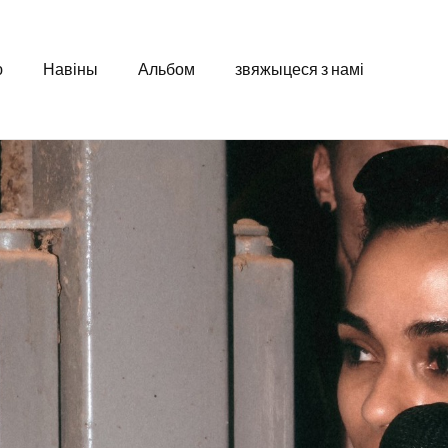
ю
Навіны
Альбом
звяжыцеся з намі