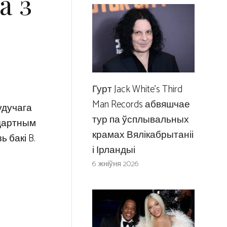
а з
Гурт Jack White’s Third
Man Records абвяшчае
удучага
тур па ўсплывальных
андартным
крамах Вялікабрытаніі
 бакі B.
і Ірландыі
6 жніўня 2026