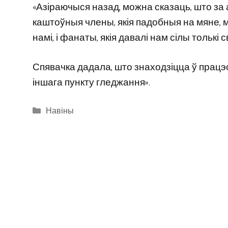
«Азіраючыся назад, можна сказаць, што за 
каштоўныя члены, якія падобныя на мяне, ма
намі, і фанаты, якія давалі нам сілы толькі 
Спявачка дадала, што знаходзіцца ў працэс
іншага пункту гледжання».
Categories
Навіны