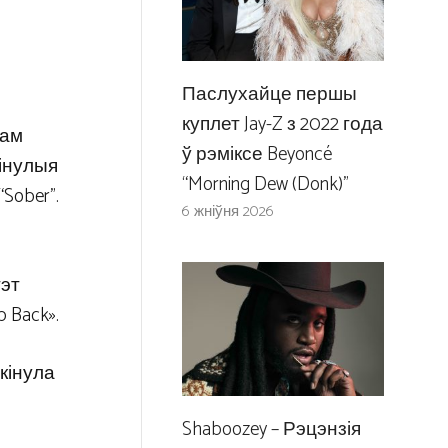
Паслухайце першы
куплет Jay-Z з 2022 года
мам
ў рэміксе Beyoncé
мінулыя
“Morning Dew (Donk)”
“Sober”.
6 жніўня 2026
,
тэт
 Back».
акінула
Shaboozey – Рэцэнзія