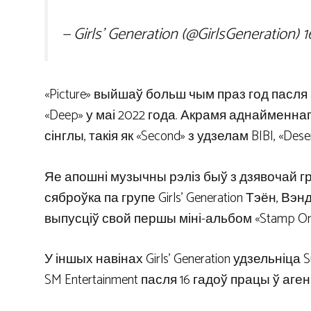
— Girls’ Generation (@GirlsGeneration)
1
«Picture» выйшаў больш чым праз год пасл
«Deep» у маі 2022 года. Акрамя аднайменна
сінглы, такія як «Second» з удзелам BIBI, «Des
Яе апошні музычны рэліз быў з дзявочай гр
сяброўка па групе Girls’ Generation Тэён, Вэнд
выпусціў свой першы міні-альбом «Stamp On I
У іншых навінах Girls’ Generation удзельніца
SM Entertainment пасля 16 гадоў працы ў аген