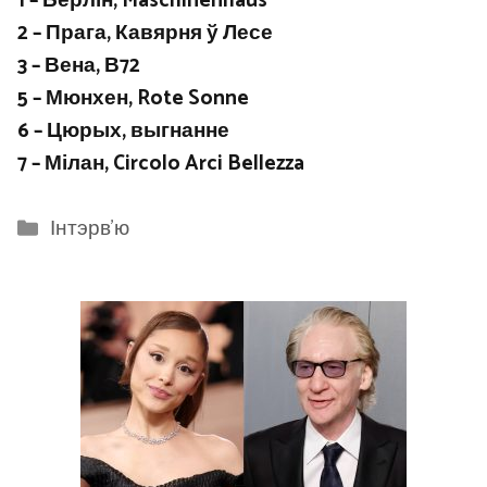
1 – Берлін, Maschinenhaus
2 – Прага, Кавярня ў Лесе
3 – Вена, В72
5 – Мюнхен, Rote Sonne
6 – Цюрых, выгнанне
7 – Мілан, Circolo Arci Bellezza
Categories
Інтэрв'ю