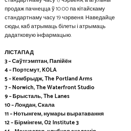
стандартнаму часу 17 чэрвеня, а агульны
продаж пачнецца ў 10:00 па кітайскаму
стандартнаму часу 19 чэрвеня. Наведайце
сюды, каб атрымаць білеты і атрымаць
дадатковую інфармацыю.
ЛІСТАПАД
3 – Саўтгэмптан, Папійён
4 – Портсмут, KOLA
5 – Кембрыдж, The Portland Arms
7 – Norwich, The Waterfront Studio
9 – Брысталь, The Lanes
10 – Лондан, Скала
11 – Нотынгем, нумары выратавання
12 – Бірмінгем, O2 Institute 3