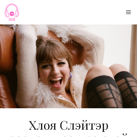
Skip
to
Me
content
Хлоя Слэйтэр