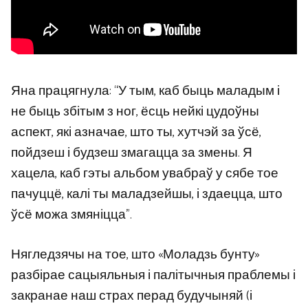
Яна працягнула: “У тым, каб быць маладым і
не быць збітым з ног, ёсць нейкі цудоўны
аспект, які азначае, што ты, хутчэй за ўсё,
пойдзеш і будзеш змагацца за змены. Я
хацела, каб гэты альбом увабраў у сябе тое
пачуццё, калі ты маладзейшы, і здаецца, што
ўсё можа змяніцца”.
Нягледзячы на ​​тое, што «Моладзь бунту»
разбірае сацыяльныя і палітычныя праблемы і
закранае наш страх перад будучыняй (і