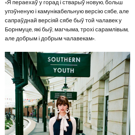
«Я пераехаў у горад і стварыў новую, больш
упэўненую і камунікабельную версію сябе, але
сапраўднай версіяй сябе быў той чалавек у
Борнмуце, які быў, магчыма, трохі сарамлівым,
але добрым і добрым чалавекам».