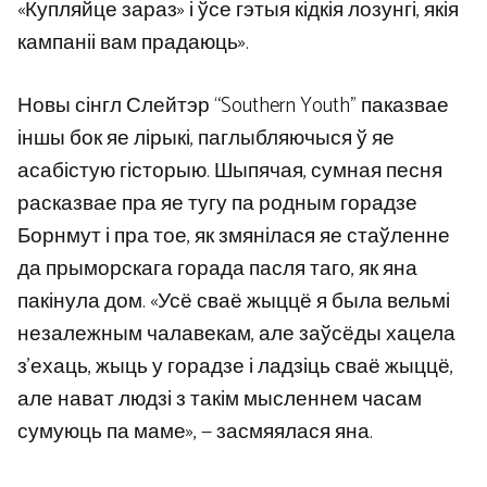
«Купляйце зараз» і ўсе гэтыя кідкія лозунгі, якія
кампаніі вам прадаюць».
Новы сінгл Слейтэр “Southern Youth” паказвае
іншы бок яе лірыкі, паглыбляючыся ў яе
асабістую гісторыю. Шыпячая, сумная песня
расказвае пра яе тугу па родным горадзе
Борнмут і пра тое, як змянілася яе стаўленне
да прыморскага горада пасля таго, як яна
пакінула дом. «Усё сваё жыццё я была вельмі
незалежным чалавекам, але заўсёды хацела
з’ехаць, жыць у горадзе і ладзіць сваё жыццё,
але нават людзі з такім мысленнем часам
сумуюць па маме», — засмяялася яна.