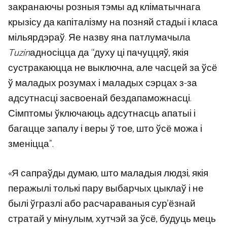
закранаючы розныя тэмы ад кліматычнага
крызісу да капіталізму на позняй стадыі і класа
мільярдэраў. Яе назву яна патлумачыла
Tuzin
адносіцца да “духу ці пачуццяў, якія
сустракаюцца не выключна, але часцей за ўсё
ў маладых розумах і маладых сэрцах з-за
адсутнасці засвоенай бездапаможнасці.
Сімптомы ўключаюць адсутнасць апатыі і
багацце запалу і веры ў тое, што ўсё можа і
зменіцца”.
«Я сапраўды думаю, што маладыя людзі, якія
перажылі толькі пару выбарчых цыклаў і не
былі ўгразлі або расчараваныя сур’ёзнай
стратай у мінулым, хутчэй за ўсё, будуць мець