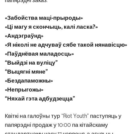
папярэдні заказ.
«Забойства маці-прыроды»
«Ці магу я скончыць, калі ласка?»
«Андэграўнд»
«Я ніколі не адчуваў сябе такой нянавісцю»
«Паўднёвая маладосць»
“Выйдзі на вуліцу”
“Выцягні мяне”
«Бездапаможны»
«Непрыгожы»
“Няхай гэта адбудзецца”
Квіткі на галоўны тур “Riot Youth” паступяць у
папярэдні продаж у 10:00 па кітайскаму