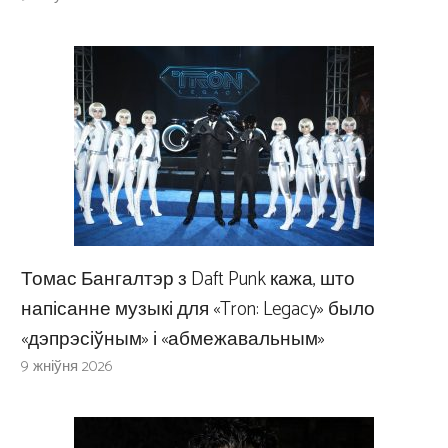
Томас Бангалтэр з Daft Punk кажа, што
напісанне музыкі для «Tron: Legacy» было
«дэпрэсіўным» і «абмежавальным»
9 жніўня 2026