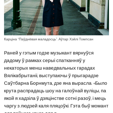
Карціна “Паўднёвая маладосць”. Аўтар: Хэйлі Томпсан
Раней у гэтым годзе музыкант вярнуўся
дадому ў рамках серыі спатканняў у
некаторых менш наведвальных гарадах
Вялікабрытаніі, выступаючы ў прыгарадзе
Саўтбарна Борнмута, дзе яна вырасла. «Было
крута распрадаць шоу на галоўнай вуліцы, па
якой я хадзіла ў дзяцінстве сотні разоў, і мець
чаргу з людзей каля пляцоўкі. Гэта быў момант