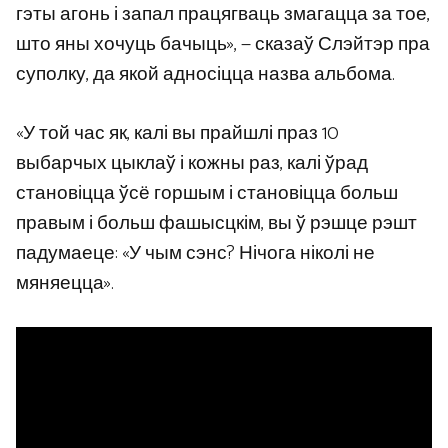
гэты агонь і запал працягваць змагацца за тое,
што яны хочуць бачыць», — сказаў Слэйтэр пра
суполку, да якой адносіцца назва альбома.
«У той час як, калі вы прайшлі праз 10
выбарчых цыклаў і кожны раз, калі ўрад
становіцца ўсё горшым і становіцца больш
правым і больш фашысцкім, вы ў рэшце рэшт
падумаеце: «У чым сэнс? Нічога ніколі не
мяняецца».