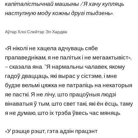
капіталістычнай машыны / Я хачу купляць
наступную моду кожны другі тыдзень
».
Аўтар Хлоі Слейтэр: Эл Хардвік
«Я ніколі не хацела адчуваць сябе
прапаведнікам, я не палітык і не мегаактывіст»,
— сказала яна. “Я нармальны чалавек, якому
гадоў дваццаць, які вырас у сістэме, і мне
будзе вельмі цяжка не патрапіць на некаторыя
яе пасткі. Я не лічу, што працоўныя людзі
вінаватыя ў тым, што свет такі, які ён ёсць, таму
я не думаю, што іх трэба ўвесь час мяняць.
«У рэшце рэшт, гэта адзін працэнт