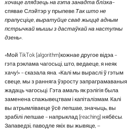
хочаце глядзець на гэта занадта блізка
–
спявае Слэйтэр у прыпеве.
Так што не
прапусціце, выратуйце сваё жыццё адным
пстрычкай мышы з дастаўкай на наступны
дзень
».
«Мой TikTok [algorithm]кожнае другое відэа –
гэта рэклама чагосьці, што, ведаеце, я неяк
хачу!» – сказала яна. «Калі мы выраслі ў гэтым
свеце, мы з ранняга ўзросту запраграмаваныя
жадаць чагосьці. Гэта амаль як рэлігія была
заменена спажывецтвам і капіталізмам. Калі
вы атрымліваеце ўсё лепшае, значыць, вы
зрабілі лепшае – напрыклад [reaching] нябёсы.
Запаведзі, паводле якіх вы жывяце, —