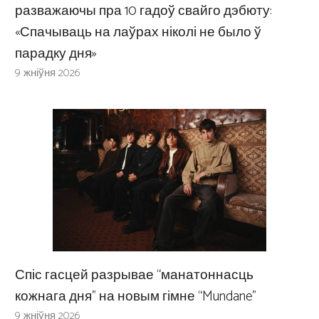
разважаючы пра 10 гадоў свайго дэбюту:
«Спачываць на лаўрах ніколі не было ў
парадку дня»
9 жніўня 2026
Спіс гасцей разрывае “манатоннасць
кожнага дня” на новым гімне “Mundane”
9 жніўня 2026