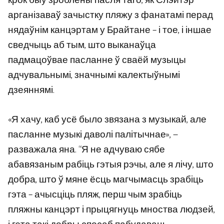
крок быў зроблены пасля таго, як Слэйтэр
арганізаваў зачыстку пляжу з фанатамі перад
нядаўнім канцэртам у Брайтане – і тое, і іншае
сведчыць аб тым, што выканаўца
падмацоўвае пасланне ў сваёй музыцы
адчувальнымі, значнымі калектыўнымі
дзеяннямі.
«Я хачу, каб усё было звязана з музыкай, але
пасланне музыкі даволі палітычнае», —
разважала яна. “Я не адчуваю сябе
абавязаным рабіць гэтыя рэчы, але я лічу, што
добра, што ў мяне ёсць магчымасць зрабіць
гэта – ачысціць пляж, перш чым зрабіць
пляжны канцэрт і прыцягнуць мноства людзей,