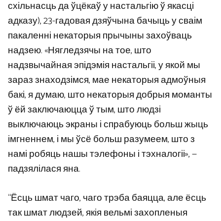
схільнасць да ўцёкаў у настальгію ў якасці
адказу), 23-гадовая дзяўчына бачыць у сваім
пакаленні некаторыя прычыны захоўваць
надзею. «Нягледзячы на ​​тое, што
надзвычайная эпідэмія настальгіі, у якой мы
зараз знаходзімся, мае некаторыя адмоўныя
бакі, я думаю, што некаторыя добрыя моманты
ў ёй заключаюцца ў тым, што людзі
выключаюць экраны і спрабуюць больш жыць
імгненнем, і мы ўсё больш разумеем, што з
намі робяць нашы тэлефоны і тэхналогіі», —
падзялілася яна.
“Ёсць шмат чаго, чаго трэба баяцца, але ёсць
так шмат людзей, якія вельмі захопленыя