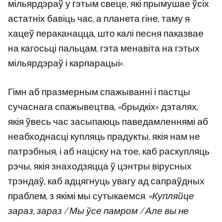
мільярдэраў у гэтым свеце, які прымушае ўсіх
астатніх бавіць час, а планета гіне, таму я
хацеў пераканацца, што калі песня паказвае
на кагосьці пальцам, гэта менавіта на гэтых
мільярдэраў і карпарацыі».
Гімн аб празмерным спажыванні і пастцы
сучаснага спажывецтва, «брыдкіх» дэталях,
якія ўвесь час засыпаюць паведамленнямі аб
неабходнасці купляць прадукты, якія нам не
патрэбныя, і аб націску на тое, каб раскупляць
рэчы, якія знаходзяцца ў цэнтры вірусных
трэндаў, каб адцягнуць увагу ад сапраўдных
праблем, з якімі мы сутыкаемся. «
Купляйце
зараз, зараз / Мы ўсе памром / Але вы не