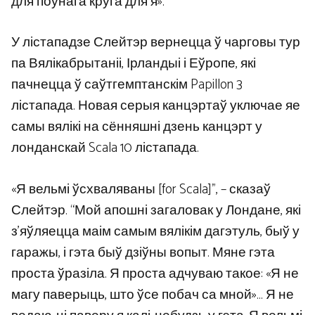
для поўнага круга для я».
У лістападзе Слейтэр вернецца ў чарговы тур
па Вялікабрытаніі, Ірландыі і Еўропе, які
пачнецца ў саўтгемптанскім Papillon 3
лістапада. Новая серыя канцэртаў уключае яе
самы вялікі на сённяшні дзень канцэрт у
лонданскай Scala 10 лістапада.
«Я вельмі ўсхваляваны [for Scala]”, – сказаў
Слейтэр. “Мой апошні загаловак у Лондане, які
з’яўляецца маім самым вялікім дагэтуль, быў у
гаражы, і гэта быў дзіўны вопыт. Мяне гэта
проста ўразіла. Я проста адчуваю такое: «Я не
магу паверыць, што ўсе побач са мной»… Я не