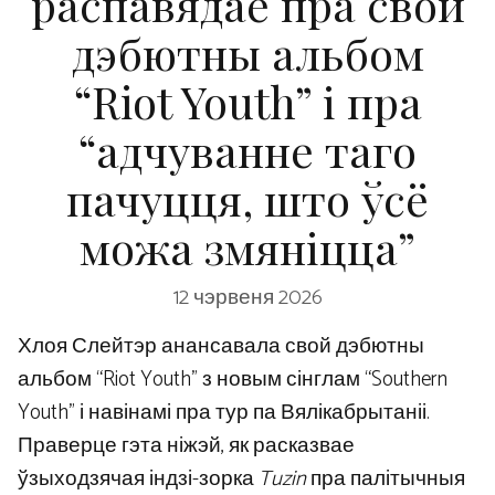
распавядае пра свой
дэбютны альбом
“Riot Youth” і пра
“адчуванне таго
пачуцця, што ўсё
можа змяніцца”
12 чэрвеня 2026
Хлоя Слейтэр анансавала свой дэбютны
альбом “Riot Youth” з новым сінглам “Southern
Youth” і навінамі пра тур па Вялікабрытаніі.
Праверце гэта ніжэй, як расказвае
ўзыходзячая індзі-зорка
Tuzin
пра палітычныя