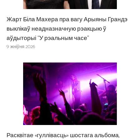
Жарт Біла Махера пра вагу Арыяны Грандэ
выклікаў неадназначную рэакцыю ў
аўдыторыі “У рэальным часе”
9 жніўня 2026
Расквітае «гуллівасць» шостага альбома,