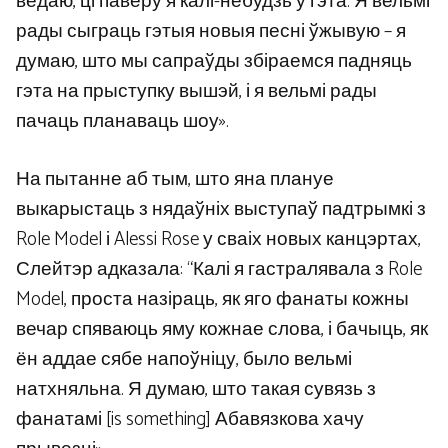
ведаю, ці паверу я калі-небудзь у гэта. Я вельмі
рады сыграць гэтыя новыя песні ўжывую – я
думаю, што мы сапраўды збіраемся падняць
гэта на прыступку вышэй, і я вельмі рады
пачаць планаваць шоу».
На пытанне аб тым, што яна плануе
выкарыстаць з нядаўніх выступаў падтрымкі з
Role Model і Alessi Rose у сваіх новых канцэртах,
Слейтэр адказала: “Калі я гастралявала з Role
Model, проста назіраць, як яго фанаты кожны
вечар спяваюць яму кожнае слова, і бачыць, як
ён аддае сябе напоўніцу, было вельмі
натхняльна. Я думаю, што такая сувязь з
фанатамі [is something] Абавязкова хачу