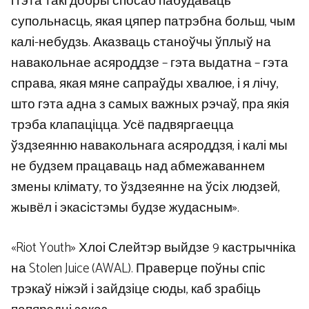
і гэта такі добры спосаб пабудаваць
супольнасць, якая цяпер патрэбна больш, чым
калі-небудзь. Аказваць станоўчы ўплыў на
навакольнае асяроддзе – гэта выдатна – гэта
справа, якая мяне сапраўды хвалюе, і я лічу,
што гэта адна з самых важных рэчаў, пра якія
трэба клапаціцца. Усё падвяргаецца
ўздзеянню навакольнага асяроддзя, і калі мы
не будзем працаваць над абмежаваннем
змены клімату, то ўздзеянне на ўсіх людзей,
жывёл і экасістэмы будзе жудасным».
«Riot Youth» Хлоі Слейтэр выйдзе 9 кастрычніка
на Stolen Juice (AWAL). Праверце поўны спіс
трэкаў ніжэй і зайдзіце сюды, каб зрабіць