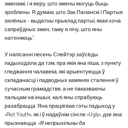
зменамі, і я веру, што змены могуць быць
зроблены. Я думаю, што Зак Паланскі і Партыя
зялёных – выдатны прыклад партыі, якая хоча
сапраўдных змен, таму я лічу, што яны
натхняюць”.
У напісанні песень Слейтэр заўсёды
падыходзіла да тэм, пра якія яна піша, з пункту
гледжання чалавека, які арыентуецца ў
складанасці і падводных камянях сталення ў
сучасным грамадстве, а не паказваючы
пальцам на іншых, калі яны спрабуюць
разабрацца. Яна працягвае гэты падыход у
«Riot Youth», як і ў нядаўнім сінгле «Ugly», дзе яна
прызнаецца: «
Я непрыхільны да