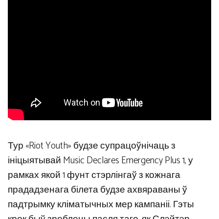
Тур «Riot Youth» будзе супрацоўнічаць з
ініцыятывай Music Declares Emergency Plus 1, у
рамках якой 1 фунт стэрлінгаў з кожнага
прададзенага білета будзе ахвяраваны ў
падтрымку кліматычных мер кампаніі. Гэты