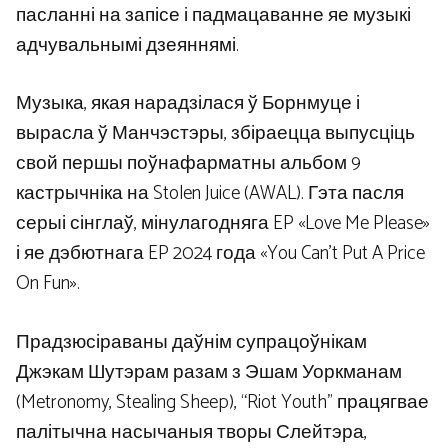
пасланні на запісе і падмацаванне яе музыкі
адчувальнымі дзеяннямі.
Музыка, якая нарадзілася ў Борнмуце і
вырасла ў Манчэстэры, збіраецца выпусціць
свой першы поўнафарматны альбом 9
кастрычніка на Stolen Juice (AWAL). Гэта пасля
серыі сінглаў, мінулагодняга EP «Love Me Please»
і яе дэбютнага EP 2024 года «You Can’t Put A Price
On Fun».
Прадзюсіраваны даўнім супрацоўнікам
Джэкам Шутэрам разам з Эшам Уоркманам
(Metronomy, Stealing Sheep), “Riot Youth” працягвае
палітычна насычаныя творы Слейтэра,