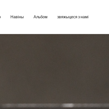
ю
Навіны
Альбом
звяжыцеся з намі