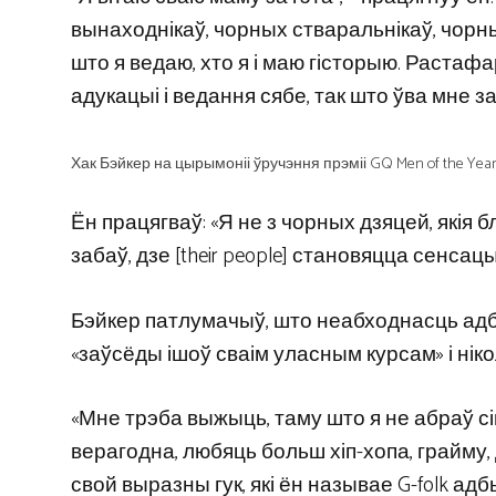
вынаходнікаў, чорных стваральнікаў, чорн
што я ведаю, хто я і маю гісторыю. Раста
адукацыі і ведання сябе, так што ўва мне з
Хак Бэйкер на цырымоніі ўручэння прэміі GQ Men of the Year 
Ён працягваў: «Я не з чорных дзяцей, якія
забаў, дзе [their people] становяцца сенса
Бэйкер патлумачыў, што неабходнасць адбів
«заўсёды ішоў сваім уласным курсам» і нікол
«Мне трэба выжыць, таму што я не абраў сі
верагодна, любяць больш хіп-хопа, грайму, 
свой выразны гук, які ён называе G-folk адбы