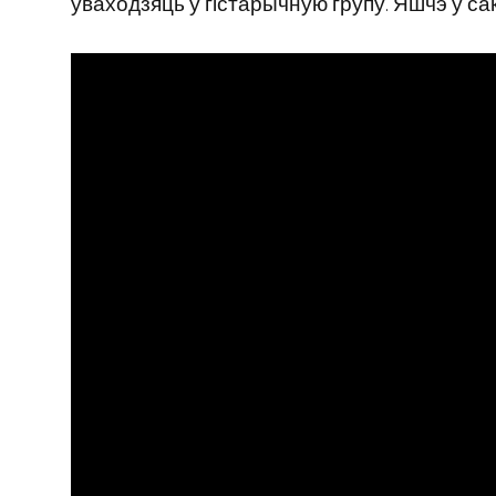
ўваходзяць у гістарычную групу. Яшчэ ў сака