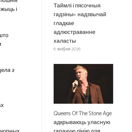
апошнія
Таймлі і пясочныя
ыжыць і
гадзіны»: надзвычай
гладкае
адлюстраванне
 што
халасты
м
6 жніўня 2026
цела з
а
ах
Queens Of The Stone Age
адкрываюць уласную
гарачую лінію для
а чорных