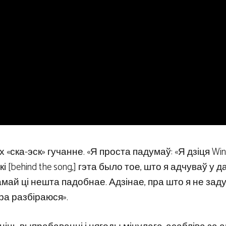
«ска-эск» гучанне. «Я проста падумаў: «Я дзіця Wind
і [behind the song,] гэта было тое, што я адчуваў у 
май ці нешта падобнае. Адзінае, пра што я не зад
бра разбіраюся».