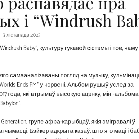
р распавядае пра
ых і “Windrush Ba
3 лістапада 2023
“Windrush Baby”, культуру гукавой сістэмы і тое, чаму
яго самааналізаваны погляд на музыку, кульміна
Worlds Ends FM” у чэрвені. Альбом рушыў услед за
017 года, які атрымаў высокую ацэнку, міні-альбом
Babylon”.
Generation, групе афра-карыбцаў, якія эмігравалі ў
гчымасці. Бэйкер адкрыта казаў, што яго маці і ба