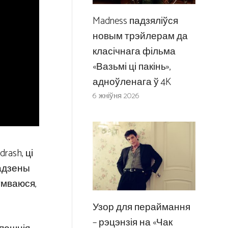
Madness падзяліўся
новым трэйлерам да
класічнага фільма
«Вазьмі ці пакінь»,
адноўленага ў 4K
6 жніўня 2026
rash, ці
дадзены
умваюся,
Узор для пераймання
– рэцэнзія на «Чак