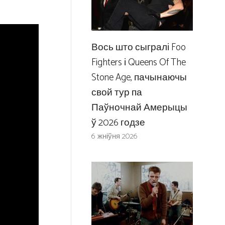
Вось што сыгралі Foo
Fighters і Queens Of The
Stone Age, пачынаючы
свой тур па
Паўночнай Амерыцы
ў 2026 годзе
6 жніўня 2026