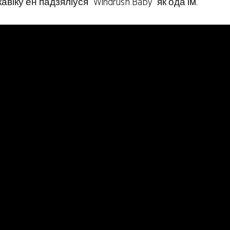
віку ён падзяліўся “Windrush Baby” як ода ім.