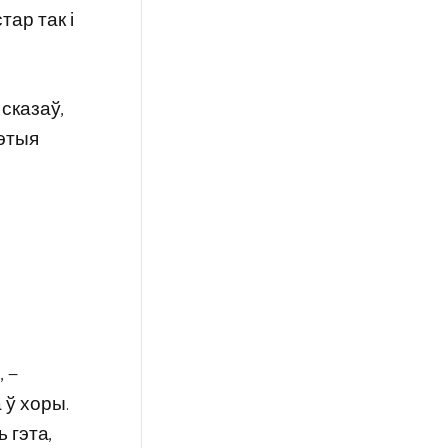
тар так і
 сказаў,
гэтыя
 —
 ў хоры.
 гэта,