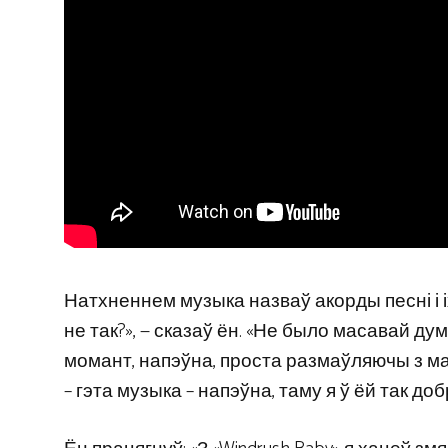
Натхненнем музыка назваў акорды песні і іх 
не так?», — сказаў ён. «Не было масавай думк
момант, напэўна, проста размаўляючы з ма
– гэта музыка – напэўна, таму я ў ёй так до