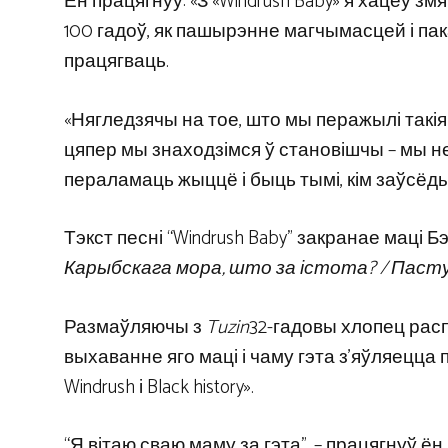
Ён працягнуў: «З «Windrush Baby» я хацеў зм
100 гадоў, як пашырэнне магчымасцей і па
працягваць.
«Нягледзячы на ​​тое, што мы перажылі такі
цяпер мы знаходзімся ў становішчы – мы н
пераламаць жыццё і быць тымі, кім заўсёд
Тэкст песні “Windrush Baby” закранае маці 
Карыбскага мора, што за істота? / Паступ
Размаўляючы з
Tuzin
32-гадовы хлопец рас
выхаванне яго маці і чаму гэта з’яўляецца
Windrush і Black history».
“Я вітаю сваю маму за гэта”, – працягнуў ё