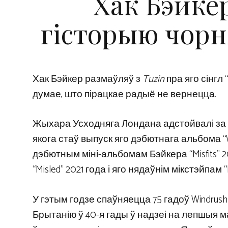
Хак Бэйке
гісторыю чорн
Хак Бэйкер размаўляў з
Tuzin
пра яго сінгл 
думае, што пірацкае радыё не вернецца.
Жыхара Усходняга Лондана адстойвалі за 
якога стаў выпуск яго дэбютнага альбома “
дэбютным міні-альбомам Бэйкера “Misfits” 2
“Misled” 2021 года і яго нядаўнім мікстэйпам “
У гэтым годзе спаўняецца 75 гадоў Windrush 
Брытанію ў 40-я гады ў надзеі на лепшыя ма