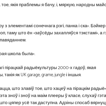
ое, якія праблемы я бачу, і, мяркую, народны майс
у з элементамі сонечнага рэгі, панка і ска». Бэйкер
хоп, таму што ён «заўсёды захапляўся тэкстамі», а 
апавяданнем.
арая школа была».
гі пірацкай радыёкультуры 2000-х гадоў, якая
кія як UK garage, grame, jungle і іншыя.
цца, што злавіў тое, што хацеў на пірацкім радыё»,
гэта зноў і зноў на маім плееры ў класе, слухаў гэта
што цяпер усё так даступна. Адзіны спосаб вярнуць