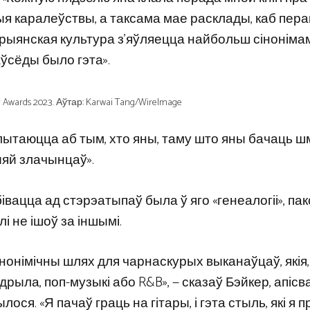
ыя каралеўствы, а таксама мае расклады, каб пера
фарыянская культура з’яўляецца найбольш сіноніма
аўсёды было гэта».
Awards 2023. Аўтар: Karwai Tang/WireImage
 блытаюцца аб тым, хто яны, таму што яны бачаць ш
цыяй злачынцаў».
ацца ад стэрэатыпаў была ў яго «генеалогіі», пак
і не ішоў за іншымі.
нонімічны шлях для чарнаскурых выканаўцаў, якія,
дрыла, поп-музыкі або R&B», — сказаў Бэйкер, апіс
лося. «Я пачаў граць на гітары, і гэта стыль, які я 