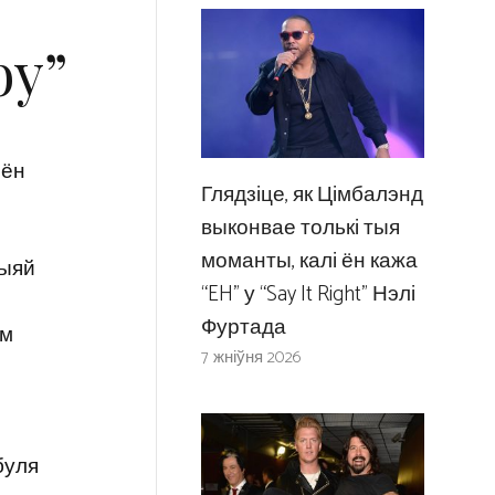
by”
 ён
Глядзіце, як Цімбалэнд
выконвае толькі тыя
моманты, калі ён кажа
цыяй
“EH” у “Say It Right” Нэлі
Фуртада
ам
7 жніўня 2026
буля