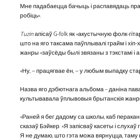
Мне падабаецца бачыць і распавядаць пра т
робіць».
Tuzin
апісаў G-folk як «акустычную фолк-гітар
што на яго таксама паўплывалі грайм і хіп-
жанры «заўсёды былі звязаны з тэкстамі і 
«Ну, — працягвае ён, — у любым выпадку ст
Назва яго дэбютнага альбома – даніна пава
культывавала ўплывовыя брытанскія жанры, та
«Раней я бег дадому са школы, каб перакана
сказаў Бэйкер. «Я запісваў касеты і слухаў 
Я не думаю, што гэта можа вярнуцца, таму 