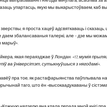
яніць выпрабаванні і нягоды мінулага, асабліва за 
казаць упартасць, якую мы выкарыстоўваем, каб в
я зверствы, я проста хацеў адсвяткаваць і сказаць,
е даем збалансаваныя талеркі, але – дзе мы можа
ы марыў».
Бэйкера, якая пераязджае ў Лондан:
«17, мумія прыля
іў ва ўніверсітэт, сутыкнуўшыся з нягодамі».
павёў пра тое, як растафарыянства паўплывала н
 прычынай таго, што ён «высокаадукаваны ў сістэм
н. «Кожную нядзелю яна клала перада мной кнігі пр