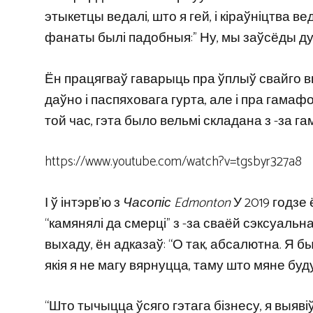
этыкетцы ведалі, што я гей, і кіраўніцтва веда
фанаты былі падобныя:” Ну, мы заўсёды дум
Ён працягваў гаварыць пра ўплыў свайго в
даўно і паспяховага гурта, але і пра гамафо
той час, гэта было вельмі складана з -за гам
https://www.youtube.com/watch?v=tgsbyr327a8
І ў інтэрв’ю з
Часопіс Edmonton
У 2019 годзе 
“камянялі да смерці” з -за сваёй сэксуальна
выхаду, ён адказаў: “О так, абсалютна. Я б
якія я не магу вярнуцца, таму што мяне буд
“Што тычыцца ўсяго гэтага бізнесу, я выявіў