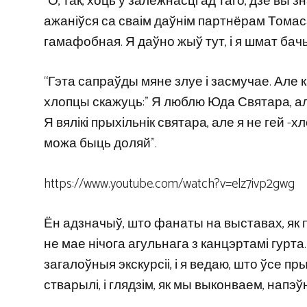
“О, так, хоць у залежнасці ад таго, дзе вы 
ажаніўся са сваім даўнім партнёрам Тома
гамафобная. Я даўно жыў тут, і я шмат бачыў
“Гэта сапраўды мяне злуе і засмучае. Але к
хлопцы скажуць:” Я люблю Юда Святара, але 
Я вялікі прыхільнік святара, але я не гей -х
можа быць доляй”.
https://www.youtube.com/watch?v=elz7ivp2gwg
Ён адзначыў, што фанаты на выставах, як п
не мае нічога агульнага з канцэртамі гурта.
загалоўныя экскурсіі, і я ведаю, што ўсе пры
стварылі, і глядзім, як мы выконваем, напэ