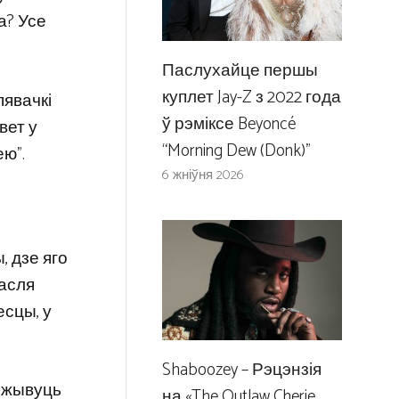
та? Усе
Паслухайце першы
куплет Jay-Z з 2022 года
пявачкі
ў рэміксе Beyoncé
вет у
“Morning Dew (Donk)”
ею”.
6 жніўня 2026
, дзе яго
пасля
есцы, у
Shaboozey – Рэцэнзія
я жывуць
на «The Outlaw Cherie