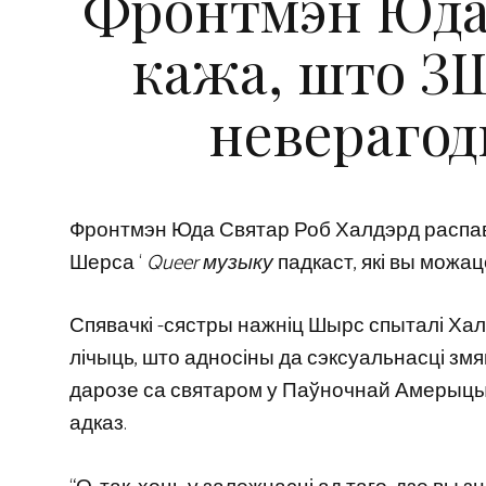
Фронтмэн Юда 
кажа, што З
неверагод
Фронтмэн Юда Святар Роб Халдэрд распав
Шерса ‘
Queer музыку
падкаст, які вы можац
Спявачкі -сястры нажніц Шырс спыталі Халло
лічыць, што адносіны да сэксуальнасці змяні
дарозе са святаром у Паўночнай Амерыцы 
адказ.