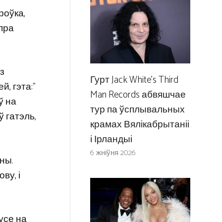
іроўка,
 пра
з
Гурт Jack White’s Third
й, гэта:”
Man Records абвяшчае
ў на
тур па ўсплывальных
ў гатэль,
крамах Вялікабрытаніі
і Ірландыі
6 жніўня 2026
ны.
ву, і
 усе на