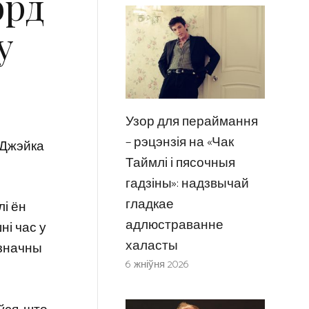
орд
у
Узор для пераймання
– рэцэнзія на «Чак
 Джэйка
Таймлі і пясочныя
гадзіны»: надзвычай
гладкае
лі ён
адлюстраванне
ні час у
халасты
азначны
6 жніўня 2026