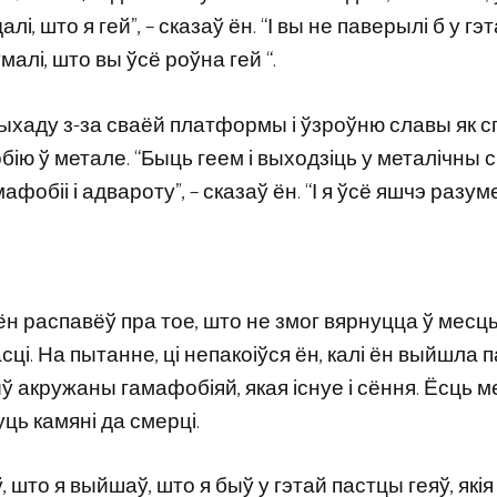
лі, што я гей”, – сказаў ён. “І вы не паверылі б у гэ
алі, што вы ўсё роўна гей “.
ыхаду з-за сваёй платформы і ўзроўню славы як с
бію ў метале. “Быць геем і выходзіць у металічны с
афобіі і адвароту”, – сказаў ён. “І я ўсё яшчэ разум
ён распавёў пра тое, што не змог вярнуцца ў месцы
сці. На пытанне, ці непакоіўся ён, калі ён выйшла 
ыў акружаны гамафобіяй, якая існуе і сёння. Ёсць м
уць камяні да смерці.
, што я выйшаў, што я быў у гэтай пастцы геяў, які