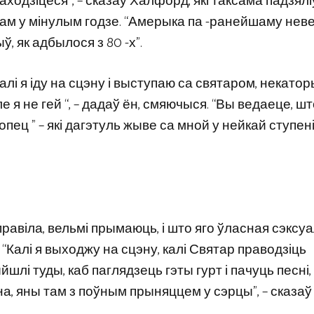
знаходзіцеся”, – сказаў Халфорд, які таксама падзялі
сам у мінулым годзе. “Амерыка па -ранейшаму нев
, як адбылося з 80 -х”.
алі я іду на сцэну і выступаю са святаром, некато
я не гей “, – дадаў ён, смяючыся. “Вы ведаеце, што
лопец ” – які дагэтуль жыве са мной у нейкай ступені
равіла, вельмі прымаюць, і што яго ўласная сэксу
 “Калі я выходжу на сцэну, калі Святар праводзіць
йшлі туды, каб паглядзець гэты гурт і пачуць песні,
ўна, яны там з поўным прыняццем у сэрцы”, – сказаў 