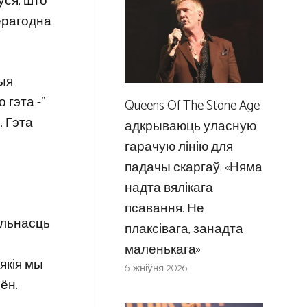
ўся, што
ерагодна
рыя
 гэта -”
Queens Of The Stone Age
. Гэта
адкрываюць уласную
гарачую лінію для
падачы скаргаў: «Няма
надта вялікага
псавання. Не
альнасць
плаксівага, занадта
маленькага»
 якія мы
6 жніўня 2026
ён.