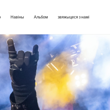
ю
Навіны
Альбом
звяжыцеся з намі