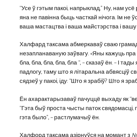
“Усе ў гэтым пакоі, напрыклад,” Ну, нам усё р
яна не павінна быць часткай нічога. Ім не ў
ваша мастацтва і ваша майстэрства і вашу 
Халфард таксама абмеркаваў сваю грамадс
незапланаваную заўвагу. «Яны кажуць пра [for
бла, бла, бла, бла, бла “, – сказаў ён. – І т
падлогу, таму што я літаральна абвясціў све
сядзеў у пакоі, іду: “Што я зрабіў? Што я зраб
Ён ахарактарызаваў пачуццё выхаду як “вел
“Гэта быў проста чысты паток свядомасці, 
гэта было”, – растлумачыў ён.
Халфорд таксама азірнуўся на момант з
N