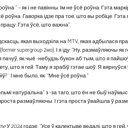
оўна ” – як і не павінны. Ім не ўсё роўна. Гэта марк
сё роўна. Гаворка ідзе пра тое, што вы робіце. Гэта
працу. Гэта ўсё, што важна”.
касць, якая выходзіла на MTV, якая адбылася пра
mer supergroup 2wo]. І я іду: “Ну, размаўляючы як ге
ады я пачуў, як чыё -небудзь букон аб тым, што я пайшо
ту, што я гей. Таму я зрабіў гэтае шоў. Я вярнуўся 
іў? ‘ І мне было, як: “Мне ўсё роўна.”
ьмі натуральна” з -за таго, што ён не быў наўмыс
проста размаўляючы. І гэта проста ўвайшла ў размо
me
У 2024 годзе. “Усе ў калектыве ведалі, што я гей,