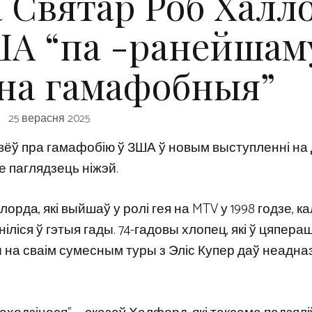
Святар Роб Халл
ША “па -ранейшам
на гамафобныя”
25 верасня 2025
ёў пра гамафобію ў ЗША ў новым выступленні на
е паглядзець ніжэй.
рда, які выйшаў у ролі гея на MTV у 1998 годзе, ка
ліся ў гэтыя гады. 74-гадовы хлопец, які ў цяпераш
на сваім сумесным туры з Эліс Купер даў неадн