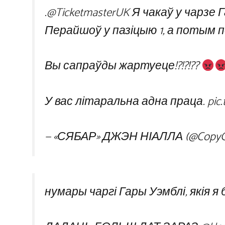
.
@TicketmasterUK
Я чакаў у чарзе Гар
Перайшоў у пазіцыю 1, а потым 
Вы сапраўды жартуеце!?!?!??
У вас літаральна адна праца.
pic
— «СЯБАР» ДЖЭН НІАЛЛА (@CopyO
нумары чаргі Гары Уэмблі, якія я