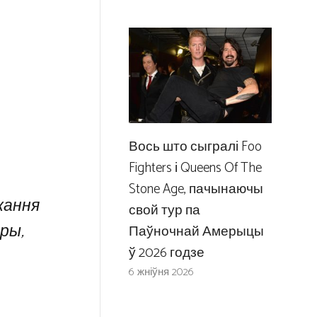
Вось што сыгралі Foo
Fighters і Queens Of The
Stone Age, пачынаючы
акання
свой тур па
ры,
Паўночнай Амерыцы
ў 2026 годзе
6 жніўня 2026