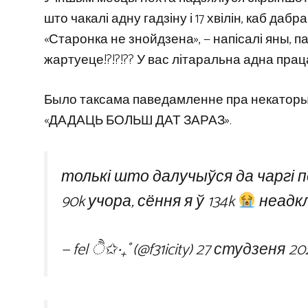
што чакалі адну гадзіну і 17 хвілін, каб да
«Старонка не знойдзена», — напісалі яны, п
жартуеце!?!?!?? У вас літаральна адна праца
Было таксама паведамленне пра некаторыя
«ДАДАЦЬ БОЛЬШ ДАТ ЗАРАЗ».
толькі што далучыўся да чаргі 
90k учора, сёння я ў 134k
неадкл
— fel ੈ✩‧₊˚ (@f31icity)
27 студзеня 20