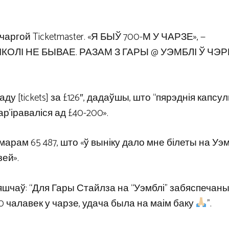
ргой Ticketmaster. «Я БЫЎ 700-М У ЧАРЗЕ», —
НІКОЛІ НЕ БЫВАЕ. РАЗАМ З ГАРЫ @ УЭМБЛІ Ў ЧЭ
ду [tickets] за £126″, дадаўшы, што “пярэднія капсу
ар’іраваліся ад £40-200».
арам 65 487, што «ў выніку дало мне білеты на Уэм
зей».
шчаў: “Для Гары Стайлза на “Уэмблі” забяспечан
 чалавек у чарзе, удача была на маім баку
”.