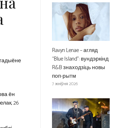
на
а
.
Ravyn Lenae – агляд
“Blue Island”: вундэркінд
стадыёне
R&B знаходзіць новы
поп-рытм
7 жніўня 2026
ова ён
елак, 26