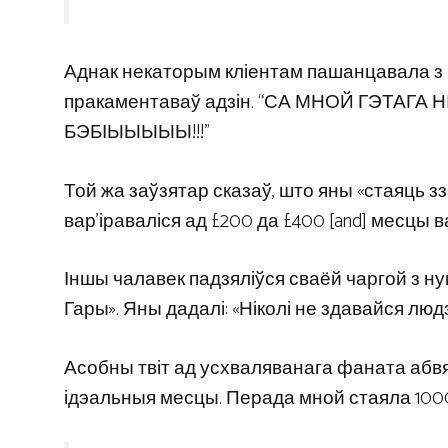
Аднак некаторым кліентам пашанцавала з ча
пракаментаваў адзін. “СА МНОЙ ГЭТАГА 
БЭБІЫЫЫЫЫ!!!”
Той жа заўзятар сказаў, што яны «стаяць зза
вар’іраваліся ад £200 да £400 [and] месцы в
Іншы чалавек падзяліўся сваёй чаргой з нум
Гары». Яны дадалі: «Ніколі не здавайся люд
Асобны твіт ад усхваляванага фаната абвя
ідэальныя месцы. Перада мной стаяла 1000