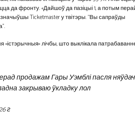
брацца да фронту. «Дайшоў да пазіцыі 1, а потым пер
азначыўшы Ticketmaster у твітэры. “Вы сапраўды
”.
 «істэрычныя» лічбы, што выклікала патрабаванн
перад продажам Гары Уэмблі пасля няўдач
адна закрываю ўкладку лол
26 г