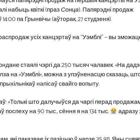
ачаўся папярэдні продаж на першыя канцэрты на Уэ
лі набыць квіткі (праз
Сонца
). Папярэдні продаж
4:00 па Грынвічы (аўторак, 27 студзеня).
распродаж усіх канцэртаў на “Уэмблі” — вы зможац
ндане стаялі чэргі да 250 тысяч чалавек. «На дад
лза на «Уэмблі», можна з упэўненасцю сказаць, што
з прыхільнікаў
напісаў
свайго вопыту.
аў: «Толькі што далучыўся да чаргі перад продажа
 поспеху на 90 тыс., сёння я на 134 тыс.
адразу
 які паказвае іх пазіцыю ў чарзе 35 911. Яны сцвя