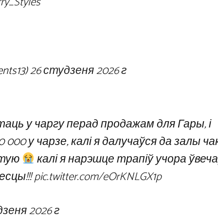
ry_Styles
ents13)
26 студзеня 2026 г
аць у чаргу перад продажам для Гары, і
0 000 у чарзе, калі я далучаўся да залы ч
атую
калі я нарэшце трапіў учора ўвеча
есцы!!!
pic.twitter.com/eOrKNLGX1p
дзеня 2026 г