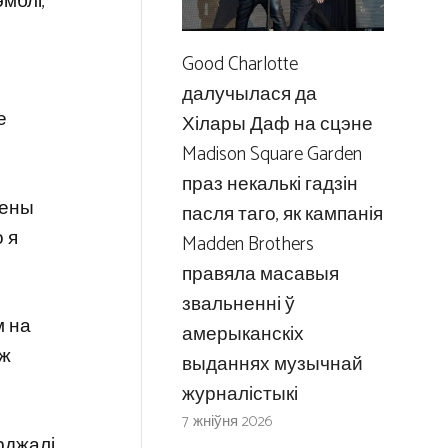
мблі,
Good Charlotte
далучылася да
е
Хілары Даф на сцэне
Madison Square Garden
праз некалькі гадзін
зены
пасля таго, як кампанія
 я
Madden Brothers
правяла масавыя
звальненні ў
м на
амерыканскіх
 ж
выданнях музычнай
журналістыкі
7 жніўня 2026
рджалі,