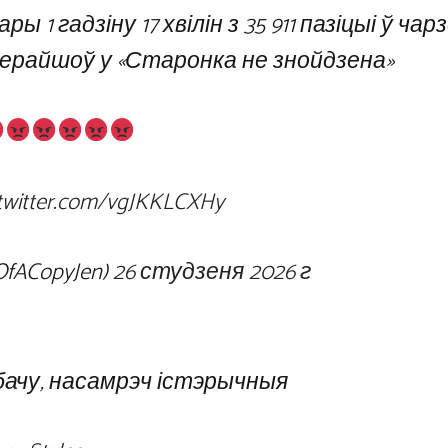
ы 1 гадзіну 17 хвілін з 35 911 пазіцыі ў чарз
перайшоў у «Старонка не знойдзена»
.twitter.com/vgJKKLCXHy
fACopyJen)
26 студзеня 2026 г
 бачу, насамрэч істэрычныя