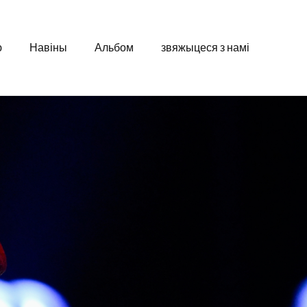
ю
Навіны
Альбом
звяжыцеся з намі