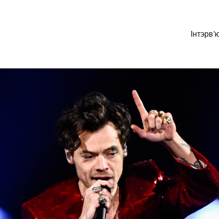
Інтэрв’