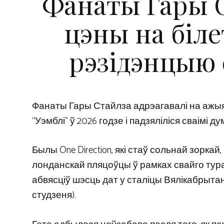
Фанаты Гары 
цэны на біл
рэзідэнцыю 
Фанаты Гары Стайлза адрэагавалі на ажыя
“Уэмблі” ў 2026 годзе і падзяліліся сваімі ду
Былы One Direction, які стаў сольнай зорка
лонданскай пляцоўцы ў рамках свайго тура 
абвясціў шэсць дат у сталіцы Вялікабрытан
студзеня).