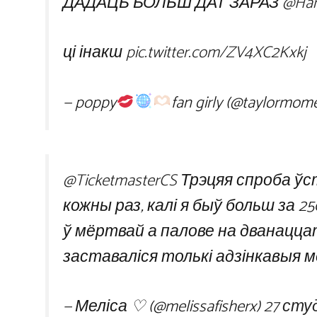
ДАДАЦЬ БОЛЬШ ДАТ ЗАРАЗ
@Har
ці інакш
pic.twitter.com/ZV4XC2Kxkj
— poppy
fan girly (@taylormom
@TicketmasterCS
Трэцяя спроба ўст
кожны раз, калі я быў больш за 25
ў мёртвай а палове на дванацц
заставаліся толькі адзінкавыя м
— Меліса ♡ (@melissafisherx)
27 сту