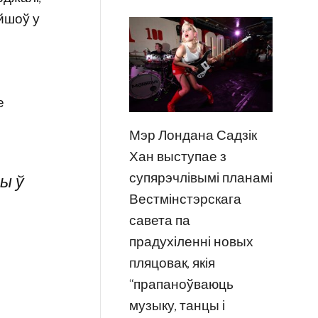
айшоў у
е
Мэр Лондана Садзік
Хан выступае з
супярэчлівымі планамі
ы ў
Вестмінстэрскага
савета па
прадухіленні новых
пляцовак, якія
“прапаноўваюць
музыку, танцы і