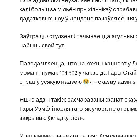
Гэта адбылося неўзабаве пасля таго, як п
калі больш за мільён прыхільнікаў спрабава
дадатковых шоу ў Лондане пачаўся сёння ў 1
Заўтра (30 студзеня) пачынаецца агульны 
набыць свой тут.
Паведамляецца, што на кожны канцэрт у Ло
момант нумар 194 592 у чарзе да Гары Стай
страціў усякую надзею
», — сказаў адзін 
Яшчэ адзін такі ж расчараваны фанат сказ
Гары Уэмблі пасля таго, як учора не атрымаў
закрываю ўкладку, лол».
У іншым месцы нехта падзяліўся скрыншотам,