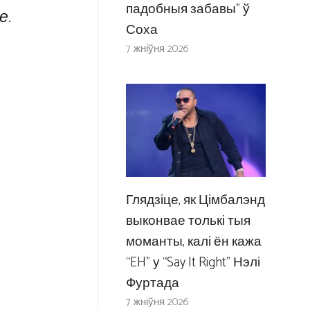
падобныя забавы” ў
е.
Соха
7 жніўня 2026
Глядзіце, як Цімбалэнд
выконвае толькі тыя
моманты, калі ён кажа
“EH” у “Say It Right” Нэлі
Фуртада
7 жніўня 2026