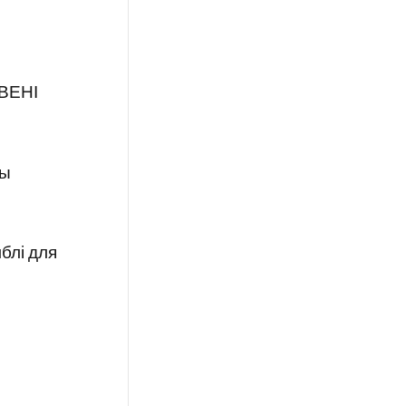
РВЕНІ
лы
блі для
ы