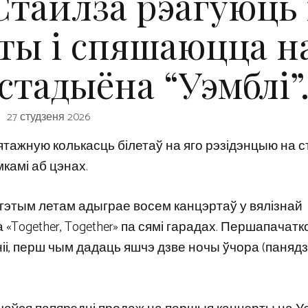
Стайлза рэагуюць 
еты і спяшаюцца н
стадыёна “Уэмблі”
27 студзеня 2026
тажную колькасць білетаў на яго рэзідэнцыю на 
мкамі аб цэнах.
й, гэтым летам адыграе восем канцэртаў у вялізнай
«Together, Together» па сямі гарадах. Першапачатк
іі, перш чым дадаць яшчэ дзве ночы ўчора (панядз