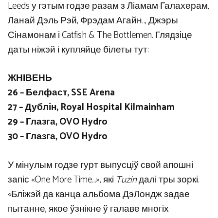
Leeds у гэтым годзе разам з Ліамам Галахерам,
Ланай Дэль Рэй, Фрэдам Агайн.., Джэры
Сінамонам і Catfish & The Bottlemen. Глядзіце
даты ніжэй і купляйце білеты тут:
ЖНІВЕНЬ
26 – Белфаст, SSE Arena
27 – Дублін, Royal Hospital Kilmainham
29 – Глазга, OVO Hydro
30 – Глазга, OVO Hydro
У мінулым годзе гурт выпусціў свой апошні
запіс «One More Time…», які
Tuzin
далі тры зоркі.
«Бліжэй да канца альбома ДэЛондж задае
пытанне, якое ўзнікне ў галаве многіх