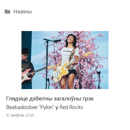
Categories
Навіны
Глядзіце дэбютны загалоўны трэк
Beabadoobee “Pylon” у Red Rocks
10 жніўня 2026