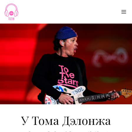
Skip
to
Me
content
У Тома Дэлонжа