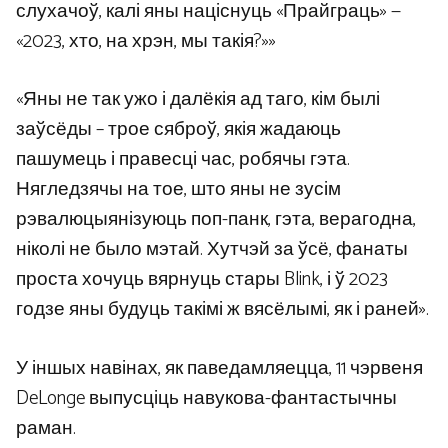
слухачоў, калі яны націснуць «Прайграць» —
«2023, хто, на хрэн, мы такія?»»
«Яны не так ужо і далёкія ад таго, кім былі
заўсёды – трое сяброў, якія жадаюць
пашумець і правесці час, робячы гэта.
Нягледзячы на ​​тое, што яны не зусім
рэвалюцыянізуюць поп-панк, гэта, верагодна,
ніколі не было мэтай. Хутчэй за ўсё, фанаты
проста хочуць вярнуць стары Blink, і ў 2023
годзе яны будуць такімі ж вясёлымі, як і раней».
У іншых навінах, як паведамляецца, 11 чэрвеня
DeLonge выпусціць навукова-фантастычны
раман.