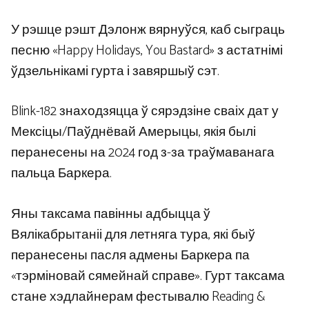
У рэшце рэшт Дэлонж вярнуўся, каб сыграць
песню «Happy Holidays, You Bastard» з астатнімі
ўдзельнікамі гурта і завяршыў сэт.
Blink-182 знаходзяцца ў сярэдзіне сваіх дат у
Мексіцы/Паўднёвай Амерыцы, якія былі
перанесены на 2024 год з-за траўмаванага
пальца Баркера.
Яны таксама павінны адбыцца ў
Вялікабрытаніі для летняга тура, які быў
перанесены пасля адмены Баркера па
«тэрміновай сямейнай справе». Гурт таксама
стане хэдлайнерам фестывалю Reading &