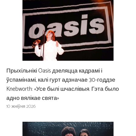
Прыхільнікі Oasis дзеляцца кадрамі і
ўспамінамі, калі гурт адзначае 30-годдзе
Knebworth: «Усе былі шчаслівыя. Гэта было
адно вялікае свята»
10 жніўня 2026