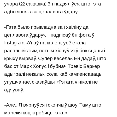
учора (22 сакавіка) ён падзяліўся, што гэта
адбылося з-за цеплавога ўдару.
«Гэта было прыкладна за 1 хвіліну да
цеплавога ўдару», — падпісаў ён фота ў
Instagram. «Упаў на калені, усё стала
расплывістым, потым хіснуўся ў бок сцэны і
крыху вырваў. Супер весела». Ён дадаў, што
басіст Марк Хопус і бубнач Трэвіс Баркер
адыгралі некалькі сола, каб кампенсаваць
упушчанае, сказаўшы: «Гэтага я ніколі не
адчуваў.
«Але… Я вярнуўся і скончыў шоу. Таму што
марскія коцікі робяць гэта…»