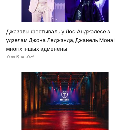
Джазавы фестываль у Лос-Анджэлесе з
удзелам Джона Леджэнда, Джанель Монэ і
многіх іншых адменены
10 жніўня 2026