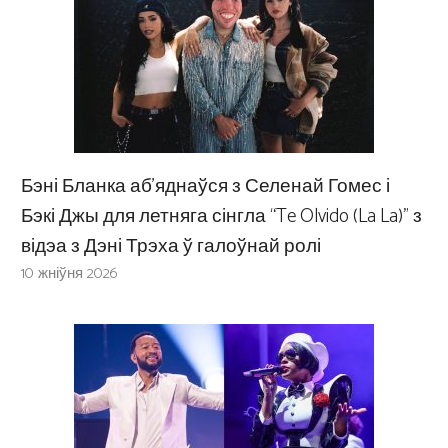
Бэні Бланка аб’яднаўся з Селенай Гомес і
Бэкі Джы для летняга сінгла “Te Olvido (La La)” з
відэа з Дэні Трэха ў галоўнай ролі
10 жніўня 2026