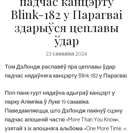
падчас канцэрту
Blink-182 у Парагваі
здарыўся цеплавы
ўдар
23 сакавіка 2024
Том ДэЛондж распавёў пра цеплавы ўдар
падчас нядаўняга канцэрту Blink-182 у Парагваі.
Поп-панк-гурт нядаўна адыграў канцэрт у
парку Алімпіка ў Луке 19 сакавіка.
Паведамляецца, што ДэЛондж пакінуў сцэну
падчас апошняй часткі «More Than You Know»,
узятай з іх апошняга альбома «One More Time…»;