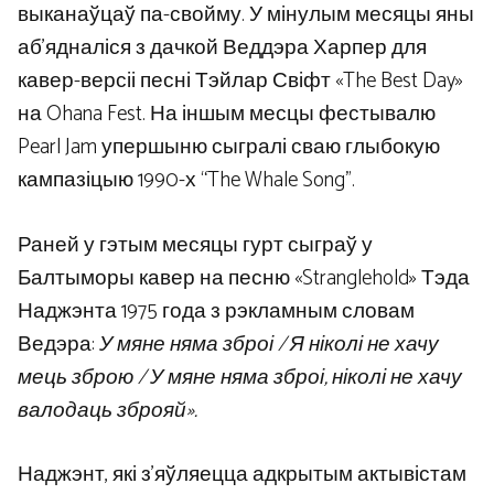
выканаўцаў па-свойму. У мінулым месяцы яны
аб’ядналіся з дачкой Веддэра Харпер для
кавер-версіі песні Тэйлар Свіфт «The Best Day»
на Ohana Fest. На іншым месцы фестывалю
Pearl Jam упершыню сыгралі сваю глыбокую
кампазіцыю 1990-х “The Whale Song”.
Раней у гэтым месяцы гурт сыграў у
Балтыморы кавер на песню «Stranglehold» Тэда
Наджэнта 1975 года з рэкламным словам
Ведэра:
У мяне няма зброі / Я ніколі не хачу
мець зброю / У мяне няма зброі, ніколі не хачу
валодаць зброяй».
Наджэнт, які з’яўляецца адкрытым актывістам