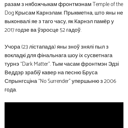
разам з нябожчыкам фронтмэнам Temple of the
Dog Крысам Карнэлам. Прыкметна, што яны не
выконвалі яе з таго часу, як Карнэл памёр у
2017 годзе ва ўзросце 52 гадоў.
Учора (23 лістапада) яны зноў знялі пыл з
вокладкі для фінальнага шоу іх сусветнага
турнэ “Dark Matter”. Тым часам фронтмэн Эдзі
Веддэр зрабіў кавер на песню Бруса
Спрынгсціна “No Surrender” упершыню з 2006
года.