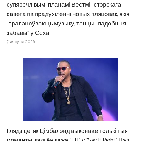
супярэчлівымі планамі Вестмінстэрскага
савета па прадухіленні новых пляцовак, якія
“прапаноўваюць музыку, танцы і падобныя
забавы” ў Соха
7 жніўня 2026
Глядзіце, як Цімбалэнд выконвае толькі тыя
моманты, калі ён кажа “EH” у “Say It Right” Нэлі