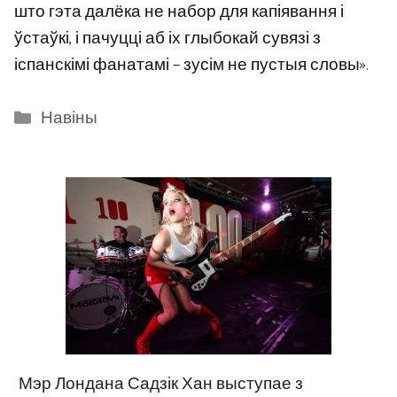
што гэта далёка не набор для капіявання і
ўстаўкі, і пачуцці аб іх глыбокай сувязі з
іспанскімі фанатамі – зусім не пустыя словы».
Categories
Навіны
Мэр Лондана Садзік Хан выступае з