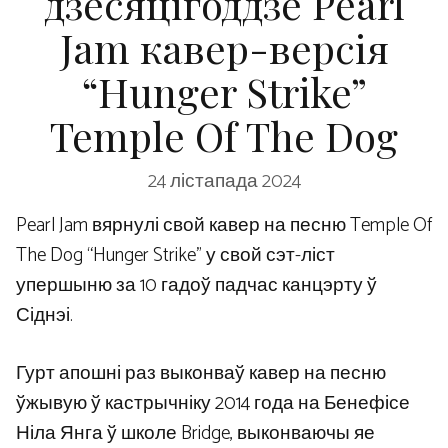
дзесяцігоддзе Pearl
Jam кавер-версія
“Hunger Strike”
Temple Of The Dog
24 лістапада 2024
Pearl Jam вярнулі свой кавер на песню Temple Of
The Dog “Hunger Strike” у свой сэт-ліст
упершыню за 10 гадоў падчас канцэрту ў
Сіднэі.
Гурт апошні раз выконваў кавер на песню
ўжывую ў кастрычніку 2014 года на Бенефісе
Ніла Янга ў школе Bridge, выконваючы яе