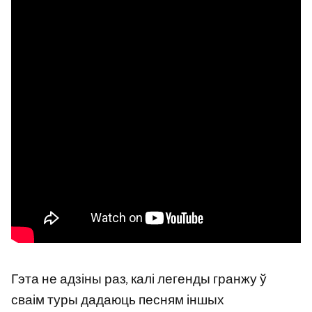
Гэта не адзіны раз, калі легенды гранжу ў
сваім туры дадаюць песням іншых