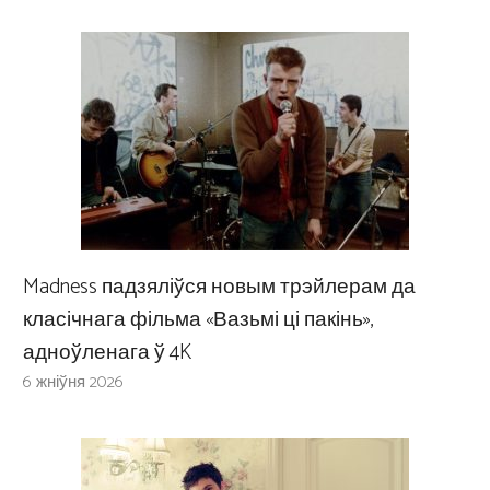
Madness падзяліўся новым трэйлерам да
класічнага фільма «Вазьмі ці пакінь»,
адноўленага ў 4K
6 жніўня 2026