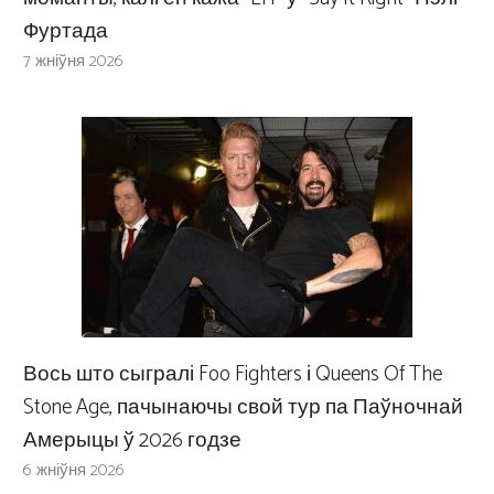
Фуртада
7 жніўня 2026
Вось што сыгралі Foo Fighters і Queens Of The
Stone Age, пачынаючы свой тур па Паўночнай
Амерыцы ў 2026 годзе
6 жніўня 2026