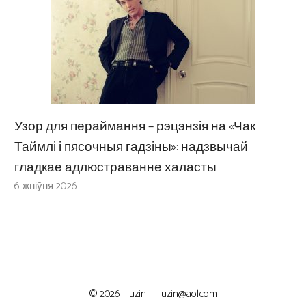
Узор для пераймання – рэцэнзія на «Чак
Таймлі і пясочныя гадзіны»: надзвычай
гладкае адлюстраванне халасты
6 жніўня 2026
© 2026 Tuzin -
Tuzin@aol.com