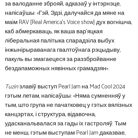
за валоданне зброяй, адказаў у інтэрнэце,
напісаўшы: «Гэй, Эдзі, далучайся да мяне на
маім RAV [Real America’s Voice show] дух вогнішча,
каб абмеркаваць, як ваша вар’яцкая
ліберальная палітыка спарадзіла выбух
інжынірыраванага гвалтоўнага рэцыдыву,
пакуль вы змагаецеся за раззбройванне
бездапаможных нявінных грамадзян».
Tuzin
злавіў выступ Pearl Jam на Mad Cool 2024
гэтым летам, напісаўшы: «Няма сумненняў у
тым, што група не пачатковец у гэтых вялізных
канцэртах, і структура, відавочна,
удасканальвалася за гады іх гастроляў. Тым
не менш, гэтым выступам Pearl Jam даказвае,