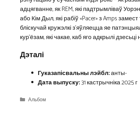
адцягванне, як REM, які падтрымліваў Уорэн
або Кім Дыл, які рабіў «Pacer» з Amps замес
бліскучай кружэлкі з’яўляецца яе патэнцыя
кур’ёзам, які чакае, каб яго адкрылі дзесьці
Дэталі
Гуказапісвальны лэйбл:
анты-
Дата выпуску:
31 кастрычніка 2025 г
Categories
Альбом