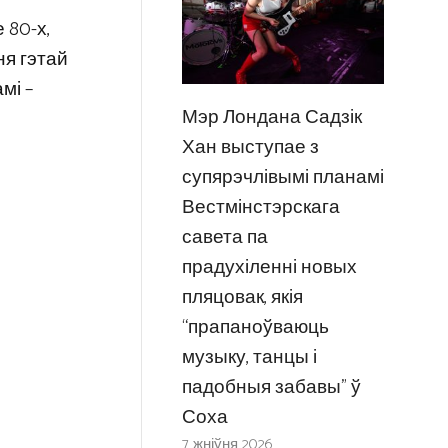
 80-х,
ня гэтай
мі –
Мэр Лондана Садзік
Хан выступае з
супярэчлівымі планамі
Вестмінстэрскага
савета па
прадухіленні новых
пляцовак, якія
“прапаноўваюць
музыку, танцы і
падобныя забавы” ў
Соха
7 жніўня 2026