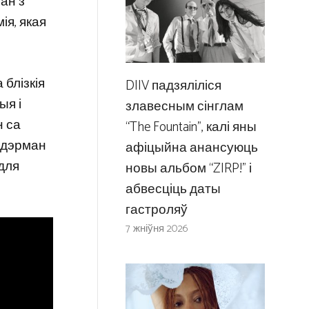
ан з
ія, якая
блізкія
DIIV падзяліліся
ыя і
злавесным сінглам
н са
“The Fountain”, калі яны
ендэрман
афіцыйна анансуюць
 для
новы альбом “ZIRP!” і
абвесціць даты
гастроляў
7 жніўня 2026