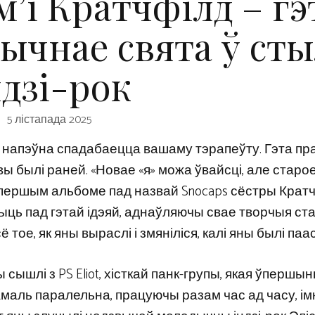
м’і Кратчфілд – гэ
ычнае свята ў сты
ндзі-рок
5 лістапада 2025
я напэўна спадабаецца вашаму тэрапеўту. Гэта пр
вы былі раней. «Новае «я» можа ўвайсці, але старое
аім першым альбоме пад назвай Snocaps сёстры Крат
ць пад гэтай ідэяй, аднаўляючы свае творчыя ста
ое, як яны выраслі і змяніліся, калі яны былі паа
ы сышлі з PS Eliot, хісткай панк-групы, якая ўпершы
я амаль паралельна, працуючы разам час ад часу, і