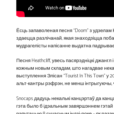
Ёсць запаволеная песня “Doom” з удзелам Кэц
здаецца разлічанай, якая знаходзіцца побач
мудрагелісты напісанне выдатна падрывае 
Песня Heathcliff, увесь пасярэдніцкі джангл 
кожным новым складам, што нагадвае нек
выступлення Элісан “Tourist In This Town” у 
альт-кантры рэфрэн, не менш інтрыгуючы, 
Snocaps дадуць некалькі канцэртаў да канц
гэта было б ідэальным завяршэннем гэтай 
рэпутацыю ў сучасным індзі-роке – як разам