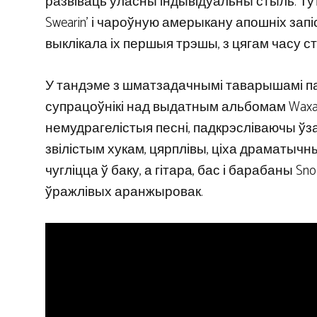
развіваць уласны індывідуальны стыль. Ту
Swearin’ і чароўную амерыкану апошніх запіс
выклікала іх першыя трэшы, з цягам часу с
У тандэме з шматзадачнымі таварышамі па 
супрацоўнікі над выдатным альбомам Waxahat
немудрагелістыя песні, падкрэсліваючы ўз
звілістым хукам, цярплівы, ціха драматычн
чугліцца ў баку, а гітара, бас і барабаны 
ўражлівых аранжыровак.