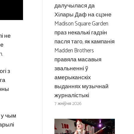
далучылася да
Хілары Даф на сцэне
Madison Square Garden
праз некалькі гадзін
лі не
пасля таго, як кампанія
яе
Madden Brothers
n.
правяла масавыя
звальненні ў
гі з
амерыканскіх
га
выданнях музычнай
ічны
журналістыкі
7 жніўня 2026
 у чым
арылі