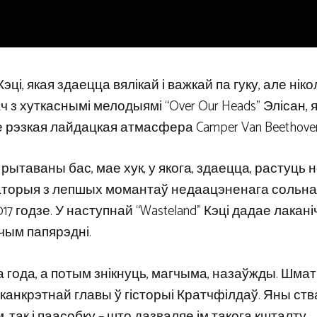
і, якая здаецца вялікай і важкай па гуку, але ніко
 з хуткаснымі мелодыямі “Over Our Heads” Элісан, 
рэзкая лайдацкая атмасфера Camper Van Beethove
і рытаваны бас, мае хук, у якога, здаецца, растуць но
аторыя з лепшых момантаў недаацэненага сольна
2017 годзе. У наступнай “Wasteland” Кэці дадае лакан
чым папярэдні.
а года, а потым знікнуць, магчыма, назаўжды. Шмат
канкрэтнай главы ў гісторыі Кратчфілдаў. Яны ств
, так і паасобку – што дазваляе ім такога кшталту