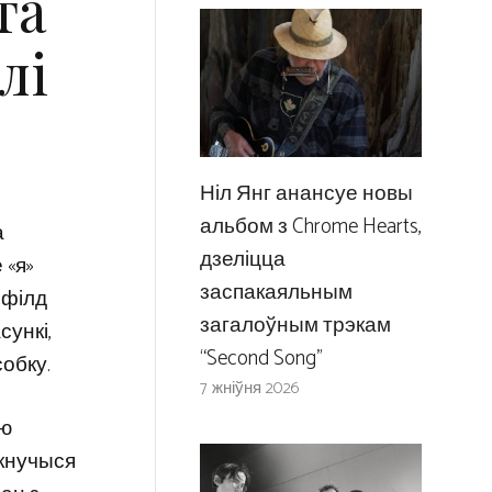
та
лі
Ніл Янг анансуе новы
альбом з Chrome Hearts,
а
дзеліцца
 «я»
заспакаяльным
чфілд
загалоўным трэкам
сункі,
“Second Song”
собку.
7 жніўня 2026
ню
мкнучыся