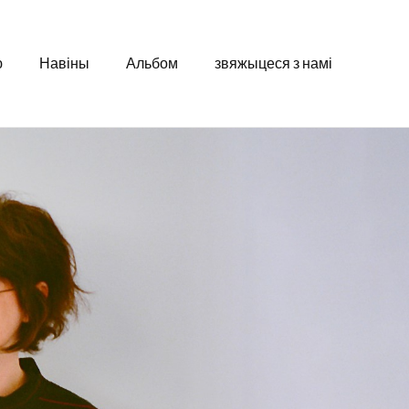
ю
Навіны
Альбом
звяжыцеся з намі