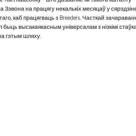
а Зэвона на працягу некалькіх месяцаў у сярэдзіне
т таго, каб працягваць з Breeders. Часткай зачараван
л быць высакаякасным універсалам з нізкімі стаўка
 на гэтым шляху.