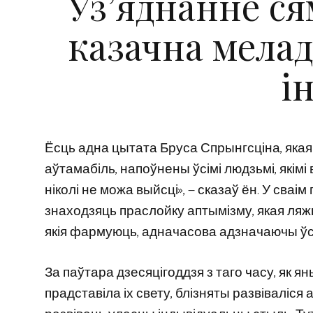
Уз’яднанне ся
казачна мелад
і
Ёсць адна цытата Бруса Спрынгсціна, яка
аўтамабіль, напоўнены ўсімі людзьмі, якімі 
ніколі не можа выйсці», — сказаў ён. У св
знаходзяць праслойку аптымізму, якая ляжы
якія фармуюць, адначасова адзначаючы ўсё т
За паўтара дзесяцігоддзя з таго часу, як ян
прадставіла іх свету, блізняты развіваліс