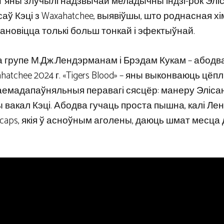
т яны злучылі надзвычай меладычны індзі-рок Эліс
аў Кэці з Waxahatchee, выявіўшы, што роднасная хім
тановіцца толькі больш тонкай і эфектыўнай.
групе М.Дж.Лендэрманам і Брэдам Кукам – абодва 
chee 2024 г. «Tigers Blood» – яны выконваюць цёпл
аемадапаўняльныя перавагі сясцёр: манеру Эліса
ы вакал Кэці. Абодва гучаць проста пышна, калі Л
Snocaps, якія ў асноўным аголены, даюць шмат месца