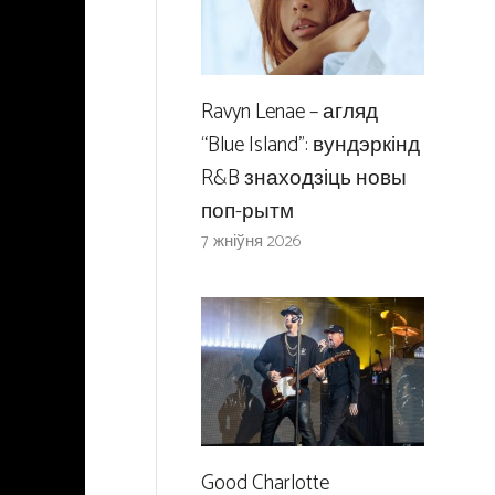
Ravyn Lenae – агляд
“Blue Island”: вундэркінд
R&B знаходзіць новы
поп-рытм
7 жніўня 2026
Good Charlotte