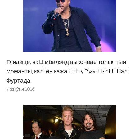
Глядзіце, як Цімбалэнд выконвае толькі тыя
моманты, калі ён кажа “EH” у “Say It Right” Нэлі
Фуртада
7 жніўня 2026