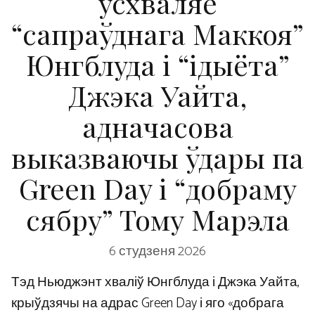
усхваляе
“сапраўднага Маккоя”
Юнгблуда і “ідыёта”
Джэка Уайта,
адначасова
выказваючы ўдары па
Green Day і “добраму
сябру” Тому Марэла
6 студзеня 2026
Тэд Ньюджэнт хваліў Юнгблуда і Джэка Уайта,
крыўдзячы на ​​адрас Green Day і яго «добрага