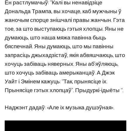
Ён растлумачыў: “Калі вы ненавідзіце
Дональда Трампа, вы хочаце, каб мужчыны ў
жаночым спорце знішчалі правы жанчын. Гэта
тое, за што выступаюць гэтыя хлопцы. Яны не
думаюць, што наша мяжа павінна быць
бяспечнай. Яны думаюць, што мы павінны
запрасіць джыхадзістаў, якія абвяшчаюць, што
хочуць забіваць няверных. Яны аб’яўляюць,
што хочуць забіваць амерыканцаў. А Джэк
Уайт і Эмінем кажуць: “Так, прынясіце іх.
Прынясіце гэтых хлопцаў”. Прыдуркі-ідыёты “.
Наджэнт дадаў: «Але іх музыка душэўная».