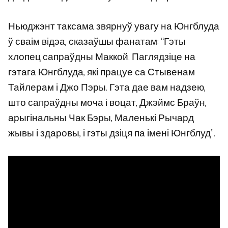
Ньюджэнт таксама звярнуў увагу на Юнгблуда
ў сваім відэа, сказаўшы фанатам: “Гэты
хлопец сапраўдны Маккой. Паглядзіце на
гэтага Юнгблуда, які працуе са Стывенам
Тайлерам і Джо Пэры. Гэта дае вам надзею,
што сапраўдны моча і воцат, Джэймс Браўн,
арыгінальны Чак Бэры, Маленькі Рычард
жывы і здаровы, і гэты дзіця па імені Юнгблуд”.