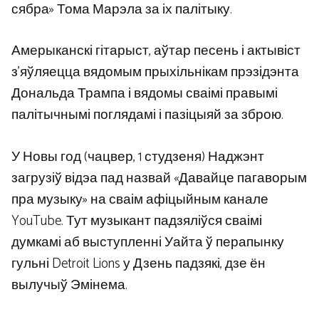
сябра» Тома Марэла за іх палітыку.
Амерыканскі гітарыст, аўтар песень і актывіст
з’яўляецца вядомым прыхільнікам прэзідэнта
Дональда Трампа і вядомы сваімі правымі
палітычнымі поглядамі і пазіцыяй за зброю.
У Новы год (чацвер, 1 студзеня) Наджэнт
загрузіў відэа пад назвай «Давайце пагаворым
пра музыку» на сваім афіцыйным канале
YouTube. Тут музыкант падзяліўся сваімі
думкамі аб выступленні Уайта ў перапынку
гульні Detroit Lions у Дзень падзякі, дзе ён
вылучыў Эмінема.