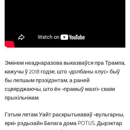
Эмінем неаднаразова выказваўся пра Трампа,
кажучы ў 2018 годзе, што «долбаны хлус» быў
бы лепшым прэзідэнтам, а раней
сцвярджаючы, што ён «прамыў мазгі» сваім
прыхільнікам.
Гэтым летам Уайт раскрытыкаваў «вульгарны,
яркі» рэдызайн Белага дома POTUS. Дырэктар