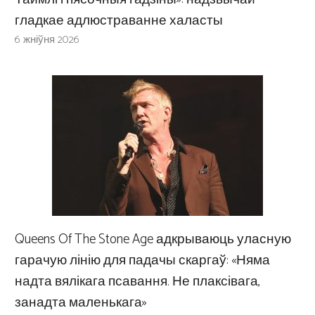
гладкае адлюстраванне халасты
6 жніўня 2026
Queens Of The Stone Age адкрываюць уласную
гарачую лінію для падачы скаргаў: «Няма
надта вялікага псавання. Не плаксівага,
занадта маленькага»